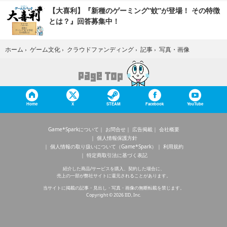
【大喜利】『新種のゲーミング“蚊”が登場！ その特徴
とは？』回答募集中！
写真・画像
ホーム
›
ゲーム文化
›
クラウドファンディング
›
記事
›
Home
X
STEAM
Facebook
YouTube
Game*Sparkについて
お問合せ
広告掲載
会社概要
個人情報保護方針
個人情報の取り扱いについて（Game*Spark）
利用規約
特定商取引法に基づく表記
紹介した商品/サービスを購入、契約した場合に、
売上の一部が弊社サイトに還元されることがあります。
当サイトに掲載の記事・見出し・写真・画像の無断転載を禁じます。
Copyright © 2026 IID, Inc.