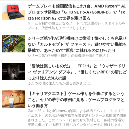
ゲームプレイも録画配信もこれ1台。AMD Ryzen™ AI
プロセッサ搭載の「G TUNE P5-A7G60BK-D」で『Fo
rza Horizon 6』の世界を駆け回る
ゲーム＆制作の拠点となるノートPCで話題のレースタイトルを
プレイ。放熱性能もチェックしました！
シリーズ第1作が現行機向けに復活！懐かしくも色褪せ
ない『カルドセプト ザ ファースト』遊びやすい機能も
搭載で、あらためて“原典”に触れるのにぴったり
シリーズ第1作が現行機向けの新機能を備えて復活！
「冒険は楽しいものだ」 ─『FF11』と『ウィザードリ
ィ ヴァリアンツ ダフネ』、"優しくないRPG"の沼にど
っぷり沈んだ4人の話
ふたつの沼の住人たちが語る奥深さとは。
【キャリアクエスト】ゲーム作りを仕事にするという
こと。セガの若手の事例に見る，ゲームプログラマと
いう働き方
Game*Sparkと4Gamerの合同による就活イベント「キャリア
クエスト」の第4回が東京都立産業貿易センター浜松町館で開催
されました。このイベントに合わせて取材した、各社の現場で
実際に働いている若手社員へのインタビューをお届けします。