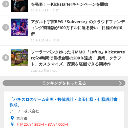
を発表！―Kickstarterキャンペーンを開始
2016.11.18 Fri 15:37
アダルト宇宙RPG『Subverse』のクラウドファンデ
ィング調達額が100万ドルに迫る勢い―目標の約10
倍
2019.4.22 Mon 17:30
ソーラーパンクゆったりMMO『Loftia』Kickstarte
rが24時間で目標金額の200％達成！ 農業、クラフ
ト、カスタマイズ、探索を堪能できる期待作
2023.8.3 Thu 17:00
ランキングをもっと見る
「パチスロのゲーム企画・数値設計・出玉仕様・仕様設計書
作成」
アロフト株式会社
東京都
月給25万4,395円～37万4,000円