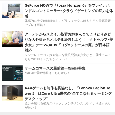
GeForce NOWで『Forza Horizon 6』をプレイ。ハ
ンドルコントローラー×クラウドゲーミングの底力を体
感
体感的にラグはほぼ無し。グラフィックスはもちろん最高設定
でプレイ可能！
クーデレからスタイル抜群お姉さんまでよりどりみど
りな人外娘たちとホテル経営しよう！「クトゥルフ×美
少女」テーマのADV『ヨグ=ソトースの庭』が日本語
対応
ツンデレドラゴン娘や無口な複眼死神美少女など、属性てんこ
もりのヒロインたちがアツい！
ゲームコマースの最前線ーXsolla特集
Xsollaの最新情報はこちらから！
AAAゲームも制作も妥協なし。「Lenovo Legion To
wer 5」はCore Ultra世代の“全てこなせるゲーミング
デスクトップ”
迫力を感じる強力スペック。メンテナンスしやすい構造もあり
がたい！