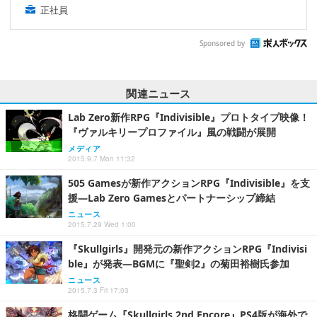
正社員
Sponsored by
関連ニュース
Lab Zero新作RPG『Indivisible』プロトタイプ映像！
『ヴァルキリープロファイル』風の戦闘が展開
メディア
2015.9.7 Mon 11:32
505 Gamesが新作アクションRPG『Indivisible』を支
援―Lab Zero Gamesとパートナーシップ締結
ニュース
2015.7.29 Wed 1:00
『Skullgirls』開発元の新作アクションRPG『Indivisi
ble』が発表―BGMに『聖剣2』の菊田裕樹氏参加
ニュース
2015.7.3 Fri 17:03
格闘ゲーム『Skullgirls 2nd Encore』PS4版が海外で