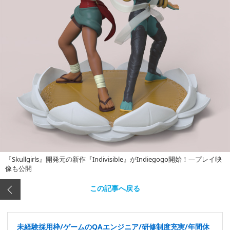
『Skullgirls』開発元の新作『Indivisible』がIndiegogo開始！―プレイ映
像も公開
この記事へ戻る
未経験採用枠/ゲームのQAエンジニア/研修制度充実/年間休