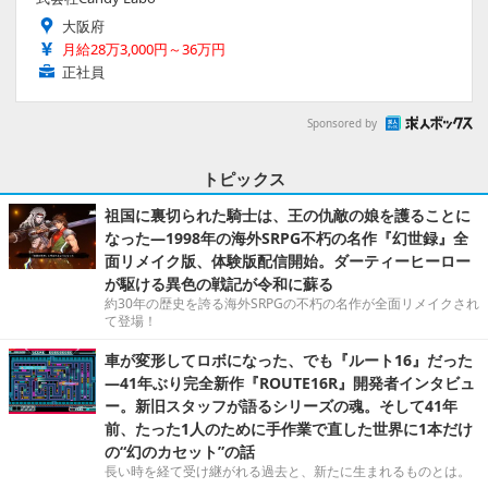
大阪府
月給28万3,000円～36万円
正社員
Sponsored by
トピックス
祖国に裏切られた騎士は、王の仇敵の娘を護ることに
なった―1998年の海外SRPG不朽の名作『幻世録』全
面リメイク版、体験版配信開始。ダーティーヒーロー
が駆ける異色の戦記が令和に蘇る
約30年の歴史を誇る海外SRPGの不朽の名作が全面リメイクされ
て登場！
車が変形してロボになった、でも『ルート16』だった
―41年ぶり完全新作『ROUTE16R』開発者インタビュ
ー。新旧スタッフが語るシリーズの魂。そして41年
前、たった1人のために手作業で直した世界に1本だけ
の“幻のカセット”の話
長い時を経て受け継がれる過去と、新たに生まれるものとは。