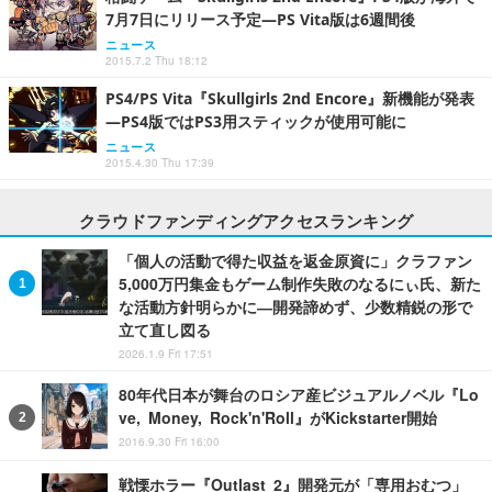
7月7日にリリース予定―PS Vita版は6週間後
ニュース
2015.7.2 Thu 18:12
PS4/PS Vita『Skullgirls 2nd Encore』新機能が発表
―PS4版ではPS3用スティックが使用可能に
ニュース
2015.4.30 Thu 17:39
クラウドファンディングアクセスランキング
「個人の活動で得た収益を返金原資に」クラファン
5,000万円集金もゲーム制作失敗のなるにぃ氏、新た
な活動方針明らかに―開発諦めず、少数精鋭の形で
立て直し図る
2026.1.9 Fri 17:51
80年代日本が舞台のロシア産ビジュアルノベル『Lo
ve, Money, Rock'n'Roll』がKickstarter開始
2016.9.30 Fri 16:00
戦慄ホラー『Outlast 2』開発元が「専用おむつ」