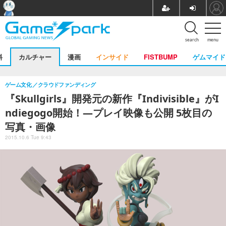
search
menu
料
カルチャー
漫画
インサイド
FISTBUMP
ゲムマイド
ゲーム文化
クラウドファンディング
『Skullgirls』開発元の新作『Indivisible』がI
ndiegogo開始！―プレイ映像も公開 5枚目の
写真・画像
2015.10.6 Tue 9:43