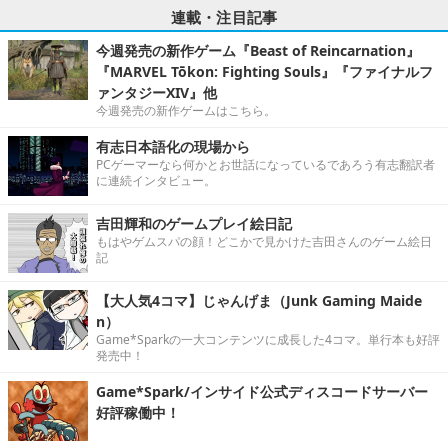
連載・注目記事
今週発売の新作ゲーム『Beast of Reincarnation』
『MARVEL Tōkon: Fighting Souls』『ファイナルフ
ァンタジーXIV』他
今週発売の新作ゲームはこちら。
有志日本語化の現場から
PCゲーマーなら何かとお世話になっているであろう有志翻訳者
に連続インタビュー。
吉田輝和のゲームプレイ絵日記
もはやゲムスパの顔！どこかで見かけた吉田さんのゲーム絵日
記
【大人気4コマ】じゃんげま（Junk Gaming Maide
n）
Game*Sparkの一大コンテンツに成長した4コマ。単行本も好評
発売中！
Game*Spark/インサイド公式ディスコードサーバー
好評稼働中！