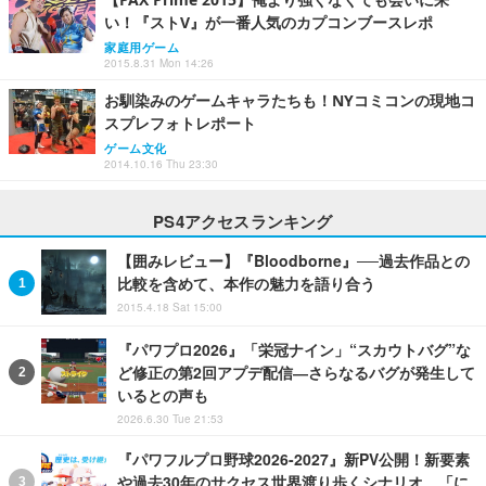
い！『ストV』が一番人気のカプコンブースレポ
家庭用ゲーム
2015.8.31 Mon 14:26
お馴染みのゲームキャラたちも！NYコミコンの現地コ
スプレフォトレポート
ゲーム文化
2014.10.16 Thu 23:30
PS4アクセスランキング
【囲みレビュー】『Bloodborne』──過去作品との
比較を含めて、本作の魅力を語り合う
2015.4.18 Sat 15:00
『パワプロ2026』「栄冠ナイン」“スカウトバグ”な
ど修正の第2回アプデ配信―さらなるバグが発生して
いるとの声も
2026.6.30 Tue 21:53
『パワフルプロ野球2026-2027』新PV公開！新要素
や過去30年のサクセス世界渡り歩くシナリオ、「に