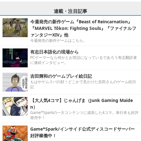
連載・注目記事
今週発売の新作ゲーム『Beast of Reincarnation』
『MARVEL Tōkon: Fighting Souls』『ファイナルフ
ァンタジーXIV』他
今週発売の新作ゲームはこちら。
有志日本語化の現場から
PCゲーマーなら何かとお世話になっているであろう有志翻訳者
に連続インタビュー。
吉田輝和のゲームプレイ絵日記
もはやゲムスパの顔！どこかで見かけた吉田さんのゲーム絵日
記
【大人気4コマ】じゃんげま（Junk Gaming Maide
n）
Game*Sparkの一大コンテンツに成長した4コマ。単行本も好評
発売中！
Game*Spark/インサイド公式ディスコードサーバー
好評稼働中！