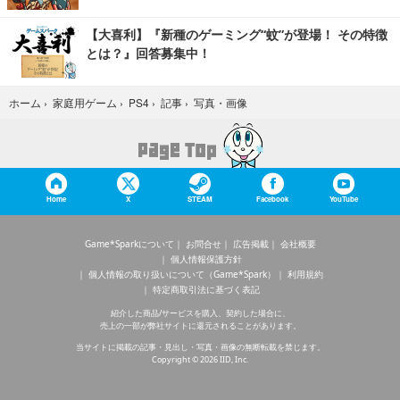
【大喜利】『新種のゲーミング“蚊”が登場！ その特徴
とは？』回答募集中！
写真・画像
ホーム
›
家庭用ゲーム
›
PS4
›
記事
›
Home
X
STEAM
Facebook
YouTube
Game*Sparkについて
お問合せ
広告掲載
会社概要
個人情報保護方針
個人情報の取り扱いについて（Game*Spark）
利用規約
特定商取引法に基づく表記
紹介した商品/サービスを購入、契約した場合に、
売上の一部が弊社サイトに還元されることがあります。
当サイトに掲載の記事・見出し・写真・画像の無断転載を禁じます。
Copyright © 2026 IID, Inc.