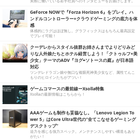
実際に働いている若手社員へのインタビューをお届けします。
GeForce NOWで『Forza Horizon 6』をプレイ。ハ
ンドルコントローラー×クラウドゲーミングの底力を体
感
体感的にラグはほぼ無し。グラフィックスはもちろん最高設定
でプレイ可能！
クーデレからスタイル抜群お姉さんまでよりどりみど
りな人外娘たちとホテル経営しよう！「クトゥルフ×美
少女」テーマのADV『ヨグ=ソトースの庭』が日本語
対応
ツンデレドラゴン娘や無口な複眼死神美少女など、属性てんこ
もりのヒロインたちがアツい！
ゲームコマースの最前線ーXsolla特集
Xsollaの最新情報はこちらから！
AAAゲームも制作も妥協なし。「Lenovo Legion To
wer 5」はCore Ultra世代の“全てこなせるゲーミング
デスクトップ”
迫力を感じる強力スペック。メンテナンスしやすい構造もあり
がたい！