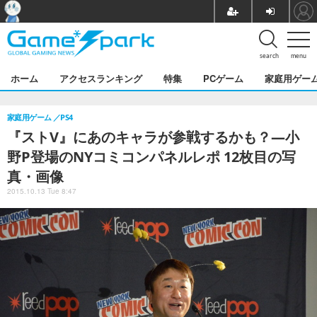
search
menu
ホーム
アクセスランキング
特集
PCゲーム
家庭用ゲー
家庭用ゲーム
PS4
『ストV』にあのキャラが参戦するかも？―小
野P登場のNYコミコンパネルレポ 12枚目の写
真・画像
2015.10.13 Tue 8:47