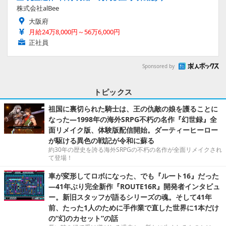
株式会社alBee
大阪府
月給24万8,000円～56万6,000円
正社員
Sponsored by
トピックス
祖国に裏切られた騎士は、王の仇敵の娘を護ることに
なった―1998年の海外SRPG不朽の名作『幻世録』全
面リメイク版、体験版配信開始。ダーティーヒーロー
が駆ける異色の戦記が令和に蘇る
約30年の歴史を誇る海外SRPGの不朽の名作が全面リメイクされ
て登場！
車が変形してロボになった、でも『ルート16』だった
―41年ぶり完全新作『ROUTE16R』開発者インタビュ
ー。新旧スタッフが語るシリーズの魂。そして41年
前、たった1人のために手作業で直した世界に1本だけ
の“幻のカセット”の話