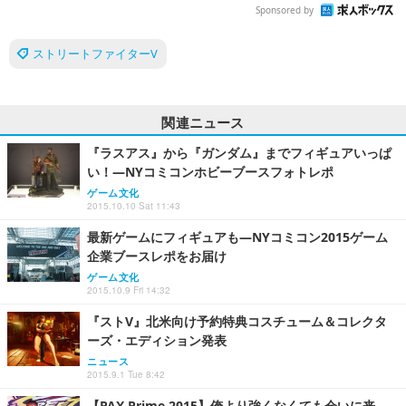
Sponsored by
ストリートファイターV
関連ニュース
『ラスアス』から『ガンダム』までフィギュアいっぱ
い！―NYコミコンホビーブースフォトレポ
ゲーム文化
2015.10.10 Sat 11:43
最新ゲームにフィギュアも―NYコミコン2015ゲーム
企業ブースレポをお届け
ゲーム文化
2015.10.9 Fri 14:32
『ストV』北米向け予約特典コスチューム＆コレクタ
ーズ・エディション発表
ニュース
2015.9.1 Tue 8:42
【PAX Prime 2015】俺より強くなくても会いに来