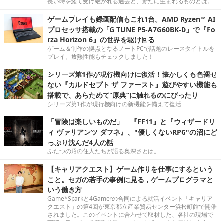
長い時を経て受け継がれる過去と、新たに生まれるものとは。
ゲームプレイも録画配信もこれ1台。AMD Ryzen™ AI
プロセッサ搭載の「G TUNE P5-A7G60BK-D」で『Fo
rza Horizon 6』の世界を駆け回る
ゲーム＆制作の拠点となるノートPCで話題のレースタイトルを
プレイ。放熱性能もチェックしました！
シリーズ第1作が現行機向けに復活！懐かしくも色褪せ
ない『カルドセプト ザ ファースト』遊びやすい機能も
搭載で、あらためて“原典”に触れるのにぴったり
シリーズ第1作が現行機向けの新機能を備えて復活！
「冒険は楽しいものだ」 ─『FF11』と『ウィザードリ
ィ ヴァリアンツ ダフネ』、"優しくないRPG"の沼にど
っぷり沈んだ4人の話
ふたつの沼の住人たちが語る奥深さとは。
【キャリアクエスト】ゲーム作りを仕事にするという
こと。セガの若手の事例に見る，ゲームプログラマと
いう働き方
Game*Sparkと4Gamerの合同による就活イベント「キャリア
クエスト」の第4回が東京都立産業貿易センター浜松町館で開催
されました。このイベントに合わせて取材した、各社の現場で