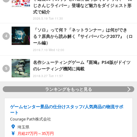
じさんじライバー」登場など魅力をダイジェスト形
式で紹介
2026.5.19 Tue 11:30
「ソロ」って何？「ネットランナー」は何ができ
る？原典から読み解く『サイバーパンク2077』（ロ
ール編）
2019.7.10 Wed 12:00
名作シューティングゲーム『斑鳩』PS4版がドイツ
のレーティング機関に掲載
2018.3.27 Tue 11:57
ランキングをもっと見る
ゲームセンター景品の仕分けスタッフ/人気商品の物流サポ
ート
Courage Path株式会社
埼玉県
月給27万円～35万円