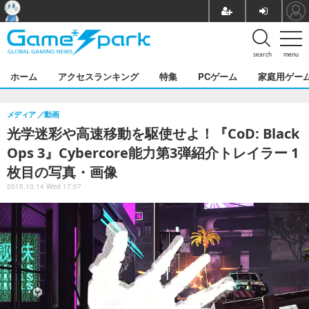
search
menu
ホーム
アクセスランキング
特集
PCゲーム
家庭用ゲー
メディア
動画
光学迷彩や高速移動を駆使せよ！『CoD: Black
Ops 3』Cybercore能力第3弾紹介トレイラー 1
枚目の写真・画像
2015.10.14 Wed 17:07