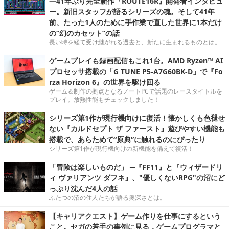
―41年ぶり完全新作『ROUTE16R』開発者インタビュ
ー。新旧スタッフが語るシリーズの魂。そして41年
前、たった1人のために手作業で直した世界に1本だけ
の“幻のカセット”の話
長い時を経て受け継がれる過去と、新たに生まれるものとは。
ゲームプレイも録画配信もこれ1台。AMD Ryzen™ AI
プロセッサ搭載の「G TUNE P5-A7G60BK-D」で『Fo
rza Horizon 6』の世界を駆け回る
ゲーム＆制作の拠点となるノートPCで話題のレースタイトルを
プレイ。放熱性能もチェックしました！
シリーズ第1作が現行機向けに復活！懐かしくも色褪せ
ない『カルドセプト ザ ファースト』遊びやすい機能も
搭載で、あらためて“原典”に触れるのにぴったり
シリーズ第1作が現行機向けの新機能を備えて復活！
「冒険は楽しいものだ」 ─『FF11』と『ウィザードリ
ィ ヴァリアンツ ダフネ』、"優しくないRPG"の沼にど
っぷり沈んだ4人の話
ふたつの沼の住人たちが語る奥深さとは。
【キャリアクエスト】ゲーム作りを仕事にするという
こと。セガの若手の事例に見る，ゲームプログラマと