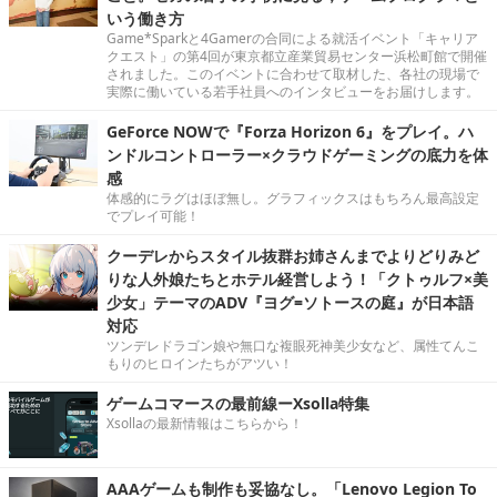
いう働き方
Game*Sparkと4Gamerの合同による就活イベント「キャリア
クエスト」の第4回が東京都立産業貿易センター浜松町館で開催
されました。このイベントに合わせて取材した、各社の現場で
実際に働いている若手社員へのインタビューをお届けします。
GeForce NOWで『Forza Horizon 6』をプレイ。ハ
ンドルコントローラー×クラウドゲーミングの底力を体
感
体感的にラグはほぼ無し。グラフィックスはもちろん最高設定
でプレイ可能！
クーデレからスタイル抜群お姉さんまでよりどりみど
りな人外娘たちとホテル経営しよう！「クトゥルフ×美
少女」テーマのADV『ヨグ=ソトースの庭』が日本語
対応
ツンデレドラゴン娘や無口な複眼死神美少女など、属性てんこ
もりのヒロインたちがアツい！
ゲームコマースの最前線ーXsolla特集
Xsollaの最新情報はこちらから！
AAAゲームも制作も妥協なし。「Lenovo Legion To