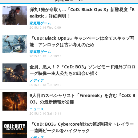
弾丸1発が命取り…『CoD: Black Ops 3』新難易度「R
ealistic」詳細判明！
家庭用ゲーム
2015.10.14 Wed 0:09
『CoD: Black Ops 3』キャンペーンは全てスキップ可
能―アンロックは古い考えのため
家庭用ゲーム
2015.10.13 Tue 19:13
全員、悪人！？『CoD: BO3』ゾンビモード海外プロロ
ーグ映像―主人公たちの出会い描く
メディア
2015.10.13 Tue 12:13
9人目のスペシャリスト「Firebreak」を含む『CoD: B
O3』の最新情報が公開
ニュース
2015.10.10 Sat 19:11
『CoD: BO3』Cybercore能力の第2弾紹介トレイラー
―遠隔ビークルをハイジャック
メディア