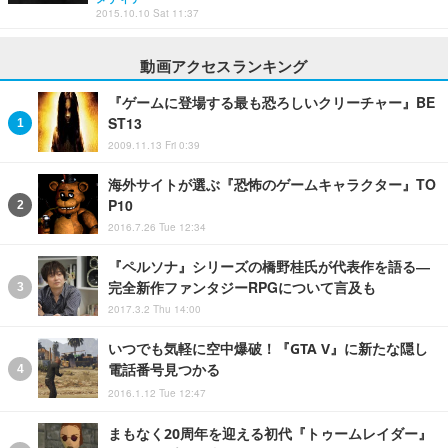
2015.10.10 Sat 11:37
動画アクセスランキング
『ゲームに登場する最も恐ろしいクリーチャー』BE
ST13
2009.11.13 Fri 0:39
海外サイトが選ぶ『恐怖のゲームキャラクター』TO
P10
2016.7.26 Tue 12:34
『ペルソナ』シリーズの橋野桂氏が代表作を語る―
完全新作ファンタジーRPGについて言及も
2017.3.2 Thu 14:00
いつでも気軽に空中爆破！『GTA V』に新たな隠し
電話番号見つかる
2016.1.12 Tue 12:47
まもなく20周年を迎える初代『トゥームレイダー』