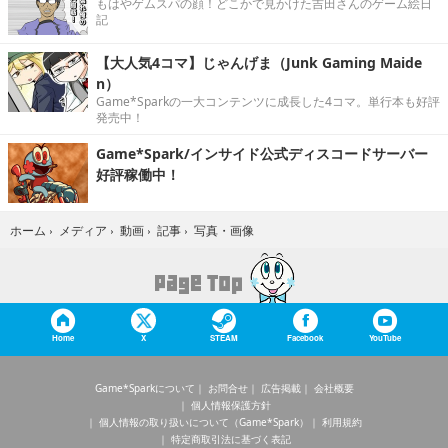
もはやゲムスパの顔！どこかで見かけた吉田さんのゲーム絵日
記
【大人気4コマ】じゃんげま（Junk Gaming Maide
n）
Game*Sparkの一大コンテンツに成長した4コマ。単行本も好評
発売中！
Game*Spark/インサイド公式ディスコードサーバー
好評稼働中！
写真・画像
ホーム
›
メディア
›
動画
›
記事
›
Home
X
STEAM
Facebook
YouTube
Game*Sparkについて
お問合せ
広告掲載
会社概要
個人情報保護方針
個人情報の取り扱いについて（Game*Spark）
利用規約
特定商取引法に基づく表記