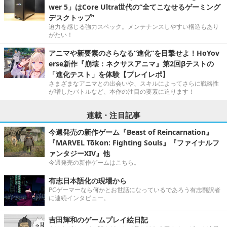
wer 5」はCore Ultra世代の“全てこなせるゲーミング
デスクトップ”
迫力を感じる強力スペック。メンテナンスしやすい構造もあり
がたい！
アニマや新要素のさらなる“進化”を目撃せよ！HoYov
erse新作『崩壊：ネクサスアニマ』第2回βテストの
「進化テスト」を体験【プレイレポ】
さまざまなアニマとの出会いや、スキルによってさらに戦略性
が増したバトルなど、本作の注目の要素に迫ります！
連載・注目記事
今週発売の新作ゲーム『Beast of Reincarnation』
『MARVEL Tōkon: Fighting Souls』『ファイナルフ
ァンタジーXIV』他
今週発売の新作ゲームはこちら。
有志日本語化の現場から
PCゲーマーなら何かとお世話になっているであろう有志翻訳者
に連続インタビュー。
吉田輝和のゲームプレイ絵日記