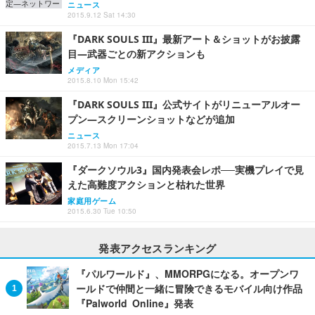
ニュース
2015.9.12 Sat 14:30
『DARK SOULS III』最新アート＆ショットがお披露
目―武器ごとの新アクションも
メディア
2015.8.10 Mon 15:42
『DARK SOULS III』公式サイトがリニューアルオー
プン―スクリーンショットなどが追加
ニュース
2015.7.13 Mon 17:04
『ダークソウル3』国内発表会レポ──実機プレイで見
えた高難度アクションと枯れた世界
家庭用ゲーム
2015.6.30 Tue 10:50
発表アクセスランキング
『パルワールド』、MMORPGになる。オープンワ
ールドで仲間と一緒に冒険できるモバイル向け作品
『Palworld Online』発表