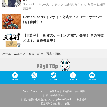
n）
Game*Sparkの一大コンテンツに成長した4コマ。単行本も好評
発売中！
Game*Spark/インサイド公式ディスコードサーバー
好評稼働中！
【大喜利】『新種のゲーミング“蚊”が登場！ その特徴
とは？』回答募集中！
写真・画像
ホーム
›
ニュース
›
発表
›
記事
›
Home
X
STEAM
Facebook
YouTube
Game*Sparkについて
お問合せ
広告掲載
会社概要
個人情報保護方針
個人情報の取り扱いについて（Game*Spark）
利用規約
特定商取引法に基づく表記