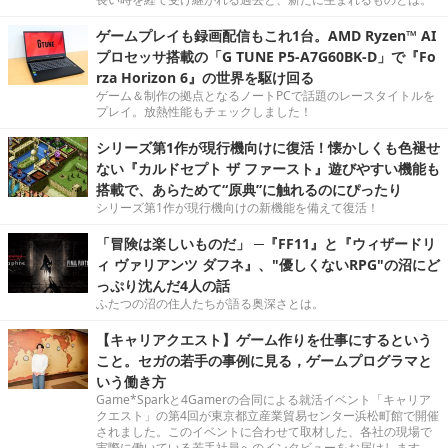
ゲームプレイも録画配信もこれ1台。AMD Ryzen™ AI
プロセッサ搭載の「G TUNE P5-A7G60BK-D」で『Fo
rza Horizon 6』の世界を駆け回る
ゲーム＆制作の拠点となるノートPCで話題のレースタイトルを
プレイ。放熱性能もチェックしました！
シリーズ第1作が現行機向けに復活！懐かしくも色褪せ
ない『カルドセプト ザ ファースト』遊びやすい機能も
搭載で、あらためて“原典”に触れるのにぴったり
シリーズ第1作が現行機向けの新機能を備えて復活！
「冒険は楽しいものだ」 ─『FF11』と『ウィザードリ
ィ ヴァリアンツ ダフネ』、"優しくないRPG"の沼にど
っぷり沈んだ4人の話
ふたつの沼の住人たちが語る奥深さとは。
【キャリアクエスト】ゲーム作りを仕事にするという
こと。セガの若手の事例に見る，ゲームプログラマと
いう働き方
Game*Sparkと4Gamerの合同による就活イベント「キャリア
クエスト」の第4回が東京都立産業貿易センター浜松町館で開催
されました。このイベントに合わせて取材した、各社の現場で
実際に働いている若手社員へのインタビューをお届けします。