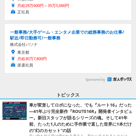
月給29万600円～35万5,000円
正社員
一般事務/大手ゲーム・エンタメ企業での総務事務のお仕事/
駅近/即日勤務可/一般事務
株式会社パソナ
東京都
月給30万7,800円
派遣社員
Sponsored by
トピックス
車が変形してロボになった、でも『ルート16』だった
―41年ぶり完全新作『ROUTE16R』開発者インタビュ
ー。新旧スタッフが語るシリーズの魂。そして41年
前、たった1人のために手作業で直した世界に1本だけ
の“幻のカセット”の話
長い時を経て受け継がれる過去と、新たに生まれるものとは。