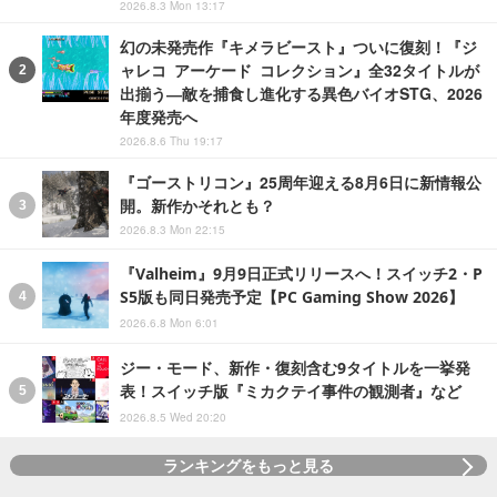
2026.8.3 Mon 13:17
幻の未発売作『キメラビースト』ついに復刻！『ジ
ャレコ アーケード コレクション』全32タイトルが
出揃う―敵を捕食し進化する異色バイオSTG、2026
年度発売へ
2026.8.6 Thu 19:17
『ゴーストリコン』25周年迎える8月6日に新情報公
開。新作かそれとも？
2026.8.3 Mon 22:15
『Valheim』9月9日正式リリースへ！スイッチ2・P
S5版も同日発売予定【PC Gaming Show 2026】
2026.6.8 Mon 6:01
ジー・モード、新作・復刻含む9タイトルを一挙発
表！スイッチ版『ミカクテイ事件の観測者』など
2026.8.5 Wed 20:20
ランキングをもっと見る