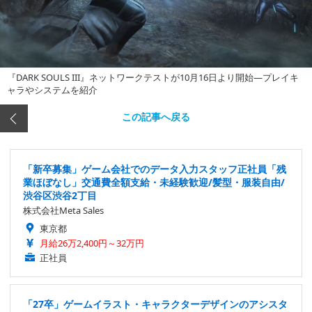
『DARK SOULS III』ネットワークテストが10月16日より開始―プレイキ
ャラやシステムを紹介
この記事へ戻る
「新卒募集」ゲーム会社でのデータ入力スタッフ正社員「残
業ほぼなし」交通費全額支給・未経験歓迎/髪型・服装自由/
渋谷区渋谷2丁目
株式会社Meta Sales
東京都
月給26万2,400円～32万円
正社員
「27卒」ゲームイラスト・キャラクターデザインのアシスタ