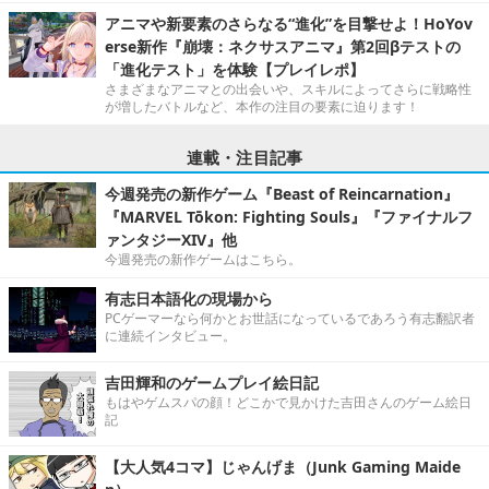
アニマや新要素のさらなる“進化”を目撃せよ！HoYov
erse新作『崩壊：ネクサスアニマ』第2回βテストの
「進化テスト」を体験【プレイレポ】
さまざまなアニマとの出会いや、スキルによってさらに戦略性
が増したバトルなど、本作の注目の要素に迫ります！
連載・注目記事
今週発売の新作ゲーム『Beast of Reincarnation』
『MARVEL Tōkon: Fighting Souls』『ファイナルフ
ァンタジーXIV』他
今週発売の新作ゲームはこちら。
有志日本語化の現場から
PCゲーマーなら何かとお世話になっているであろう有志翻訳者
に連続インタビュー。
吉田輝和のゲームプレイ絵日記
もはやゲムスパの顔！どこかで見かけた吉田さんのゲーム絵日
記
【大人気4コマ】じゃんげま（Junk Gaming Maide