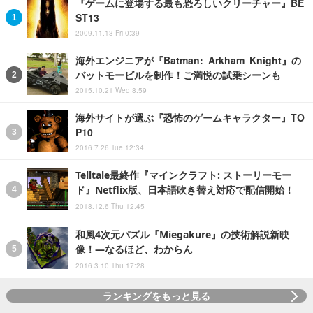
『ゲームに登場する最も恐ろしいクリーチャー』BE
ST13
2009.11.13 Fri 0:39
海外エンジニアが『Batman: Arkham Knight』の
バットモービルを制作！ご満悦の試乗シーンも
2015.10.21 Wed 8:59
海外サイトが選ぶ『恐怖のゲームキャラクター』TO
P10
2016.7.26 Tue 12:34
Telltale最終作『マインクラフト: ストーリーモー
ド』Netflix版、日本語吹き替え対応で配信開始！
2018.12.6 Thu 12:45
和風4次元パズル『Miegakure』の技術解説新映
像！―なるほど、わからん
2016.3.10 Thu 17:28
ランキングをもっと見る