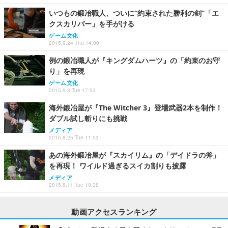
いつもの鍛冶職人、ついに“約束された勝利の剣”「エ
クスカリバー」を手がける
ゲーム文化
2015.9.24 Thu 14:00
例の鍛冶職人が『キングダムハーツ』の「約束のお守
り」を再現
ゲーム文化
2015.9.8 Tue 17:53
海外鍛冶屋が『The Witcher 3』登場武器2本を制作！
ダブル試し斬りにも挑戦
メディア
2015.8.25 Tue 11:53
あの海外鍛冶屋が『スカイリム』の「デイドラの斧」
を再現！ ワイルド過ぎるスイカ割りも披露
メディア
2015.8.11 Tue 10:38
動画アクセスランキング