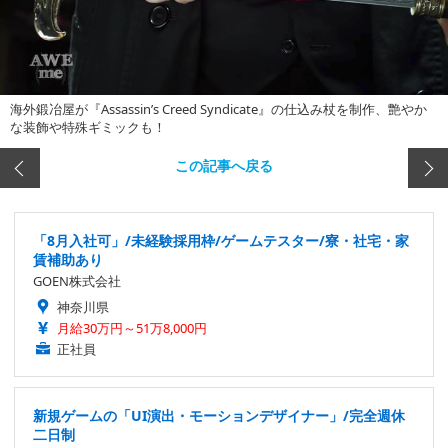
海外鍛冶屋が『Assassin’s Creed Syndicate』の仕込み杖を制作、艶やか
な装飾や特殊ギミックも！
この記事へ戻る
「8月入社可」/未経験採用枠/ゲームテスター/寮・社宅・家
賃補助あり
GOEN株式会社
神奈川県
月給30万円～51万8,000円
正社員
新規ゲームの「UI演出・モーションデザイナー」/完全週休
二日制