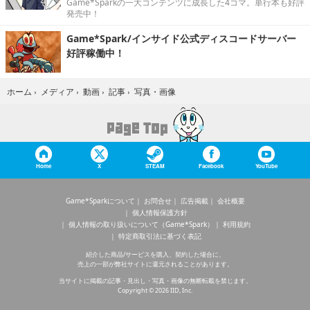
Game*Sparkの一大コンテンツに成長した4コマ。単行本も好評
発売中！
Game*Spark/インサイド公式ディスコードサーバー
好評稼働中！
写真・画像
ホーム
›
メディア
›
動画
›
記事
›
Home
X
STEAM
Facebook
YouTube
Game*Sparkについて
お問合せ
広告掲載
会社概要
個人情報保護方針
個人情報の取り扱いについて（Game*Spark）
利用規約
特定商取引法に基づく表記
紹介した商品/サービスを購入、契約した場合に、
売上の一部が弊社サイトに還元されることがあります。
当サイトに掲載の記事・見出し・写真・画像の無断転載を禁じます。
Copyright © 2026 IID, Inc.