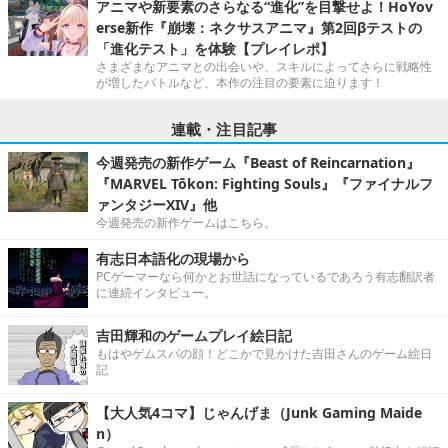
アニマや新要素のさらなる“進化”を目撃せよ！HoYov
erse新作『崩壊：ネクサスアニマ』第2回βテストの
「進化テスト」を体験【プレイレポ】
さまざまなアニマとの出会いや、スキルによってさらに戦略性
が増したバトルなど、本作の注目の要素に迫ります！
連載・注目記事
今週発売の新作ゲーム『Beast of Reincarnation』
『MARVEL Tōkon: Fighting Souls』『ファイナルフ
ァンタジーXIV』他
今週発売の新作ゲームはこちら。
有志日本語化の現場から
PCゲーマーなら何かとお世話になっているであろう有志翻訳者
に連続インタビュー。
吉田輝和のゲームプレイ絵日記
もはやゲムスパの顔！どこかで見かけた吉田さんのゲーム絵日
記
【大人気4コマ】じゃんげま（Junk Gaming Maide
n）