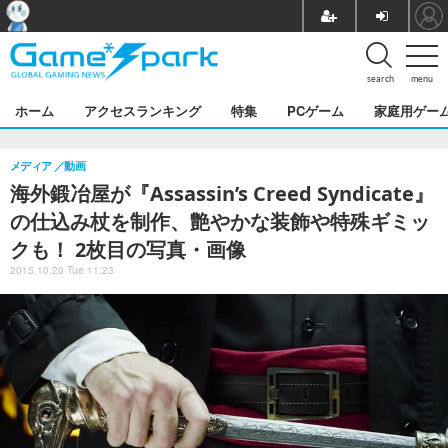
search
menu
ホーム
アクセスランキング
特集
PCゲーム
家庭用ゲー
メディア
動画
海外鍛冶屋が『Assassin’s Creed Syndicate』
の仕込み杖を制作、艶やかな装飾や特殊ギミッ
クも！ 2枚目の写真・画像
2015.10.20 Tue 11:23