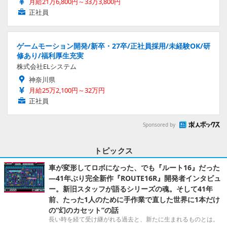
月給21万6,800円～33万3,800円
正社員
ゲームモーション開発/新卒・27卒/正社員採用/未経験OK/研
修あり/福利厚生充実
株式会社ELシステム
神奈川県
月給25万2,100円～32万円
正社員
Sponsored by
トピックス
車が変形してロボになった、でも『ルート16』だった
―41年ぶり完全新作『ROUTE16R』開発者インタビュ
ー。新旧スタッフが語るシリーズの魂。そして41年
前、たった1人のために手作業で直した世界に1本だけ
の“幻のカセット”の話
長い時を経て受け継がれる過去と、新たに生まれるものとは。