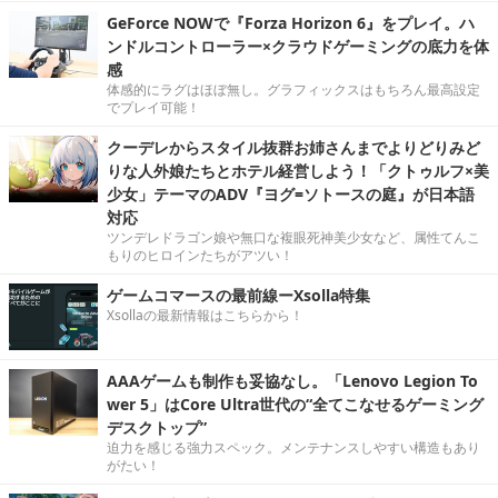
GeForce NOWで『Forza Horizon 6』をプレイ。ハ
ンドルコントローラー×クラウドゲーミングの底力を体
感
体感的にラグはほぼ無し。グラフィックスはもちろん最高設定
でプレイ可能！
クーデレからスタイル抜群お姉さんまでよりどりみど
りな人外娘たちとホテル経営しよう！「クトゥルフ×美
少女」テーマのADV『ヨグ=ソトースの庭』が日本語
対応
ツンデレドラゴン娘や無口な複眼死神美少女など、属性てんこ
もりのヒロインたちがアツい！
ゲームコマースの最前線ーXsolla特集
Xsollaの最新情報はこちらから！
AAAゲームも制作も妥協なし。「Lenovo Legion To
wer 5」はCore Ultra世代の“全てこなせるゲーミング
デスクトップ”
迫力を感じる強力スペック。メンテナンスしやすい構造もあり
がたい！