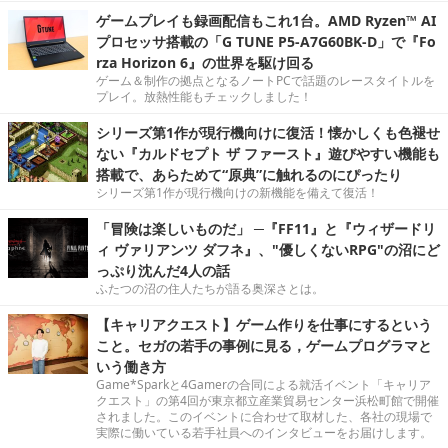
ゲームプレイも録画配信もこれ1台。AMD Ryzen™ AI
プロセッサ搭載の「G TUNE P5-A7G60BK-D」で『Fo
rza Horizon 6』の世界を駆け回る
ゲーム＆制作の拠点となるノートPCで話題のレースタイトルを
プレイ。放熱性能もチェックしました！
シリーズ第1作が現行機向けに復活！懐かしくも色褪せ
ない『カルドセプト ザ ファースト』遊びやすい機能も
搭載で、あらためて“原典”に触れるのにぴったり
シリーズ第1作が現行機向けの新機能を備えて復活！
「冒険は楽しいものだ」 ─『FF11』と『ウィザードリ
ィ ヴァリアンツ ダフネ』、"優しくないRPG"の沼にど
っぷり沈んだ4人の話
ふたつの沼の住人たちが語る奥深さとは。
【キャリアクエスト】ゲーム作りを仕事にするという
こと。セガの若手の事例に見る，ゲームプログラマと
いう働き方
Game*Sparkと4Gamerの合同による就活イベント「キャリア
クエスト」の第4回が東京都立産業貿易センター浜松町館で開催
されました。このイベントに合わせて取材した、各社の現場で
実際に働いている若手社員へのインタビューをお届けします。