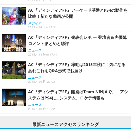
2015.4.17 Fri 1:25
AC『ディシディアFF』アーケード基盤とPS4の動作を
比較！新たな動画が公開
メディア
2015.4.14 Tue 17:31
AC『ディシディアFF』発表会レポ ― 登壇者＆声優陣
コメントまとめと総評
ニュース
2015.4.13 Mon 17:41
AC『ディシディアFF』稼動は2015年秋に！気になる
あれこれをQ&A形式でお届け
ニュース
2015.4.10 Fri 20:03
AC『ディシディアFF』開発はTeam NINJAで、コアシ
ステムはPS4に…システム、ロケテ情報も
ニュース
2015.4.10 Fri 19:32
最新ニュースアクセスランキング