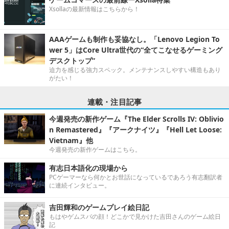
Xsollaの最新情報はこちらから！
AAAゲームも制作も妥協なし。「Lenovo Legion To
wer 5」はCore Ultra世代の“全てこなせるゲーミング
デスクトップ”
迫力を感じる強力スペック。メンテナンスしやすい構造もあり
がたい！
連載・注目記事
今週発売の新作ゲーム『The Elder Scrolls IV: Oblivio
n Remastered』『アークナイツ』『Hell Let Loose:
Vietnam』他
今週発売の新作ゲームはこちら。
有志日本語化の現場から
PCゲーマーなら何かとお世話になっているであろう有志翻訳者
に連続インタビュー。
吉田輝和のゲームプレイ絵日記
もはやゲムスパの顔！どこかで見かけた吉田さんのゲーム絵日
記