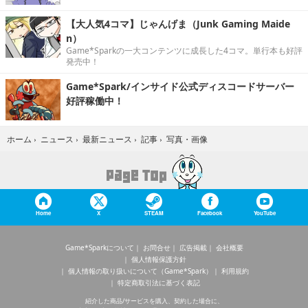
【大人気4コマ】じゃんげま（Junk Gaming Maide
n）
Game*Sparkの一大コンテンツに成長した4コマ。単行本も好評
発売中！
Game*Spark/インサイド公式ディスコードサーバー
好評稼働中！
写真・画像
ホーム
›
ニュース
›
最新ニュース
›
記事
›
Home
X
STEAM
Facebook
YouTube
Game*Sparkについて
お問合せ
広告掲載
会社概要
個人情報保護方針
個人情報の取り扱いについて（Game*Spark）
利用規約
特定商取引法に基づく表記
紹介した商品/サービスを購入、契約した場合に、