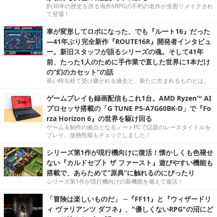
約30年の歴史を誇る海外SRPGの不朽の名作が全面リメイクされ
て登場！
車が変形してロボになった、でも『ルート16』だった
―41年ぶり完全新作『ROUTE16R』開発者インタビュ
ー。新旧スタッフが語るシリーズの魂。そして41年
前、たった1人のために手作業で直した世界に1本だけ
の“幻のカセット”の話
長い時を経て受け継がれる過去と、新たに生まれるものとは。
ゲームプレイも録画配信もこれ1台。AMD Ryzen™ AI
プロセッサ搭載の「G TUNE P5-A7G60BK-D」で『Fo
rza Horizon 6』の世界を駆け回る
ゲーム＆制作の拠点となるノートPCで話題のレースタイトルを
プレイ。放熱性能もチェックしました！
シリーズ第1作が現行機向けに復活！懐かしくも色褪せ
ない『カルドセプト ザ ファースト』遊びやすい機能も
搭載で、あらためて“原典”に触れるのにぴったり
シリーズ第1作が現行機向けの新機能を備えて復活！
「冒険は楽しいものだ」 ─『FF11』と『ウィザードリ
ィ ヴァリアンツ ダフネ』、"優しくないRPG"の沼にど