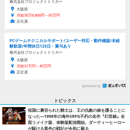
株式会社プロジェクトトリガー
大阪府
月給30万6,800円～65万円
正社員
PCゲームテクニカルサポート/ユーザー対応・動作確認/未経
験歓迎/年間休日125日・賞与あり
株式会社プロジェクトトリガー
大阪府
月給31万円～45万円
正社員
Sponsored by
トピックス
祖国に裏切られた騎士は、王の仇敵の娘を護ることに
なった―1998年の海外SRPG不朽の名作『幻世録』全
面リメイク版、体験版配信開始。ダーティーヒーロー
が駆ける異色の戦記が令和に蘇る