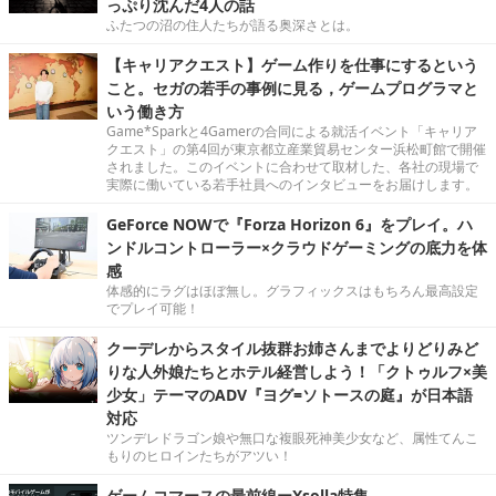
っぷり沈んだ4人の話
ふたつの沼の住人たちが語る奥深さとは。
【キャリアクエスト】ゲーム作りを仕事にするという
こと。セガの若手の事例に見る，ゲームプログラマと
いう働き方
Game*Sparkと4Gamerの合同による就活イベント「キャリア
クエスト」の第4回が東京都立産業貿易センター浜松町館で開催
されました。このイベントに合わせて取材した、各社の現場で
実際に働いている若手社員へのインタビューをお届けします。
GeForce NOWで『Forza Horizon 6』をプレイ。ハ
ンドルコントローラー×クラウドゲーミングの底力を体
感
体感的にラグはほぼ無し。グラフィックスはもちろん最高設定
でプレイ可能！
クーデレからスタイル抜群お姉さんまでよりどりみど
りな人外娘たちとホテル経営しよう！「クトゥルフ×美
少女」テーマのADV『ヨグ=ソトースの庭』が日本語
対応
ツンデレドラゴン娘や無口な複眼死神美少女など、属性てんこ
もりのヒロインたちがアツい！
ゲームコマースの最前線ーXsolla特集