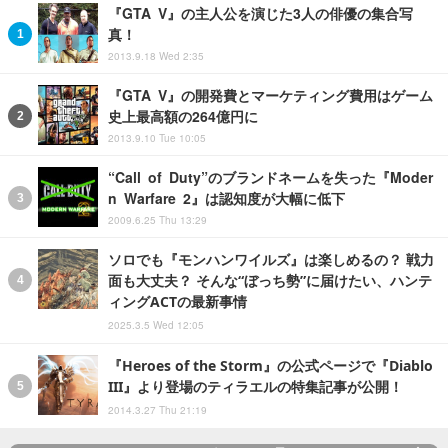
『GTA V』の主人公を演じた3人の俳優の集合写
真！
2013.9.18 Wed 2:35
『GTA V』の開発費とマーケティング費用はゲーム
史上最高額の264億円に
2013.9.10 Tue 10:05
“Call of Duty”のブランドネームを失った『Moder
n Warfare 2』は認知度が大幅に低下
2009.6.25 Thu 13:29
ソロでも『モンハンワイルズ』は楽しめるの？ 戦力
面も大丈夫？ そんな“ぼっち勢”に届けたい、ハンテ
ィングACTの最新事情
2025.3.5 Wed 12:05
『Heroes of the Storm』の公式ページで『Diablo
III』より登場のティラエルの特集記事が公開！
2014.3.27 Thu 21:19