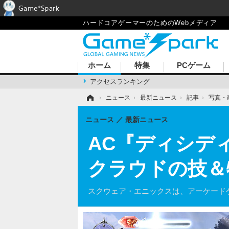
Game*Spark
ハードコアゲーマーのためのWebメディア
ホーム
特集
PCゲーム
アクセスランキング
ホーム
›
ニュース
›
最新ニュース
›
記事
›
写真・
ニュース
最新ニュース
AC『ディシデ
クラウドの技＆
スクウェア・エニックスは、アーケード