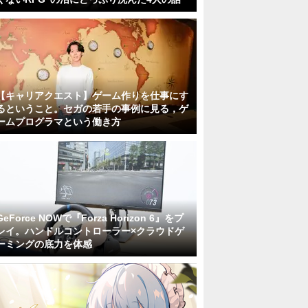
【キャリアクエスト】ゲーム作りを仕事にす
るということ。セガの若手の事例に見る，ゲ
ームプログラマという働き方
GeForce NOWで『Forza Horizon 6』をプ
レイ。ハンドルコントローラー×クラウドゲ
ーミングの底力を体感