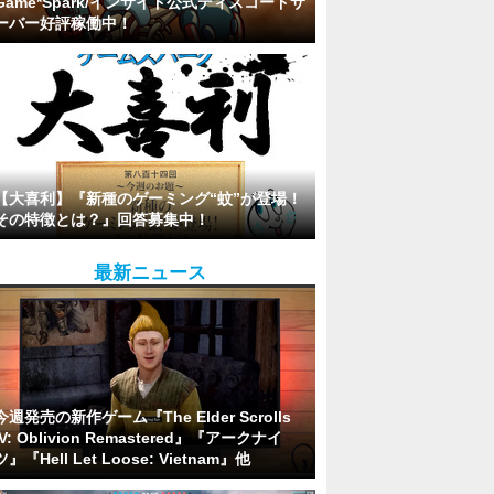
Game*Spark/インサイド公式ディスコードサ
ーバー好評稼働中！
【大喜利】『新種のゲーミング“蚊”が登場！
その特徴とは？』回答募集中！
最新ニュース
今週発売の新作ゲーム『The Elder Scrolls
IV: Oblivion Remastered』『アークナイ
ツ』『Hell Let Loose: Vietnam』他