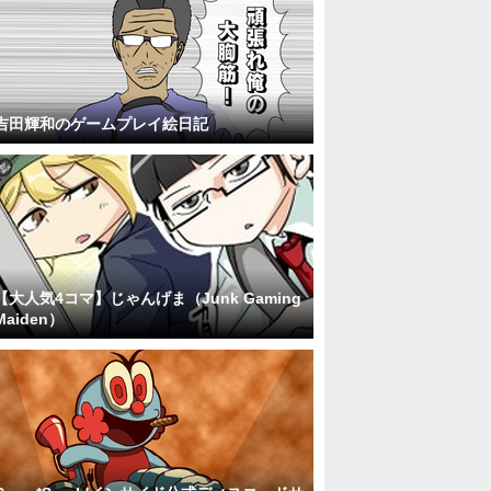
吉田輝和のゲームプレイ絵日記
【大人気4コマ】じゃんげま（Junk Gaming
Maiden）