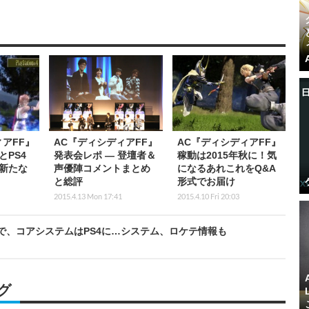
アFF』
AC『ディシディアFF』
AC『ディシディアFF』
PS4
発表会レポ ― 登壇者＆
稼動は2015年秋に！気
新たな
声優陣コメントまとめ
になるあれこれをQ&A
と総評
形式でお届け
2015.4.13 Mon 17:41
2015.4.10 Fri 20:03
NJAで、コアシステムはPS4に…システム、ロケテ情報も
グ