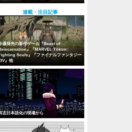
連載・注目記事
今週発売の新作ゲーム『Beast of
Reincarnation』『MARVEL Tōkon:
Fighting Souls』『ファイナルファンタジー
XIV』他
有志日本語化の現場から