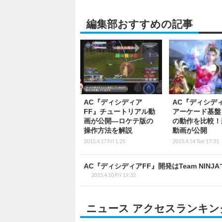
編集部おすすめの記事
AC『ディシディア
AC『ディシディ
FF』チュートリアル動
アーケード基盤と
画が公開―ロケテ版の
の動作を比較！
操作方法を解説
動画が公開
2015.4.17 Fri 1:25
2015.4.14 Tue 17:31
AC『ディシディアFF』開発はTeam NI
2015.4.10 Fri 19:32
ニュース アクセスランキン