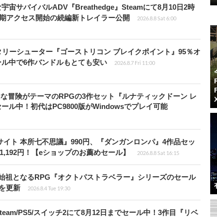
宇宙サバイバルADV『Breathedge』Steamにて8月10日2時
早期アクセス開始の続編新トレイラー公開
2026.8.8 Sat 6:00
ミリタリーシューター『ゴーストリコン ブレイクポイント』95％オ
セール中で6作バンドルもとても安い
2026.8.7 Fri 11:00
円】自由な冒険がテーマのRPGの3作セット『ルナティックドーン レ
ール中！初代はPC9800版がWindowsでプレイ可能
サイト 本所七不思議』990円、『ダンガンロンパ』4作品セッ
は1,192円！【eショップのお薦めセール】
2026.8.8 Sat 16:15
D-2Dの始祖となるRPG『オクトパストラベラー』シリーズのセール
値を更新
2026.8.4 Tue 19:30
team/PS5/スイッチ2にて8月12日までセール中！3作目『リベ