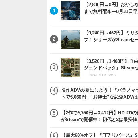
【2,800円→0円】おかしな
まで無料配布―8月31日
【9,240円→462円】
フ！シリーズがSteam
【3,520円→1,408
ジェンドパック』Steamセ
2026.8.4 Tue 13:45
名作ADVの夏にしよう！『パラノマ
トで3,060円、“お紳士”な恋愛ADV
【2作で9,750円→3,412円】H
がSteamで開催中！初代と2は最安
【最大60%オフ】『FF7 リバース』S