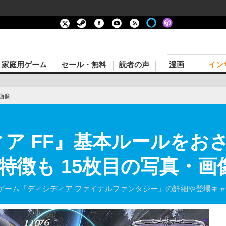
家庭用ゲーム
セール・無料
読者の声
漫画
イン
画像
ィア FF』基本ルールをお
特徴も 15枚目の写真・画
ゲーム『ディシディア ファイナルファンタジー』の詳細や登場キ