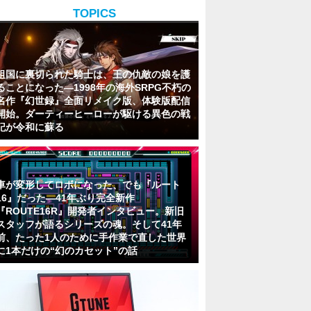
TOPICS
祖国に裏切られた騎士は、王の仇敵の娘を護
ることになった―1998年の海外SRPG不朽の
名作『幻世録』全面リメイク版、体験版配信
開始。ダーティーヒーローが駆ける異色の戦
記が令和に蘇る
車が変形してロボになった、でも『ルート
16』だった―41年ぶり完全新作
『ROUTE16R』開発者インタビュー。新旧
スタッフが語るシリーズの魂。そして41年
前、たった1人のために手作業で直した世界
に1本だけの“幻のカセット”の話