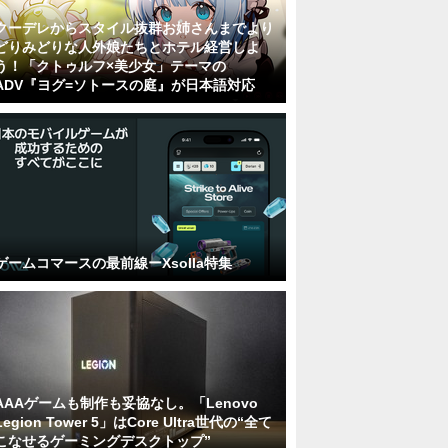
クーデレからスタイル抜群お姉さんまでより
どりみどりな人外娘たちとホテル経営しよ
う！「クトゥルフ×美少女」テーマの
ADV『ヨグ=ソトースの庭』が日本語対応
ゲームコマースの最前線ーXsolla特集
AAAゲームも制作も妥協なし。「Lenovo
Legion Tower 5」はCore Ultra世代の“全て
こなせるゲーミングデスクトップ”