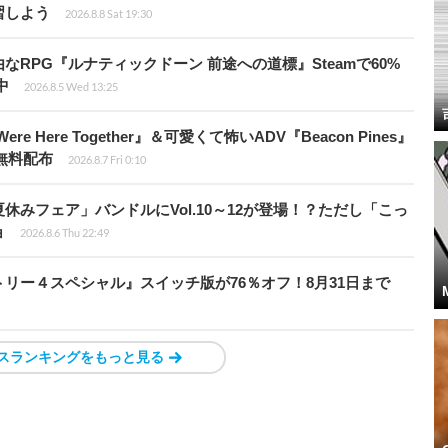
習しよう
2026.8.8 Sat 19:30
由なRPG『ルナティックドーン 前途への道標』Steamで60%
中
2026.8.5 Wed 13:25
re Here Together』＆可愛くて怖いADV『Beacon Pines』
で無料配布
2026.8.7 Fri 0:10
ト夏休みフェア」バンドルにVol.10～12が登場！？ただし「こっ
ョ
2026.8.6 Thu 22:49
クトリー４スペシャル』スイッチ版が76％オフ！8月31日まで
スランキングをもっと見る