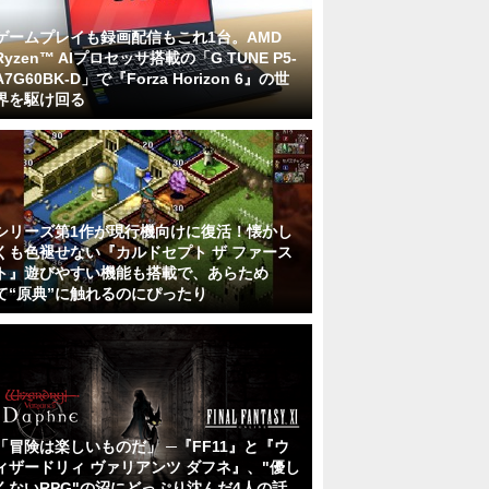
ゲームプレイも録画配信もこれ1台。AMD
Ryzen™ AIプロセッサ搭載の「G TUNE P5-
A7G60BK-D」で『Forza Horizon 6』の世
界を駆け回る
シリーズ第1作が現行機向けに復活！懐かし
くも色褪せない『カルドセプト ザ ファース
ト』遊びやすい機能も搭載で、あらため
て“原典”に触れるのにぴったり
「冒険は楽しいものだ」 ─『FF11』と『ウ
ィザードリィ ヴァリアンツ ダフネ』、"優し
くないRPG"の沼にどっぷり沈んだ4人の話