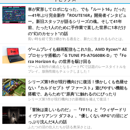
車が変形してロボになった、でも『ルート16』だった
―41年ぶり完全新作『ROUTE16R』開発者インタビュ
ー。新旧スタッフが語るシリーズの魂。そして41年
前、たった1人のために手作業で直した世界に1本だけ
の“幻のカセット”の話
長い時を経て受け継がれる過去と、新たに生まれるものとは。
ゲームプレイも録画配信もこれ1台。AMD Ryzen™ AI
プロセッサ搭載の「G TUNE P5-A7G60BK-D」で『Fo
rza Horizon 6』の世界を駆け回る
ゲーム＆制作の拠点となるノートPCで話題のレースタイトルを
プレイ。放熱性能もチェックしました！
シリーズ第1作が現行機向けに復活！懐かしくも色褪せ
ない『カルドセプト ザ ファースト』遊びやすい機能も
搭載で、あらためて“原典”に触れるのにぴったり
シリーズ第1作が現行機向けの新機能を備えて復活！
「冒険は楽しいものだ」 ─『FF11』と『ウィザードリ
ィ ヴァリアンツ ダフネ』、"優しくないRPG"の沼にど
っぷり沈んだ4人の話
ふたつの沼の住人たちが語る奥深さとは。