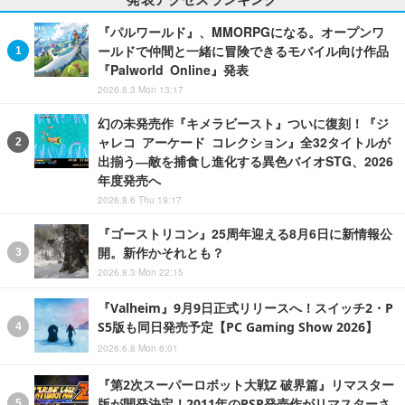
『パルワールド』、MMORPGになる。オープンワ
ールドで仲間と一緒に冒険できるモバイル向け作品
『Palworld Online』発表
2026.8.3 Mon 13:17
幻の未発売作『キメラビースト』ついに復刻！『ジ
ャレコ アーケード コレクション』全32タイトルが
出揃う―敵を捕食し進化する異色バイオSTG、2026
年度発売へ
2026.8.6 Thu 19:17
『ゴーストリコン』25周年迎える8月6日に新情報公
開。新作かそれとも？
2026.8.3 Mon 22:15
『Valheim』9月9日正式リリースへ！スイッチ2・P
S5版も同日発売予定【PC Gaming Show 2026】
2026.6.8 Mon 6:01
『第2次スーパーロボット大戦Z 破界篇』リマスター
版が開発決定！2011年のPSP発売作がリマスターさ