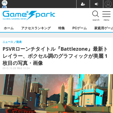
search
menu
ホーム
アクセスランキング
特集
PCゲーム
家庭用ゲー
ニュース
発表
PSVRローンチタイトル『Battlezone』最新ト
レイラー、ボクセル調のグラフィックが美麗 1
枚目の写真・画像
2015.10.28 Wed 10:24