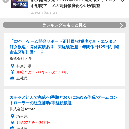
れ戦闘アニメの高解像度化やUIが調整
2026.8.1 Sat 21:32
ランキングをもっと見る
「27卒」ゲーム開発サポート正社員/残業少なめ・エンタメ
好き歓迎・育休実績あり・未経験歓迎・年間休日125日/川崎
市幸区新川通1丁目
株式会社大斗
神奈川県
月給21万7,600円～33万1,400円
正社員
カチッと組んで完成へ!手順どおりに進める作業/ゲームコン
トローラーの組立補助/未経験歓迎
株式会社Tetote
埼玉県
月給27万円～34万円
正社員