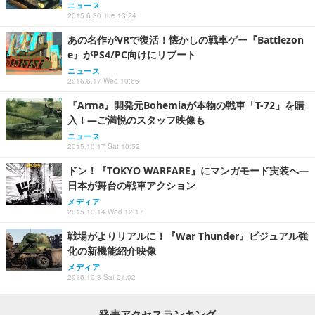
ニュース
2015.6.30 Tue 13:24
あの名作がVRで復活！懐かしの戦車ゲー『Battlezon
e』がPS4/PC向けにリブート
ニュース
2015.6.17 Wed 10:56
『Arma』開発元Bohemiaが本物の戦車「T-72」を購
入！―ご満悦のスタッフ映像も
ニュース
2015.10.17 Sat 10:52
ドン！『TOKYO WARFARE』にマンガモード実装へ―
日本が舞台の戦車アクション
メディア
2015.10.14 Wed 12:17
戦場がよりリアルに！『War Thunder』ビジュアル強
化の新機能紹介映像
メディア
2015.10.3 Sat 21:02
発表アクセスランキング