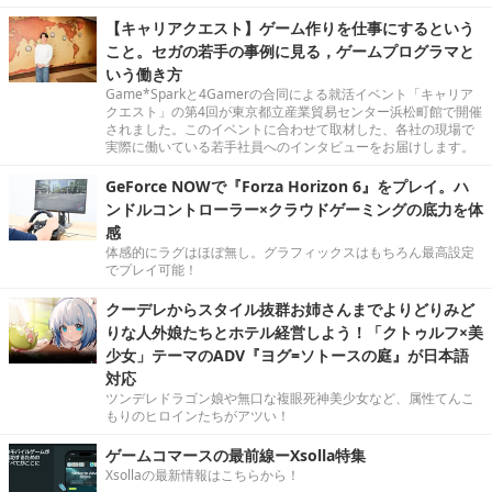
【キャリアクエスト】ゲーム作りを仕事にするという
こと。セガの若手の事例に見る，ゲームプログラマと
いう働き方
Game*Sparkと4Gamerの合同による就活イベント「キャリア
クエスト」の第4回が東京都立産業貿易センター浜松町館で開催
されました。このイベントに合わせて取材した、各社の現場で
実際に働いている若手社員へのインタビューをお届けします。
GeForce NOWで『Forza Horizon 6』をプレイ。ハ
ンドルコントローラー×クラウドゲーミングの底力を体
感
体感的にラグはほぼ無し。グラフィックスはもちろん最高設定
でプレイ可能！
クーデレからスタイル抜群お姉さんまでよりどりみど
りな人外娘たちとホテル経営しよう！「クトゥルフ×美
少女」テーマのADV『ヨグ=ソトースの庭』が日本語
対応
ツンデレドラゴン娘や無口な複眼死神美少女など、属性てんこ
もりのヒロインたちがアツい！
ゲームコマースの最前線ーXsolla特集
Xsollaの最新情報はこちらから！