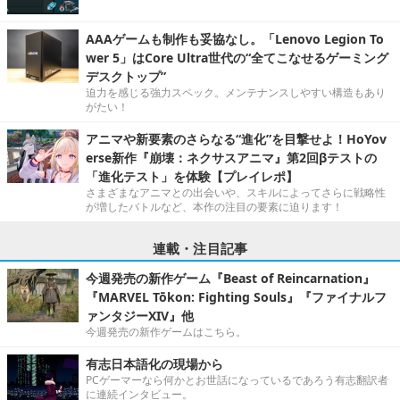
AAAゲームも制作も妥協なし。「Lenovo Legion To
wer 5」はCore Ultra世代の“全てこなせるゲーミング
デスクトップ”
迫力を感じる強力スペック。メンテナンスしやすい構造もあり
がたい！
アニマや新要素のさらなる“進化”を目撃せよ！HoYov
erse新作『崩壊：ネクサスアニマ』第2回βテストの
「進化テスト」を体験【プレイレポ】
さまざまなアニマとの出会いや、スキルによってさらに戦略性
が増したバトルなど、本作の注目の要素に迫ります！
連載・注目記事
今週発売の新作ゲーム『Beast of Reincarnation』
『MARVEL Tōkon: Fighting Souls』『ファイナルフ
ァンタジーXIV』他
今週発売の新作ゲームはこちら。
有志日本語化の現場から
PCゲーマーなら何かとお世話になっているであろう有志翻訳者
に連続インタビュー。