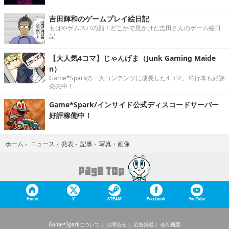
吉田輝和のゲームプレイ絵日記
もはやゲムスパの顔！どこかで見かけた吉田さんのゲーム絵日
記
【大人気4コマ】じゃんげま（Junk Gaming Maide
n）
Game*Sparkの一大コンテンツに成長した4コマ。単行本も好評
発売中！
Game*Spark/インサイド公式ディスコードサーバー
好評稼働中！
写真・画像
ホーム
›
ニュース
›
発表
›
記事
›
Home
X
STEAM
Facebook
YouTube
Game*Sparkについて
お問合せ
広告掲載
会社概要