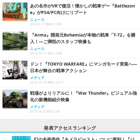
あの名作がVRで復活！懐かしの戦車ゲー『Battlezon
e』がPS4/PC向けにリブート
ニュース
2015.6.17 Wed 10:56
『Arma』開発元Bohemiaが本物の戦車「T-72」を購
入！―ご満悦のスタッフ映像も
ニュース
2015.10.17 Sat 10:52
ドン！『TOKYO WARFARE』にマンガモード実装へ―
日本が舞台の戦車アクション
メディア
2015.10.14 Wed 12:17
戦場がよりリアルに！『War Thunder』ビジュアル強
化の新機能紹介映像
メディア
2015.10.3 Sat 21:02
発表アクセスランキング
幻の未発売作『キメラビースト』ついに復刻！『ジ