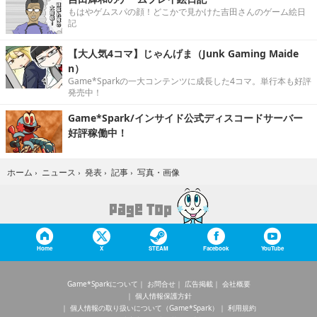
もはやゲムスパの顔！どこかで見かけた吉田さんのゲーム絵日
記
【大人気4コマ】じゃんげま（Junk Gaming Maide
n）
Game*Sparkの一大コンテンツに成長した4コマ。単行本も好評
発売中！
Game*Spark/インサイド公式ディスコードサーバー
好評稼働中！
写真・画像
ホーム
›
ニュース
›
発表
›
記事
›
Home
X
STEAM
Facebook
YouTube
Game*Sparkについて
お問合せ
広告掲載
会社概要
個人情報保護方針
個人情報の取り扱いについて（Game*Spark）
利用規約