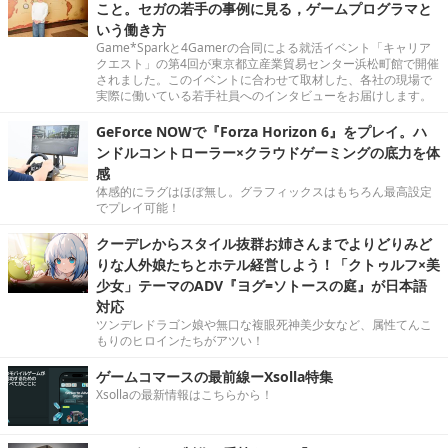
こと。セガの若手の事例に見る，ゲームプログラマと
いう働き方
Game*Sparkと4Gamerの合同による就活イベント「キャリア
クエスト」の第4回が東京都立産業貿易センター浜松町館で開催
されました。このイベントに合わせて取材した、各社の現場で
実際に働いている若手社員へのインタビューをお届けします。
GeForce NOWで『Forza Horizon 6』をプレイ。ハ
ンドルコントローラー×クラウドゲーミングの底力を体
感
体感的にラグはほぼ無し。グラフィックスはもちろん最高設定
でプレイ可能！
クーデレからスタイル抜群お姉さんまでよりどりみど
りな人外娘たちとホテル経営しよう！「クトゥルフ×美
少女」テーマのADV『ヨグ=ソトースの庭』が日本語
対応
ツンデレドラゴン娘や無口な複眼死神美少女など、属性てんこ
もりのヒロインたちがアツい！
ゲームコマースの最前線ーXsolla特集
Xsollaの最新情報はこちらから！