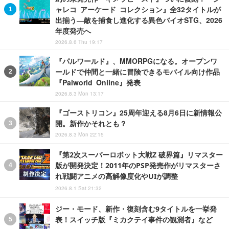
ャレコ アーケード コレクション』全32タイトルが
出揃う―敵を捕食し進化する異色バイオSTG、2026
年度発売へ
2026.8.6 Thu 19:17
『パルワールド』、MMORPGになる。オープンワ
ールドで仲間と一緒に冒険できるモバイル向け作品
『Palworld Online』発表
2026.8.3 Mon 13:17
『ゴーストリコン』25周年迎える8月6日に新情報公
開。新作かそれとも？
2026.8.3 Mon 22:15
『第2次スーパーロボット大戦Z 破界篇』リマスター
版が開発決定！2011年のPSP発売作がリマスターさ
れ戦闘アニメの高解像度化やUIが調整
2026.8.1 Sat 21:32
ジー・モード、新作・復刻含む9タイトルを一挙発
表！スイッチ版『ミカクテイ事件の観測者』など