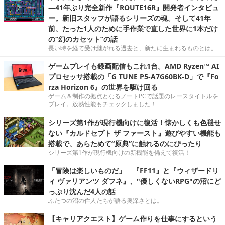
―41年ぶり完全新作『ROUTE16R』開発者インタビュ
ー。新旧スタッフが語るシリーズの魂。そして41年
前、たった1人のために手作業で直した世界に1本だけ
の“幻のカセット”の話
長い時を経て受け継がれる過去と、新たに生まれるものとは。
ゲームプレイも録画配信もこれ1台。AMD Ryzen™ AI
プロセッサ搭載の「G TUNE P5-A7G60BK-D」で『Fo
rza Horizon 6』の世界を駆け回る
ゲーム＆制作の拠点となるノートPCで話題のレースタイトルを
プレイ。放熱性能もチェックしました！
シリーズ第1作が現行機向けに復活！懐かしくも色褪せ
ない『カルドセプト ザ ファースト』遊びやすい機能も
搭載で、あらためて“原典”に触れるのにぴったり
シリーズ第1作が現行機向けの新機能を備えて復活！
「冒険は楽しいものだ」 ─『FF11』と『ウィザードリ
ィ ヴァリアンツ ダフネ』、"優しくないRPG"の沼にど
っぷり沈んだ4人の話
ふたつの沼の住人たちが語る奥深さとは。
【キャリアクエスト】ゲーム作りを仕事にするという