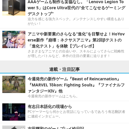
AAAゲームも制作も妥協なし。「Lenovo Legion To
wer 5」はCore Ultra世代の“全てこなせるゲーミング
デスクトップ”
迫力を感じる強力スペック。メンテナンスしやすい構造もあり
がたい！
アニマや新要素のさらなる“進化”を目撃せよ！HoYov
erse新作『崩壊：ネクサスアニマ』第2回βテストの
「進化テスト」を体験【プレイレポ】
さまざまなアニマとの出会いや、スキルによってさらに戦略性
が増したバトルなど、本作の注目の要素に迫ります！
連載・注目記事
今週発売の新作ゲーム『Beast of Reincarnation』
『MARVEL Tōkon: Fighting Souls』『ファイナルフ
ァンタジーXIV』他
今週発売の新作ゲームはこちら。
有志日本語化の現場から
PCゲーマーなら何かとお世話になっているであろう有志翻訳者
に連続インタビュー。
吉田輝和のゲームプレイ絵日記