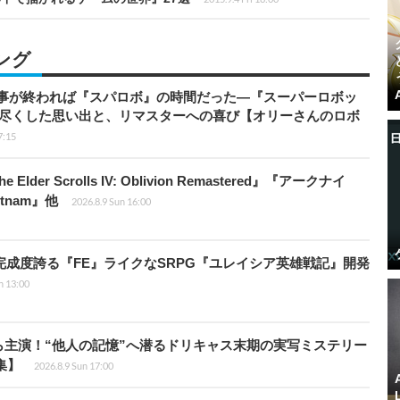
ング
仕事が終われば『スパロボ』の時間だった―『スーパーロボッ
び尽くした思い出と、リマスターへの喜び【オリーさんのロボ
7:15
er Scrolls IV: Oblivion Remastered』『アークナイ
ietnam』他
2026.8.9 Sun 16:00
の完成度誇る『FE』ライクなSRPG『ユレイシア英雄戦記』開発
n 13:00
主演！“他人の記憶”へ潜るドリキャス末期の実写ミステリー
集】
2026.8.9 Sun 17:00