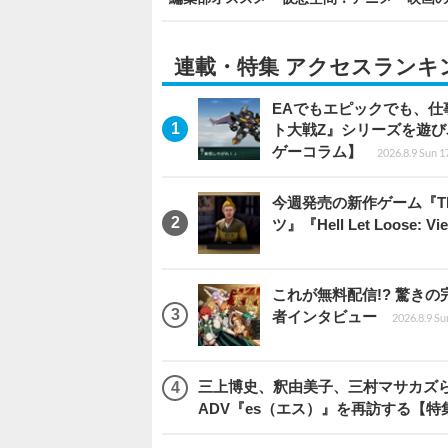
連載・特集 アクセスランキ
EAでもエピックでも、
ト大戦Z』シリーズを遊
ゲーコラム】
2026.8.9 Sun 1
今週発売の新作ゲーム『The Eld
ツ』『Hell Let Loose: V
これが無料配信!? 驚き
者インタビュー
2026.8.9 Su
三上博史、釈由美子、三村マサカズら
ADV『es（エス）』を再訪する【特