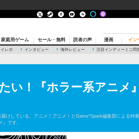
家庭用ゲーム
セール・無料
読者の声
漫画
イン
レイレポ
インタビュー
海外レビュー
注目インディーミニ問
たい！『ホラー系アニメ』
毎週連続でお届けしている、アニメ！アニメ！とGame*Spark編集部に
メ』です。