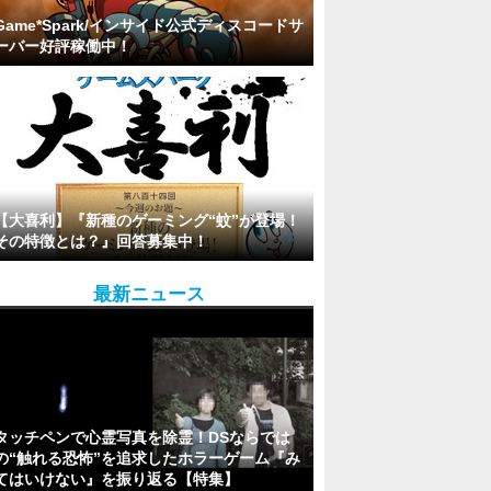
Game*Spark/インサイド公式ディスコードサ
ーバー好評稼働中！
【大喜利】『新種のゲーミング“蚊”が登場！
その特徴とは？』回答募集中！
最新ニュース
タッチペンで心霊写真を除霊！DSならでは
の“触れる恐怖”を追求したホラーゲーム『み
てはいけない』を振り返る【特集】