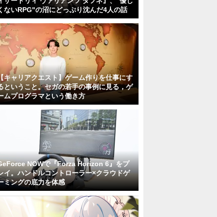
ィザードリィ ヴァリアンツ ダフネ』、"優し
くないRPG"の沼にどっぷり沈んだ4人の話
【キャリアクエスト】ゲーム作りを仕事にす
るということ。セガの若手の事例に見る，ゲ
ームプログラマという働き方
GeForce NOWで『Forza Horizon 6』をプ
レイ。ハンドルコントローラー×クラウドゲ
ーミングの底力を体感