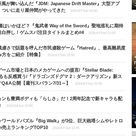
込んだ『JDM: Japanese Drift Master』大型アプ
、ついに走り屋仲間がやってきた
2026.8.9 Sun 14:00
かほど？『鬼武者 Way of the Sword』聖地巡礼に期待
白押し！ゲムスパ注目タイトルまとめ#4
2026.8.9 Sun 11:00
虐さで話題を呼んだ市民虐殺ゲーム『Hatred』、最高難易度
み方をご紹介【特集】
2026.8.9 Sun 12:30
場と日本のメカゲームへの提言/『Stellar Blade:
開するも反感買う/『ドラゴンズドグマ 2：ダークアリズン』新ス
&A公開【週刊スパラン7/31～】
2026.8.9 Sun 15:00
ョンも豊満ボディも「らしさ」だ！2周年記念で新キャラも配
き
2026.8.8 Sat 19:00
ワールドパズル『Big Walk』が3位、巨大砲塔シムやレトロ
m売上ランキングTOP10
2026.8.9 Sun 12:45