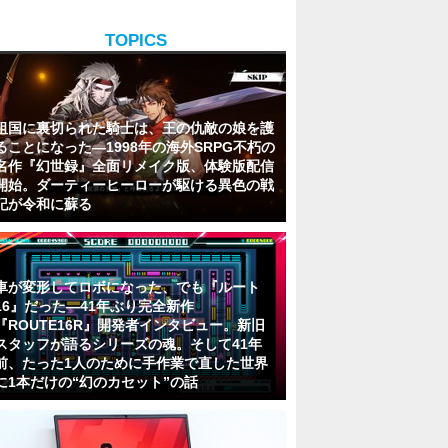
TOPICS
祖国に裏切られた騎士は、王の仇敵の娘を護
ることになった―1998年の海外SRPG不朽の
名作『幻世録』全面リメイク版、体験版配信
開始。ダーティーヒーローが駆ける異色の戦
記が令和に蘇る
車が変形してロボになった、でも『ルート
16』だった―41年ぶり完全新作
『ROUTE16R』開発者インタビュー。新旧
スタッフが語るシリーズの魂。そして41年
前、たった1人のために手作業で直した世界
に1本だけの“幻のカセット”の話