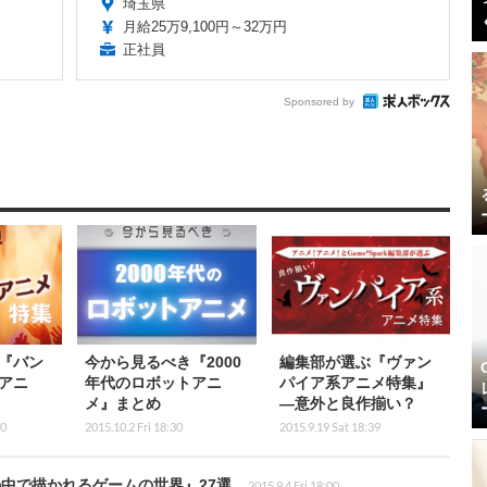
埼玉県
月給25万9,100円～32万円
正社員
Sponsored by
『バン
今から見るべき『2000
編集部が選ぶ『ヴァン
アニ
年代のロボットアニ
パイア系アニメ特集』
メ』まとめ
―意外と良作揃い？
00
2015.10.2 Fri 18:30
2015.9.19 Sat 18:39
中で描かれるゲームの世界』27選
2015.9.4 Fri 18:00