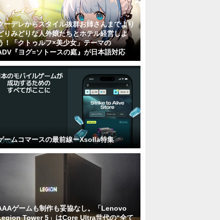
クーデレからスタイル抜群お姉さんまでより
どりみどりな人外娘たちとホテル経営しよ
う！「クトゥルフ×美少女」テーマの
ADV『ヨグ=ソトースの庭』が日本語対応
ゲームコマースの最前線ーXsolla特集
AAAゲームも制作も妥協なし。「Lenovo
Legion Tower 5」はCore Ultra世代の“全て