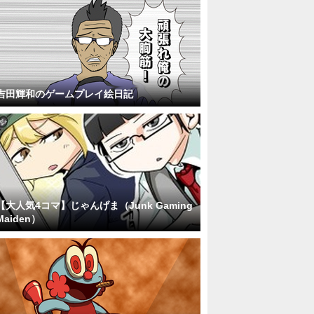
吉田輝和のゲームプレイ絵日記
【大人気4コマ】じゃんげま（Junk Gaming
Maiden）