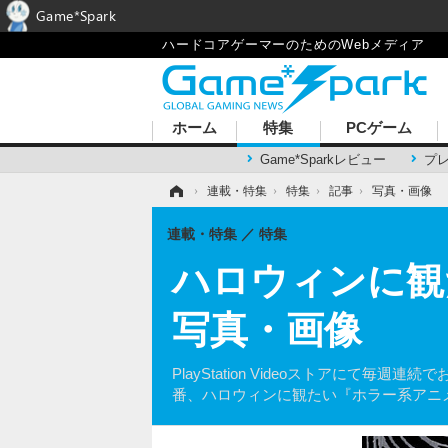
Game*Spark
ハードコアゲーマーのためのWebメディア
ホーム
特集
PCゲーム
Game*Sparkレビュー
プ
ホーム
›
連載・特集
›
特集
›
記事
›
写真・画像
連載・特集
特集
ハロウィンに観
写真・画像
PlayStation Videoストアにて
番、ハロウィンに観たい『ホラー系アニ