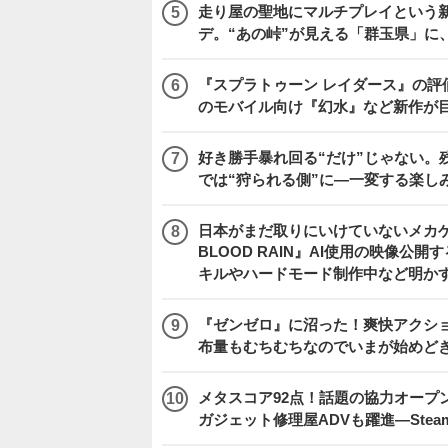
走り屋の聖地にマルチプレイという新風が舞い
デ。“あの峠”が見える「群玉県」に
『スプラトゥーン レイダース』の評価はい
のモバイル向け『幻水』など新作が目
好き勝手暴れ回る“だけ”じゃない。残
では“狩られる側”に―一変する楽し
日本がまだ取りにいけていないメカゲーム市
BLOOD RAIN』AI使用の映像公
キルやハードモード制作中など明かすQ
『ゼンゼロ』に沼った！爽快アクシ
布量もむちむちなのでいまが始めど
メタスコア92点！話題の協力オープン
ガジェット修理屋ADVも躍進―Stea