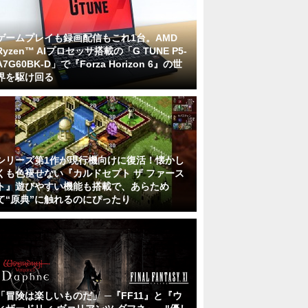
ゲームプレイも録画配信もこれ1台。AMD
Ryzen™ AIプロセッサ搭載の「G TUNE P5-
A7G60BK-D」で『Forza Horizon 6』の世
界を駆け回る
シリーズ第1作が現行機向けに復活！懐かし
くも色褪せない『カルドセプト ザ ファース
ト』遊びやすい機能も搭載で、あらため
て“原典”に触れるのにぴったり
「冒険は楽しいものだ」 ─『FF11』と『ウ