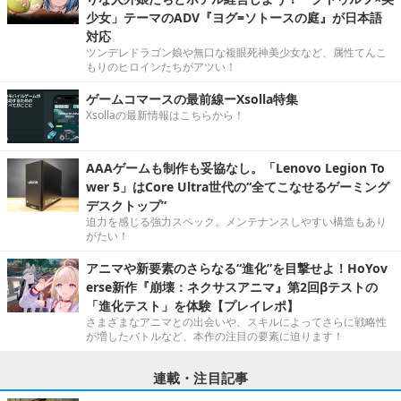
少女」テーマのADV『ヨグ=ソトースの庭』が日本語
対応
ツンデレドラゴン娘や無口な複眼死神美少女など、属性てんこ
もりのヒロインたちがアツい！
ゲームコマースの最前線ーXsolla特集
Xsollaの最新情報はこちらから！
AAAゲームも制作も妥協なし。「Lenovo Legion To
wer 5」はCore Ultra世代の“全てこなせるゲーミング
デスクトップ”
迫力を感じる強力スペック。メンテナンスしやすい構造もあり
がたい！
アニマや新要素のさらなる“進化”を目撃せよ！HoYov
erse新作『崩壊：ネクサスアニマ』第2回βテストの
「進化テスト」を体験【プレイレポ】
さまざまなアニマとの出会いや、スキルによってさらに戦略性
が増したバトルなど、本作の注目の要素に迫ります！
連載・注目記事