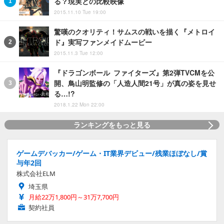
る？現実との比較映像
2015.11.10 Tue 19:00
驚嘆のクオリティ！サムスの戦いを描く『メトロイ
ド』実写ファンメイドムービー
2015.11.3 Tue 12:00
『ドラゴンボール ファイターズ』第2弾TVCMを公
開、鳥山明監修の「人造人間21号」が真の姿を見せ
る…!?
2018.1.22 Mon 22:00
ランキングをもっと見る
ゲームデバッカー/ゲーム・IT業界デビュー/残業ほぼなし/賞
与年2回
株式会社ELM
埼玉県
月給22万1,800円～31万7,700円
契約社員