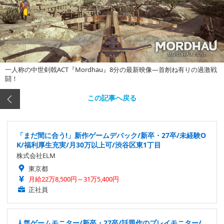
一人称の中世剣戟ACT『Mordhau』8分の最新映像―首刎ね有りの過激戦
闘！
この記事へ戻る
「まだ間に合う!」新作ゲームデバック/新卒・27卒/未経験O
K/福利厚生充実/月30万以上可/渋谷区東1丁目
株式会社ELM
東京都
月給22万8,500円～31万5,400円
正社員
人気ゲームモニター/新卒・27卒/話題作のプレイモニター/