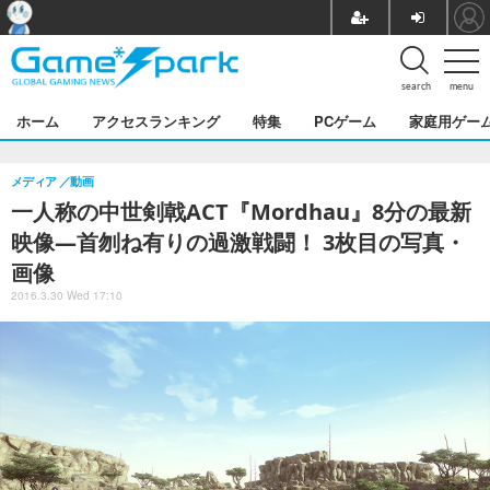
search
menu
ホーム
アクセスランキング
特集
PCゲーム
家庭用ゲー
メディア
動画
一人称の中世剣戟ACT『Mordhau』8分の最新
映像―首刎ね有りの過激戦闘！ 3枚目の写真・
画像
2016.3.30 Wed 17:10