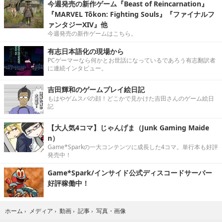
今週発売の新作ゲーム『Beast of Reincarnation』
『MARVEL Tōkon: Fighting Souls』『ファイナルフ
ァンタジーXIV』他
今週発売の新作ゲームはこちら。
有志日本語化の現場から
PCゲーマーなら何かとお世話になっているであろう有志翻訳者
に連続インタビュー。
吉田輝和のゲームプレイ絵日記
もはやゲムスパの顔！どこかで見かけた吉田さんのゲーム絵日
記
【大人気4コマ】じゃんげま（Junk Gaming Maide
n）
Game*Sparkの一大コンテンツに成長した4コマ。単行本も好評
発売中！
Game*Spark/インサイド公式ディスコードサーバー
好評稼働中！
写真・画像
ホーム
›
メディア
›
動画
›
記事
›