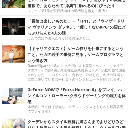
搭載で、あらためて“原典”に触れるのにぴったり
シリーズ第1作が現行機向けの新機能を備えて復活！
「冒険は楽しいものだ」 ─『FF11』と『ウィザードリ
ィ ヴァリアンツ ダフネ』、"優しくないRPG"の沼にど
っぷり沈んだ4人の話
ふたつの沼の住人たちが語る奥深さとは。
【キャリアクエスト】ゲーム作りを仕事にするという
こと。セガの若手の事例に見る，ゲームプログラマと
いう働き方
Game*Sparkと4Gamerの合同による就活イベント「キャリア
クエスト」の第4回が東京都立産業貿易センター浜松町館で開催
されました。このイベントに合わせて取材した、各社の現場で
実際に働いている若手社員へのインタビューをお届けします。
GeForce NOWで『Forza Horizon 6』をプレイ。ハ
ンドルコントローラー×クラウドゲーミングの底力を体
感
体感的にラグはほぼ無し。グラフィックスはもちろん最高設定
でプレイ可能！
クーデレからスタイル抜群お姉さんまでよりどりみど
りな人外娘たちとホテル経営しよう！「クトゥルフ×美