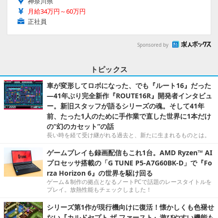
神奈川県
月給34万円～60万円
正社員
Sponsored by
トピックス
車が変形してロボになった、でも『ルート16』だった
―41年ぶり完全新作『ROUTE16R』開発者インタビュ
ー。新旧スタッフが語るシリーズの魂。そして41年
前、たった1人のために手作業で直した世界に1本だけ
の“幻のカセット”の話
長い時を経て受け継がれる過去と、新たに生まれるものとは。
ゲームプレイも録画配信もこれ1台。AMD Ryzen™ AI
プロセッサ搭載の「G TUNE P5-A7G60BK-D」で『Fo
rza Horizon 6』の世界を駆け回る
ゲーム＆制作の拠点となるノートPCで話題のレースタイトルを
プレイ。放熱性能もチェックしました！
シリーズ第1作が現行機向けに復活！懐かしくも色褪せ
ない『カルドセプト ザ ファースト』遊びやすい機能も