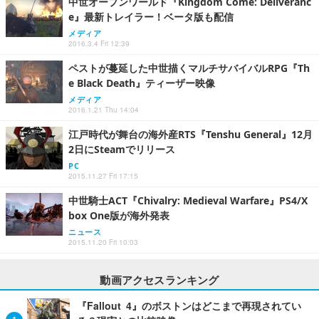
中世オープンワールド『Kingdom Come: Deliveranc
e』最新トレイラー！ベータ版も配信
メディア
2016.3.4 Fri 12:39
ペストが蔓延した中世描くマルチサバイバルRPG『Th
e Black Death』ティーザー映像
メディア
2016.1.21 Thu 14:04
江戸時代が舞台の海外産RTS『Tenshu General』12月
2日にSteamでリリース
PC
2015.11.27 Fri 17:15
中世騎士ACT『Chivalry: Medieval Warfare』PS4/X
box One版が海外発表
ニュース
2015.11.20 Fri 10:03
動画アクセスランキング
『Fallout 4』のボストンはどこまで再現されてい