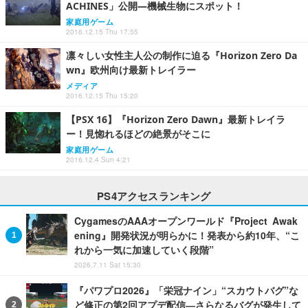
ACHINES」公開―機械生物にスポット！
家庭用ゲーム
2016.12.15 Thu 17:55
凛々しい女性主人公の制作に迫る『Horizon Zero Da
wn』欧州向け最新トレイラー
メディア
2016.12.15 Thu 15:20
【PSX 16】『Horizon Zero Dawn』最新トレイラ
ー！見惚れるほどの絶景がそこに
家庭用ゲーム
2016.12.4 Sun 4:21
PS4アクセスランキング
CygamesのAAAオープンワールド『Project Awak
ening』開発状況が明らかに！発表から約10年、“こ
れから一気に加速していく段階”
2026.7.11 Sat 15:30
『パワプロ2026』「栄冠ナイン」“スカウトバグ”な
ど修正の第2回アプデ配信―さらなるバグが発生して