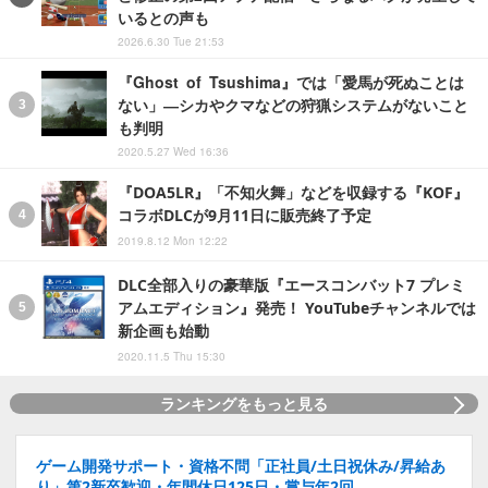
いるとの声も
2026.6.30 Tue 21:53
『Ghost of Tsushima』では「愛馬が死ぬことは
ない」―シカやクマなどの狩猟システムがないこと
も判明
2020.5.27 Wed 16:36
『DOA5LR』「不知火舞」などを収録する『KOF』
コラボDLCが9月11日に販売終了予定
2019.8.12 Mon 12:22
DLC全部入りの豪華版『エースコンバット7 プレミ
アムエディション』発売！ YouTubeチャンネルでは
新企画も始動
2020.11.5 Thu 15:30
ランキングをもっと見る
ゲーム開発サポート・資格不問「正社員/土日祝休み/昇給あ
り」第2新卒歓迎・年間休日125日・賞与年2回