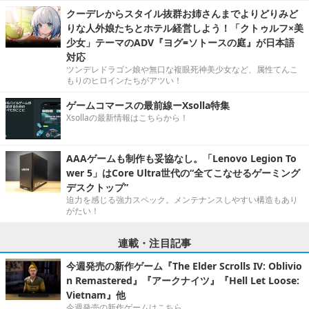
クーデレからスタイル抜群お姉さんまでよりどりみど
りな人外娘たちとホテル経営しよう！「クトゥルフ×美
少女」テーマのADV『ヨグ=ソトースの庭』が日本語
対応
ツンデレドラゴン娘や無口な複眼死神美少女など、属性てんこ
もりのヒロインたちがアツい！
ゲームコマースの最前線ーXsolla特集
Xsollaの最新情報はこちらから！
AAAゲームも制作も妥協なし。「Lenovo Legion To
wer 5」はCore Ultra世代の“全てこなせるゲーミング
デスクトップ”
迫力を感じる強力スペック。メンテナンスしやすい構造もあり
がたい！
連載・注目記事
今週発売の新作ゲーム『The Elder Scrolls IV: Oblivio
n Remastered』『アークナイツ』『Hell Let Loose:
Vietnam』他
今週発売の新作ゲームはこちら。