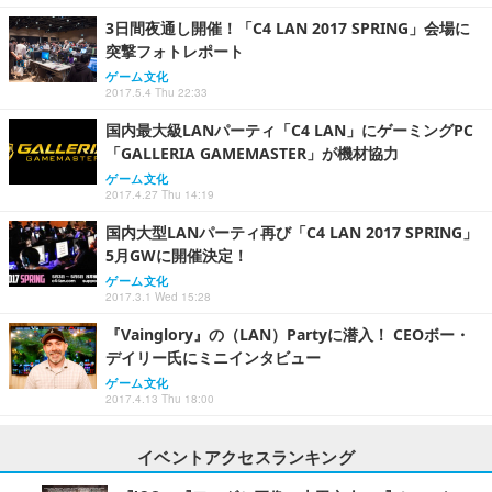
3日間夜通し開催！「C4 LAN 2017 SPRING」会場に
突撃フォトレポート
ゲーム文化
2017.5.4 Thu 22:33
国内最大級LANパーティ「C4 LAN」にゲーミングPC
「GALLERIA GAMEMASTER」が機材協力
ゲーム文化
2017.4.27 Thu 14:19
国内大型LANパーティ再び「C4 LAN 2017 SPRING」
5月GWに開催決定！
ゲーム文化
2017.3.1 Wed 15:28
『Vainglory』の（LAN）Partyに潜入！ CEOボー・
デイリー氏にミニインタビュー
ゲーム文化
2017.4.13 Thu 18:00
イベントアクセスランキング