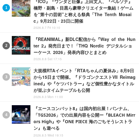
『ICO』『ワンダと巨像』上田文人、『ペルソナ』
橋野・副島・目黒ら豪華クリエイター集結！ゲーム
を“第十の芸術”と称える祭典「The Tenth Mosai
c」9月22日・23日に開催
2026.8.7 Fri 10:10
『REANIMAL』新DLC配信から『Way of the Hun
ter 2』発売日まで！「THQ Nordic デジタルショ
ーケース 2026」発表内容ひとまとめ
2026.8.8 Sat 17:15
大規模RTAイベント「RTAちゃんの夏休み」8月9日
から15日まで開催。『ドラゴンクエストVII Reimag
ined』や『ケツバトラー』など個性豊かなタイトル
が並ぶタイムテーブルも公開
2026.8.3 Mon 11:00
『エースコンバット8』は国内初出展！バンナム、
「TGS2026」での出展内容を公開ー『BLEACH Mirr
ors High』や『ONE PIECE 海のごちそうレストラ
ン』も遊べる
2026.8.5 Wed 19:15