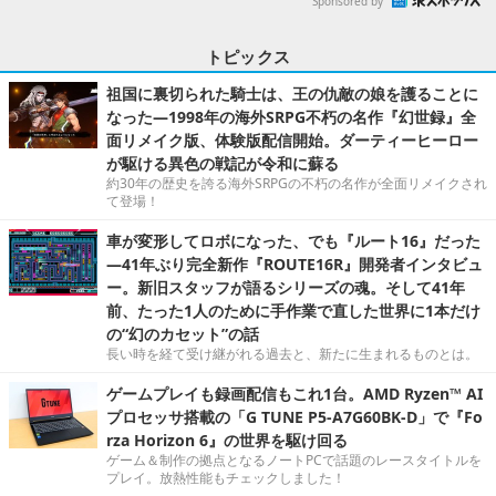
Sponsored by
トピックス
祖国に裏切られた騎士は、王の仇敵の娘を護ることに
なった―1998年の海外SRPG不朽の名作『幻世録』全
面リメイク版、体験版配信開始。ダーティーヒーロー
が駆ける異色の戦記が令和に蘇る
約30年の歴史を誇る海外SRPGの不朽の名作が全面リメイクされ
て登場！
車が変形してロボになった、でも『ルート16』だった
―41年ぶり完全新作『ROUTE16R』開発者インタビュ
ー。新旧スタッフが語るシリーズの魂。そして41年
前、たった1人のために手作業で直した世界に1本だけ
の“幻のカセット”の話
長い時を経て受け継がれる過去と、新たに生まれるものとは。
ゲームプレイも録画配信もこれ1台。AMD Ryzen™ AI
プロセッサ搭載の「G TUNE P5-A7G60BK-D」で『Fo
rza Horizon 6』の世界を駆け回る
ゲーム＆制作の拠点となるノートPCで話題のレースタイトルを
プレイ。放熱性能もチェックしました！