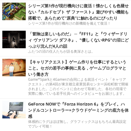
シリーズ第1作が現行機向けに復活！懐かしくも色褪せ
ない『カルドセプト ザ ファースト』遊びやすい機能も
搭載で、あらためて“原典”に触れるのにぴったり
シリーズ第1作が現行機向けの新機能を備えて復活！
「冒険は楽しいものだ」 ─『FF11』と『ウィザードリ
ィ ヴァリアンツ ダフネ』、"優しくないRPG"の沼にど
っぷり沈んだ4人の話
ふたつの沼の住人たちが語る奥深さとは。
【キャリアクエスト】ゲーム作りを仕事にするという
こと。セガの若手の事例に見る，ゲームプログラマと
いう働き方
Game*Sparkと4Gamerの合同による就活イベント「キャリア
クエスト」の第4回が東京都立産業貿易センター浜松町館で開催
されました。このイベントに合わせて取材した、各社の現場で
実際に働いている若手社員へのインタビューをお届けします。
GeForce NOWで『Forza Horizon 6』をプレイ。ハ
ンドルコントローラー×クラウドゲーミングの底力を体
感
体感的にラグはほぼ無し。グラフィックスはもちろん最高設定
でプレイ可能！