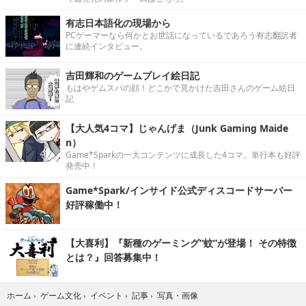
有志日本語化の現場から
PCゲーマーなら何かとお世話になっているであろう有志翻訳者
に連続インタビュー。
吉田輝和のゲームプレイ絵日記
もはやゲムスパの顔！どこかで見かけた吉田さんのゲーム絵日
記
【大人気4コマ】じゃんげま（Junk Gaming Maide
n）
Game*Sparkの一大コンテンツに成長した4コマ。単行本も好評
発売中！
Game*Spark/インサイド公式ディスコードサーバー
好評稼働中！
【大喜利】『新種のゲーミング“蚊”が登場！ その特徴
とは？』回答募集中！
写真・画像
ホーム
›
ゲーム文化
›
イベント
›
記事
›