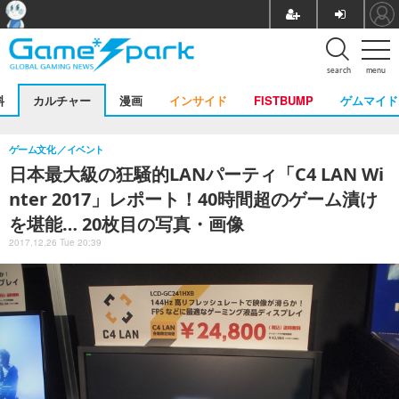
search
menu
料
カルチャー
漫画
インサイド
FISTBUMP
ゲムマイド
ゲーム文化
イベント
日本最大級の狂騒的LANパーティ「C4 LAN Wi
nter 2017」レポート！40時間超のゲーム漬け
を堪能… 20枚目の写真・画像
2017.12.26 Tue 20:39