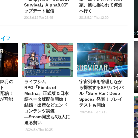
Survival』Alpha8.0ア
家、風に揺られて何処
ップデート配信
へ行く
2018.6.12 Tue 23:45
2018.5.24 Thu 12:30
ライフ
6年8月の
ライフシム
宇宙列車を管理しなが
ト
RPG『Fields of
ら探索するSFサバイバ
p」配信！
Mistria』正式版＆日本
ル『SurviRail: Deep
が可能
語ベータ版配信開始！
Space』発表！プレイ
結婚・出産などエンド
テストも開始
コンテンツ実装
2026.8.4 Tue 18:15
―Steam同接も3万人に
迫る勢い
2026.8.6 Thu 10:35