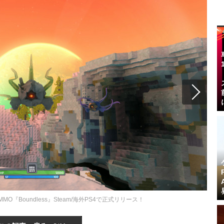
『Boundless』Steam/海外PS4で正式リリース！