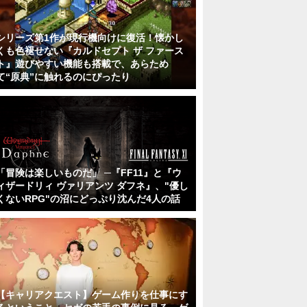
シリーズ第1作が現行機向けに復活！懐かし
くも色褪せない『カルドセプト ザ ファース
ト』遊びやすい機能も搭載で、あらため
て“原典”に触れるのにぴったり
「冒険は楽しいものだ」 ─『FF11』と『ウ
ィザードリィ ヴァリアンツ ダフネ』、"優し
くないRPG"の沼にどっぷり沈んだ4人の話
【キャリアクエスト】ゲーム作りを仕事にす