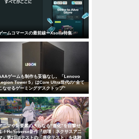
ゲームコマースの最前線ーXsolla特集
AAAゲームも制作も妥協なし。「Lenovo
Legion Tower 5」はCore Ultra世代の“全て
こなせるゲーミングデスクトップ”
アニマや新要素のさらなる“進化”を目撃せ
よ！HoYoverse新作『崩壊：ネクサスアニ
マ』第2回βテストの「進化テスト」を体験