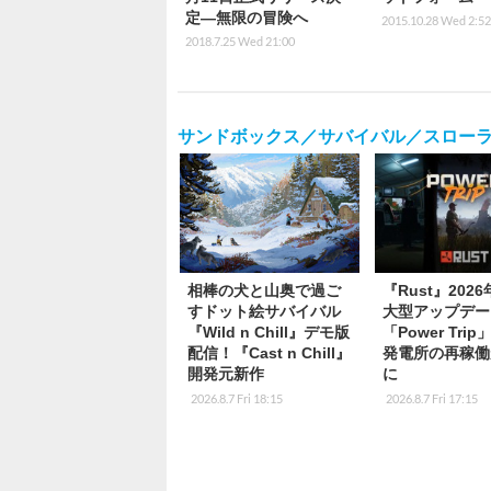
定―無限の冒険へ
2015.10.28 Wed 2:52
2018.7.25 Wed 21:00
サンドボックス／サバイバル／スロー
相棒の犬と山奥で過ご
『Rust』202
すドット絵サバイバル
大型アップデー
『Wild n Chill』デモ版
「Power Tri
配信！『Cast n Chill』
発電所の再稼働
開発元新作
に
2026.8.7 Fri 18:15
2026.8.7 Fri 17:15