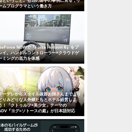
るということ。セガの若手の事例に見る，ゲ
ームプログラマという働き方
GeForce NOWで『Forza Horizon 6』をプ
レイ。ハンドルコントローラー×クラウドゲ
ーミングの底力を体感
クーデレからスタイル抜群お姉さんまでより
どりみどりな人外娘たちとホテル経営しよ
う！「クトゥルフ×美少女」テーマの
ADV『ヨグ=ソトースの庭』が日本語対応