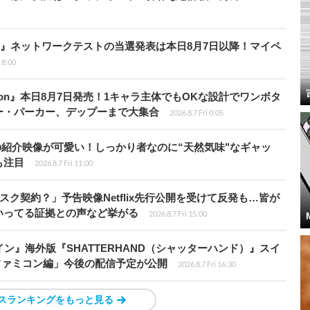
loods』ネットワークテストの当選発表は本日8月7日以降！マイペ
i 8:00
Tōkon』本日8月7日発売！1キャラ主体でもOKな設計でワンボタ
ー・パーカー、デップーまで大集合
2026.8.7 Fri 0:05
の紹介映像が可愛い！しっかり者なのに“天然気味"なギャッ
も注目
2026.8.7 Fri 11:00
スク契約？」予告映像Netflix先行公開を受けて反発も…皆が
いってる証拠との声など挙がる
2026.8.7 Fri 15:00
ン』海外版『SHATTERHAND（シャッターハンド）』スイ
ファミコン編」今後の配信予定が公開
2026.8.7 Fri 16:30
スランキングをもっと見る