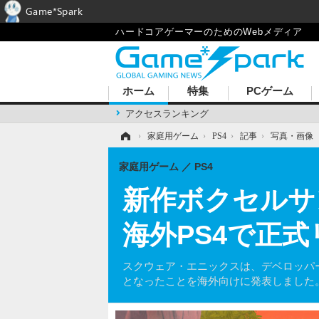
Game*Spark
ハードコアゲーマーのためのWebメディア
ホーム
特集
PCゲーム
アクセスランキング
ホーム
›
家庭用ゲーム
›
PS4
›
記事
›
写真・画像
家庭用ゲーム
PS4
新作ボクセルサンド
海外PS4で正式
スクウェア・エニックスは、デベロッパーWon
となったことを海外向けに発表しました