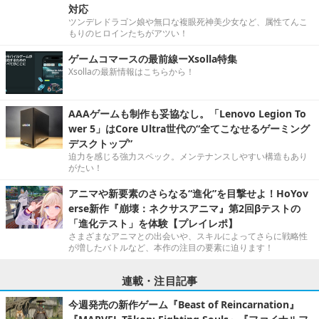
対応
ツンデレドラゴン娘や無口な複眼死神美少女など、属性てんこ
もりのヒロインたちがアツい！
ゲームコマースの最前線ーXsolla特集
Xsollaの最新情報はこちらから！
AAAゲームも制作も妥協なし。「Lenovo Legion To
wer 5」はCore Ultra世代の“全てこなせるゲーミング
デスクトップ”
迫力を感じる強力スペック。メンテナンスしやすい構造もあり
がたい！
アニマや新要素のさらなる“進化”を目撃せよ！HoYov
erse新作『崩壊：ネクサスアニマ』第2回βテストの
「進化テスト」を体験【プレイレポ】
さまざまなアニマとの出会いや、スキルによってさらに戦略性
が増したバトルなど、本作の注目の要素に迫ります！
連載・注目記事
今週発売の新作ゲーム『Beast of Reincarnation』