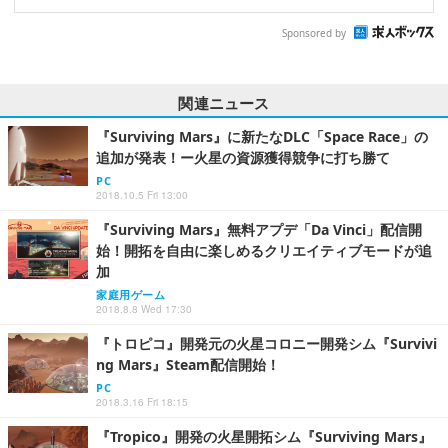
Sponsored by
関連ニュース
『Surviving Mars』に新たなDLC「Space Race」の
追加が発表！ー火星の資源獲得競争に打ち勝て
PC
2018.10.5 Fri 13:00
『Surviving Mars』無料アプデ「Da Vinci」配信開
始！開拓を自由に楽しめるクリエイティブモードが追
加
家庭用ゲーム
2018.8.8 Wed 17:30
『トロピコ』開発元の火星コロニー開発シム『Survivi
ng Mars』Steam配信開始！
PC
2018.3.16 Fri 18:15
『Tropico』開発の火星開拓シム『Surviving Mars』