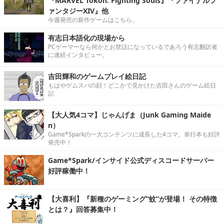
『MARVEL Tōkon: Fighting Souls』『ファイナルフ
ァンタジーXIV』他
今週発売の新作ゲームはこちら。
有志日本語化の現場から
PCゲーマーなら何かとお世話になっているであろう有志翻訳者
に連続インタビュー。
吉田輝和のゲームプレイ絵日記
もはやゲムスパの顔！どこかで見かけた吉田さんのゲーム絵日
記
【大人気4コマ】じゃんげま（Junk Gaming Maide
n）
Game*Sparkの一大コンテンツに成長した4コマ。単行本も好評
発売中！
Game*Spark/インサイド公式ディスコードサーバー
好評稼働中！
【大喜利】『新種のゲーミング“蚊”が登場！ その特徴
とは？』回答募集中！