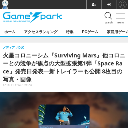
search
menu
ホーム
アクセスランキング
特集
PCゲーム
家庭用ゲー
メディア
DLC
火星コロニーシム『Surviving Mars』他コロニ
ーとの競争が焦点の大型拡張第1弾「Space Ra
ce」発売日発表―新トレイラーも公開 8枚目の
写真・画像
2018.11.7 Wed 22:00