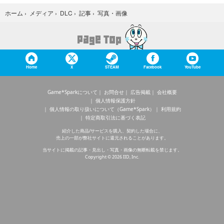
写真・画像
ホーム
›
メディア
›
DLC
›
記事
›
Home
X
STEAM
Facebook
YouTube
Game*Sparkについて
お問合せ
広告掲載
会社概要
個人情報保護方針
個人情報の取り扱いについて（Game*Spark）
利用規約
特定商取引法に基づく表記
紹介した商品/サービスを購入、契約した場合に、
売上の一部が弊社サイトに還元されることがあります。
当サイトに掲載の記事・見出し・写真・画像の無断転載を禁じます。
Copyright © 2026 IID, Inc.