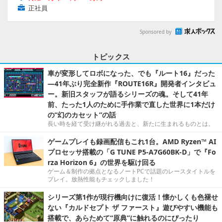
正社員
Sponsored by
トピックス
車が変形してロボになった、でも『ルート16』だった
―41年ぶり完全新作『ROUTE16R』開発者インタビュ
ー。新旧スタッフが語るシリーズの魂。そして41年
前、たった1人のために手作業で直した世界に1本だけ
の“幻のカセット”の話
長い時を経て受け継がれる過去と、新たに生まれるものとは。
ゲームプレイも録画配信もこれ1台。AMD Ryzen™ AI
プロセッサ搭載の「G TUNE P5-A7G60BK-D」で『Fo
rza Horizon 6』の世界を駆け回る
ゲーム＆制作の拠点となるノートPCで話題のレースタイトルを
プレイ。放熱性能もチェックしました！
シリーズ第1作が現行機向けに復活！懐かしくも色褪せ
ない『カルドセプト ザ ファースト』遊びやすい機能も
搭載で、あらためて“原典”に触れるのにぴったり