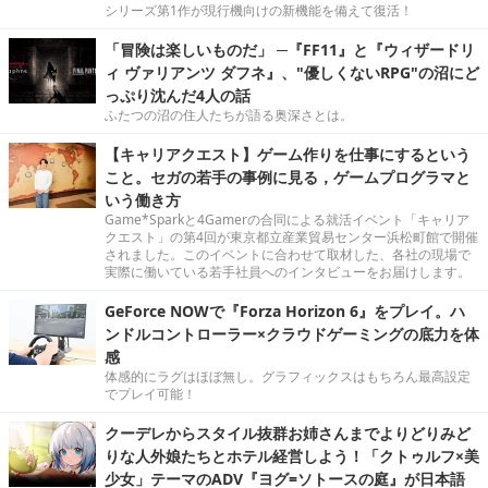
シリーズ第1作が現行機向けの新機能を備えて復活！
「冒険は楽しいものだ」 ─『FF11』と『ウィザードリ
ィ ヴァリアンツ ダフネ』、"優しくないRPG"の沼にど
っぷり沈んだ4人の話
ふたつの沼の住人たちが語る奥深さとは。
【キャリアクエスト】ゲーム作りを仕事にするという
こと。セガの若手の事例に見る，ゲームプログラマと
いう働き方
Game*Sparkと4Gamerの合同による就活イベント「キャリア
クエスト」の第4回が東京都立産業貿易センター浜松町館で開催
されました。このイベントに合わせて取材した、各社の現場で
実際に働いている若手社員へのインタビューをお届けします。
GeForce NOWで『Forza Horizon 6』をプレイ。ハ
ンドルコントローラー×クラウドゲーミングの底力を体
感
体感的にラグはほぼ無し。グラフィックスはもちろん最高設定
でプレイ可能！
クーデレからスタイル抜群お姉さんまでよりどりみど
りな人外娘たちとホテル経営しよう！「クトゥルフ×美
少女」テーマのADV『ヨグ=ソトースの庭』が日本語