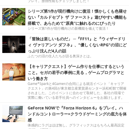
プレイ。放熱性能もチェックしました！
シリーズ第1作が現行機向けに復活！懐かしくも色褪せ
ない『カルドセプト ザ ファースト』遊びやすい機能も
搭載で、あらためて“原典”に触れるのにぴったり
シリーズ第1作が現行機向けの新機能を備えて復活！
「冒険は楽しいものだ」 ─『FF11』と『ウィザードリ
ィ ヴァリアンツ ダフネ』、"優しくないRPG"の沼にど
っぷり沈んだ4人の話
ふたつの沼の住人たちが語る奥深さとは。
【キャリアクエスト】ゲーム作りを仕事にするという
こと。セガの若手の事例に見る，ゲームプログラマと
いう働き方
Game*Sparkと4Gamerの合同による就活イベント「キャリア
クエスト」の第4回が東京都立産業貿易センター浜松町館で開催
されました。このイベントに合わせて取材した、各社の現場で
実際に働いている若手社員へのインタビューをお届けします。
GeForce NOWで『Forza Horizon 6』をプレイ。ハ
ンドルコントローラー×クラウドゲーミングの底力を体
感
体感的にラグはほぼ無し。グラフィックスはもちろん最高設定