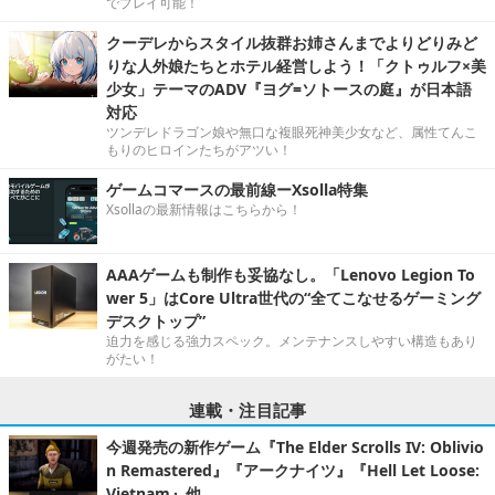
でプレイ可能！
クーデレからスタイル抜群お姉さんまでよりどりみど
りな人外娘たちとホテル経営しよう！「クトゥルフ×美
少女」テーマのADV『ヨグ=ソトースの庭』が日本語
対応
ツンデレドラゴン娘や無口な複眼死神美少女など、属性てんこ
もりのヒロインたちがアツい！
ゲームコマースの最前線ーXsolla特集
Xsollaの最新情報はこちらから！
AAAゲームも制作も妥協なし。「Lenovo Legion To
wer 5」はCore Ultra世代の“全てこなせるゲーミング
デスクトップ”
迫力を感じる強力スペック。メンテナンスしやすい構造もあり
がたい！
連載・注目記事
今週発売の新作ゲーム『The Elder Scrolls IV: Oblivio
n Remastered』『アークナイツ』『Hell Let Loose:
Vietnam』他