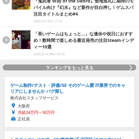
『鬼武者 Way of the Sword』聖地巡礼に期待のモ
バイル向け『幻水』など新作が目白押し！ゲムスパ
注目タイトルまとめ#4
2026.8.9 Sun 11:00
「長いゲームはちょっと…」な連休や祝日におすす
め！数時間で楽しめる最近発売の注目Steamインデ
ィー10選
2026.8.10 Mon 18:45
ランキングをもっと見る
ゲーム制作/テスト・評価/SE そのゲーム愛 IT業界でのキャ
リアにしませんか バグ探し
株式会社スタッフサービス
大阪府
月給24万円～50万円
正社員