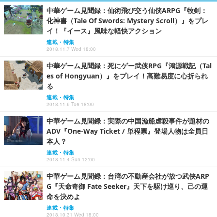
中華ゲーム見聞録：仙術飛び交う仙侠ARPG『牧剣：
化神書（Tale Of Swords: Mystery Scroll）』をプレ
イ！『イース』風味な軽快アクション
連載・特集
2018.11.7 Wed 18:00
中華ゲーム見聞録：死にゲー武侠RPG『鴻源戦記（Tal
es of Hongyuan）』をプレイ！高難易度に心折られ
る
連載・特集
2018.11.6 Tue 18:00
中華ゲーム見聞録：実際の中国漁船虐殺事件が題材の
ADV『One-Way Ticket / 単程票』登場人物は全員日
本人？
連載・特集
2018.11.4 Sun 12:00
中華ゲーム見聞録：台湾の不動産会社が放つ武侠ARP
G『天命奇御 Fate Seeker』天下を駆け巡り、己の運
命を決めよ
連載・特集
2018.10.31 Wed 18:00