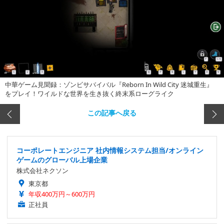
中華ゲーム見聞録：ゾンビサバイバル『Reborn In Wild City 迷城重生』
をプレイ！ワイルドな世界を生き抜く終末系ローグライク
この記事へ戻る
コーポレートエンジニア 社内情報システム担当/オンライン
ゲームのグローバル上場企業
株式会社ネクソン
東京都
年収400万円～600万円
正社員