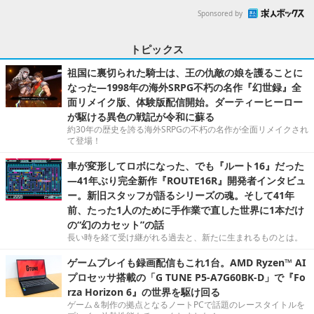
Sponsored by
トピックス
祖国に裏切られた騎士は、王の仇敵の娘を護ることに
なった―1998年の海外SRPG不朽の名作『幻世録』全
面リメイク版、体験版配信開始。ダーティーヒーロー
が駆ける異色の戦記が令和に蘇る
約30年の歴史を誇る海外SRPGの不朽の名作が全面リメイクされ
て登場！
車が変形してロボになった、でも『ルート16』だった
―41年ぶり完全新作『ROUTE16R』開発者インタビュ
ー。新旧スタッフが語るシリーズの魂。そして41年
前、たった1人のために手作業で直した世界に1本だけ
の“幻のカセット”の話
長い時を経て受け継がれる過去と、新たに生まれるものとは。
ゲームプレイも録画配信もこれ1台。AMD Ryzen™ AI
プロセッサ搭載の「G TUNE P5-A7G60BK-D」で『Fo
rza Horizon 6』の世界を駆け回る
ゲーム＆制作の拠点となるノートPCで話題のレースタイトルを