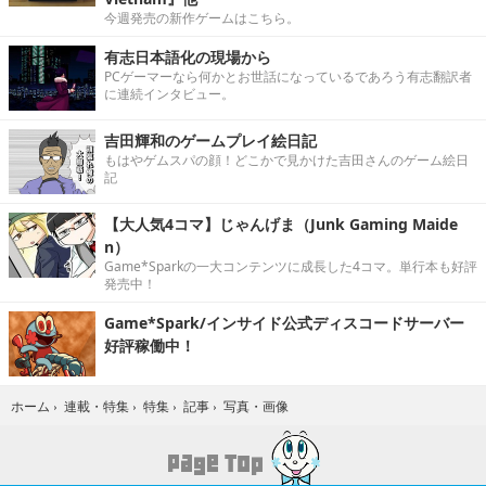
今週発売の新作ゲームはこちら。
有志日本語化の現場から
PCゲーマーなら何かとお世話になっているであろう有志翻訳者
に連続インタビュー。
吉田輝和のゲームプレイ絵日記
もはやゲムスパの顔！どこかで見かけた吉田さんのゲーム絵日
記
【大人気4コマ】じゃんげま（Junk Gaming Maide
n）
Game*Sparkの一大コンテンツに成長した4コマ。単行本も好評
発売中！
Game*Spark/インサイド公式ディスコードサーバー
好評稼働中！
写真・画像
ホーム
›
連載・特集
›
特集
›
記事
›