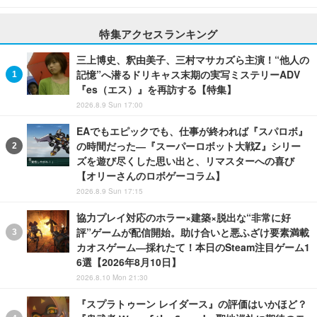
特集アクセスランキング
三上博史、釈由美子、三村マサカズら主演！“他人の
記憶”へ潜るドリキャス末期の実写ミステリーADV
『es（エス）』を再訪する【特集】
2026.8.9 Sun 17:00
EAでもエピックでも、仕事が終われば『スパロボ』
の時間だった―『スーパーロボット大戦Z』シリー
ズを遊び尽くした思い出と、リマスターへの喜び
【オリーさんのロボゲーコラム】
2026.8.9 Sun 17:15
協力プレイ対応のホラー×建築×脱出な“非常に好
評”ゲームが配信開始。助け合いと悪ふざけ要素満載
カオスゲーム―採れたて！本日のSteam注目ゲーム1
6選【2026年8月10日】
2026.8.10 Mon 21:30
『スプラトゥーン レイダース』の評価はいかほど？