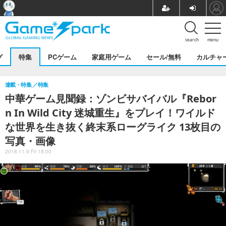
search
menu
グ
特集
PCゲーム
家庭用ゲーム
セール/無料
カルチャ
連載・特集
特集
中華ゲーム見聞録：ゾンビサバイバル『Rebor
n In Wild City 迷城重生』をプレイ！ワイルド
な世界を生き抜く終末系ローグライク 13枚目の
写真・画像
2018.11.9 Fri 18:00