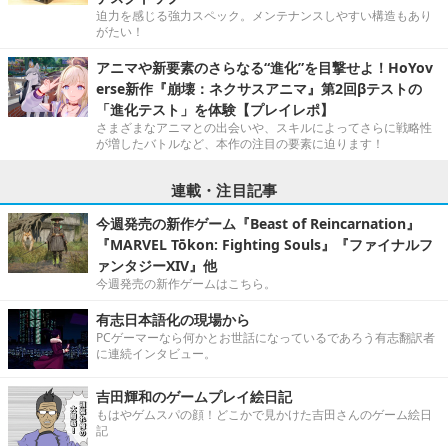
迫力を感じる強力スペック。メンテナンスしやすい構造もあり
がたい！
アニマや新要素のさらなる“進化”を目撃せよ！HoYov
erse新作『崩壊：ネクサスアニマ』第2回βテストの
「進化テスト」を体験【プレイレポ】
さまざまなアニマとの出会いや、スキルによってさらに戦略性
が増したバトルなど、本作の注目の要素に迫ります！
連載・注目記事
今週発売の新作ゲーム『Beast of Reincarnation』
『MARVEL Tōkon: Fighting Souls』『ファイナルフ
ァンタジーXIV』他
今週発売の新作ゲームはこちら。
有志日本語化の現場から
PCゲーマーなら何かとお世話になっているであろう有志翻訳者
に連続インタビュー。
吉田輝和のゲームプレイ絵日記
もはやゲムスパの顔！どこかで見かけた吉田さんのゲーム絵日
記