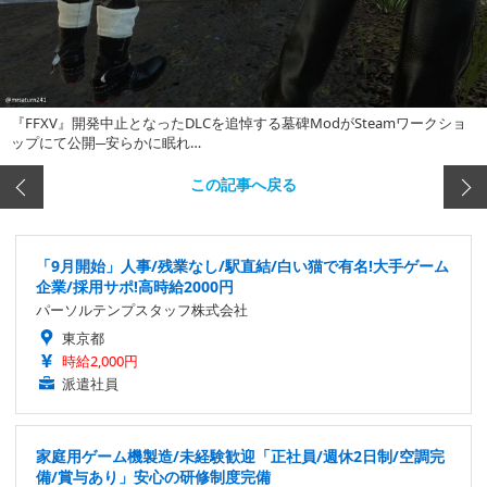
『FFXV』開発中止となったDLCを追悼する墓碑ModがSteamワークショ
ップにて公開─安らかに眠れ…
この記事へ戻る
「9月開始」人事/残業なし/駅直結/白い猫で有名!大手ゲーム
企業/採用サポ!高時給2000円
パーソルテンプスタッフ株式会社
東京都
時給2,000円
派遣社員
家庭用ゲーム機製造/未経験歓迎「正社員/週休2日制/空調完
備/賞与あり」安心の研修制度完備