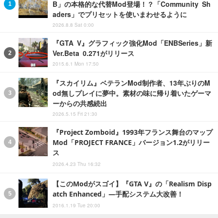
B」の本格的な代替Mod登場！？「Community Sh
aders」でプリセットを使いまわせるように
2026.8.8 Sat 0:00
『GTA V』グラフィック強化Mod「ENBSeries」新
Ver.Beta 0.271がリリース
2015.6.1 Mon 17:50
『スカイリム』ベテランMod制作者、13年ぶりのM
od無しプレイに夢中。素材の味に帰り着いたゲーマ
ーからの共感続出
2026.5.15 Fri 21:30
『Project Zomboid』1993年フランス舞台のマップ
Mod「PROJECT FRANCE」バージョン1.2がリリー
ス
2026.4.23 Thu 16:32
【このModがスゴイ】『GTA V』の「Realism Disp
atch Enhanced」―手配システム大改善！
2016.1.19 Tue 20:00