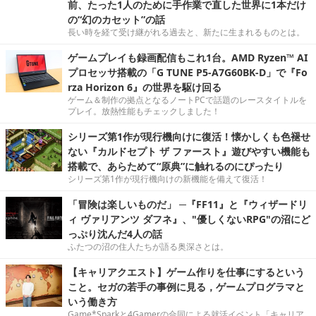
前、たった1人のために手作業で直した世界に1本だけ
の“幻のカセット”の話
長い時を経て受け継がれる過去と、新たに生まれるものとは。
ゲームプレイも録画配信もこれ1台。AMD Ryzen™ AI
プロセッサ搭載の「G TUNE P5-A7G60BK-D」で『Fo
rza Horizon 6』の世界を駆け回る
ゲーム＆制作の拠点となるノートPCで話題のレースタイトルを
プレイ。放熱性能もチェックしました！
シリーズ第1作が現行機向けに復活！懐かしくも色褪せ
ない『カルドセプト ザ ファースト』遊びやすい機能も
搭載で、あらためて“原典”に触れるのにぴったり
シリーズ第1作が現行機向けの新機能を備えて復活！
「冒険は楽しいものだ」 ─『FF11』と『ウィザードリ
ィ ヴァリアンツ ダフネ』、"優しくないRPG"の沼にど
っぷり沈んだ4人の話
ふたつの沼の住人たちが語る奥深さとは。
【キャリアクエスト】ゲーム作りを仕事にするという
こと。セガの若手の事例に見る，ゲームプログラマと
いう働き方
Game*Sparkと4Gamerの合同による就活イベント「キャリア