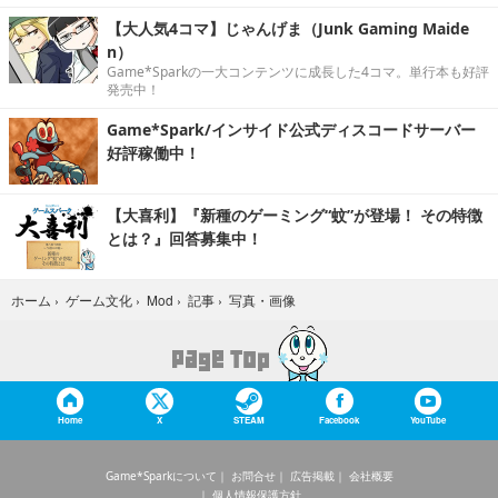
【大人気4コマ】じゃんげま（Junk Gaming Maide
n）
Game*Sparkの一大コンテンツに成長した4コマ。単行本も好評
発売中！
Game*Spark/インサイド公式ディスコードサーバー
好評稼働中！
【大喜利】『新種のゲーミング“蚊”が登場！ その特徴
とは？』回答募集中！
写真・画像
ホーム
›
ゲーム文化
›
Mod
›
記事
›
Home
X
STEAM
Facebook
YouTube
Game*Sparkについて
お問合せ
広告掲載
会社概要
個人情報保護方針