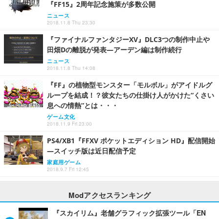
『FF15』2周年記念施策が多数公開
ニュース
2018.11.8 Thu 23:30
『ファイナルファンタジーXV』DLC3つの制作中止や
田畑Dの離脱が発表―アーデン編は制作続行
ニュース
2018.11.8 Thu 14:08
『FF』の植物型モンスター「モルボル」がアイドルグ
ループを結成！？彼女たちの仕掛け人がかけた“くさい
息への情熱”とは・・・
ゲーム文化
2018.11.9 Fri 23:00
PS4/XB1『FFXV ポケットエディション HD』配信開始
―スイッチ版は近日配信予定
家庭用ゲーム
2018.9.7 Fri 12:45
Modアクセスランキング
『スカイリム』老舗グラフィック拡張ツール「EN