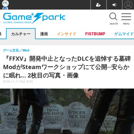
search
menu
料
カルチャー
漫画
インサイド
FISTBUMP
ゲムマイド
ゲーム文化
Mod
『FFXV』開発中止となったDLCを追悼する墓碑
ModがSteamワークショップにて公開─安らか
に眠れ… 2枚目の写真・画像
2018.11.11 Sun 8:00