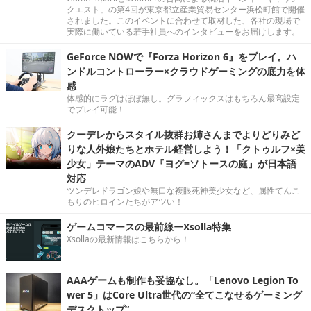
クエスト」の第4回が東京都立産業貿易センター浜松町館で開催
されました。このイベントに合わせて取材した、各社の現場で
実際に働いている若手社員へのインタビューをお届けします。
GeForce NOWで『Forza Horizon 6』をプレイ。ハ
ンドルコントローラー×クラウドゲーミングの底力を体
感
体感的にラグはほぼ無し。グラフィックスはもちろん最高設定
でプレイ可能！
クーデレからスタイル抜群お姉さんまでよりどりみど
りな人外娘たちとホテル経営しよう！「クトゥルフ×美
少女」テーマのADV『ヨグ=ソトースの庭』が日本語
対応
ツンデレドラゴン娘や無口な複眼死神美少女など、属性てんこ
もりのヒロインたちがアツい！
ゲームコマースの最前線ーXsolla特集
Xsollaの最新情報はこちらから！
AAAゲームも制作も妥協なし。「Lenovo Legion To
wer 5」はCore Ultra世代の“全てこなせるゲーミング
デスクトップ”