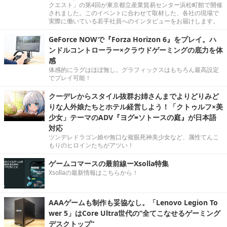
クエスト」の第4回が東京都立産業貿易センター浜松町館で開催
されました。このイベントに合わせて取材した、各社の現場で
実際に働いている若手社員へのインタビューをお届けします。
GeForce NOWで『Forza Horizon 6』をプレイ。ハ
ンドルコントローラー×クラウドゲーミングの底力を体
感
体感的にラグはほぼ無し。グラフィックスはもちろん最高設定
でプレイ可能！
クーデレからスタイル抜群お姉さんまでよりどりみど
りな人外娘たちとホテル経営しよう！「クトゥルフ×美
少女」テーマのADV『ヨグ=ソトースの庭』が日本語
対応
ツンデレドラゴン娘や無口な複眼死神美少女など、属性てんこ
もりのヒロインたちがアツい！
ゲームコマースの最前線ーXsolla特集
Xsollaの最新情報はこちらから！
AAAゲームも制作も妥協なし。「Lenovo Legion To
wer 5」はCore Ultra世代の“全てこなせるゲーミング
デスクトップ”