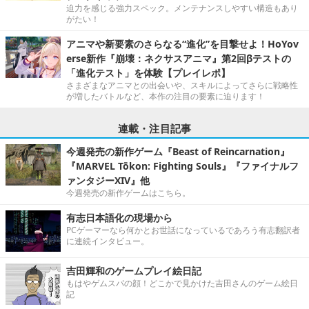
迫力を感じる強力スペック。メンテナンスしやすい構造もあり
がたい！
アニマや新要素のさらなる“進化”を目撃せよ！HoYov
erse新作『崩壊：ネクサスアニマ』第2回βテストの
「進化テスト」を体験【プレイレポ】
さまざまなアニマとの出会いや、スキルによってさらに戦略性
が増したバトルなど、本作の注目の要素に迫ります！
連載・注目記事
今週発売の新作ゲーム『Beast of Reincarnation』
『MARVEL Tōkon: Fighting Souls』『ファイナルフ
ァンタジーXIV』他
今週発売の新作ゲームはこちら。
有志日本語化の現場から
PCゲーマーなら何かとお世話になっているであろう有志翻訳者
に連続インタビュー。
吉田輝和のゲームプレイ絵日記
もはやゲムスパの顔！どこかで見かけた吉田さんのゲーム絵日
記