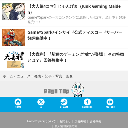
【大人気4コマ】じゃんげま（Junk Gaming Maide
n）
Game*Sparkの一大コンテンツに成長した4コマ。単行本も好評
発売中！
Game*Spark/インサイド公式ディスコードサーバー
好評稼働中！
【大喜利】『新種のゲーミング“蚊”が登場！ その特徴
とは？』回答募集中！
写真・画像
ホーム
›
ニュース
›
発表
›
記事
›
Home
X
STEAM
Facebook
YouTube
Game*Sparkについて
お問合せ
広告掲載
会社概要
個人情報保護方針