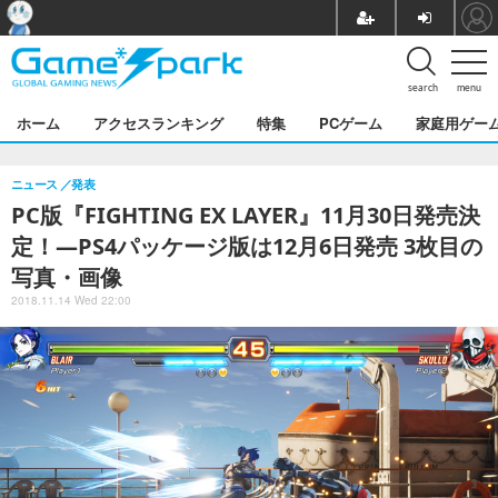
search
menu
ホーム
アクセスランキング
特集
PCゲーム
家庭用ゲー
ニュース
発表
PC版『FIGHTING EX LAYER』11月30日発売決
定！―PS4パッケージ版は12月6日発売 3枚目の
写真・画像
2018.11.14 Wed 22:00