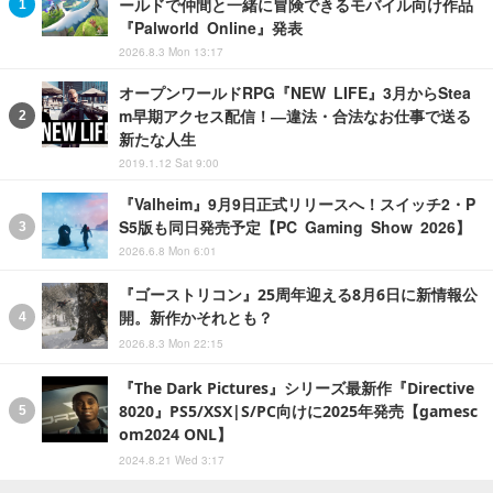
ールドで仲間と一緒に冒険できるモバイル向け作品
『Palworld Online』発表
2026.8.3 Mon 13:17
オープンワールドRPG『NEW LIFE』3月からStea
m早期アクセス配信！―違法・合法なお仕事で送る
新たな人生
2019.1.12 Sat 9:00
『Valheim』9月9日正式リリースへ！スイッチ2・P
S5版も同日発売予定【PC Gaming Show 2026】
2026.6.8 Mon 6:01
『ゴーストリコン』25周年迎える8月6日に新情報公
開。新作かそれとも？
2026.8.3 Mon 22:15
『The Dark Pictures』シリーズ最新作『Directive
8020』PS5/XSX|S/PC向けに2025年発売【gamesc
om2024 ONL】
2024.8.21 Wed 3:17