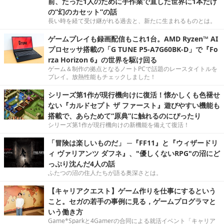
前、たった1人のために手作業で直した世界に1本だけ
の“幻のカセット”の話
長い時を経て受け継がれる過去と、新たに生まれるものとは。
ゲームプレイも録画配信もこれ1台。AMD Ryzen™ AI
プロセッサ搭載の「G TUNE P5-A7G60BK-D」で『Fo
rza Horizon 6』の世界を駆け回る
ゲーム＆制作の拠点となるノートPCで話題のレースタイトルを
プレイ。放熱性能もチェックしました！
シリーズ第1作が現行機向けに復活！懐かしくも色褪せ
ない『カルドセプト ザ ファースト』遊びやすい機能も
搭載で、あらためて“原典”に触れるのにぴったり
シリーズ第1作が現行機向けの新機能を備えて復活！
「冒険は楽しいものだ」 ─『FF11』と『ウィザードリ
ィ ヴァリアンツ ダフネ』、"優しくないRPG"の沼にど
っぷり沈んだ4人の話
ふたつの沼の住人たちが語る奥深さとは。
【キャリアクエスト】ゲーム作りを仕事にするという
こと。セガの若手の事例に見る，ゲームプログラマと
いう働き方
Game*Sparkと4Gamerの合同による就活イベント「キャリア