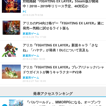
対戦格闘『FIGHTING EX LAYER』Steam版が開発
中！2018～2019年リリース予定、4K対応か
PC
2018.9.28 Fri 8:58
アリカのPS4向け格ゲー『FIGHTING EX LAYER』遂に
発売―気軽に試せるライト版も
家庭用ゲーム
2018.6.28 Thu 17:00
アリカ『FIGHTING EX LAYER』新規キャラ「さな
ね」「ハヤテ」が発表！DLCについて言及も
家庭用ゲーム
2018.4.2 Mon 18:00
アリカ『FIGHTING EX LAYER』ブレア/ジャック/シャ
ドウガイストが舞うキャラクターPV2本
家庭用ゲーム
2018.2.27 Tue 16:45
発表アクセスランキング
『パルワールド』、MMORPGになる。オープンワ