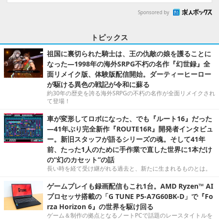
Sponsored by
トピックス
祖国に裏切られた騎士は、王の仇敵の娘を護ることに
なった―1998年の海外SRPG不朽の名作『幻世録』全
面リメイク版、体験版配信開始。ダーティーヒーロー
が駆ける異色の戦記が令和に蘇る
約30年の歴史を誇る海外SRPGの不朽の名作が全面リメイクされ
て登場！
車が変形してロボになった、でも『ルート16』だった
―41年ぶり完全新作『ROUTE16R』開発者インタビュ
ー。新旧スタッフが語るシリーズの魂。そして41年
前、たった1人のために手作業で直した世界に1本だけ
の“幻のカセット”の話
長い時を経て受け継がれる過去と、新たに生まれるものとは。
ゲームプレイも録画配信もこれ1台。AMD Ryzen™ AI
プロセッサ搭載の「G TUNE P5-A7G60BK-D」で『Fo
rza Horizon 6』の世界を駆け回る
ゲーム＆制作の拠点となるノートPCで話題のレースタイトルを