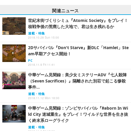
関連ニュース
世紀末街づくりシミュ『Atomic Society』をプレイ！
核戦争後の荒廃した大地で、君は生き残れるか
連載・特集
2018.10.28 Sun 15:00
2Dサバイバル『Don't Starve』新DLC「Hamlet」Ste
am早期アクセス開始！
PC
2018.11.9 Fri 11:41
中華ゲーム見聞録：美少女ミステリーADV『七人殺陣
（Seven Sacrifices）』隔離された別荘で起こる惨殺
事件…
連載・特集
2018.11.12 Mon 18:00
中華ゲーム見聞録：ゾンビサバイバル『Reborn In Wi
ld City 迷城重生』をプレイ！ワイルドな世界を生き抜
く終末系ローグライク
連載・特集