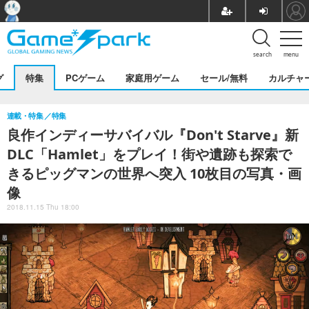
search
menu
グ
特集
PCゲーム
家庭用ゲーム
セール/無料
カルチャ
連載・特集
特集
良作インディーサバイバル『Don't Starve』新
DLC「Hamlet」をプレイ！街や遺跡も探索で
きるピッグマンの世界へ突入 10枚目の写真・画
像
2018.11.15 Thu 18:00