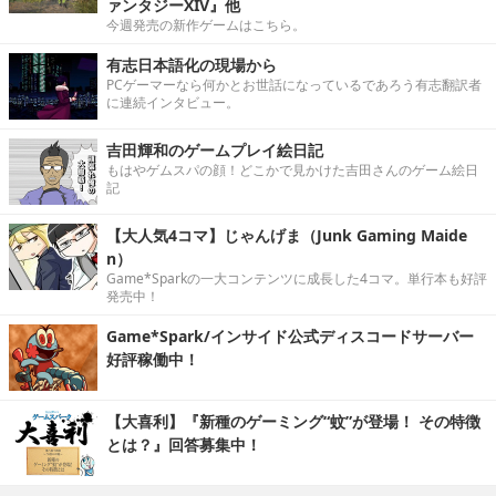
ァンタジーXIV』他
今週発売の新作ゲームはこちら。
有志日本語化の現場から
PCゲーマーなら何かとお世話になっているであろう有志翻訳者
に連続インタビュー。
吉田輝和のゲームプレイ絵日記
もはやゲムスパの顔！どこかで見かけた吉田さんのゲーム絵日
記
【大人気4コマ】じゃんげま（Junk Gaming Maide
n）
Game*Sparkの一大コンテンツに成長した4コマ。単行本も好評
発売中！
Game*Spark/インサイド公式ディスコードサーバー
好評稼働中！
【大喜利】『新種のゲーミング“蚊”が登場！ その特徴
とは？』回答募集中！