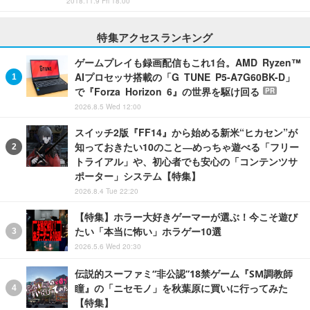
2018.11.9 Fri 18:00
特集アクセスランキング
ゲームプレイも録画配信もこれ1台。AMD Ryzen™
AIプロセッサ搭載の「G TUNE P5-A7G60BK-D」
で『Forza Horizon 6』の世界を駆け回る
PR
2026.8.5 Wed 12:00
スイッチ2版『FF14』から始める新米“ヒカセン”が
知っておきたい10のこと―めっちゃ遊べる「フリー
トライアル」や、初心者でも安心の「コンテンツサ
ポーター」システム【特集】
2026.8.4 Tue 22:20
【特集】ホラー大好きゲーマーが選ぶ！今こそ遊び
たい「本当に怖い」ホラゲー10選
2026.5.6 Wed 20:30
伝説的スーファミ“非公認”18禁ゲーム『SM調教師
瞳』の「ニセモノ」を秋葉原に買いに行ってみた
【特集】