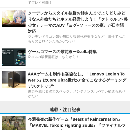
でプレイ可能！
クーデレからスタイル抜群お姉さんまでよりどりみど
りな人外娘たちとホテル経営しよう！「クトゥルフ×美
少女」テーマのADV『ヨグ=ソトースの庭』が日本語
対応
ツンデレドラゴン娘や無口な複眼死神美少女など、属性てんこ
もりのヒロインたちがアツい！
ゲームコマースの最前線ーXsolla特集
Xsollaの最新情報はこちらから！
AAAゲームも制作も妥協なし。「Lenovo Legion To
wer 5」はCore Ultra世代の“全てこなせるゲーミング
デスクトップ”
迫力を感じる強力スペック。メンテナンスしやすい構造もあり
がたい！
連載・注目記事
今週発売の新作ゲーム『Beast of Reincarnation』
『MARVEL Tōkon: Fighting Souls』『ファイナルフ