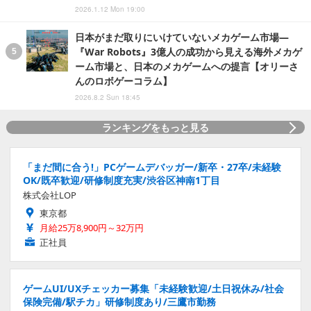
2026.1.12 Mon 19:00
日本がまだ取りにいけていないメカゲーム市場―
『War Robots』3億人の成功から見える海外メカゲ
ーム市場と、日本のメカゲームへの提言【オリーさ
んのロボゲーコラム】
2026.8.2 Sun 18:45
ランキングをもっと見る
「まだ間に合う!」PCゲームデバッガー/新卒・27卒/未経験
OK/既卒歓迎/研修制度充実/渋谷区神南1丁目
株式会社LOP
東京都
月給25万8,900円～32万円
正社員
ゲームUI/UXチェッカー募集「未経験歓迎/土日祝休み/社会
保険完備/駅チカ」研修制度あり/三鷹市勤務