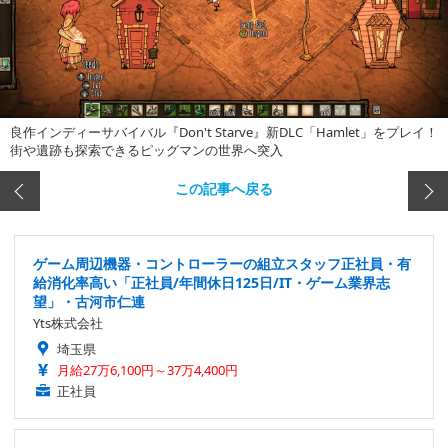
良作インディーサバイバル『Don't Starve』新DLC「Hamlet」をプレイ！
街や遺跡も探索できるピッグマンの世界へ突入
この記事へ戻る
ゲーム周辺機器・コントローラーの組立スタッフ正社員・有
給消化率高い「正社員/年間休日125日/IT・ゲーム業界志
望」・古河市仁連
Yts株式会社
埼玉県
月給27万6,100円～37万4,400円
正社員