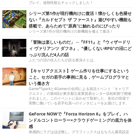
プレイ。放熱性能もチェックしました！
シリーズ第1作が現行機向けに復活！懐かしくも色褪せ
ない『カルドセプト ザ ファースト』遊びやすい機能も
搭載で、あらためて“原典”に触れるのにぴったり
シリーズ第1作が現行機向けの新機能を備えて復活！
「冒険は楽しいものだ」 ─『FF11』と『ウィザードリ
ィ ヴァリアンツ ダフネ』、"優しくないRPG"の沼にど
っぷり沈んだ4人の話
ふたつの沼の住人たちが語る奥深さとは。
【キャリアクエスト】ゲーム作りを仕事にするという
こと。セガの若手の事例に見る，ゲームプログラマと
いう働き方
Game*Sparkと4Gamerの合同による就活イベント「キャリア
クエスト」の第4回が東京都立産業貿易センター浜松町館で開催
されました。このイベントに合わせて取材した、各社の現場で
実際に働いている若手社員へのインタビューをお届けします。
GeForce NOWで『Forza Horizon 6』をプレイ。ハ
ンドルコントローラー×クラウドゲーミングの底力を体
感
体感的にラグはほぼ無し。グラフィックスはもちろん最高設定