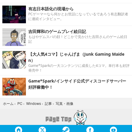
有志日本語化の現場から
PCゲーマーなら何かとお世話になっているであろう有志翻訳者
に連続インタビュー。
吉田輝和のゲームプレイ絵日記
もはやゲムスパの顔！どこかで見かけた吉田さんのゲーム絵日
記
【大人気4コマ】じゃんげま（Junk Gaming Maide
n）
Game*Sparkの一大コンテンツに成長した4コマ。単行本も好評
発売中！
Game*Spark/インサイド公式ディスコードサーバー
好評稼働中！
写真・画像
ホーム
›
PC
›
Windows
›
記事
›