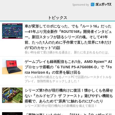
Sponsored by
トピックス
車が変形してロボになった、でも『ルート16』だった
―41年ぶり完全新作『ROUTE16R』開発者インタビュ
ー。新旧スタッフが語るシリーズの魂。そして41年
前、たった1人のために手作業で直した世界に1本だけ
の“幻のカセット”の話
長い時を経て受け継がれる過去と、新たに生まれるものとは。
ゲームプレイも録画配信もこれ1台。AMD Ryzen™ AI
プロセッサ搭載の「G TUNE P5-A7G60BK-D」で『Fo
rza Horizon 6』の世界を駆け回る
ゲーム＆制作の拠点となるノートPCで話題のレースタイトルを
プレイ。放熱性能もチェックしました！
シリーズ第1作が現行機向けに復活！懐かしくも色褪せ
ない『カルドセプト ザ ファースト』遊びやすい機能も
搭載で、あらためて“原典”に触れるのにぴったり
シリーズ第1作が現行機向けの新機能を備えて復活！
「冒険は楽しいものだ」 ─『FF11』と『ウィザードリ