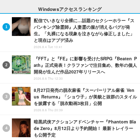
Windowsアクセスランキング
配信でいきなり全裸に…話題のセクシーホラー『ス
パンキング除霊師』人妻霊の服が消えるバグが発
生。「丸裸になる現象を泣きながら修正しました」
と現在はアプデ済み
2026.8.4 Tue 10:41
『FFT』と『FE』に影響を受けたSRPG『Beaten P
ath』正式発表！クラファンで注目集め、数年の個人
開発が生んだ作品2027年リリースへ
2026.8.6 Thu 12:30
8月27日発売の脱衣麻雀『スーパーリアル麻雀 Ven
us Returns』「ショウ子」が美貌と抜群のスタイル
を披露する「脱衣動画3枚目」公開
2026.8.6 Thu 20:39
暗黒武侠アクションアドベンチャー『Phantom Bla
de Zero』8月12日より予約開始！ 最新トレイラー
も公開予定