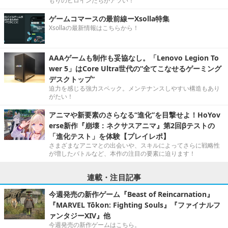
もりのヒロインたちがアツい！
ゲームコマースの最前線ーXsolla特集
Xsollaの最新情報はこちらから！
AAAゲームも制作も妥協なし。「Lenovo Legion To
wer 5」はCore Ultra世代の“全てこなせるゲーミング
デスクトップ”
迫力を感じる強力スペック。メンテナンスしやすい構造もあり
がたい！
アニマや新要素のさらなる“進化”を目撃せよ！HoYov
erse新作『崩壊：ネクサスアニマ』第2回βテストの
「進化テスト」を体験【プレイレポ】
さまざまなアニマとの出会いや、スキルによってさらに戦略性
が増したバトルなど、本作の注目の要素に迫ります！
連載・注目記事
今週発売の新作ゲーム『Beast of Reincarnation』
『MARVEL Tōkon: Fighting Souls』『ファイナルフ
ァンタジーXIV』他
今週発売の新作ゲームはこちら。