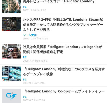
海外レビューハイスコア 『Hellgate: London』
PC
2007.11.10 Sat 2:30
ハクスラRPG+FPS『HELLGATE: London』Steam配
信日決定―かつての話題作がシングルプレイヤーゲー
ムとして再び復活
ゲーム文化
2018.10.25 Thu 10:00
社員は全員解雇『Hellgate: London』のFlagshipが
閉鎖？関係者は報道を否定
PC
2008.7.14 Mon 19:50
『Hellgate: London』特徴的な二つのクラスを紹介す
るゲームプレイ映像
PC
2007.9.1 Sat 18:15
『Hellgate: London』Co-opゲームプレイトレイラー
PC
2007.8.7 Tue 20:00