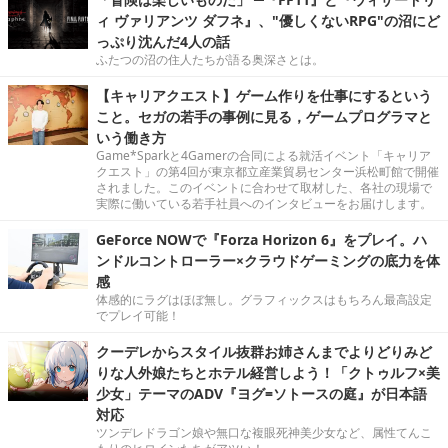
ィ ヴァリアンツ ダフネ』、"優しくないRPG"の沼にど
っぷり沈んだ4人の話
ふたつの沼の住人たちが語る奥深さとは。
【キャリアクエスト】ゲーム作りを仕事にするという
こと。セガの若手の事例に見る，ゲームプログラマと
いう働き方
Game*Sparkと4Gamerの合同による就活イベント「キャリア
クエスト」の第4回が東京都立産業貿易センター浜松町館で開催
されました。このイベントに合わせて取材した、各社の現場で
実際に働いている若手社員へのインタビューをお届けします。
GeForce NOWで『Forza Horizon 6』をプレイ。ハ
ンドルコントローラー×クラウドゲーミングの底力を体
感
体感的にラグはほぼ無し。グラフィックスはもちろん最高設定
でプレイ可能！
クーデレからスタイル抜群お姉さんまでよりどりみど
りな人外娘たちとホテル経営しよう！「クトゥルフ×美
少女」テーマのADV『ヨグ=ソトースの庭』が日本語
対応
ツンデレドラゴン娘や無口な複眼死神美少女など、属性てんこ