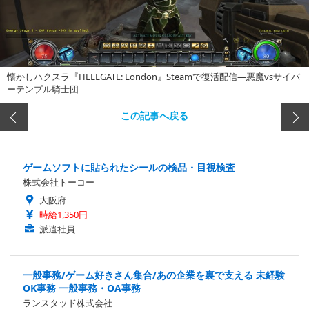
懐かしハクスラ『HELLGATE: London』Steamで復活配信―悪魔vsサイバ
ーテンプル騎士団
この記事へ戻る
ゲームソフトに貼られたシールの検品・目視検査
株式会社トーコー
大阪府
時給1,350円
派遣社員
一般事務/ゲーム好きさん集合/あの企業を裏で支える 未経験
OK事務 一般事務・OA事務
ランスタッド株式会社