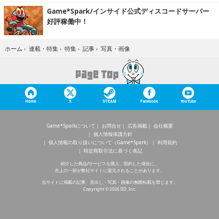
Game*Spark/インサイド公式ディスコードサーバー
好評稼働中！
写真・画像
ホーム
›
連載・特集
›
特集
›
記事
›
Home
X
STEAM
Facebook
YouTube
Game*Sparkについて
お問合せ
広告掲載
会社概要
個人情報保護方針
個人情報の取り扱いについて（Game*Spark）
利用規約
特定商取引法に基づく表記
紹介した商品/サービスを購入、契約した場合に、
売上の一部が弊社サイトに還元されることがあります。
当サイトに掲載の記事・見出し・写真・画像の無断転載を禁じます。
Copyright © 2026 IID, Inc.