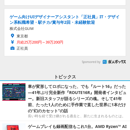
ゲーム向けUIデザイナーアシスタント「正社員」IT・デザイ
ン系転職希望・駅チカ/賞与年2回・未経験歓迎
株式会社GUM
東京都
月給25万200円～39万200円
正社員
Sponsored by
トピックス
車が変形してロボになった、でも『ルート16』だった
―41年ぶり完全新作『ROUTE16R』開発者インタビュ
ー。新旧スタッフが語るシリーズの魂。そして41年
前、たった1人のために手作業で直した世界に1本だけ
の“幻のカセット”の話
長い時を経て受け継がれる過去と、新たに生まれるものとは。
ゲームプレイも録画配信もこれ1台。AMD Ryzen™ AI