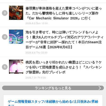
修理費が車体価格を超えた愛車コペンがついに逝っ
た。だから鬱憤晴らしに待ち遠しいシリーズ新作
『Car Mechanic Simulator 2026』に行く
2026.8.2 Sun 12:00
泡を引き寄せて、時には弾いてフレンドをハメよ
う！最大6人のマルチプレイ対応のアワアワパーティ
ーゲーが“非常に好評”―採れたて！本日のSteam注
目ゲーム16選【2026年8月6日】
2026.8.6 Thu 22:00
桃尻を思いっきり叩かれたい幽霊はどこにいる？ケ
ツを叩いて団地妻霊を成仏させよう！『スパンキン
グ除霊師』先行プレイレポ
2026.7.31 Fri 0:00
ランキングをもっと見る
ゲーム情報登録スタッフ/未経験から始める/土日祝休み/昇給
あり