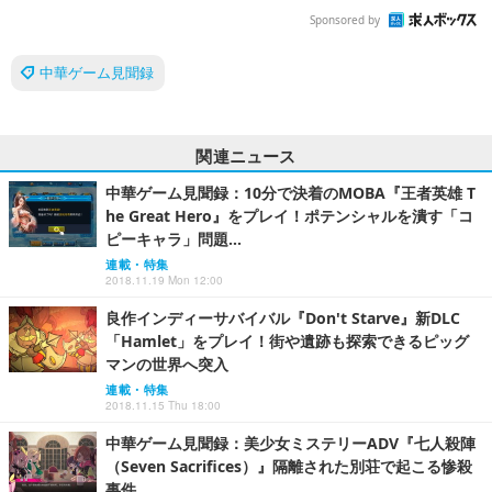
Sponsored by
中華ゲーム見聞録
関連ニュース
中華ゲーム見聞録：10分で決着のMOBA『王者英雄 T
he Great Hero』をプレイ！ポテンシャルを潰す「コ
ピーキャラ」問題…
連載・特集
2018.11.19 Mon 12:00
良作インディーサバイバル『Don't Starve』新DLC
「Hamlet」をプレイ！街や遺跡も探索できるピッグ
マンの世界へ突入
連載・特集
2018.11.15 Thu 18:00
中華ゲーム見聞録：美少女ミステリーADV『七人殺陣
（Seven Sacrifices）』隔離された別荘で起こる惨殺
事件…