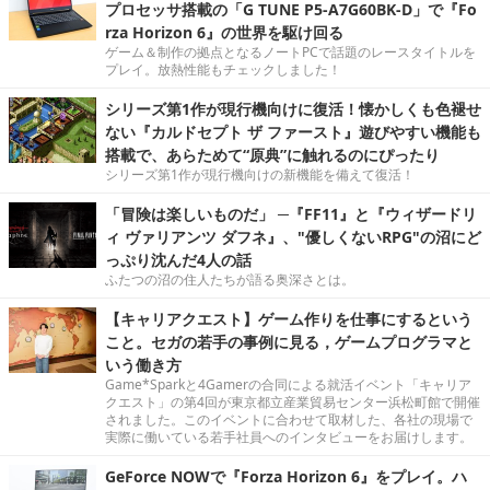
プロセッサ搭載の「G TUNE P5-A7G60BK-D」で『Fo
rza Horizon 6』の世界を駆け回る
ゲーム＆制作の拠点となるノートPCで話題のレースタイトルを
プレイ。放熱性能もチェックしました！
シリーズ第1作が現行機向けに復活！懐かしくも色褪せ
ない『カルドセプト ザ ファースト』遊びやすい機能も
搭載で、あらためて“原典”に触れるのにぴったり
シリーズ第1作が現行機向けの新機能を備えて復活！
「冒険は楽しいものだ」 ─『FF11』と『ウィザードリ
ィ ヴァリアンツ ダフネ』、"優しくないRPG"の沼にど
っぷり沈んだ4人の話
ふたつの沼の住人たちが語る奥深さとは。
【キャリアクエスト】ゲーム作りを仕事にするという
こと。セガの若手の事例に見る，ゲームプログラマと
いう働き方
Game*Sparkと4Gamerの合同による就活イベント「キャリア
クエスト」の第4回が東京都立産業貿易センター浜松町館で開催
されました。このイベントに合わせて取材した、各社の現場で
実際に働いている若手社員へのインタビューをお届けします。
GeForce NOWで『Forza Horizon 6』をプレイ。ハ