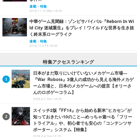
連載・特集
2018.11.12 Mon 18:00
中華ゲーム見聞録：ゾンビサバイバル『Reborn In Wi
ld City 迷城重生』をプレイ！ワイルドな世界を生き抜
く終末系ローグライク
連載・特集
2018.11.9 Fri 18:00
特集アクセスランキング
日本がまだ取りにいけていないメカゲーム市場―
『War Robots』3億人の成功から見える海外メカゲ
ーム市場と、日本のメカゲームへの提言【オリーさ
んのロボゲーコラム】
2026.8.2 Sun 18:45
スイッチ2版『FF14』から始める新米“ヒカセン”が
知っておきたい10のこと―めっちゃ遊べる「フリー
トライアル」や、初心者でも安心の「コンテンツサ
ポーター」システム【特集】
2026.8.4 Tue 22:20