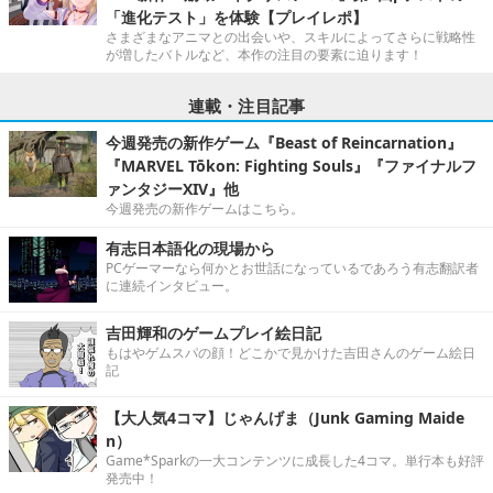
「進化テスト」を体験【プレイレポ】
さまざまなアニマとの出会いや、スキルによってさらに戦略性
が増したバトルなど、本作の注目の要素に迫ります！
連載・注目記事
今週発売の新作ゲーム『Beast of Reincarnation』
『MARVEL Tōkon: Fighting Souls』『ファイナルフ
ァンタジーXIV』他
今週発売の新作ゲームはこちら。
有志日本語化の現場から
PCゲーマーなら何かとお世話になっているであろう有志翻訳者
に連続インタビュー。
吉田輝和のゲームプレイ絵日記
もはやゲムスパの顔！どこかで見かけた吉田さんのゲーム絵日
記
【大人気4コマ】じゃんげま（Junk Gaming Maide
n）
Game*Sparkの一大コンテンツに成長した4コマ。単行本も好評
発売中！