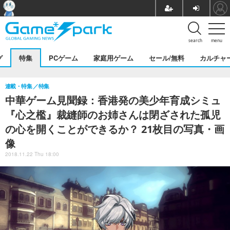
search
menu
グ
特集
PCゲーム
家庭用ゲーム
セール/無料
カルチャ
連載・特集
特集
中華ゲーム見聞録：香港発の美少年育成シミュ
『心之檻』裁縫師のお姉さんは閉ざされた孤児
の心を開くことができるか？ 21枚目の写真・画
像
2018.11.22 Thu 18:00