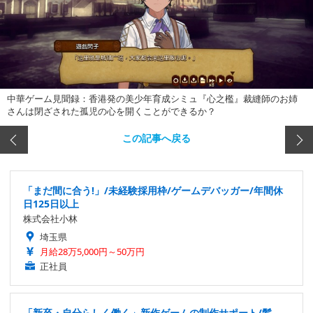
中華ゲーム見聞録：香港発の美少年育成シミュ『心之檻』裁縫師のお姉
さんは閉ざされた孤児の心を開くことができるか？
この記事へ戻る
「まだ間に合う!」/未経験採用枠/ゲームデバッガー/年間休
日125日以上
株式会社小林
埼玉県
月給28万5,000円～50万円
正社員
「新卒・自分らしく働く」新作ゲームの制作サポート/髪