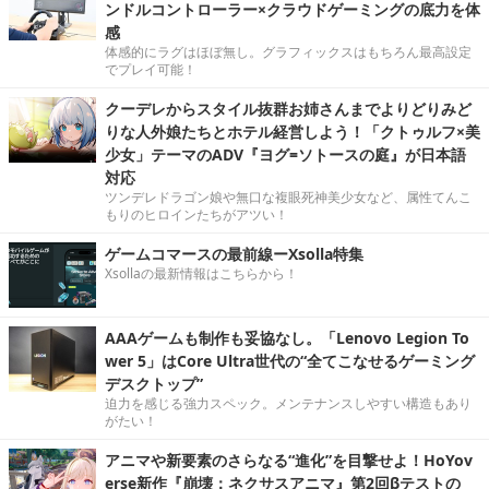
ンドルコントローラー×クラウドゲーミングの底力を体
感
体感的にラグはほぼ無し。グラフィックスはもちろん最高設定
でプレイ可能！
クーデレからスタイル抜群お姉さんまでよりどりみど
りな人外娘たちとホテル経営しよう！「クトゥルフ×美
少女」テーマのADV『ヨグ=ソトースの庭』が日本語
対応
ツンデレドラゴン娘や無口な複眼死神美少女など、属性てんこ
もりのヒロインたちがアツい！
ゲームコマースの最前線ーXsolla特集
Xsollaの最新情報はこちらから！
AAAゲームも制作も妥協なし。「Lenovo Legion To
wer 5」はCore Ultra世代の“全てこなせるゲーミング
デスクトップ”
迫力を感じる強力スペック。メンテナンスしやすい構造もあり
がたい！
アニマや新要素のさらなる“進化”を目撃せよ！HoYov
erse新作『崩壊：ネクサスアニマ』第2回βテストの