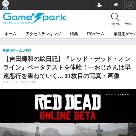
search
menu
ホーム
アクセスランキング
特集
PCゲーム
家庭用ゲー
家庭用ゲーム
PS4
【吉田輝和の絵日記】『レッド・デッド・オン
ライン』ベータテストを体験！―おじさんは早
速悪行を重ねていく… 31枚目の写真・画像
2018.11.28 Wed 19:00