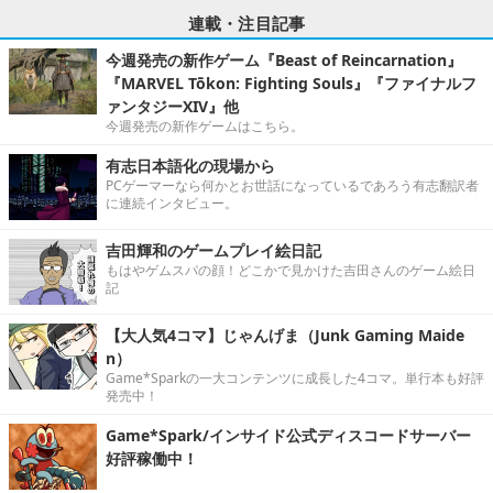
連載・注目記事
今週発売の新作ゲーム『Beast of Reincarnation』
『MARVEL Tōkon: Fighting Souls』『ファイナルフ
ァンタジーXIV』他
今週発売の新作ゲームはこちら。
有志日本語化の現場から
PCゲーマーなら何かとお世話になっているであろう有志翻訳者
に連続インタビュー。
吉田輝和のゲームプレイ絵日記
もはやゲムスパの顔！どこかで見かけた吉田さんのゲーム絵日
記
【大人気4コマ】じゃんげま（Junk Gaming Maide
n）
Game*Sparkの一大コンテンツに成長した4コマ。単行本も好評
発売中！
Game*Spark/インサイド公式ディスコードサーバー
好評稼働中！