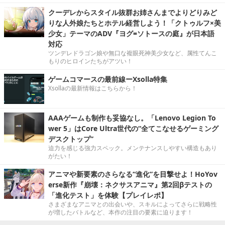
クーデレからスタイル抜群お姉さんまでよりどりみど
りな人外娘たちとホテル経営しよう！「クトゥルフ×美
少女」テーマのADV『ヨグ=ソトースの庭』が日本語
対応
ツンデレドラゴン娘や無口な複眼死神美少女など、属性てんこ
もりのヒロインたちがアツい！
ゲームコマースの最前線ーXsolla特集
Xsollaの最新情報はこちらから！
AAAゲームも制作も妥協なし。「Lenovo Legion To
wer 5」はCore Ultra世代の“全てこなせるゲーミング
デスクトップ”
迫力を感じる強力スペック。メンテナンスしやすい構造もあり
がたい！
アニマや新要素のさらなる“進化”を目撃せよ！HoYov
erse新作『崩壊：ネクサスアニマ』第2回βテストの
「進化テスト」を体験【プレイレポ】
さまざまなアニマとの出会いや、スキルによってさらに戦略性
が増したバトルなど、本作の注目の要素に迫ります！