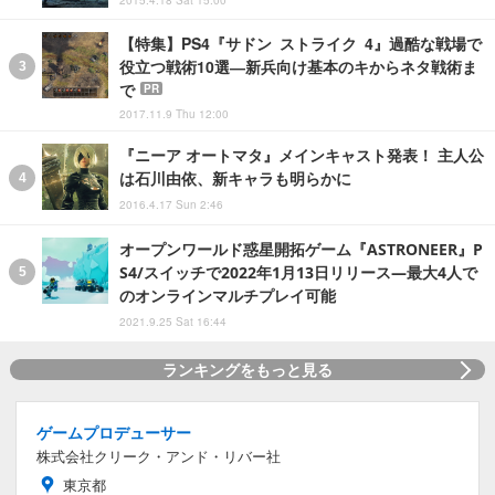
【特集】PS4『サドン ストライク 4』過酷な戦場で
役立つ戦術10選―新兵向け基本のキからネタ戦術ま
で
PR
2017.11.9 Thu 12:00
『ニーア オートマタ』メインキャスト発表！ 主人公
は石川由依、新キャラも明らかに
2016.4.17 Sun 2:46
オープンワールド惑星開拓ゲーム『ASTRONEER』P
S4/スイッチで2022年1月13日リリース―最大4人で
のオンラインマルチプレイ可能
2021.9.25 Sat 16:44
ランキングをもっと見る
ゲームプロデューサー
株式会社クリーク・アンド・リバー社
東京都