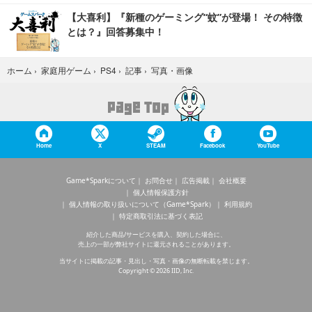
【大喜利】『新種のゲーミング“蚊”が登場！ その特徴
とは？』回答募集中！
写真・画像
ホーム
›
家庭用ゲーム
›
PS4
›
記事
›
Home
X
STEAM
Facebook
YouTube
Game*Sparkについて
お問合せ
広告掲載
会社概要
個人情報保護方針
個人情報の取り扱いについて（Game*Spark）
利用規約
特定商取引法に基づく表記
紹介した商品/サービスを購入、契約した場合に、
売上の一部が弊社サイトに還元されることがあります。
当サイトに掲載の記事・見出し・写真・画像の無断転載を禁じます。
Copyright © 2026 IID, Inc.