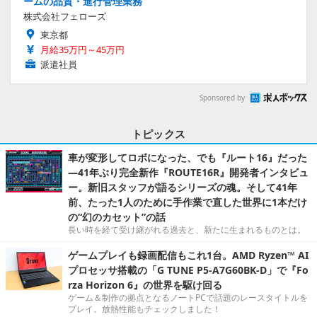
ームの品質・進行管理業務
株式会社フェローズ
東京都
月給35万円～45万円
派遣社員
Sponsored by
トピックス
車が変形してロボになった、でも『ルート16』だった
―41年ぶり完全新作『ROUTE16R』開発者インタビュ
ー。新旧スタッフが語るシリーズの魂。そして41年
前、たった1人のために手作業で直した世界に1本だけ
の“幻のカセット”の話
長い時を経て受け継がれる過去と、新たに生まれるものとは。
ゲームプレイも録画配信もこれ1台。AMD Ryzen™ AI
プロセッサ搭載の「G TUNE P5-A7G60BK-D」で『Fo
rza Horizon 6』の世界を駆け回る
ゲーム＆制作の拠点となるノートPCで話題のレースタイトルを
プレイ。放熱性能もチェックしました！