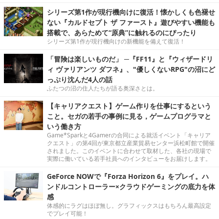
シリーズ第1作が現行機向けに復活！懐かしくも色褪せ
ない『カルドセプト ザ ファースト』遊びやすい機能も
搭載で、あらためて“原典”に触れるのにぴったり
シリーズ第1作が現行機向けの新機能を備えて復活！
「冒険は楽しいものだ」 ─『FF11』と『ウィザードリ
ィ ヴァリアンツ ダフネ』、"優しくないRPG"の沼にど
っぷり沈んだ4人の話
ふたつの沼の住人たちが語る奥深さとは。
【キャリアクエスト】ゲーム作りを仕事にするという
こと。セガの若手の事例に見る，ゲームプログラマと
いう働き方
Game*Sparkと4Gamerの合同による就活イベント「キャリア
クエスト」の第4回が東京都立産業貿易センター浜松町館で開催
されました。このイベントに合わせて取材した、各社の現場で
実際に働いている若手社員へのインタビューをお届けします。
GeForce NOWで『Forza Horizon 6』をプレイ。ハ
ンドルコントローラー×クラウドゲーミングの底力を体
感
体感的にラグはほぼ無し。グラフィックスはもちろん最高設定
でプレイ可能！