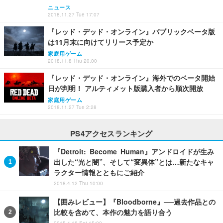
ニュース
2018.11.27 Tue 17:07
『レッド・デッド・オンライン』パブリックベータ版
は11月末に向けてリリース予定か
家庭用ゲーム
2018.11.8 Thu 20:00
『レッド・デッド・オンライン』海外でのベータ開始
日が判明！ アルティメット版購入者から順次開放
家庭用ゲーム
2018.11.27 Tue 2:28
PS4アクセスランキング
『Detroit: Become Human』アンドロイドが生み
出した“光と闇”、そして“変異体”とは…新たなキャ
ラクター情報とともにご紹介
2018.4.12 Thu 10:00
【囲みレビュー】『Bloodborne』──過去作品との
比較を含めて、本作の魅力を語り合う
2015.4.18 Sat 15:00