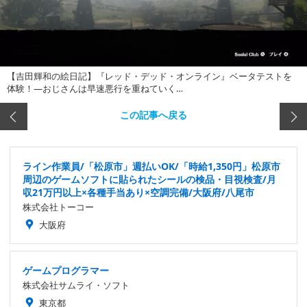
【吉田輝和の絵日記】『レッド・デッド・オンライン』ベータテストを
体験！―おじさんは早速悪行を重ねていく…
この記事へ戻る
ライン作業員/「松原市」週払いOK/「時給1,350円」松原市
周辺のゲームソフトに貼られたシールの検品・目視検査/月
収21万円以上×各種手当あり×空調完備/大阪府/八尾市
株式会社トーコー
大阪府
ゲームプログラマー
株式会社サムライ・ソフト
東京都