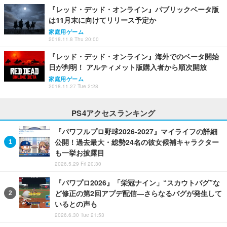
『レッド・デッド・オンライン』パブリックベータ版
は11月末に向けてリリース予定か
家庭用ゲーム
2018.11.8 Thu 20:00
『レッド・デッド・オンライン』海外でのベータ開始
日が判明！ アルティメット版購入者から順次開放
家庭用ゲーム
2018.11.27 Tue 2:28
PS4アクセスランキング
『パワフルプロ野球2026-2027』マイライフの詳細
公開！過去最大・総勢24名の彼女候補キャラクター
も一挙お披露目
2026.5.29 Fri 20:30
『パワプロ2026』「栄冠ナイン」“スカウトバグ”な
ど修正の第2回アプデ配信―さらなるバグが発生して
いるとの声も
2026.6.30 Tue 21:53