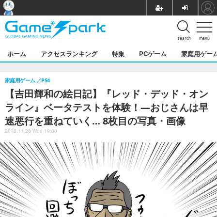
search
menu
ホーム
アクセスランキング
特集
PCゲーム
家庭用ゲー
家庭用ゲーム
PS4
【吉田輝和の絵日記】『レッド・デッド・オン
ライン』ベータテストを体験！―おじさんは早
速悪行を重ねていく… 8枚目の写真・画像
2018.11.28 Wed 19:00