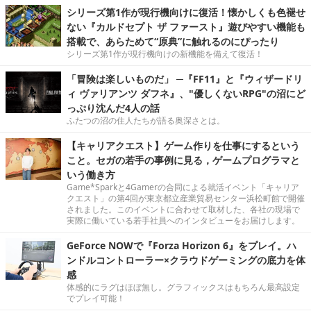
シリーズ第1作が現行機向けに復活！懐かしくも色褪せ
ない『カルドセプト ザ ファースト』遊びやすい機能も
搭載で、あらためて“原典”に触れるのにぴったり
シリーズ第1作が現行機向けの新機能を備えて復活！
「冒険は楽しいものだ」 ─『FF11』と『ウィザードリ
ィ ヴァリアンツ ダフネ』、"優しくないRPG"の沼にど
っぷり沈んだ4人の話
ふたつの沼の住人たちが語る奥深さとは。
【キャリアクエスト】ゲーム作りを仕事にするという
こと。セガの若手の事例に見る，ゲームプログラマと
いう働き方
Game*Sparkと4Gamerの合同による就活イベント「キャリア
クエスト」の第4回が東京都立産業貿易センター浜松町館で開催
されました。このイベントに合わせて取材した、各社の現場で
実際に働いている若手社員へのインタビューをお届けします。
GeForce NOWで『Forza Horizon 6』をプレイ。ハ
ンドルコントローラー×クラウドゲーミングの底力を体
感
体感的にラグはほぼ無し。グラフィックスはもちろん最高設定
でプレイ可能！