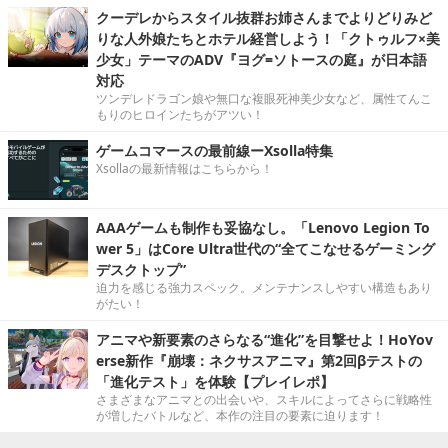
クーデレからスタイル抜群お姉さんまでよりどりみど
りな人外娘たちとホテル経営しよう！「クトゥルフ×美
少女」テーマのADV『ヨグ=ソトースの庭』が日本語
対応
ツンデレドラゴン娘や無口な複眼死神美少女など、属性てんこ
もりのヒロインたちがアツい！
ゲームコマースの最前線ーXsolla特集
Xsollaの最新情報はこちらから！
AAAゲームも制作も妥協なし。「Lenovo Legion To
wer 5」はCore Ultra世代の“全てこなせるゲーミング
デスクトップ”
迫力を感じる強力スペック。メンテナンスしやすい構造もあり
がたい！
アニマや新要素のさらなる“進化”を目撃せよ！HoYov
erse新作『崩壊：ネクサスアニマ』第2回βテストの
「進化テスト」を体験【プレイレポ】
さまざまなアニマとの出会いや、スキルによってさらに戦略性
が増したバトルなど、本作の注目の要素に迫ります！