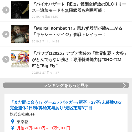
『バイオハザード RE:2』報酬全解放のDLCリリー
ス―追加モードも無限武器も利用可能！
2019.4.6 Sat 13:57
『Mortal Kombat 11』思わず股間が縮み上がる
「キャシー・ケイジ」参戦トレイラー！
2019.3.7 Thu 14:38
『パワプロ2025』アプデ実装の「世界制覇・大谷」
がとんでもない強さ！専用特殊能力は“SHO-TIM
E”と“Big Fly”
2025.3.27 Thu 1:17
ランキングをもっと見る
「まだ間に合う!」ゲームデバッガー/新卒・27卒/未経験OK/
完全週休2日制/昇給賞与あり/港区芝浦3丁目
株式会社alBee
東京都
月給21万8,400円～31万5,300円