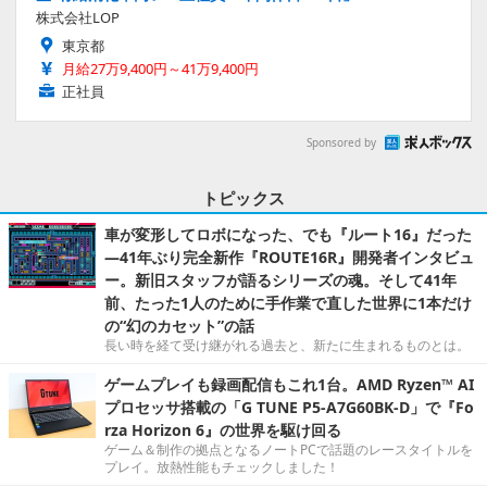
株式会社LOP
東京都
月給27万9,400円～41万9,400円
正社員
Sponsored by
トピックス
車が変形してロボになった、でも『ルート16』だった
―41年ぶり完全新作『ROUTE16R』開発者インタビュ
ー。新旧スタッフが語るシリーズの魂。そして41年
前、たった1人のために手作業で直した世界に1本だけ
の“幻のカセット”の話
長い時を経て受け継がれる過去と、新たに生まれるものとは。
ゲームプレイも録画配信もこれ1台。AMD Ryzen™ AI
プロセッサ搭載の「G TUNE P5-A7G60BK-D」で『Fo
rza Horizon 6』の世界を駆け回る
ゲーム＆制作の拠点となるノートPCで話題のレースタイトルを
プレイ。放熱性能もチェックしました！