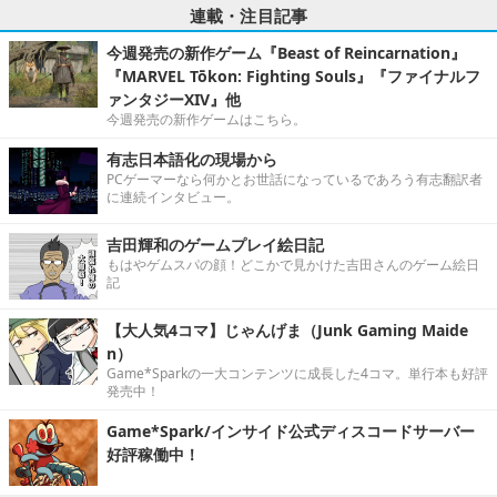
連載・注目記事
今週発売の新作ゲーム『Beast of Reincarnation』
『MARVEL Tōkon: Fighting Souls』『ファイナルフ
ァンタジーXIV』他
今週発売の新作ゲームはこちら。
有志日本語化の現場から
PCゲーマーなら何かとお世話になっているであろう有志翻訳者
に連続インタビュー。
吉田輝和のゲームプレイ絵日記
もはやゲムスパの顔！どこかで見かけた吉田さんのゲーム絵日
記
【大人気4コマ】じゃんげま（Junk Gaming Maide
n）
Game*Sparkの一大コンテンツに成長した4コマ。単行本も好評
発売中！
Game*Spark/インサイド公式ディスコードサーバー
好評稼働中！