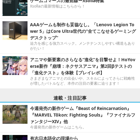
ゲームコマースの最前線ーXsolla特集
Xsollaの最新情報はこちらから！
AAAゲームも制作も妥協なし。「Lenovo Legion To
wer 5」はCore Ultra世代の“全てこなせるゲーミング
デスクトップ”
迫力を感じる強力スペック。メンテナンスしやすい構造もあり
がたい！
アニマや新要素のさらなる“進化”を目撃せよ！HoYov
erse新作『崩壊：ネクサスアニマ』第2回βテストの
「進化テスト」を体験【プレイレポ】
さまざまなアニマとの出会いや、スキルによってさらに戦略性
が増したバトルなど、本作の注目の要素に迫ります！
連載・注目記事
今週発売の新作ゲーム『Beast of Reincarnation』
『MARVEL Tōkon: Fighting Souls』『ファイナルフ
ァンタジーXIV』他
今週発売の新作ゲームはこちら。
有志日本語化の現場から