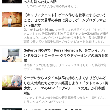
っぷり沈んだ4人の話
ふたつの沼の住人たちが語る奥深さとは。
【キャリアクエスト】ゲーム作りを仕事にするという
こと。セガの若手の事例に見る，ゲームプログラマと
いう働き方
Game*Sparkと4Gamerの合同による就活イベント「キャリア
クエスト」の第4回が東京都立産業貿易センター浜松町館で開催
されました。このイベントに合わせて取材した、各社の現場で
実際に働いている若手社員へのインタビューをお届けします。
GeForce NOWで『Forza Horizon 6』をプレイ。ハ
ンドルコントローラー×クラウドゲーミングの底力を体
感
体感的にラグはほぼ無し。グラフィックスはもちろん最高設定
でプレイ可能！
クーデレからスタイル抜群お姉さんまでよりどりみど
りな人外娘たちとホテル経営しよう！「クトゥルフ×美
少女」テーマのADV『ヨグ=ソトースの庭』が日本語
対応
ツンデレドラゴン娘や無口な複眼死神美少女など、属性てんこ
もりのヒロインたちがアツい！