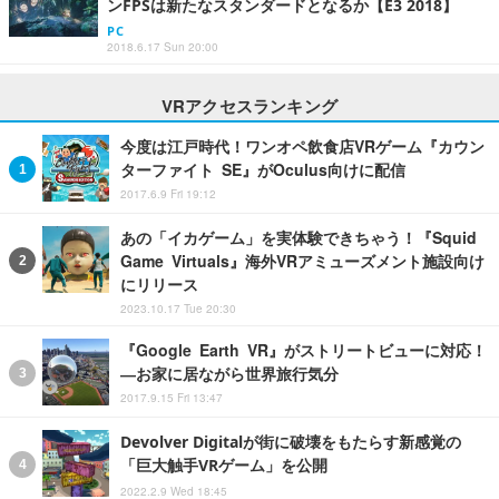
ンFPSは新たなスタンダードとなるか【E3 2018】
PC
2018.6.17 Sun 20:00
VRアクセスランキング
今度は江戸時代！ワンオペ飲食店VRゲーム『カウン
ターファイト SE』がOculus向けに配信
2017.6.9 Fri 19:12
あの「イカゲーム」を実体験できちゃう！『Squid
Game Virtuals』海外VRアミューズメント施設向け
にリリース
2023.10.17 Tue 20:30
『Google Earth VR』がストリートビューに対応！
―お家に居ながら世界旅行気分
2017.9.15 Fri 13:47
Devolver Digitalが街に破壊をもたらす新感覚の
「巨大触手VRゲーム」を公開
2022.2.9 Wed 18:45