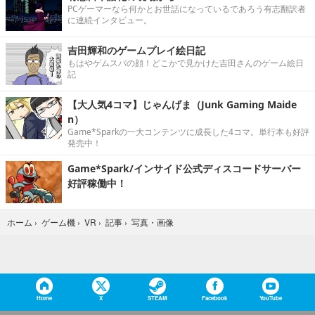
PCゲーマーなら何かとお世話になっているであろう有志翻訳者
に連続インタビュー。
吉田輝和のゲームプレイ絵日記
もはやゲムスパの顔！どこかで見かけた吉田さんのゲーム絵日
記
【大人気4コマ】じゃんげま（Junk Gaming Maide
n）
Game*Sparkの一大コンテンツに成長した4コマ。単行本も好評
発売中！
Game*Spark/インサイド公式ディスコードサーバー
好評稼働中！
写真・画像
ホーム
›
ゲーム機
›
VR
›
記事
›
Home
X
STEAM
Facebook
YouTube