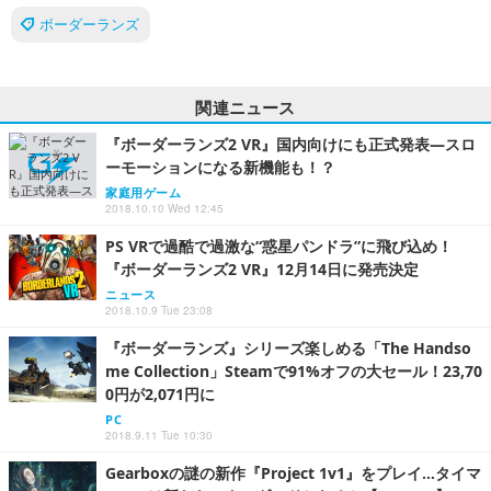
ボーダーランズ
関連ニュース
『ボーダーランズ2 VR』国内向けにも正式発表―スロ
ーモーションになる新機能も！？
家庭用ゲーム
2018.10.10 Wed 12:45
PS VRで過酷で過激な“惑星パンドラ”に飛び込め！
『ボーダーランズ2 VR』12月14日に発売決定
ニュース
2018.10.9 Tue 23:08
『ボーダーランズ』シリーズ楽しめる「The Handso
me Collection」Steamで91%オフの大セール！23,70
0円が2,071円に
PC
2018.9.11 Tue 10:30
Gearboxの謎の新作『Project 1v1』をプレイ…タイマ