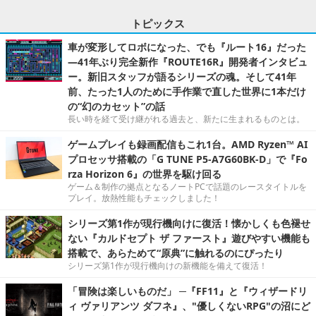
トピックス
車が変形してロボになった、でも『ルート16』だった
―41年ぶり完全新作『ROUTE16R』開発者インタビュ
ー。新旧スタッフが語るシリーズの魂。そして41年
前、たった1人のために手作業で直した世界に1本だけ
の“幻のカセット”の話
長い時を経て受け継がれる過去と、新たに生まれるものとは。
ゲームプレイも録画配信もこれ1台。AMD Ryzen™ AI
プロセッサ搭載の「G TUNE P5-A7G60BK-D」で『Fo
rza Horizon 6』の世界を駆け回る
ゲーム＆制作の拠点となるノートPCで話題のレースタイトルを
プレイ。放熱性能もチェックしました！
シリーズ第1作が現行機向けに復活！懐かしくも色褪せ
ない『カルドセプト ザ ファースト』遊びやすい機能も
搭載で、あらためて“原典”に触れるのにぴったり
シリーズ第1作が現行機向けの新機能を備えて復活！
「冒険は楽しいものだ」 ─『FF11』と『ウィザードリ
ィ ヴァリアンツ ダフネ』、"優しくないRPG"の沼にど