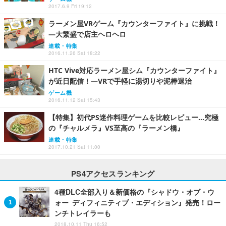
2017.6.9 Fri 19:12
ラーメン屋VRゲーム『カウンターファイト』に挑戦！
―大繁盛で店主ヘロヘロ
連載・特集
2016.11.26 Sat 18:22
HTC Vive対応ラーメン屋シム『カウンターファイト』
が近日配信！―VRで手軽に湯切りや泥棒退治
ゲーム機
2016.11.12 Sat 15:43
【特集】初代PS迷作料理ゲームを比較レビュー…究極
の『チャルメラ』VS至高の『ラーメン橋』
連載・特集
2017.10.21 Sat 11:00
PS4アクセスランキング
4種DLC全部入り＆新価格の『シャドウ・オブ・ウ
ォー ディフィニティブ・エディション』発売！ロー
ンチトレイラーも
2018.10.11 Thu 16:52