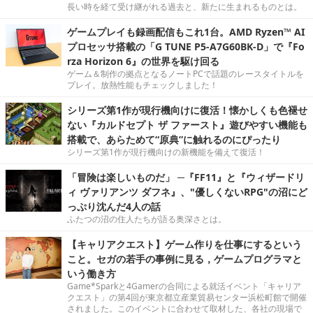
長い時を経て受け継がれる過去と、新たに生まれるものとは。
ゲームプレイも録画配信もこれ1台。AMD Ryzen™ AI
プロセッサ搭載の「G TUNE P5-A7G60BK-D」で『Fo
rza Horizon 6』の世界を駆け回る
ゲーム＆制作の拠点となるノートPCで話題のレースタイトルを
プレイ。放熱性能もチェックしました！
シリーズ第1作が現行機向けに復活！懐かしくも色褪せ
ない『カルドセプト ザ ファースト』遊びやすい機能も
搭載で、あらためて“原典”に触れるのにぴったり
シリーズ第1作が現行機向けの新機能を備えて復活！
「冒険は楽しいものだ」 ─『FF11』と『ウィザードリ
ィ ヴァリアンツ ダフネ』、"優しくないRPG"の沼にど
っぷり沈んだ4人の話
ふたつの沼の住人たちが語る奥深さとは。
【キャリアクエスト】ゲーム作りを仕事にするという
こと。セガの若手の事例に見る，ゲームプログラマと
いう働き方
Game*Sparkと4Gamerの合同による就活イベント「キャリア
クエスト」の第4回が東京都立産業貿易センター浜松町館で開催
されました。このイベントに合わせて取材した、各社の現場で