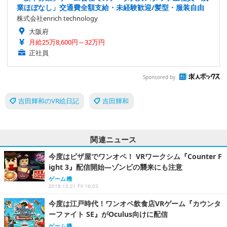
業ほぼなし」交通費全額支給・未経験歓迎/髪型・服装自由
株式会社enrich technology
大阪府
月給25万8,600円～32万円
正社員
Sponsored by
吉田輝和のVR絵日記
吉田輝和
関連ニュース
今度はピザ屋でワンオペ！ VRワークシム『Counter F
ight 3』配信開始―ゾンビの襲来にも注意
ゲーム機
2018.12.21 Fri 16:03
今度は江戸時代！ワンオペ飲食店VRゲーム『カウンタ
ーファイト SE』がOculus向けに配信
ゲーム機