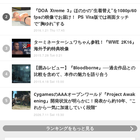
『DOA Xtreme 3』ほのかの“生着替え”を1080p/60
fpsの映像でお届け！ PS Vita版では画面タッチ
で“胸ゆれ”する
2016.1.21 Thu 17:45
ターミネーターシュワちゃん参戦！『WWE 2K16』
海外予約特典映像
2015.7.28 Tue 0:21
【囲みレビュー】『Bloodborne』──過去作品との
比較を含めて、本作の魅力を語り合う
2015.4.18 Sat 15:00
CygamesのAAAオープンワールド『Project Awak
ening』開発状況が明らかに！発表から約10年、“こ
れから一気に加速していく段階”
2026.7.11 Sat 15:30
ランキングをもっと見る