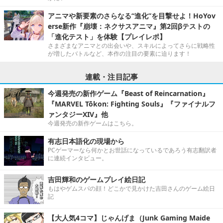
アニマや新要素のさらなる“進化”を目撃せよ！HoYov
erse新作『崩壊：ネクサスアニマ』第2回βテストの
「進化テスト」を体験【プレイレポ】
さまざまなアニマとの出会いや、スキルによってさらに戦略性
が増したバトルなど、本作の注目の要素に迫ります！
連載・注目記事
今週発売の新作ゲーム『Beast of Reincarnation』
『MARVEL Tōkon: Fighting Souls』『ファイナルフ
ァンタジーXIV』他
今週発売の新作ゲームはこちら。
有志日本語化の現場から
PCゲーマーなら何かとお世話になっているであろう有志翻訳者
に連続インタビュー。
吉田輝和のゲームプレイ絵日記
もはやゲムスパの顔！どこかで見かけた吉田さんのゲーム絵日
記
【大人気4コマ】じゃんげま（Junk Gaming Maide