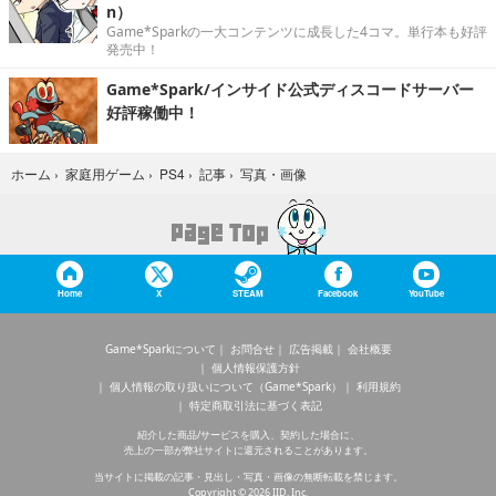
n）
Game*Sparkの一大コンテンツに成長した4コマ。単行本も好評
発売中！
Game*Spark/インサイド公式ディスコードサーバー
好評稼働中！
写真・画像
ホーム
›
家庭用ゲーム
›
PS4
›
記事
›
Home
X
STEAM
Facebook
YouTube
Game*Sparkについて
お問合せ
広告掲載
会社概要
個人情報保護方針
個人情報の取り扱いについて（Game*Spark）
利用規約
特定商取引法に基づく表記
紹介した商品/サービスを購入、契約した場合に、
売上の一部が弊社サイトに還元されることがあります。
当サイトに掲載の記事・見出し・写真・画像の無断転載を禁じます。
Copyright © 2026 IID, Inc.