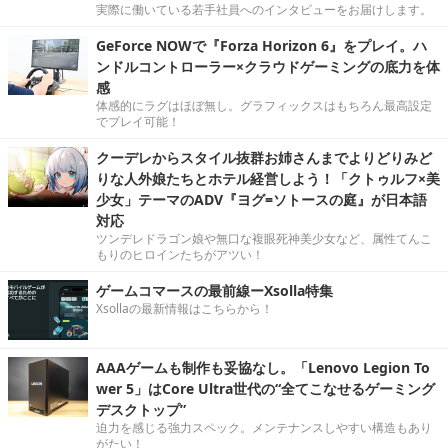
実際に働いている若手社員へのインタビューをお届けします。
GeForce NOWで『Forza Horizon 6』をプレイ。ハ
ンドルコントローラー×クラウドゲーミングの底力を体
感
体感的にラグはほぼ無し。グラフィックスはもちろん最高設定
でプレイ可能！
クーデレからスタイル抜群お姉さんまでよりどりみど
りな人外娘たちとホテル経営しよう！「クトゥルフ×美
少女」テーマのADV『ヨグ=ソトースの庭』が日本語
対応
ツンデレドラゴン娘や無口な複眼死神美少女など、属性てんこ
もりのヒロインたちがアツい！
ゲームコマースの最前線ーXsolla特集
Xsollaの最新情報はこちらから！
AAAゲームも制作も妥協なし。「Lenovo Legion To
wer 5」はCore Ultra世代の“全てこなせるゲーミング
デスクトップ”
迫力を感じる強力スペック。メンテナンスしやすい構造もあり
がたい！