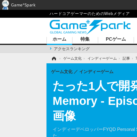
Game*Spark
ハードコアゲーマーのためのWebメディア
ホーム
特集
PCゲーム
アクセスランキング
ホーム
›
ゲーム文化
›
インディーゲーム
›
記事
›
ゲーム文化
インディーゲーム
たった1人で開発
Memory - 
画像
インディーデベロッパーFYQD Personal 
た。