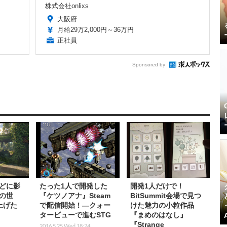
株式会社onlixs
大阪府
月給29万2,000円～36万円
正社員
Sponsored by
どに影
たった1人で開発した
開発1人だけで！
の世
『ケツノアナ』Steam
BitSummit会場で見つ
上げた
で配信開始！―クォー
けた魅力の小粒作品
タービューで進むSTG
『まめのはなし』
『Strange
2016.5.25 Wed 18:24