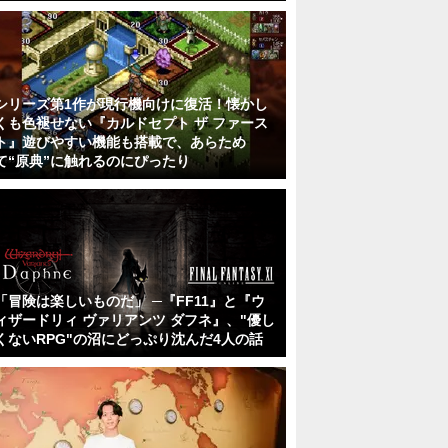
シリーズ第1作が現行機向けに復活！懐かし
くも色褪せない『カルドセプト ザ ファース
ト』遊びやすい機能も搭載で、あらため
て“原典”に触れるのにぴったり
「冒険は楽しいものだ」 ─『FF11』と『ウ
ィザードリィ ヴァリアンツ ダフネ』、"優し
くないRPG"の沼にどっぷり沈んだ4人の話