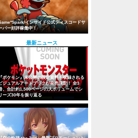
Game*Spark/インサイド公式ディスコードサ
ーバー好評稼働中！
最新ニュース
『ポケモン』未公開の設定資料も収録される
ビジュアルアートブックが発売決定！ 全3
冊、合計約1,500ページの大ボリュームでシ
リーズ30年を振り返る