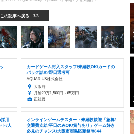
S『Bright Memory - Episode 1』早期アクセス開始！
この記事へ戻る
3/8
ッ
カードゲーム封入スタッフ/未経験OK/カードの
パック詰め/即日選考可
AQUARIUS株式会社
大阪府
月給29万1,500円～65万円
正社員
の採用
オンラインゲームテスター・未経験歓迎「急募/
ント/人
交通費支給/平日のみOK/賞与あり」ゲーム好き
必見のチャンス/大阪市都島区勤務/8844