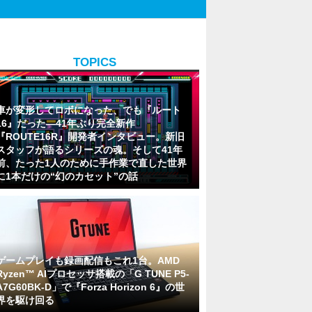
TOPICS
車が変形してロボになった、でも『ルート
16』だった―41年ぶり完全新作
『ROUTE16R』開発者インタビュー。新旧
スタッフが語るシリーズの魂。そして41年
前、たった1人のために手作業で直した世界
に1本だけの“幻のカセット”の話
ゲームプレイも録画配信もこれ1台。AMD
Ryzen™ AIプロセッサ搭載の「G TUNE P5-
A7G60BK-D」で『Forza Horizon 6』の世
界を駆け回る