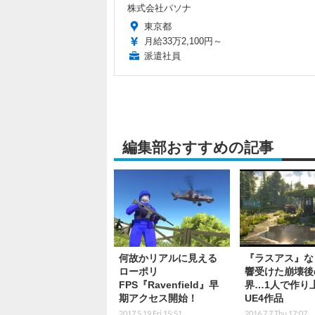
株式会社パソナ
東京都
月給33万2,100円～
派遣社員
編集部おすすめの記事
何故かリアルに見える
『ラスアス』な
ローポリ
響受けた崩壊後
FPS『Ravenfield』早
界…1人で作り
期アクセス開始！
UE4作品
2017.5.19 Fri 15:51
2016.7.7 Thu 17:07