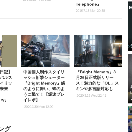
Telephone』
2015.7.13 Mon 20:58
日記】
中国個人制作スタイリ
『Bright Memory』3
パルス
ッシュ斬撃シューター
月26日正式版リリー
イリッ
『Bright Memory』蝶
ス！魅力的な「OL」ス
未来
のように舞い、蜂のよ
キンや多言語対応も
ー
うに撃て！【爆速プレ
2020.3.25 Wed 22:41
ory』
イレポ】
2020.3.30 Mon 12:00
ング