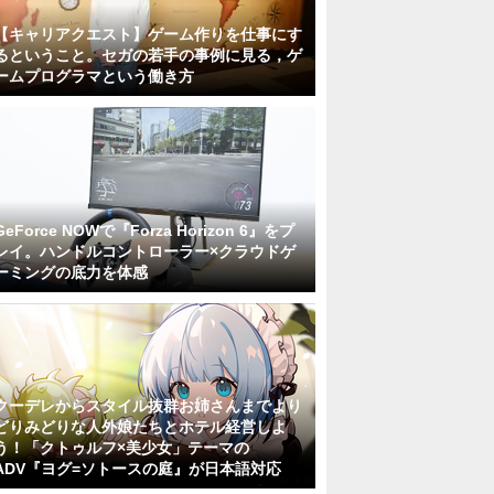
【キャリアクエスト】ゲーム作りを仕事にす
るということ。セガの若手の事例に見る，ゲ
ームプログラマという働き方
GeForce NOWで『Forza Horizon 6』をプ
レイ。ハンドルコントローラー×クラウドゲ
ーミングの底力を体感
クーデレからスタイル抜群お姉さんまでより
どりみどりな人外娘たちとホテル経営しよ
う！「クトゥルフ×美少女」テーマの
ADV『ヨグ=ソトースの庭』が日本語対応