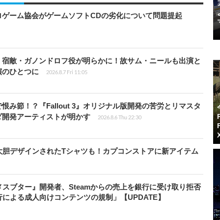
ロゲーム協会がゲームソフトCDの劣化について問題提起
」宿敵・ガノンドロフ役が明らかに！故サム・ニールも出演と
演のひとつに
2026.8.7 Fri 11:05
み節！？『Fallout 3』オリジナル版開発の苦労とリマスタ
ダ開発アーティストが明かす
2026.8.6 Thu 22:30
大胆デザインされたTシャツも！カプコンストアに新アイテム
スブター』開発者、Steamからの売上を銀行に受け取り拒否
による成人向けコンテンツの規制」【UPDATE】