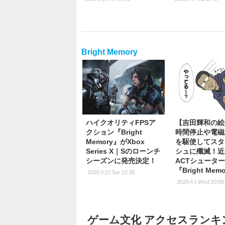
Bright Memory
ハイクオリティFPSア
【吉田輝和の絵
クション『Bright
時間停止や電磁
Memory』がXbox
を駆使してスタ
Series X｜Sのローンチ
シュに殲滅！近
シーズンに発売決定！
ACTシュータ
『Bright Mem
2020.9.22 Tue 12:30
2020.4.1 Wed 20:00
ゲーム文化 アクセスランキ