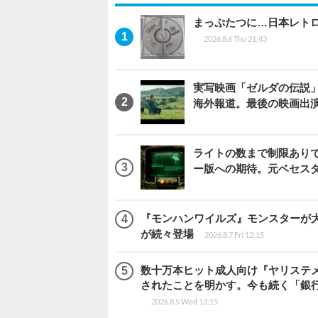
まっぷたつに…日本レト
2026.8.6 Thu 21:43
実写映画「ゼルダの伝説
海外報道。最後の映画出
ライトの数まで制限ありで恨
ー版への期待。元ベセス
『モンハンワイルズ』モンスターが
が続々登場
2026.8.7 Fri 12:15
数十万本ヒット成人向け『ヤリステメ
されたことを明かす。今も続く「銀行
2026.8.5 Wed 13:15