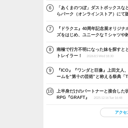
「あくまのつぼ」ダストボックスなど
らパーク（オンラインストア）にて
『ドラクエ』40周年記念展オリジナ
ズをはじめ、ユニークなＴシャツや
南極で行方不明になった妹を探すととも
トレイラー！
2026.8.5 Wed 18:30
『ICO』『ワンダと巨像』上田文人
ームを“第十の芸術”と称える祭典「The 
上半身だけのパートナーと接合した
RPG『GRAFT』
2025.12.16 Tue 16:48
アクセ