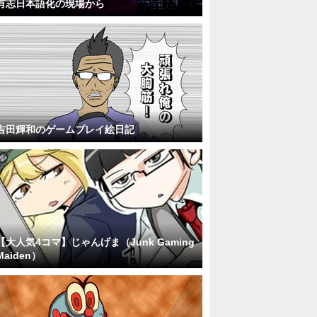
有志日本語化の現場から
吉田輝和のゲームプレイ絵日記
【大人気4コマ】じゃんげま（Junk Gaming
Maiden）