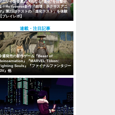
アニマや新要素のさらなる“進化”を目撃せ
よ！HoYoverse新作『崩壊：ネクサスアニ
マ』第2回βテストの「進化テスト」を体験
【プレイレポ】
連載・注目記事
今週発売の新作ゲーム『Beast of
Reincarnation』『MARVEL Tōkon:
Fighting Souls』『ファイナルファンタジー
XIV』他