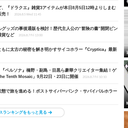
、『ドラクエ』雑貨3アイテムが本日8月5日12時よりしまむ
販売！
2026.8.5 Wed 11:45
ルグッズの事後通販を検討！歴代主人公の“冒険の書”開閉ピン
雑貨など
2026.8.7 Fri 13:00
に太古の秘密を解き明かすサイコホラー『Cryptica』最新
、『ペルソナ』橋野・副島・目黒ら豪華クリエイター集結！ゲ
Tenth Mosaic」9月22日・23日に開催
2026.8.7 Fri 10:10
状態で旅を進める！ポストサイバーパンク・サバイバルホラー
スランキングをもっと見る