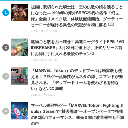
祖国に裏切られた騎士は、王の仇敵の娘を護ること
になった―1998年の海外SRPG不朽の名作『幻世
録』全面リメイク版、体験版配信開始。ダーティー
ヒーローが駆ける異色の戦記が令和に蘇る
PR
2026.8.8 Sat 18:00
建物ごと敵をぶっ壊せ！高速ローグライトFPS『VO
ID/BREAKER』8月22日に値上げ。正式リリース前
にお得に手に入れる最後のチャンス
2026.8.8 Sat 22:15
『MARVEL Tōkon』のデッドプールは瞬獄殺も使
える！？格ゲー乱舞技が元ネタの隠しコマンドが発
見される。「デップードリームを使わざるを得な
い」などパロ満載
2026.8.7 Fri 13:30
マーベル新作格ゲー『MARVEL Tōkon: Fighting S
ouls』Steamで“賛否両論”―オープンベータで指摘
のPC版パフォーマンス、発売直前に改善報告も不満
の声