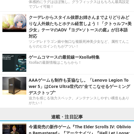
体感的にラグはほぼ無し。グラフィックスはもちろん最高設定
でプレイ可能！
クーデレからスタイル抜群お姉さんまでよりどりみど
りな人外娘たちとホテル経営しよう！「クトゥルフ×美
少女」テーマのADV『ヨグ=ソトースの庭』が日本語
対応
ツンデレドラゴン娘や無口な複眼死神美少女など、属性てんこ
もりのヒロインたちがアツい！
ゲームコマースの最前線ーXsolla特集
Xsollaの最新情報はこちらから！
AAAゲームも制作も妥協なし。「Lenovo Legion To
wer 5」はCore Ultra世代の“全てこなせるゲーミング
デスクトップ”
迫力を感じる強力スペック。メンテナンスしやすい構造もあり
がたい！
連載・注目記事
今週発売の新作ゲーム『The Elder Scrolls IV: Oblivio
n Remastered』『アークナイツ』『Hell Let Loose: