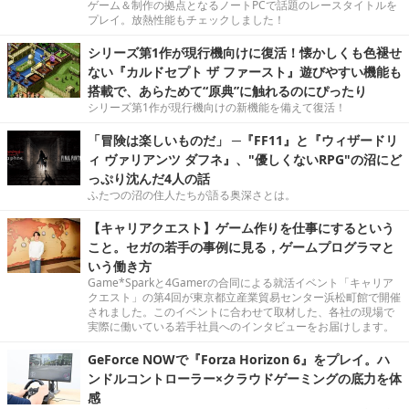
ゲーム＆制作の拠点となるノートPCで話題のレースタイトルを
プレイ。放熱性能もチェックしました！
シリーズ第1作が現行機向けに復活！懐かしくも色褪せ
ない『カルドセプト ザ ファースト』遊びやすい機能も
搭載で、あらためて“原典”に触れるのにぴったり
シリーズ第1作が現行機向けの新機能を備えて復活！
「冒険は楽しいものだ」 ─『FF11』と『ウィザードリ
ィ ヴァリアンツ ダフネ』、"優しくないRPG"の沼にど
っぷり沈んだ4人の話
ふたつの沼の住人たちが語る奥深さとは。
【キャリアクエスト】ゲーム作りを仕事にするという
こと。セガの若手の事例に見る，ゲームプログラマと
いう働き方
Game*Sparkと4Gamerの合同による就活イベント「キャリア
クエスト」の第4回が東京都立産業貿易センター浜松町館で開催
されました。このイベントに合わせて取材した、各社の現場で
実際に働いている若手社員へのインタビューをお届けします。
GeForce NOWで『Forza Horizon 6』をプレイ。ハ
ンドルコントローラー×クラウドゲーミングの底力を体
感