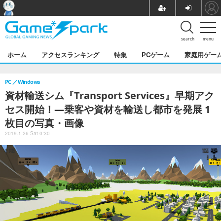
search
menu
ホーム
アクセスランキング
特集
PCゲーム
家庭用ゲー
PC
Windows
資材輸送シム『Transport Services』早期アク
セス開始！―乗客や資材を輸送し都市を発展 1
枚目の写真・画像
2019.1.26 Sat 0:30