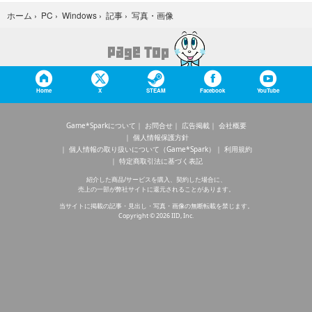
写真・画像
ホーム
›
PC
›
Windows
›
記事
›
Home
X
STEAM
Facebook
YouTube
Game*Sparkについて
お問合せ
広告掲載
会社概要
個人情報保護方針
個人情報の取り扱いについて（Game*Spark）
利用規約
特定商取引法に基づく表記
紹介した商品/サービスを購入、契約した場合に、
売上の一部が弊社サイトに還元されることがあります。
当サイトに掲載の記事・見出し・写真・画像の無断転載を禁じます。
Copyright © 2026 IID, Inc.