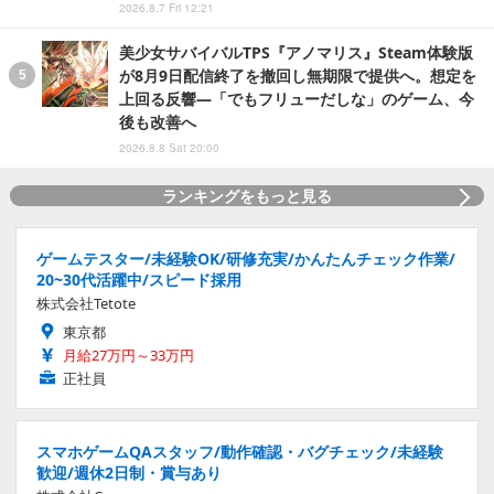
2026.8.7 Fri 12:21
美少女サバイバルTPS『アノマリス』Steam体験版
が8月9日配信終了を撤回し無期限で提供へ。想定を
上回る反響―「でもフリューだしな」のゲーム、今
後も改善へ
2026.8.8 Sat 20:00
ランキングをもっと見る
ゲームテスター/未経験OK/研修充実/かんたんチェック作業/
20~30代活躍中/スピード採用
株式会社Tetote
東京都
月給27万円～33万円
正社員
スマホゲームQAスタッフ/動作確認・バグチェック/未経験
歓迎/週休2日制・賞与あり