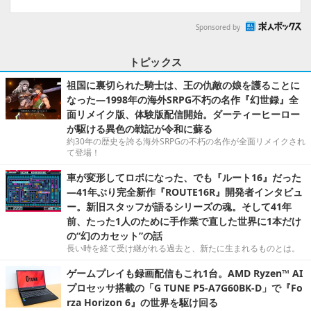
Sponsored by
トピックス
祖国に裏切られた騎士は、王の仇敵の娘を護ることに
なった―1998年の海外SRPG不朽の名作『幻世録』全
面リメイク版、体験版配信開始。ダーティーヒーロー
が駆ける異色の戦記が令和に蘇る
約30年の歴史を誇る海外SRPGの不朽の名作が全面リメイクされ
て登場！
車が変形してロボになった、でも『ルート16』だった
―41年ぶり完全新作『ROUTE16R』開発者インタビュ
ー。新旧スタッフが語るシリーズの魂。そして41年
前、たった1人のために手作業で直した世界に1本だけ
の“幻のカセット”の話
長い時を経て受け継がれる過去と、新たに生まれるものとは。
ゲームプレイも録画配信もこれ1台。AMD Ryzen™ AI
プロセッサ搭載の「G TUNE P5-A7G60BK-D」で『Fo
rza Horizon 6』の世界を駆け回る