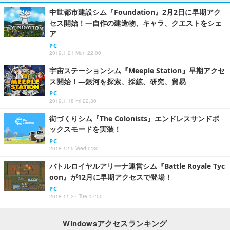
中世都市建設シム『Foundation』2月2日に早期アク
セス開始！―自作の建造物、キャラ、クエストをシェ
ア
PC
2019.1.21 Mon 22:00
宇宙ステーションシム『Meeple Station』早期アクセ
ス開始！―銀河を探索、採鉱、研究、貿易
PC
2019.1.18 Fri 22:30
街づくりシム『The Colonists』エンドレスサンドボ
ックスモードを実装！
PC
2018.12.5 Wed 0:30
バトルロイヤルアリーナ運営シム『Battle Royale Tyc
oon』が12月に早期アクセスで登場！
PC
2018.11.27 Tue 17:00
Windowsアクセスランキング