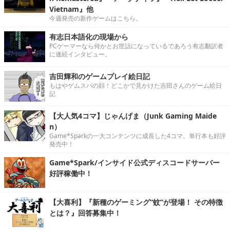
Vietnam』他
今週発売の新作ゲームはこちら。
有志日本語化の現場から
PCゲーマーなら何かとお世話になっているであろう有志翻訳者
に連続インタビュー。
吉田輝和のゲームプレイ絵日記
もはやゲムスパの顔！どこかで見かけた吉田さんのゲーム絵日
記
【大人気4コマ】じゃんげま（Junk Gaming Maide
n）
Game*Sparkの一大コンテンツに成長した4コマ。単行本も好評
発売中！
Game*Spark/インサイド公式ディスコードサーバー
好評稼働中！
【大喜利】『新種のゲーミング“蚊”が登場！ その特徴
とは？』回答募集中！