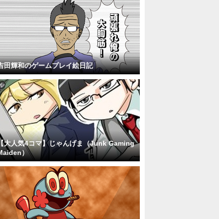
吉田輝和のゲームプレイ絵日記
【大人気4コマ】じゃんげま（Junk Gaming
Maiden）