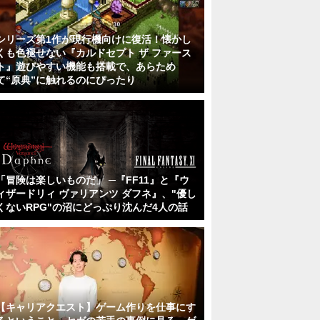
シリーズ第1作が現行機向けに復活！懐かし
くも色褪せない『カルドセプト ザ ファース
ト』遊びやすい機能も搭載で、あらため
て“原典”に触れるのにぴったり
「冒険は楽しいものだ」 ─『FF11』と『ウ
ィザードリィ ヴァリアンツ ダフネ』、"優し
くないRPG"の沼にどっぷり沈んだ4人の話
【キャリアクエスト】ゲーム作りを仕事にす