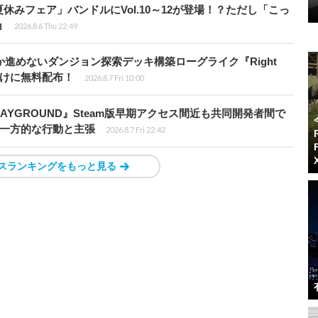
ト夏休みフェア」バンドルにVol.10～12が登場！？ただし「こっ
ョ
2026.8.6 Thu 22:49
か進めないダンジョン探索デッキ構築ローグライク『Right
員向けに無料配布！
2026.8.7 Fri 10:00
PLAYGROUND』Steam版早期アクセス間近も共同開発者間で
除き一方的な行動と主張
2026.8.7 Fri 22:42
スランキングをもっと見る