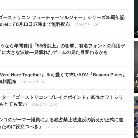
版『ゴーストリコン フューチャーソルジャー』シリーズ25周年記
Storeにて8月13日17時まで無料配布
2026.8.7 Fri 1:08
で使うなら年間費用「53倍以上」の衝撃、有名フォントの商用ゲ
了に大きな波紋―見慣れたゲームの見た目変わるかも
re Here Together』＆可愛くて怖いADV『Beacon Pines』
で無料配布
2026.8.7 Fri 0:10
シューター『ゴーストリコン ブレイクポイント』95％オフ！シリ
ルもとても安い
2026.8.7 Fri 11:00
キシコのゲーマー議員による独占禁止法違反の訴えが正式に進
るために役立つべき」
2026.8.6 Thu 13:00