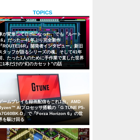
TOPICS
車が変形してロボになった、でも『ルート
16』だった―41年ぶり完全新作
『ROUTE16R』開発者インタビュー。新旧
スタッフが語るシリーズの魂。そして41年
前、たった1人のために手作業で直した世界
に1本だけの“幻のカセット”の話
ゲームプレイも録画配信もこれ1台。AMD
Ryzen™ AIプロセッサ搭載の「G TUNE P5-
A7G60BK-D」で『Forza Horizon 6』の世
界を駆け回る