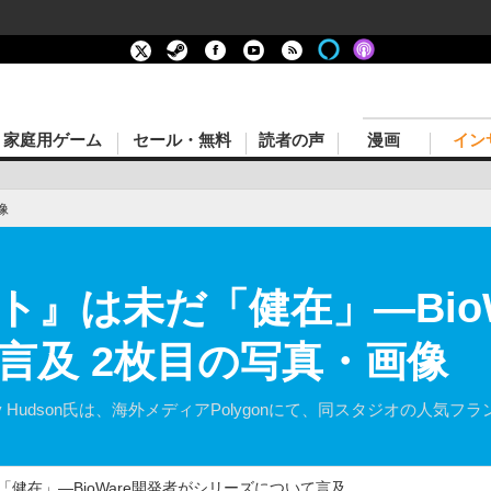
家庭用ゲーム
セール・無料
読者の声
漫画
イン
像
』は未だ「健在」―Bio
言及 2枚目の写真・画像
sey Hudson氏は、海外メディアPolygonにて、同スタジオの人