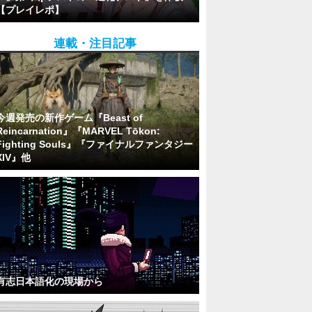
【プレイレポ】
連載・注目記事
今週発売の新作ゲーム『Beast of
Reincarnation』『MARVEL Tōkon:
Fighting Souls』『ファイナルファンタジー
XIV』他
有志日本語化の現場から