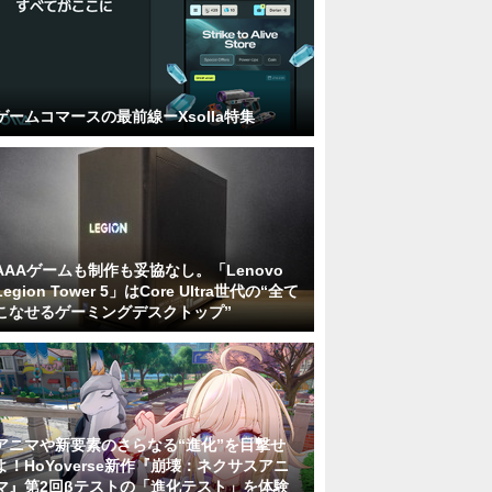
ゲームコマースの最前線ーXsolla特集
AAAゲームも制作も妥協なし。「Lenovo
Legion Tower 5」はCore Ultra世代の“全て
こなせるゲーミングデスクトップ”
アニマや新要素のさらなる“進化”を目撃せ
よ！HoYoverse新作『崩壊：ネクサスアニ
マ』第2回βテストの「進化テスト」を体験