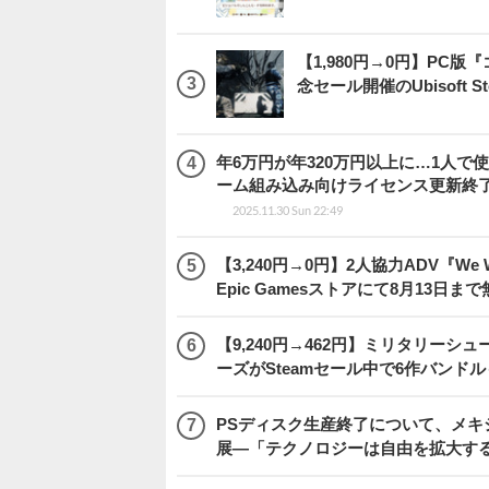
【1,980円→0円】PC
念セール開催のUbisoft 
年6万円が年320万円以上に…1人
ーム組み込み向けライセンス更新終
2025.11.30 Sun 22:49
【3,240円→0円】2人協力ADV『We We
Epic Gamesストアにて8月13日ま
【9,240円→462円】ミリタリー
ーズがSteamセール中で6作バンド
PSディスク生産終了について、メ
展―「テクノロジーは自由を拡大す