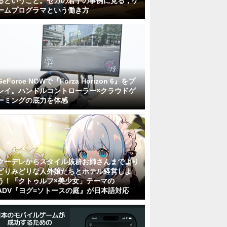
るということ。セガの若手の事例に見る，ゲ
ームプログラマという働き方
GeForce NOWで『Forza Horizon 6』をプ
レイ。ハンドルコントローラー×クラウドゲ
ーミングの底力を体感
クーデレからスタイル抜群お姉さんまでより
どりみどりな人外娘たちとホテル経営しよ
う！「クトゥルフ×美少女」テーマの
ADV『ヨグ=ソトースの庭』が日本語対応