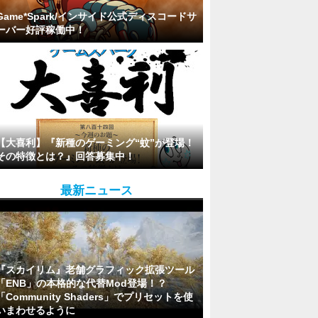
Game*Spark/インサイド公式ディスコードサ
ーバー好評稼働中！
【大喜利】『新種のゲーミング“蚊”が登場！
その特徴とは？』回答募集中！
最新ニュース
『スカイリム』老舗グラフィック拡張ツール
「ENB」の本格的な代替Mod登場！？
「Community Shaders」でプリセットを使
いまわせるように