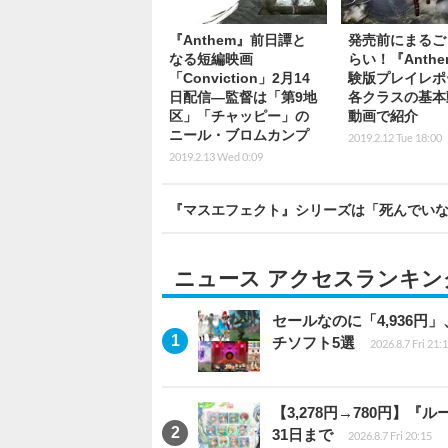
『Anthem』前日譚と
発売前にまるご
なる短編映画
らい！『Anth
「Conviction」2月14
験版プレイレポ
日配信―監督は「第9地
各クラスの基本
区」「チャッピー」の
動画で紹介
ニール・ブロムカンプ
2019.2.12 Tue 18:00
2019.2.13 Wed 0:09
『マスエフェクト』シリーズは「死んでいない
ニュース アクセスランキン
セールなのに「4,936円
チソフト5選
2026.8.7 Fri 21:
【3,278円→780円】
31日まで
2026.8.7 Fri 20:15