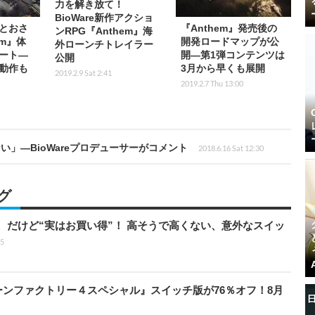
力を解き放て！
BioWare新作アクショ
とおさ
『Anthem』発売後の
ンRPG『Anthem』海
em』体
開発ロードマップが公
外ローンチトレイラー
ート―
開―第1弾コンテンツは
公開
動作も
3月から早くも展開
2019.2.9 Sat 2:41
2019.2.7 Thu 13:00
」―BioWareプロデューサーがコメント
2018.6.16 Sat 12:30
グ
」、だけど“実はお買い得”！ 高そうで高くない、意外なスイッ
15
『ルーンファクトリー４スペシャル』スイッチ版が76％オフ！8月