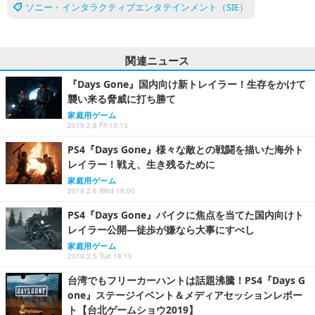
ソニー・インタラクティブエンタテインメント（SIE）
関連ニュース
『Days Gone』国内向け新トレイラー！生存をかけて
襲い来る脅威に打ち勝て
家庭用ゲーム
2019.2.8 Fri 13:13
PS4『Days Gone』様々な敵との戦闘を描いた海外ト
レイラー！戦え、生き残るために
家庭用ゲーム
2019.2.6 Wed 18:00
PS4『Days Gone』バイクに焦点を当てた国内向けト
レイラー公開―徒歩が嫌なら大事にすべし
家庭用ゲーム
2019.2.5 Tue 18:15
台湾でもフリーカーハントは話題沸騰！PS4『Days G
one』ステージイベント＆メディアセッションレポー
ト【台北ゲームショウ2019】