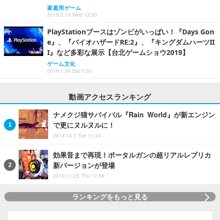
家庭用ゲーム
2019.2.13 Wed 13:30
PlayStationブースはゾンビがいっぱい！『Days Gon
e』、『バイオハザードRE:2』、『キングダムハーツII
I』など多彩な展示【台北ゲームショウ2019】
ゲーム文化
2019.1.26 Sat 0:00
動画アクセスランキング
ナメクジ猫サバイバル『Rain World』が新エンジン
で更にヌルヌルに！
2014.10.7 Tue 11:24
効果音まで再現！ポータルガンの超リアルレプリカ
新バージョンが登場
2010.11.25 Thu 17:56
ランキングをもっと見る