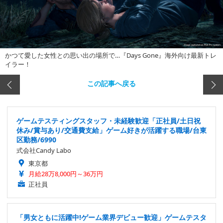
かつて愛した女性との思い出の場所で…『Days Gone』海外向け最新トレ
イラー！
この記事へ戻る
ゲームテスティングスタッフ・未経験歓迎「正社員/土日祝
休み/賞与あり/交通費支給」ゲーム好きが活躍する職場/台東
区勤務/6990
式会社Candy Labo
東京都
月給28万8,000円～36万円
正社員
「男女ともに活躍中!ゲーム業界デビュー歓迎」ゲームテスタ