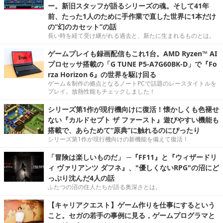
ー。新旧スタッフが語るシリーズの魂。そして41年
前、たった1人のために手作業で直した世界に1本だけ
の“幻のカセット”の話
長い時を経て受け継がれる過去と、新たに生まれるものとは。
ゲームプレイも録画配信もこれ1台。AMD Ryzen™ AI
プロセッサ搭載の「G TUNE P5-A7G60BK-D」で『Fo
rza Horizon 6』の世界を駆け回る
ゲーム＆制作の拠点となるノートPCで話題のレースタイトルを
プレイ。放熱性能もチェックしました！
シリーズ第1作が現行機向けに復活！懐かしくも色褪せ
ない『カルドセプト ザ ファースト』遊びやすい機能も
搭載で、あらためて“原典”に触れるのにぴったり
シリーズ第1作が現行機向けの新機能を備えて復活！
「冒険は楽しいものだ」 ─『FF11』と『ウィザードリ
ィ ヴァリアンツ ダフネ』、"優しくないRPG"の沼にど
っぷり沈んだ4人の話
ふたつの沼の住人たちが語る奥深さとは。
【キャリアクエスト】ゲーム作りを仕事にするという
こと。セガの若手の事例に見る，ゲームプログラマと