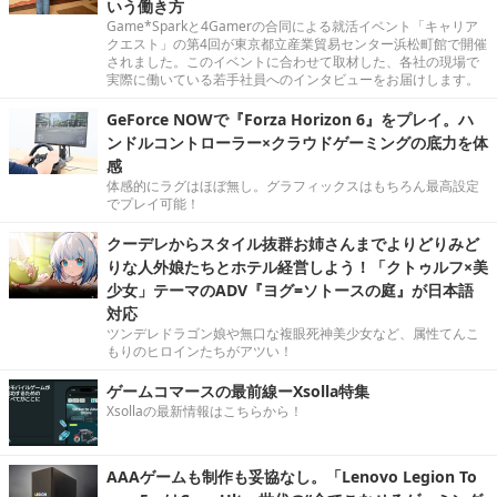
いう働き方
Game*Sparkと4Gamerの合同による就活イベント「キャリア
クエスト」の第4回が東京都立産業貿易センター浜松町館で開催
されました。このイベントに合わせて取材した、各社の現場で
実際に働いている若手社員へのインタビューをお届けします。
GeForce NOWで『Forza Horizon 6』をプレイ。ハ
ンドルコントローラー×クラウドゲーミングの底力を体
感
体感的にラグはほぼ無し。グラフィックスはもちろん最高設定
でプレイ可能！
クーデレからスタイル抜群お姉さんまでよりどりみど
りな人外娘たちとホテル経営しよう！「クトゥルフ×美
少女」テーマのADV『ヨグ=ソトースの庭』が日本語
対応
ツンデレドラゴン娘や無口な複眼死神美少女など、属性てんこ
もりのヒロインたちがアツい！
ゲームコマースの最前線ーXsolla特集
Xsollaの最新情報はこちらから！
AAAゲームも制作も妥協なし。「Lenovo Legion To