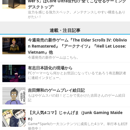
wer 5」はCore Ultra世代の“全てこなせるゲーミング
デスクトップ”
迫力を感じる強力スペック。メンテナンスしやすい構造もあり
がたい！
連載・注目記事
今週発売の新作ゲーム『The Elder Scrolls IV: Oblivio
n Remastered』『アークナイツ』『Hell Let Loose:
Vietnam』他
今週発売の新作ゲームはこちら。
有志日本語化の現場から
PCゲーマーなら何かとお世話になっているであろう有志翻訳者
に連続インタビュー。
吉田輝和のゲームプレイ絵日記
もはやゲムスパの顔！どこかで見かけた吉田さんのゲーム絵日
記
【大人気4コマ】じゃんげま（Junk Gaming Maide
n）
Game*Sparkの一大コンテンツに成長した4コマ。単行本も好評
発売中！