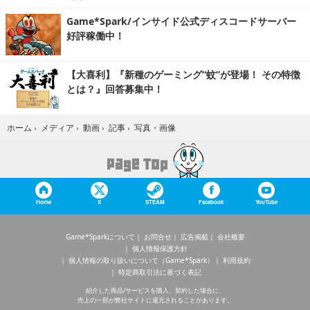
Game*Spark/インサイド公式ディスコードサーバー
好評稼働中！
【大喜利】『新種のゲーミング“蚊”が登場！ その特徴
とは？』回答募集中！
写真・画像
ホーム
›
メディア
›
動画
›
記事
›
Home
X
STEAM
Facebook
YouTube
Game*Sparkについて
お問合せ
広告掲載
会社概要
個人情報保護方針
個人情報の取り扱いについて（Game*Spark）
利用規約
特定商取引法に基づく表記
紹介した商品/サービスを購入、契約した場合に、
売上の一部が弊社サイトに還元されることがあります。