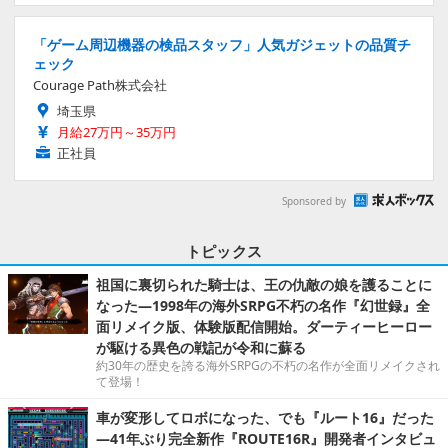
「ゲーム周辺機器の検品スタッフ」人気ガジェットの品質チ
ェック
Courage Path株式会社
埼玉県
月給27万円～35万円
正社員
Sponsored by
トピックス
祖国に裏切られた騎士は、王の仇敵の娘を護ることに
なった―1998年の海外SRPG不朽の名作『幻世録』全
面リメイク版、体験版配信開始。ダーティーヒーロー
が駆ける異色の戦記が令和に蘇る
約30年の歴史を誇る海外SRPGの不朽の名作が全面リメイクされ
て登場！
車が変形してロボになった、でも『ルート16』だった
―41年ぶり完全新作『ROUTE16R』開発者インタビュ