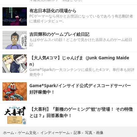
有志日本語化の現場から
PCゲーマーなら何かとお世話になっているであろう有志翻訳者
に連続インタビュー。
吉田輝和のゲームプレイ絵日記
もはやゲムスパの顔！どこかで見かけた吉田さんのゲーム絵日
記
【大人気4コマ】じゃんげま（Junk Gaming Maide
n）
Game*Sparkの一大コンテンツに成長した4コマ。単行本も好評
発売中！
Game*Spark/インサイド公式ディスコードサーバー
好評稼働中！
【大喜利】『新種のゲーミング“蚊”が登場！ その特徴
とは？』回答募集中！
写真・画像
ホーム
›
ゲーム文化
›
インディーゲーム
›
記事
›