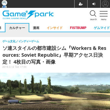
search
menu
料
カルチャー
漫画
インサイド
FISTBUMP
ゲムマイド
ゲーム文化
インディーゲーム
ソ連スタイルの都市建設シム『Workers & Res
ources: Soviet Republic』早期アクセス日決
定！ 4枚目の写真・画像
2019.3.12 Tue 17:00