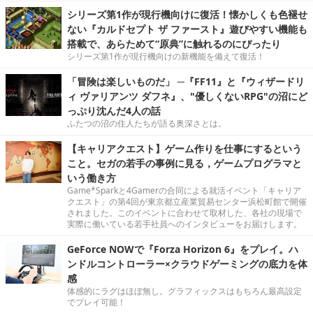
シリーズ第1作が現行機向けに復活！懐かしくも色褪せ
ない『カルドセプト ザ ファースト』遊びやすい機能も
搭載で、あらためて“原典”に触れるのにぴったり
シリーズ第1作が現行機向けの新機能を備えて復活！
「冒険は楽しいものだ」 ─『FF11』と『ウィザードリ
ィ ヴァリアンツ ダフネ』、"優しくないRPG"の沼にど
っぷり沈んだ4人の話
ふたつの沼の住人たちが語る奥深さとは。
【キャリアクエスト】ゲーム作りを仕事にするという
こと。セガの若手の事例に見る，ゲームプログラマと
いう働き方
Game*Sparkと4Gamerの合同による就活イベント「キャリア
クエスト」の第4回が東京都立産業貿易センター浜松町館で開催
されました。このイベントに合わせて取材した、各社の現場で
実際に働いている若手社員へのインタビューをお届けします。
GeForce NOWで『Forza Horizon 6』をプレイ。ハ
ンドルコントローラー×クラウドゲーミングの底力を体
感
体感的にラグはほぼ無し。グラフィックスはもちろん最高設定
でプレイ可能！