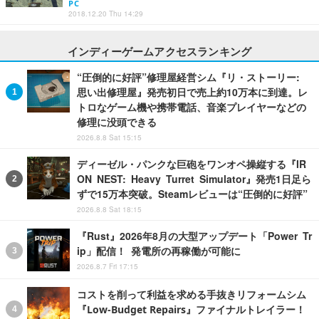
PC
2018.12.20 Thu 14:29
インディーゲームアクセスランキング
“圧倒的に好評”修理屋経営シム『リ・ストーリー:
思い出修理屋』発売初日で売上約10万本に到達。レ
トロなゲーム機や携帯電話、音楽プレイヤーなどの
修理に没頭できる
2026.8.8 Sat 15:15
ディーゼル・パンクな巨砲をワンオペ操縦する『IR
ON NEST: Heavy Turret Simulator』発売1日足ら
ずで15万本突破。Steamレビューは“圧倒的に好評”
2026.8.8 Sat 18:15
『Rust』2026年8月の大型アップデート「Power Tr
ip」配信！ 発電所の再稼働が可能に
2026.8.7 Fri 17:15
コストを削って利益を求める手抜きリフォームシム
『Low-Budget Repairs』ファイナルトレイラー！