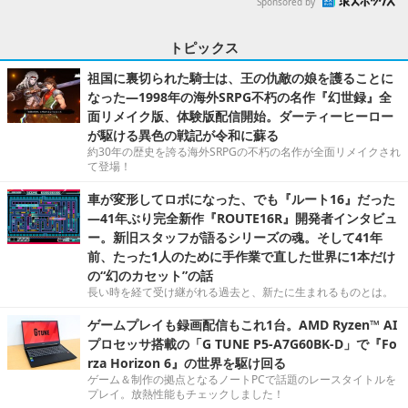
Sponsored by
トピックス
祖国に裏切られた騎士は、王の仇敵の娘を護ることに
なった―1998年の海外SRPG不朽の名作『幻世録』全
面リメイク版、体験版配信開始。ダーティーヒーロー
が駆ける異色の戦記が令和に蘇る
約30年の歴史を誇る海外SRPGの不朽の名作が全面リメイクされ
て登場！
車が変形してロボになった、でも『ルート16』だった
―41年ぶり完全新作『ROUTE16R』開発者インタビュ
ー。新旧スタッフが語るシリーズの魂。そして41年
前、たった1人のために手作業で直した世界に1本だけ
の“幻のカセット”の話
長い時を経て受け継がれる過去と、新たに生まれるものとは。
ゲームプレイも録画配信もこれ1台。AMD Ryzen™ AI
プロセッサ搭載の「G TUNE P5-A7G60BK-D」で『Fo
rza Horizon 6』の世界を駆け回る
ゲーム＆制作の拠点となるノートPCで話題のレースタイトルを
プレイ。放熱性能もチェックしました！