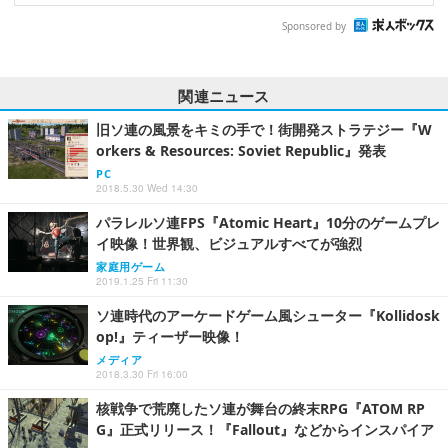
Sponsored by
関連ニュース
旧ソ連の風景をキミの手で！街開発ストラテジー『W
orkers & Resources: Soviet Republic』発表
PC
2018.5.30 Wed 14:30
パラレルソ連FPS『Atomic Heart』10分のゲームプレ
イ映像！世界観、ビジュアルすべてが強烈
家庭用ゲーム
2019.1.25 Fri 11:30
ソ連時代のアーケードゲーム風シューター『Kollidosk
op!』ティーザー映像！
メディア
2018.3.30 Fri 16:00
核戦争で荒廃したソ連が舞台の終末RPG『ATOM RP
G』正式リリース！『Fallout』などからインスパイア