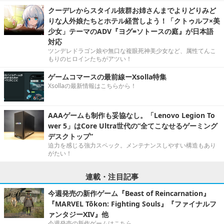
クーデレからスタイル抜群お姉さんまでよりどりみど
りな人外娘たちとホテル経営しよう！「クトゥルフ×美
少女」テーマのADV『ヨグ=ソトースの庭』が日本語
対応
ツンデレドラゴン娘や無口な複眼死神美少女など、属性てんこ
もりのヒロインたちがアツい！
ゲームコマースの最前線ーXsolla特集
Xsollaの最新情報はこちらから！
AAAゲームも制作も妥協なし。「Lenovo Legion To
wer 5」はCore Ultra世代の“全てこなせるゲーミング
デスクトップ”
迫力を感じる強力スペック。メンテナンスしやすい構造もあり
がたい！
連載・注目記事
今週発売の新作ゲーム『Beast of Reincarnation』
『MARVEL Tōkon: Fighting Souls』『ファイナルフ
ァンタジーXIV』他
今週発売の新作ゲームはこちら。