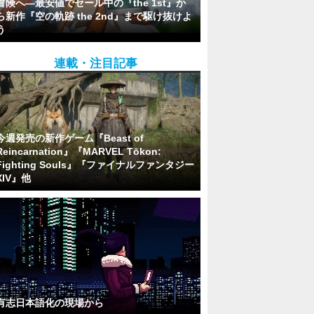
冒険へ―最安値でセール中の『the 1st』か
ら新作『空の軌跡 the 2nd』まで駆け抜けよ
う
連載・注目記事
今週発売の新作ゲーム『Beast of
Reincarnation』『MARVEL Tōkon:
Fighting Souls』『ファイナルファンタジー
XIV』他
有志日本語化の現場から