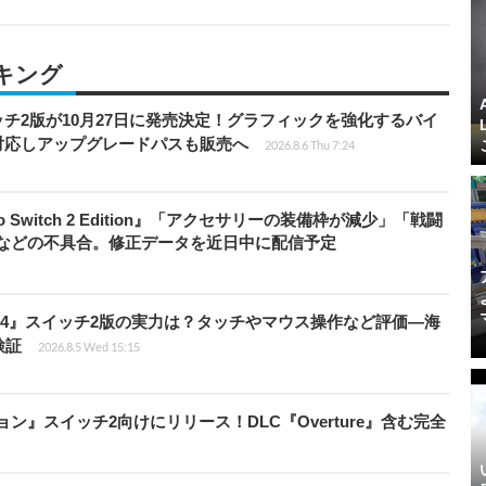
キング
チ2版が10月27日に発売決定！グラフィックを強化するバイ
対応しアップグレードパスも販売へ
2026.8.6 Thu 7:24
do Switch 2 Edition』「アクセサリーの装備枠が減少」「戦闘
」などの不具合。修正データを近日中に配信予定
14』スイッチ2版の実力は？タッチやマウス操作など評価―海
検証
2026.8.5 Wed 15:15
ィション』スイッチ2向けにリリース！DLC『Overture』含む完全