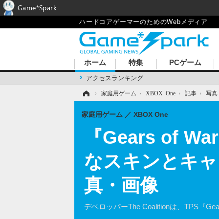
Game*Spark
ハードコアゲーマーのためのWebメディア
ホーム
特集
PCゲーム
アクセスランキング
ホーム
›
家庭用ゲーム
›
XBOX One
›
記事
›
写真
家庭用ゲーム
XBOX One
『Gears of
なスキンとキャ
真・画像
デベロッパーThe Coalitionは、TPS『Ge