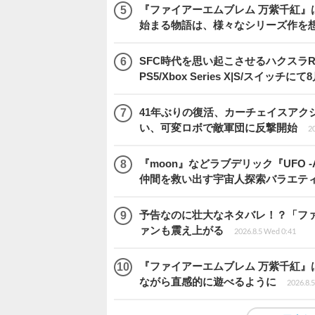
『ファイアーエムブレム 万紫千紅』
始まる物語は、様々なシリーズ作を
SFC時代を思い起こさせるハクスラRPG
PS5/Xbox Series X|S/スイッチに
41年ぶりの復活、カーチェイスアクシ
い、可変ロボで敵軍団に反撃開始
20
『moon』などラブデリック『UFO -A 
仲間を救い出す宇宙人探索バラエテ
予告なのに壮大なネタバレ！？「ファイ
ァンも震え上がる
2026.8.5 Wed 0:41
『ファイアーエムブレム 万紫千紅』
ながら直感的に遊べるように
2026.8.