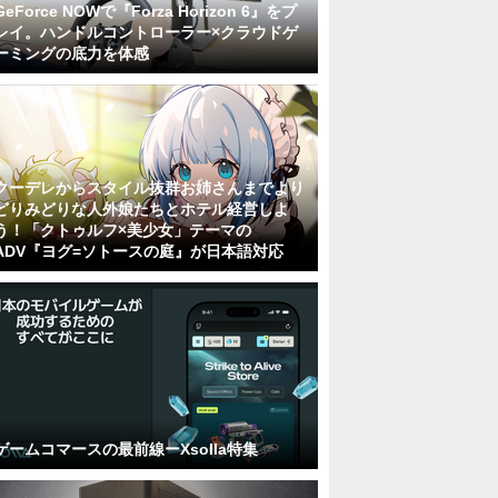
GeForce NOWで『Forza Horizon 6』をプ
レイ。ハンドルコントローラー×クラウドゲ
ーミングの底力を体感
クーデレからスタイル抜群お姉さんまでより
どりみどりな人外娘たちとホテル経営しよ
う！「クトゥルフ×美少女」テーマの
ADV『ヨグ=ソトースの庭』が日本語対応
ゲームコマースの最前線ーXsolla特集