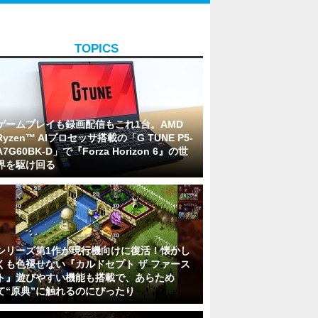
TOPICS
ゲームプレイも録画配信もこれ1台。AMD
Ryzen™ AIプロセッサ搭載の「G TUNE P5-
A7G60BK-D」で『Forza Horizon 6』の世
界を駆け回る
シリーズ第1作が現行機向けに復活！懐かし
くも色褪せない『カルドセプト ザ ファース
ト』遊びやすい機能も搭載で、あらため
て“原典”に触れるのにぴったり