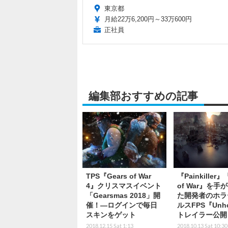
東京都
月給22万6,200円～33万600円
正社員
編集部おすすめの記事
TPS『Gears of War
『Painkiller』
4』クリスマスイベント
of War』を手
「Gearsmas 2018」開
た開発者のホラ
催！―ログインで毎日
ルスFPS『Unh
スキンをゲット
トレイラー公開
2018.12.15 Sat 1:13
2018.10.13 Sat 10:30