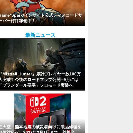
Game*Spark/インサイド公式ディスコードサ
ーバー好評稼働中！
最新ニュース
『Mistfall Hunter』累計プレイヤー数100万
人突破！今後のロードマップ公開─9月には
「ブランダール要塞」ソロモード実装へ
任天堂、熊本地震の被災者向けに製品修理を
無償対応へ―2027年2月1日まで、義援金