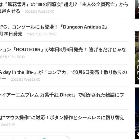
は『風花雪月』の“血の同窓会”超え!?「主人公全員死亡」から
想起させる
2026.8.5 Wed 13:00
、コンソールにも登場！『Dungeon Antiqua 2』
て8月20日発売
2026.7.30 Thu 19:45
ョン『ROUTE16R』が本日8月6日発売！ 逃げるだけじゃな
26.8.6 Thu 10:00
day in the life-』が「コンアカ」で8月6日発売！散り散りの
ィー
2026.8.5 Wed 19:00
アーエムブレム 万紫千紅 Direct」で明かされた物語にフ
は“マウス操作”に対応！ボタン操作とシームレスに切り替え
5 Wed 7:15