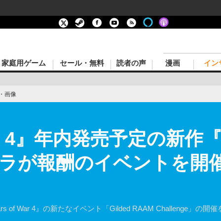
家庭用ゲーム
セール・無料
読者の声
漫画
イン
・画像
 War 4』年内発売予定の新
ラが報酬のイベントを開催
ars of War 4』の新たなイベント「Gilded RAAM Challenge