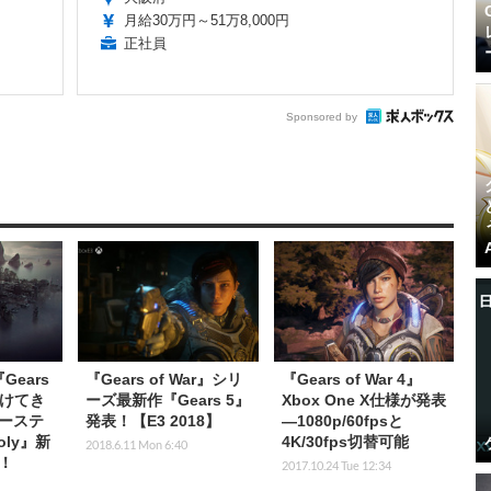
月給30万円～51万8,000円
正社員
Sponsored by
『Gears
『Gears of War』シリ
『Gears of War 4』
がけてき
ーズ最新作『Gears 5』
Xbox One X仕様が発表
ーステ
発表！【E3 2018】
―1080p/60fpsと
oly』新
4K/30fps切替可能
2018.6.11 Mon 6:40
！
2017.10.24 Tue 12:34