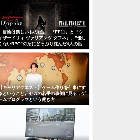
「冒険は楽しいものだ」 ─『FF11』と『ウ
ィザードリィ ヴァリアンツ ダフネ』、"優し
くないRPG"の沼にどっぷり沈んだ4人の話
【キャリアクエスト】ゲーム作りを仕事にす
るということ。セガの若手の事例に見る，ゲ
ームプログラマという働き方