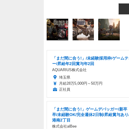
「まだ間に合う!」/未経験採用枠/ゲーム
ー/昇給年2回賞与年2回
AQUARIUS株式会社
埼玉県
月給28万5,000円～50万円
正社員
「まだ間に合う!」ゲームデバッガー/新卒・
卒/未経験OK/完全週休2日制/昇給賞与あり
港南2丁目
株式会社alBee