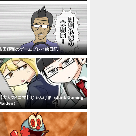
吉田輝和のゲームプレイ絵日記
【大人気4コマ】じゃんげま（Junk Gaming
Maiden）