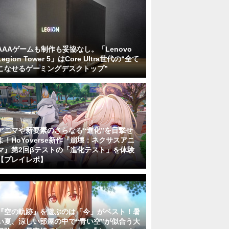
AAAゲームも制作も妥協なし。「Lenovo
Legion Tower 5」はCore Ultra世代の“全て
こなせるゲーミングデスクトップ”
アニマや新要素のさらなる“進化”を目撃せ
よ！HoYoverse新作『崩壊：ネクサスアニ
マ』第2回βテストの「進化テスト」を体験
【プレイレポ】
『空の軌跡』を遊ぶのは「今」がベスト！暑
い夏、涼しい部屋の中で“青い空”が似合う大