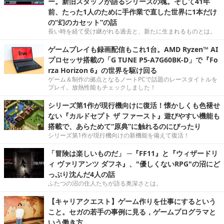
ー。新旧スタッフが語るシリーズの魂。そして41年
前、たった1人のために手作業で直した世界に1本だけ
の“幻のカセット”の話
長い時を経て受け継がれる過去と、新たに生まれるものとは。
ゲームプレイも録画配信もこれ1台。AMD Ryzen™ AI
プロセッサ搭載の「G TUNE P5-A7G60BK-D」で『Fo
rza Horizon 6』の世界を駆け回る
ゲーム＆制作の拠点となるノートPCで話題のレースタイトルを
プレイ。放熱性能もチェックしました！
シリーズ第1作が現行機向けに復活！懐かしくも色褪せ
ない『カルドセプト ザ ファースト』遊びやすい機能も
搭載で、あらためて“原典”に触れるのにぴったり
シリーズ第1作が現行機向けの新機能を備えて復活！
「冒険は楽しいものだ」 ─『FF11』と『ウィザードリ
ィ ヴァリアンツ ダフネ』、"優しくないRPG"の沼にど
っぷり沈んだ4人の話
ふたつの沼の住人たちが語る奥深さとは。
【キャリアクエスト】ゲーム作りを仕事にするという
こと。セガの若手の事例に見る，ゲームプログラマと
いう働き方