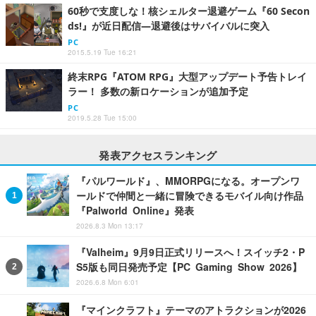
60秒で支度しな！核シェルター退避ゲーム『60 Secon
ds!』が近日配信―退避後はサバイバルに突入
PC
2015.5.19 Tue 16:21
終末RPG『ATOM RPG』大型アップデート予告トレイ
ラー！ 多数の新ロケーションが追加予定
PC
2019.5.28 Tue 15:00
発表アクセスランキング
『パルワールド』、MMORPGになる。オープンワ
ールドで仲間と一緒に冒険できるモバイル向け作品
『Palworld Online』発表
2026.8.3 Mon 13:17
『Valheim』9月9日正式リリースへ！スイッチ2・P
S5版も同日発売予定【PC Gaming Show 2026】
2026.6.8 Mon 6:01
『マインクラフト』テーマのアトラクションが2026