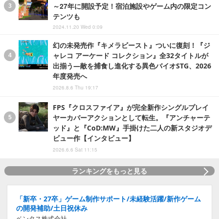
～27年に開設予定！宿泊施設やゲーム内の限定コン
テンツも
2024.11.20 Wed 0:09
幻の未発売作『キメラビースト』ついに復刻！『ジ
ャレコ アーケード コレクション』全32タイトルが
出揃う―敵を捕食し進化する異色バイオSTG、2026
年度発売へ
2026.8.6 Thu 19:17
FPS『クロスファイア』が完全新作シングルプレイ
ヤーカバーアクションとして転生。『アンチャーテ
ッド』と『CoD:MW』手掛けた二人の新スタジオデ
ビュー作【インタビュー】
2026.6.6 Sat 11:15
ランキングをもっと見る
「新卒・27卒」ゲーム制作サポート/未経験活躍/新作ゲーム
の開発補助/土日祝休み
ベンタス株式会社