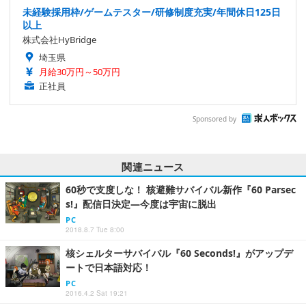
未経験採用枠/ゲームテスター/研修制度充実/年間休日125日
以上
株式会社HyBridge
埼玉県
月給30万円～50万円
正社員
Sponsored by
関連ニュース
60秒で支度しな！ 核避難サバイバル新作『60 Parsec
s!』配信日決定―今度は宇宙に脱出
PC
2018.8.7 Tue 8:00
核シェルターサバイバル『60 Seconds!』がアップデ
ートで日本語対応！
PC
2016.4.2 Sat 19:21