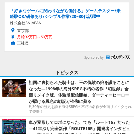
「好きなゲームに関わりながら働ける」ゲームテスター/未
経験OK/研修あり/シンプル作業/20~30代活躍中
株式会社SNJAPAN
東京都
月給32万円～50万円
正社員
Sponsored by
トピックス
祖国に裏切られた騎士は、王の仇敵の娘を護ることに
なった―1998年の海外SRPG不朽の名作『幻世録』全
面リメイク版、体験版配信開始。ダーティーヒーロー
が駆ける異色の戦記が令和に蘇る
約30年の歴史を誇る海外SRPGの不朽の名作が全面リメイクされ
て登場！
車が変形してロボになった、でも『ルート16』だった
―41年ぶり完全新作『ROUTE16R』開発者インタビュ