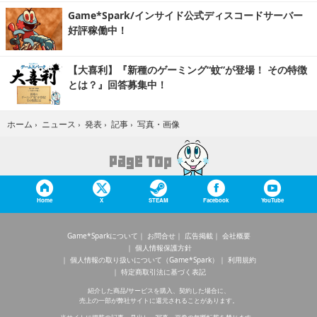
Game*Spark/インサイド公式ディスコードサーバー
好評稼働中！
【大喜利】『新種のゲーミング“蚊”が登場！ その特徴
とは？』回答募集中！
写真・画像
ホーム
›
ニュース
›
発表
›
記事
›
Home
X
STEAM
Facebook
YouTube
Game*Sparkについて
お問合せ
広告掲載
会社概要
個人情報保護方針
個人情報の取り扱いについて（Game*Spark）
利用規約
特定商取引法に基づく表記
紹介した商品/サービスを購入、契約した場合に、
売上の一部が弊社サイトに還元されることがあります。