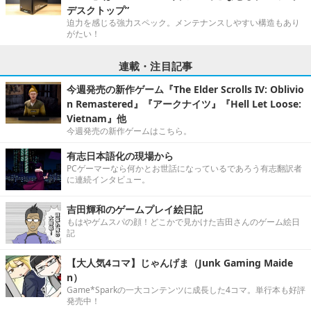
デスクトップ”
迫力を感じる強力スペック。メンテナンスしやすい構造もあり
がたい！
連載・注目記事
今週発売の新作ゲーム『The Elder Scrolls IV: Oblivio
n Remastered』『アークナイツ』『Hell Let Loose:
Vietnam』他
今週発売の新作ゲームはこちら。
有志日本語化の現場から
PCゲーマーなら何かとお世話になっているであろう有志翻訳者
に連続インタビュー。
吉田輝和のゲームプレイ絵日記
もはやゲムスパの顔！どこかで見かけた吉田さんのゲーム絵日
記
【大人気4コマ】じゃんげま（Junk Gaming Maide
n）
Game*Sparkの一大コンテンツに成長した4コマ。単行本も好評
発売中！