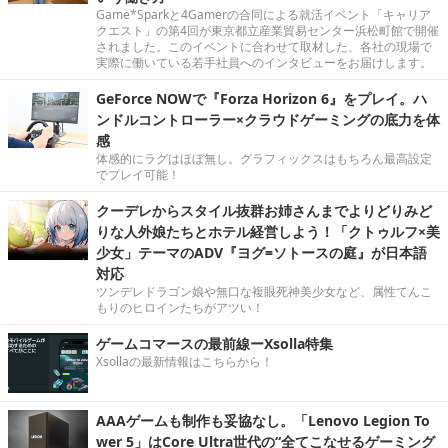
Game*Sparkと4Gamerの合同による就活イベント「キャリア
クエスト」の第4回が東京都立産業貿易センター浜松町館で開催
されました。このイベントに合わせて取材した、各社の現場で
実際に働いている若手社員へのインタビューをお届けします。
GeForce NOWで『Forza Horizon 6』をプレイ。ハ
ンドルコントローラー×クラウドゲーミングの底力を体
感
体感的にラグはほぼ無し。グラフィックスはもちろん最高設定
でプレイ可能！
クーデレからスタイル抜群お姉さんまでよりどりみど
りな人外娘たちとホテル経営しよう！「クトゥルフ×美
少女」テーマのADV『ヨグ=ソトースの庭』が日本語
対応
ツンデレドラゴン娘や無口な複眼死神美少女など、属性てんこ
もりのヒロインたちがアツい！
ゲームコマースの最前線ーXsolla特集
Xsollaの最新情報はこちらから！
AAAゲームも制作も妥協なし。「Lenovo Legion To
wer 5」はCore Ultra世代の“全てこなせるゲーミング