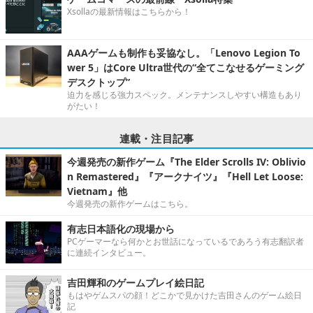
Xsollaの最新情報はこちらから！
AAAゲームも制作も妥協なし。「Lenovo Legion To
wer 5」はCore Ultra世代の“全てこなせるゲーミング
デスクトップ”
迫力を感じる強力スペック。メンテナンスしやすい構造もあり
がたい！
連載・注目記事
今週発売の新作ゲーム『The Elder Scrolls IV: Oblivio
n Remastered』『アークナイツ』『Hell Let Loose:
Vietnam』他
今週発売の新作ゲームはこちら。
有志日本語化の現場から
PCゲーマーなら何かとお世話になっているであろう有志翻訳者
に連続インタビュー。
吉田輝和のゲームプレイ絵日記
もはやゲムスパの顔！どこかで見かけた吉田さんのゲーム絵日
記