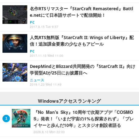
名作RTSリマスター『StarCraft Remastered』Battl
e.netにて日本語サポートで配信開始！
PC
2017.8.15 Tue 9:57
人気RTS無料版『StarCraft II: Wings of Liberty』配
信！追加課金要素の少なさもアピール
PC
2017.11.15 Wed 11:00
DeepMindとBlizzard共同開発の『StarCraft II』向け
学習型AIが25日にお披露目へ
ニュース
2019.1.23 Wed 11:49
Windowsアクセスランキング
『No Man's Sky』10周年で次期アプデ「COSMO
S」発表！「いまだ宇宙の1%も探索されず」「プレ
イヤーと歩んだ10年」とスタジオ創設者語る
2026.8.10 Mon 22:00