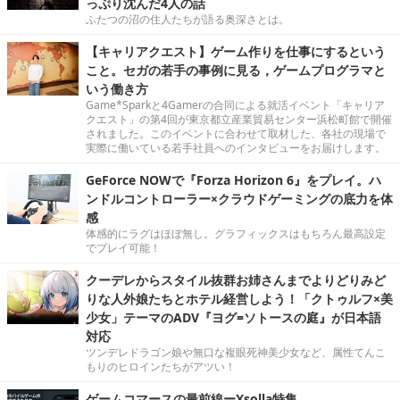
っぷり沈んだ4人の話
ふたつの沼の住人たちが語る奥深さとは。
【キャリアクエスト】ゲーム作りを仕事にするという
こと。セガの若手の事例に見る，ゲームプログラマと
いう働き方
Game*Sparkと4Gamerの合同による就活イベント「キャリア
クエスト」の第4回が東京都立産業貿易センター浜松町館で開催
されました。このイベントに合わせて取材した、各社の現場で
実際に働いている若手社員へのインタビューをお届けします。
GeForce NOWで『Forza Horizon 6』をプレイ。ハ
ンドルコントローラー×クラウドゲーミングの底力を体
感
体感的にラグはほぼ無し。グラフィックスはもちろん最高設定
でプレイ可能！
クーデレからスタイル抜群お姉さんまでよりどりみど
りな人外娘たちとホテル経営しよう！「クトゥルフ×美
少女」テーマのADV『ヨグ=ソトースの庭』が日本語
対応
ツンデレドラゴン娘や無口な複眼死神美少女など、属性てんこ
もりのヒロインたちがアツい！
ゲームコマースの最前線ーXsolla特集