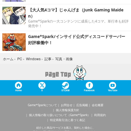
【大人気4コマ】じゃんげま（Junk Gaming Maide
n）
Game*Sparkの一大コンテンツに成長した4コマ。単行本も好評
発売中！
Game*Spark/インサイド公式ディスコードサーバー
好評稼働中！
写真・画像
ホーム
›
PC
›
Windows
›
記事
›
Home
X
STEAM
Facebook
YouTube
Game*Sparkについて
お問合せ
広告掲載
会社概要
個人情報保護方針
個人情報の取り扱いについて（Game*Spark）
利用規約
特定商取引法に基づく表記
紹介した商品/サービスを購入、契約した場合に、