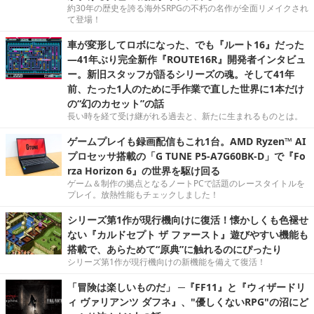
約30年の歴史を誇る海外SRPGの不朽の名作が全面リメイクされ
て登場！
車が変形してロボになった、でも『ルート16』だった
―41年ぶり完全新作『ROUTE16R』開発者インタビュ
ー。新旧スタッフが語るシリーズの魂。そして41年
前、たった1人のために手作業で直した世界に1本だけ
の“幻のカセット”の話
長い時を経て受け継がれる過去と、新たに生まれるものとは。
ゲームプレイも録画配信もこれ1台。AMD Ryzen™ AI
プロセッサ搭載の「G TUNE P5-A7G60BK-D」で『Fo
rza Horizon 6』の世界を駆け回る
ゲーム＆制作の拠点となるノートPCで話題のレースタイトルを
プレイ。放熱性能もチェックしました！
シリーズ第1作が現行機向けに復活！懐かしくも色褪せ
ない『カルドセプト ザ ファースト』遊びやすい機能も
搭載で、あらためて“原典”に触れるのにぴったり
シリーズ第1作が現行機向けの新機能を備えて復活！
「冒険は楽しいものだ」 ─『FF11』と『ウィザードリ
ィ ヴァリアンツ ダフネ』、"優しくないRPG"の沼にど