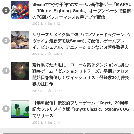
Steamで“やや不評”のマーベル新作格ゲー『MARVE
L Tōkon: Fighting Souls』オープンベータで指摘
のPC版パフォーマンス改善アプデ配信
2026.8.11 Tue 1:32
シリーズリメイク第二弾『パンツァードラグーン ツ
ヴァイ』最新デモ版Steamにて配信。ゲームプレ
イ、ビジュアル、アニメーションなど改善多数導入
2026.8.10 Mon 22:45
荒れ果てた大地にコロニーを築きダンジョンに挑む
戦略ゲーム『ダンジョンセトラーズ』早期アクセス
開始日を前倒し！ウィッシュリスト登録数20万件突
破の注目作
2026.8.10 Mon 17:45
【無料配信】伝説的フリーゲーム『Knytt』20周年
記念フルリメイク版『Knytt Classic』Steam/GOG
でリリース
2026.8.11 Tue 0:14