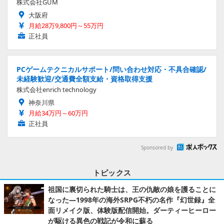
株式会社GUM
大阪府
月給28万9,800円～55万円
正社員
PCゲームテクニカルサポート/問い合わせ対応・不具合確認/
未経験歓迎/交通費全額支給・資格取得支援
株式会社enrich technology
神奈川県
月給34万円～60万円
正社員
Sponsored by
トピックス
祖国に裏切られた騎士は、王の仇敵の娘を護ることに
なった―1998年の海外SRPG不朽の名作『幻世録』全
面リメイク版、体験版配信開始。ダーティーヒーロー
が駆ける異色の戦記が令和に蘇る