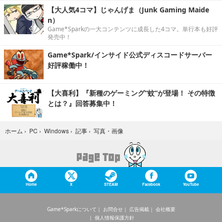
【大人気4コマ】じゃんげま（Junk Gaming Maide
n）
Game*Sparkの一大コンテンツに成長した4コマ。単行本も好評
発売中！
Game*Spark/インサイド公式ディスコードサーバー
好評稼働中！
【大喜利】『新種のゲーミング“蚊”が登場！ その特徴
とは？』回答募集中！
写真・画像
ホーム
›
PC
›
Windows
›
記事
›
Home
X
STEAM
Facebook
YouTube
Game*Sparkについて
お問合せ
広告掲載
会社概要
個人情報保護方針