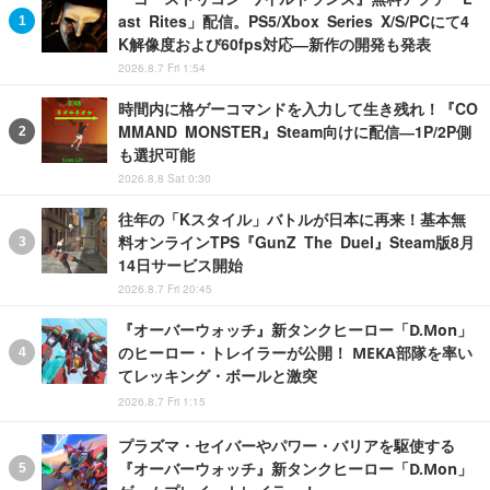
ast Rites」配信。PS5/Xbox Series X/S/PCにて4
K解像度および60fps対応―新作の開発も発表
2026.8.7 Fri 1:54
時間内に格ゲーコマンドを入力して生き残れ！『CO
MMAND MONSTER』Steam向けに配信―1P/2P側
も選択可能
2026.8.8 Sat 0:30
往年の「Kスタイル」バトルが日本に再来！基本無
料オンラインTPS『GunZ The Duel』Steam版8月
14日サービス開始
2026.8.7 Fri 20:45
『オーバーウォッチ』新タンクヒーロー「D.Mon」
のヒーロー・トレイラーが公開！ MEKA部隊を率い
てレッキング・ボールと激突
2026.8.7 Fri 1:15
プラズマ・セイバーやパワー・バリアを駆使する
『オーバーウォッチ』新タンクヒーロー「D.Mon」