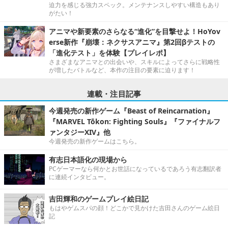
迫力を感じる強力スペック。メンテナンスしやすい構造もあり
がたい！
アニマや新要素のさらなる“進化”を目撃せよ！HoYov
erse新作『崩壊：ネクサスアニマ』第2回βテストの
「進化テスト」を体験【プレイレポ】
さまざまなアニマとの出会いや、スキルによってさらに戦略性
が増したバトルなど、本作の注目の要素に迫ります！
連載・注目記事
今週発売の新作ゲーム『Beast of Reincarnation』
『MARVEL Tōkon: Fighting Souls』『ファイナルフ
ァンタジーXIV』他
今週発売の新作ゲームはこちら。
有志日本語化の現場から
PCゲーマーなら何かとお世話になっているであろう有志翻訳者
に連続インタビュー。
吉田輝和のゲームプレイ絵日記
もはやゲムスパの顔！どこかで見かけた吉田さんのゲーム絵日
記