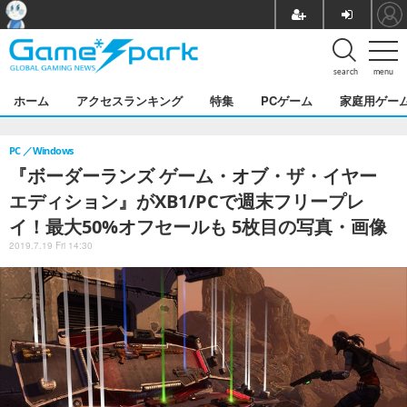
search
menu
ホーム
アクセスランキング
特集
PCゲーム
家庭用ゲー
PC
Windows
『ボーダーランズ ゲーム・オブ・ザ・イヤー
エディション』がXB1/PCで週末フリープレ
イ！最大50%オフセールも 5枚目の写真・画像
2019.7.19 Fri 14:30