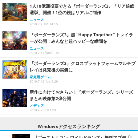
1人10億回投票できる『ボーダーランズ3』「リア銃総
選挙」開催！1位の銃はリアルに制作
ニュース
2019.7.9 Tue 14:15
『ボーダーランズ3』超 “Happy Together” トレイラ
ーが公開！みんなと超ハッピーな瞬間を
ニュース
2019.7.17 Wed 0:19
『ボーダーランズ3』クロスプラットフォームマルチプ
レイは発売後の実装に
家庭用ゲーム
2019.7.16 Tue 9:29
新作に向けておさらい！『ボーダーランズ』シリーズ
まとめ映像第2弾公開
メディア
2019.4.26 Fri 1:39
Windowsアクセスランキング
『ゴーストリコン ワイルドランズ』無料アプデ「L