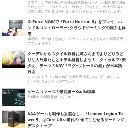
クエスト」の第4回が東京都立産業貿易センター浜松町館で開催
されました。このイベントに合わせて取材した、各社の現場で
実際に働いている若手社員へのインタビューをお届けします。
GeForce NOWで『Forza Horizon 6』をプレイ。ハ
ンドルコントローラー×クラウドゲーミングの底力を体
感
体感的にラグはほぼ無し。グラフィックスはもちろん最高設定
でプレイ可能！
クーデレからスタイル抜群お姉さんまでよりどりみど
りな人外娘たちとホテル経営しよう！「クトゥルフ×美
少女」テーマのADV『ヨグ=ソトースの庭』が日本語
対応
ツンデレドラゴン娘や無口な複眼死神美少女など、属性てんこ
もりのヒロインたちがアツい！
ゲームコマースの最前線ーXsolla特集
Xsollaの最新情報はこちらから！
AAAゲームも制作も妥協なし。「Lenovo Legion To
wer 5」はCore Ultra世代の“全てこなせるゲーミング
デスクトップ”