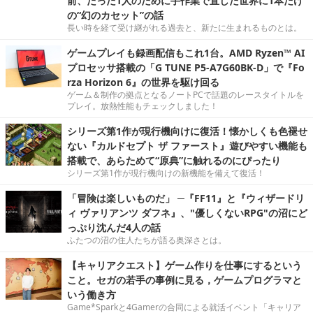
前、たった1人のために手作業で直した世界に1本だけ
の“幻のカセット”の話
長い時を経て受け継がれる過去と、新たに生まれるものとは。
ゲームプレイも録画配信もこれ1台。AMD Ryzen™ AI
プロセッサ搭載の「G TUNE P5-A7G60BK-D」で『Fo
rza Horizon 6』の世界を駆け回る
ゲーム＆制作の拠点となるノートPCで話題のレースタイトルを
プレイ。放熱性能もチェックしました！
シリーズ第1作が現行機向けに復活！懐かしくも色褪せ
ない『カルドセプト ザ ファースト』遊びやすい機能も
搭載で、あらためて“原典”に触れるのにぴったり
シリーズ第1作が現行機向けの新機能を備えて復活！
「冒険は楽しいものだ」 ─『FF11』と『ウィザードリ
ィ ヴァリアンツ ダフネ』、"優しくないRPG"の沼にど
っぷり沈んだ4人の話
ふたつの沼の住人たちが語る奥深さとは。
【キャリアクエスト】ゲーム作りを仕事にするという
こと。セガの若手の事例に見る，ゲームプログラマと
いう働き方
Game*Sparkと4Gamerの合同による就活イベント「キャリア