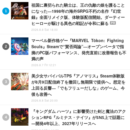
祖国に裏切られた騎士は、王の仇敵の娘を護ること
になった―1998年の海外SRPG不朽の名作『幻世
録』全面リメイク版、体験版配信開始。ダーティー
ヒーローが駆ける異色の戦記が令和に蘇る
PR
2026.8.8 Sat 18:00
マーベル新作格ゲー『MARVEL Tōkon: Fighting
Souls』Steamで“賛否両論”―オープンベータで指
摘のPC版パフォーマンス、発売直前に改善報告も不
満の声
2026.8.7 Fri 12:21
美少女サバイバルTPS『アノマリス』Steam体験版
が8月9日配信終了を撤回し無期限で提供へ。想定を
上回る反響―「でもフリューだしな」のゲーム、今
後も改善へ
2026.8.8 Sat 20:00
『キングダム ハーツ』に影響受けた剣と魔法のアク
ションRPG『ルミナス・ナイツ』がSNS上で話題に
―開発4年以上、2027年リリースへ