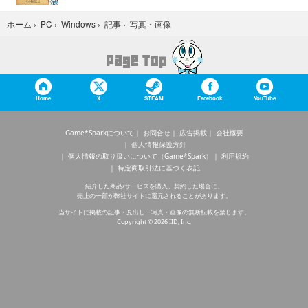
写真・画像
ホーム
›
PC
›
Windows
›
記事
›
Home
X
STEAM
Facebook
YouTube
Game*Sparkについて
お問合せ
広告掲載
会社概要
個人情報保護方針
個人情報の取り扱いについて（Game*Spark）
利用規約
特定商取引法に基づく表記
紹介した商品/サービスを購入、契約した場合に、
売上の一部が弊社サイトに還元されることがあります。
当サイトに掲載の記事・見出し・写真・画像の無断転載を禁じます。
Copyright © 2026 IID, Inc.