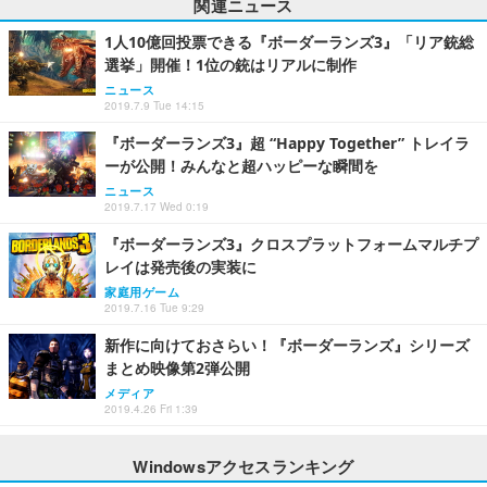
関連ニュース
1人10億回投票できる『ボーダーランズ3』「リア銃総
選挙」開催！1位の銃はリアルに制作
ニュース
2019.7.9 Tue 14:15
『ボーダーランズ3』超 “Happy Together” トレイラ
ーが公開！みんなと超ハッピーな瞬間を
ニュース
2019.7.17 Wed 0:19
『ボーダーランズ3』クロスプラットフォームマルチプ
レイは発売後の実装に
家庭用ゲーム
2019.7.16 Tue 9:29
新作に向けておさらい！『ボーダーランズ』シリーズ
まとめ映像第2弾公開
メディア
2019.4.26 Fri 1:39
Windowsアクセスランキング