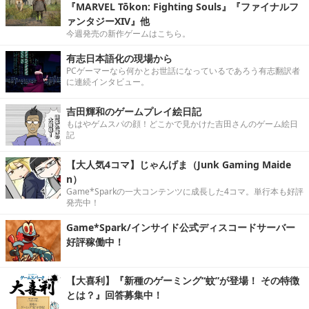
『MARVEL Tōkon: Fighting Souls』『ファイナルフ
ァンタジーXIV』他
今週発売の新作ゲームはこちら。
有志日本語化の現場から
PCゲーマーなら何かとお世話になっているであろう有志翻訳者
に連続インタビュー。
吉田輝和のゲームプレイ絵日記
もはやゲムスパの顔！どこかで見かけた吉田さんのゲーム絵日
記
【大人気4コマ】じゃんげま（Junk Gaming Maide
n）
Game*Sparkの一大コンテンツに成長した4コマ。単行本も好評
発売中！
Game*Spark/インサイド公式ディスコードサーバー
好評稼働中！
【大喜利】『新種のゲーミング“蚊”が登場！ その特徴
とは？』回答募集中！