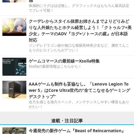
感
体感的にラグはほぼ無し。グラフィックスはもちろん最高設定
でプレイ可能！
クーデレからスタイル抜群お姉さんまでよりどりみど
りな人外娘たちとホテル経営しよう！「クトゥルフ×美
少女」テーマのADV『ヨグ=ソトースの庭』が日本語
対応
ツンデレドラゴン娘や無口な複眼死神美少女など、属性てんこ
もりのヒロインたちがアツい！
ゲームコマースの最前線ーXsolla特集
Xsollaの最新情報はこちらから！
AAAゲームも制作も妥協なし。「Lenovo Legion To
wer 5」はCore Ultra世代の“全てこなせるゲーミング
デスクトップ”
迫力を感じる強力スペック。メンテナンスしやすい構造もあり
がたい！
連載・注目記事
今週発売の新作ゲーム『Beast of Reincarnation』