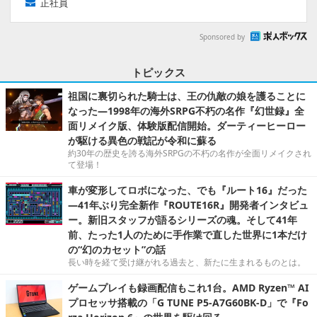
正社員
Sponsored by
トピックス
祖国に裏切られた騎士は、王の仇敵の娘を護ることに
なった―1998年の海外SRPG不朽の名作『幻世録』全
面リメイク版、体験版配信開始。ダーティーヒーロー
が駆ける異色の戦記が令和に蘇る
約30年の歴史を誇る海外SRPGの不朽の名作が全面リメイクされ
て登場！
車が変形してロボになった、でも『ルート16』だった
―41年ぶり完全新作『ROUTE16R』開発者インタビュ
ー。新旧スタッフが語るシリーズの魂。そして41年
前、たった1人のために手作業で直した世界に1本だけ
の“幻のカセット”の話
長い時を経て受け継がれる過去と、新たに生まれるものとは。
ゲームプレイも録画配信もこれ1台。AMD Ryzen™ AI
プロセッサ搭載の「G TUNE P5-A7G60BK-D」で『Fo