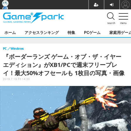
search
menu
ホーム
アクセスランキング
特集
PCゲーム
家庭用ゲー
PC
Windows
『ボーダーランズ ゲーム・オブ・ザ・イヤー
エディション』がXB1/PCで週末フリープレ
イ！最大50%オフセールも 1枚目の写真・画像
2019.7.19 Fri 14:30