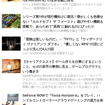
rza Horizon 6』の世界を駆け回る
ゲーム＆制作の拠点となるノートPCで話題のレースタイトルを
プレイ。放熱性能もチェックしました！
シリーズ第1作が現行機向けに復活！懐かしくも色褪せ
ない『カルドセプト ザ ファースト』遊びやすい機能も
搭載で、あらためて“原典”に触れるのにぴったり
シリーズ第1作が現行機向けの新機能を備えて復活！
「冒険は楽しいものだ」 ─『FF11』と『ウィザードリ
ィ ヴァリアンツ ダフネ』、"優しくないRPG"の沼にど
っぷり沈んだ4人の話
ふたつの沼の住人たちが語る奥深さとは。
【キャリアクエスト】ゲーム作りを仕事にするという
こと。セガの若手の事例に見る，ゲームプログラマと
いう働き方
Game*Sparkと4Gamerの合同による就活イベント「キャリア
クエスト」の第4回が東京都立産業貿易センター浜松町館で開催
されました。このイベントに合わせて取材した、各社の現場で
実際に働いている若手社員へのインタビューをお届けします。
GeForce NOWで『Forza Horizon 6』をプレイ。ハ
ンドルコントローラー×クラウドゲーミングの底力を体