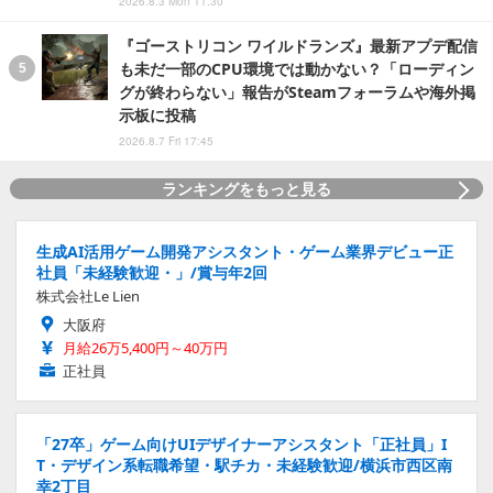
2026.8.3 Mon 11:30
『ゴーストリコン ワイルドランズ』最新アプデ配信
も未だ一部のCPU環境では動かない？「ローディン
グが終わらない」報告がSteamフォーラムや海外掲
示板に投稿
2026.8.7 Fri 17:45
ランキングをもっと見る
生成AI活用ゲーム開発アシスタント・ゲーム業界デビュー正
社員「未経験歓迎・」/賞与年2回
株式会社Le Lien
大阪府
月給26万5,400円～40万円
正社員
「27卒」ゲーム向けUIデザイナーアシスタント「正社員」I
T・デザイン系転職希望・駅チカ・未経験歓迎/横浜市西区南
幸2丁目