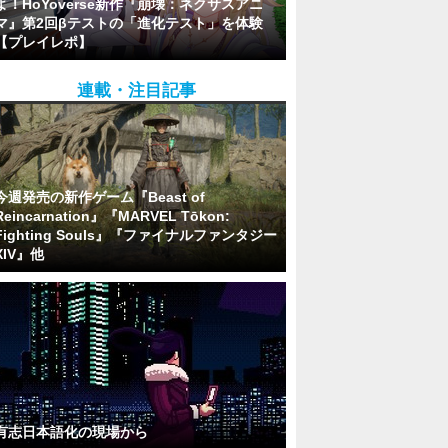
よ！HoYoverse新作『崩壊：ネクサスアニ
マ』第2回βテストの「進化テスト」を体験
【プレイレポ】
連載・注目記事
今週発売の新作ゲーム『Beast of
Reincarnation』『MARVEL Tōkon:
Fighting Souls』『ファイナルファンタジー
XIV』他
有志日本語化の現場から