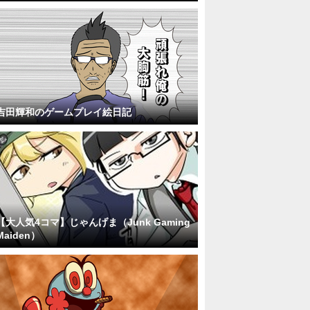
吉田輝和のゲームプレイ絵日記
【大人気4コマ】じゃんげま（Junk Gaming
Maiden）