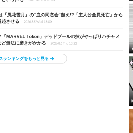
は『風花雪月』の“血の同窓会”超え!?「主人公全員死亡」から
想起させる
2026.8.5 Wed 13:00
『MARVEL Tōkon』デッドプールの技がやっぱりハチャメ
など無法に磨きがかかる
2026.8.6 Thu 13:22
スランキングをもっと見る