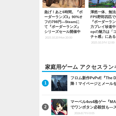
急げ！あと6時間。『ボ
渾然一体、無法
ーダーランズ3』90%オ
FPS野郎四匹
フの798円―Steamに
『ボーダーラン
て『ボーダーランズ』
力プレイ珍道中
シリーズセール開催中
opの魅力は「
チャ感」にある
2025.10.20 Mon 20:00
2025.10.3 Fri 12:00
家庭用ゲーム アクセスラン
フロム新作PvPvE『The
降！マイページとメール
マーベル4vs4格ゲー『MA
でワンボタン必殺技も―
2026.8.7 Fri 0:05