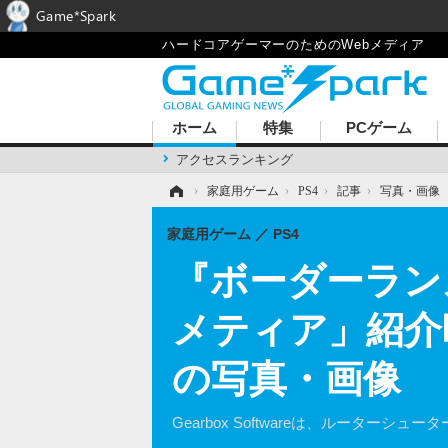
Game*Spark
ハードコアゲーマーのためのWebメディア
ホーム
特集
PCゲーム
アクセスランキング
ホーム
›
家庭用ゲーム
›
PS4
›
記事
›
写真・画像
家庭用ゲーム
PS4
『ボーダーラン
メティア」紹介
の写真・画像
Gearbox Softwareは、ルー