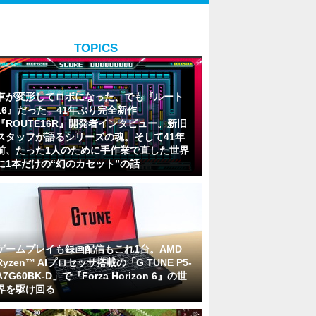
TOPICS
車が変形してロボになった、でも『ルート
16』だった―41年ぶり完全新作
『ROUTE16R』開発者インタビュー。新旧
スタッフが語るシリーズの魂。そして41年
前、たった1人のために手作業で直した世界
に1本だけの“幻のカセット”の話
ゲームプレイも録画配信もこれ1台。AMD
Ryzen™ AIプロセッサ搭載の「G TUNE P5-
A7G60BK-D」で『Forza Horizon 6』の世
界を駆け回る