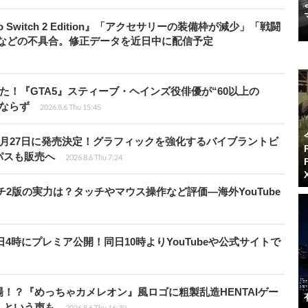
do Switch 2 Edition』「アクセサリーの装備枠が減少」「戦闘
」などの不具合。修正データを近日中に配信予定
た！『GTA5』スティーブ・ヘインズ役俳優が“60以上の
ならず
2026.8.6 Thu 15:45
0月27日に発売決定！グラフィックを強化するバイブラントビ
パスも販売へ
2026.8.6 Thu 7:24
チ2版の実力は？タッチやマウス操作など評価―海外YouTube
月28日4時にプレミア公開！同日10時よりYouTubeや公式サイトで
！？『めっちゃカメレオン』風ロゴに粗製乱造HENTAIゲー
」という声も
2026.8.6 Thu 16:30