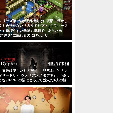
シリーズ第1作が現行機向けに復活！懐かし
くも色褪せない『カルドセプト ザ ファース
ト』遊びやすい機能も搭載で、あらため
て“原典”に触れるのにぴったり
「冒険は楽しいものだ」 ─『FF11』と『ウ
ィザードリィ ヴァリアンツ ダフネ』、"優し
くないRPG"の沼にどっぷり沈んだ4人の話