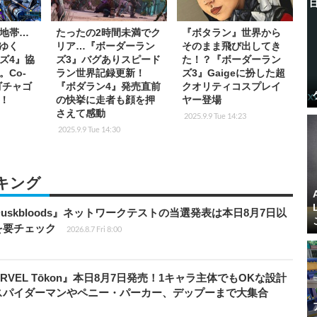
地帯…
たったの2時間未満でク
『ボタラン』世界から
でゆく
リア…『ボーダーラン
そのまま飛び出してき
ズ4』協
ズ3』バグありスピード
た！？『ボーダーラン
。Co-
ラン世界記録更新！
ズ3』Gaigeに扮した超
ゴチャゴ
『ボダラン4』発売直前
クオリティコスプレイ
！
の快挙に走者も顔を押
ヤー登場
さえて感動
2025.9.9 Tue 14:23
2025.9.9 Tue 14:30
キング
 Duskbloods』ネットワークテストの当選発表は本日8月7日以
を要チェック
2026.8.7 Fri 8:00
RVEL Tōkon』本日8月7日発売！1キャラ主体でもOKな設計
スパイダーマンやペニー・パーカー、デップーまで大集合