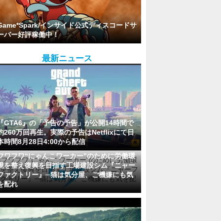
Game*Spark/インサイド公式ディスコードサ
ーバー好評稼働中！
最新ニュース
『GTA6』の「予告の予告」が公開14時間で
約260万回再生。実際の予告はNetflixにて日
本時間8月28日4:00から配信
フワフワ“にゃんこワーカー”のために労働環
境を整え復興を目指す工場建設シム『ニャー
ファクトリー』─猫は気分屋、ご機嫌にも気
を配れ