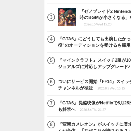
『ゼノブレイド2 Ninten
時のBGMが小さくなる
2026.8.5 Wed 15:20
『GTA6』にどうしても出演したかっ
役”のオーディションを受けるも採用
『マインクラフト』スイッチ2版が1
ジュアルズに対応しアップグレード
ついにサービス開始『FF14』スイッ
チャンネルが検証
2026.8.5 Wed 15:15
『GTA6』長編映像がNetflixで8
も解禁へ
2026.8.6 Thu 21:27
『変態カメレオン』がスイッチに登場
ムが合体―「なぜこれが許される？