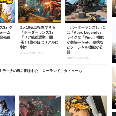
ズ3』ク
1人10億回投票できる
『ボーダーランズ3』に
ォーム
『ボーダーランズ3』
は『Apex Legends』
発売後
「リア銃総選挙」開
ライクな「Ping」機能
催！1位の銃はリアルに
が実装―Twitch連携な
制作
どソーシャル機能が公
開
2019.7.9 Tue 14:15
2019.7.9 Tue 11:00
！ティナの腕に刻まれた「ローランド」タトゥーも