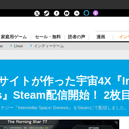
家庭用ゲーム
セール・無料
読者の声
漫画
イン
ac
Linux
インディーゲーム
トが作った宇宙4X『Inters
esis』Steam配信開始！ 
ー『Interstellar Space: Genesis』をSteamにて配信しました。