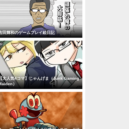
吉田輝和のゲームプレイ絵日記
【大人気4コマ】じゃんげま（Junk Gaming
Maiden）