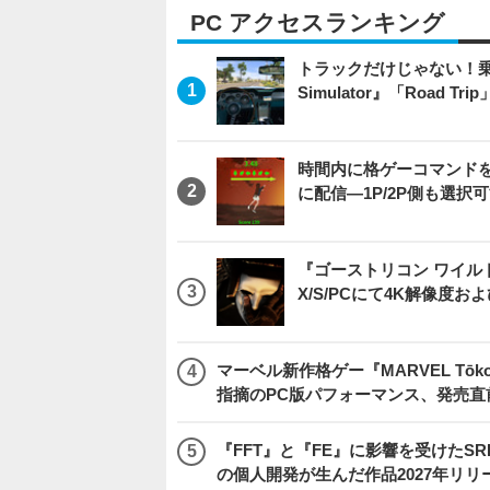
PC アクセスランキング
トラックだけじゃない！乗用
Simulator』「Road T
時間内に格ゲーコマンドを入
に配信―1P/2P側も選択
『ゴーストリコン ワイルドラン
X/S/PCにて4K解像度お
マーベル新作格ゲー『MARVEL Tōkon
指摘のPC版パフォーマンス、発売直
『FFT』と『FE』に影響を受けたSR
の個人開発が生んだ作品2027年リリ