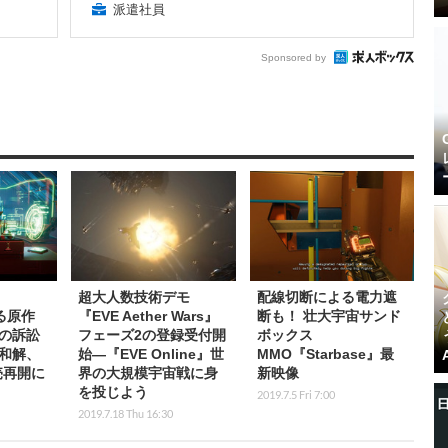
派遣社員
Sponsored by
超大人数技術デモ
配線切断による電力遮
巡る原作
『EVE Aether Wars』
断も！ 壮大宇宙サンド
の訴訟
フェーズ2の登録受付開
ボックス
和解、
始―『EVE Online』世
MMO『Starbase』最
売再開に
界の大規模宇宙戦に身
新映像
を投じよう
2019.7.5 Fri 7:00
2019.7.18 Thu 16:30