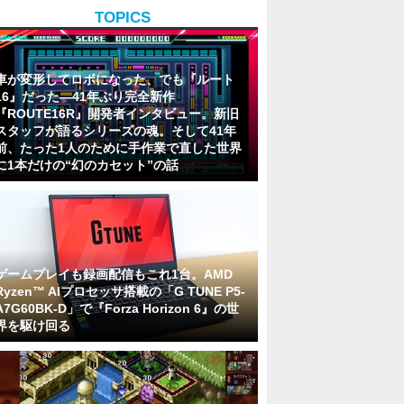
TOPICS
車が変形してロボになった、でも『ルート
16』だった―41年ぶり完全新作
『ROUTE16R』開発者インタビュー。新旧
スタッフが語るシリーズの魂。そして41年
前、たった1人のために手作業で直した世界
に1本だけの“幻のカセット”の話
ゲームプレイも録画配信もこれ1台。AMD
Ryzen™ AIプロセッサ搭載の「G TUNE P5-
A7G60BK-D」で『Forza Horizon 6』の世
界を駆け回る