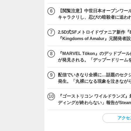
【閲覧注意】中世日本オープンワールドア
キャラクリし、忍びの暗殺者に追わ
2.5D式SFメトロイドヴァニア新作『E
『Kingdoms of Amalur』元
『MARVEL Tōkon』のデッド
が発見される。「デップードリーム
配信でいきなり全裸に…話題のセク
発生。「丸裸になる現象を泣きなが
『ゴーストリコン ワイルドランズ』
ディングが終わらない」報告がSte
アクセ