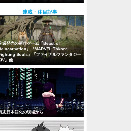
連載・注目記事
今週発売の新作ゲーム『Beast of
Reincarnation』『MARVEL Tōkon:
Fighting Souls』『ファイナルファンタジー
XIV』他
有志日本語化の現場から