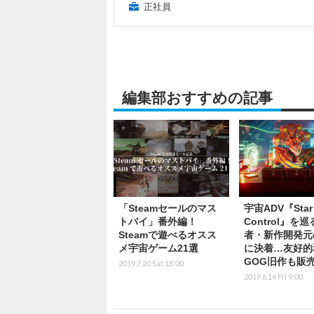
正社員
編集部おすすめの記事
「Steamセールのマス
宇宙ADV『Star
トバイ」番外編！
Control』を
Steamで遊べるオスス
者・新作開発元
メ宇宙ゲーム21選
に決着…友好的
GOG旧作も販
2019.7.20 Sat 18:00
2019.6.14 Fri 9:00