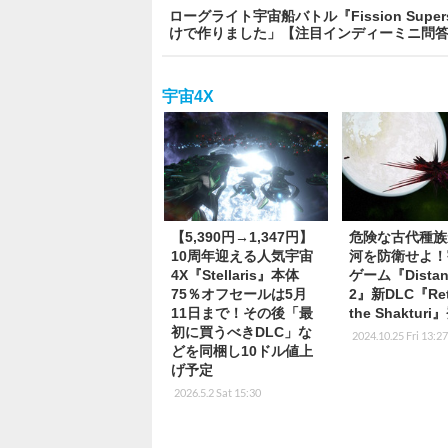
ローグライト宇宙船バトル『Fission Sup
けで作りました」【注目インディーミニ問
宇宙4X
【5,390円→1,347円】
危険な古代種族
10周年迎える人気宇宙
河を防衛せよ！
4X『Stellaris』本体
ゲーム『Distant
75％オフセールは5月
2』新DLC『Retu
11日まで！その後「最
the Shaktur
初に買うべきDLC」な
2024.10.25 Fri 13:2
どを同梱し10ドル値上
げ予定
2026.5.2 Sat 15:30