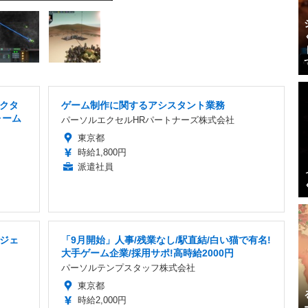
クタ
ゲーム制作に関するアシスタント業務
ォーム
パーソルエクセルHRパートナーズ株式会社
東京都
時給1,800円
派遣社員
ジェ
「9月開始」人事/残業なし/駅直結/白い猫で有名!
大手ゲーム企業/採用サポ!高時給2000円
パーソルテンプスタッフ株式会社
東京都
時給2,000円