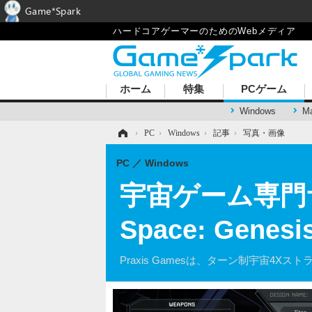
Game*Spark
ハードコアゲーマーのためのWebメディア
ホーム
特集
PCゲーム
Windows
M
ホーム
›
PC
›
Windows
›
記事
›
写真・画像
PC
Windows
宇宙ゲーム専門サイ
Space: Gen
Praxis Gamesは、ターン制宇宙4Xストラテジ