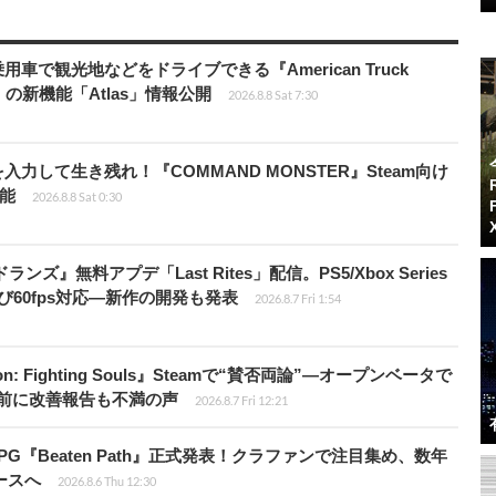
車で観光地などをドライブできる『American Truck
rip」の新機能「Atlas」情報公開
2026.8.8 Sat 7:30
力して生き残れ！『COMMAND MONSTER』Steam向け
可能
2026.8.8 Sat 0:30
ズ』無料アプデ「Last Rites」配信。PS5/Xbox Series
よび60fps対応―新作の開発も発表
2026.8.7 Fri 1:54
: Fighting Souls』Steamで“賛否両論”―オープンベータで
前に改善報告も不満の声
2026.8.7 Fri 12:21
PG『Beaten Path』正式発表！クラファンで注目集め、数年
ースへ
2026.8.6 Thu 12:30