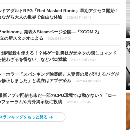
ダルトRPG『Red Masked Ronin』早期アクセス開始！
れながら大人の世界で自由な体験
2026.8.7 Fri 14:45
ndbloom』発表＆Steamページ公開―『XCOM 2』
開発者設立の新スタジオによる
2026.8.8 Sat 7:00
プールは瞬獄殺も使える！？格ゲー乱舞技が元ネタの隠しコマンド
を使わざるを得ない」などパロ満載
2026.8.7 Fri 13:30
シーホラー『スパンキング除霊師』人妻霊の服が消えるバグが
ら修正しました」と現在はアプデ済み
2026.8.4 Tue 10:41
最新アプデ配信も未だ一部のCPU環境では動かない？「ロー
amフォーラムや海外掲示板に投稿
2026.8.7 Fri 17:45
スランキングをもっと見る