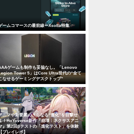
ゲームコマースの最前線ーXsolla特集
AAAゲームも制作も妥協なし。「Lenovo
Legion Tower 5」はCore Ultra世代の“全て
こなせるゲーミングデスクトップ”
アニマや新要素のさらなる“進化”を目撃せ
よ！HoYoverse新作『崩壊：ネクサスアニ
マ』第2回βテストの「進化テスト」を体験
【プレイレポ】