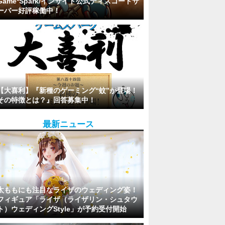
Game*Spark/インサイド公式ディスコードサ
ーバー好評稼働中！
【大喜利】『新種のゲーミング“蚊”が登場！
その特徴とは？』回答募集中！
最新ニュース
太ももにも注目なライザのウェディング姿！
フィギュア「ライザ（ライザリン・シュタウ
ト）ウェディングStyle」が予約受付開始