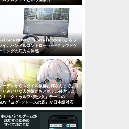
GeForce NOWで『Forza Horizon 6』をプ
レイ。ハンドルコントローラー×クラウドゲ
ーミングの底力を体感
クーデレからスタイル抜群お姉さんまでより
どりみどりな人外娘たちとホテル経営しよ
う！「クトゥルフ×美少女」テーマの
ADV『ヨグ=ソトースの庭』が日本語対応