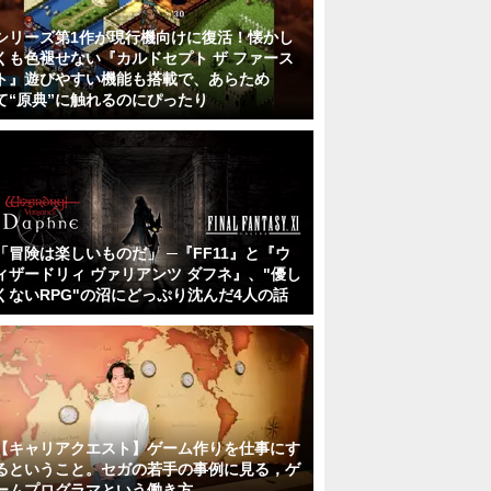
シリーズ第1作が現行機向けに復活！懐かし
くも色褪せない『カルドセプト ザ ファース
ト』遊びやすい機能も搭載で、あらため
て“原典”に触れるのにぴったり
「冒険は楽しいものだ」 ─『FF11』と『ウ
ィザードリィ ヴァリアンツ ダフネ』、"優し
くないRPG"の沼にどっぷり沈んだ4人の話
【キャリアクエスト】ゲーム作りを仕事にす
るということ。セガの若手の事例に見る，ゲ
ームプログラマという働き方