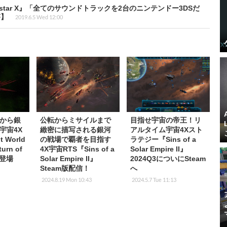
erstar X』「全てのサウンドトラックを2台のニンテンドー3DSだ
答】
2019.6.5 Wed 12:00
から銀
公転からミサイルまで
目指せ宇宙の帝王！リ
宇宙4X
緻密に描写される銀河
アルタイム宇宙4Xスト
 World
の戦場で覇者を目指す
ラテジー『Sins of a
rn of
4X宇宙RTS『Sins of a
Solar Empire II』
i』登場
Solar Empire II』
2024Q3についにSteam
Steam版配信！
へ
7
2024.8.19 Mon 10:43
2024.5.7 Tue 11:13