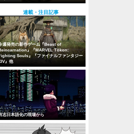
連載・注目記事
今週発売の新作ゲーム『Beast of
Reincarnation』『MARVEL Tōkon:
Fighting Souls』『ファイナルファンタジー
XIV』他
有志日本語化の現場から