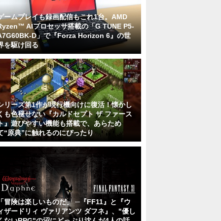
ゲームプレイも録画配信もこれ1台。AMD
Ryzen™ AIプロセッサ搭載の「G TUNE P5-
A7G60BK-D」で『Forza Horizon 6』の世
界を駆け回る
シリーズ第1作が現行機向けに復活！懐かし
くも色褪せない『カルドセプト ザ ファース
ト』遊びやすい機能も搭載で、あらため
て“原典”に触れるのにぴったり
「冒険は楽しいものだ」 ─『FF11』と『ウ
ィザードリィ ヴァリアンツ ダフネ』、"優し
くないRPG"の沼にどっぷり沈んだ4人の話