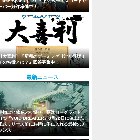
Game*Spark/インサイド公式ディスコードサ
ーバー好評稼働中！
【大喜利】『新種のゲーミング“蚊”が登場！
その特徴とは？』回答募集中！
最新ニュース
建物ごと敵をぶっ壊せ！高速ローグライト
FPS『VOID/BREAKER』8月22日に値上げ。
正式リリース前にお得に手に入れる最後のチ
ャンス