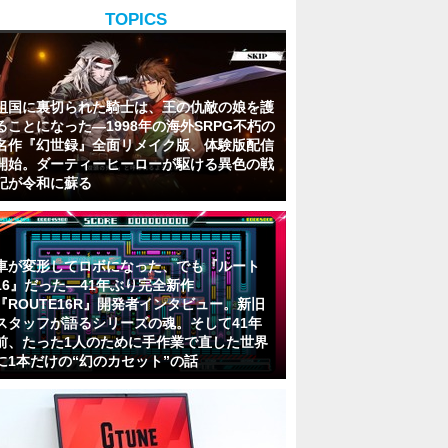
TOPICS
祖国に裏切られた騎士は、王の仇敵の娘を護
ることになった―1998年の海外SRPG不朽の
名作『幻世録』全面リメイク版、体験版配信
開始。ダーティーヒーローが駆ける異色の戦
記が令和に蘇る
車が変形してロボになった、でも『ルート
16』だった―41年ぶり完全新作
『ROUTE16R』開発者インタビュー。新旧
スタッフが語るシリーズの魂。そして41年
前、たった1人のために手作業で直した世界
に1本だけの“幻のカセット”の話