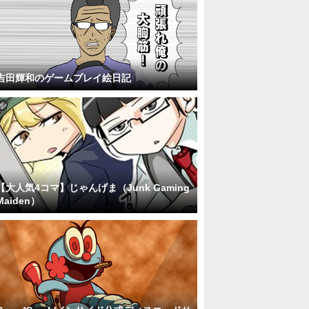
吉田輝和のゲームプレイ絵日記
【大人気4コマ】じゃんげま（Junk Gaming
Maiden）