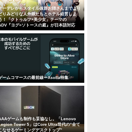
クーデレからスタイル抜群お姉さんまでより
どりみどりな人外娘たちとホテル経営しよ
う！「クトゥルフ×美少女」テーマの
ADV『ヨグ=ソトースの庭』が日本語対応
ゲームコマースの最前線ーXsolla特集
AAAゲームも制作も妥協なし。「Lenovo
Legion Tower 5」はCore Ultra世代の“全て
こなせるゲーミングデスクトップ”