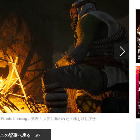
nts Uprising』発表！ 人間に奪われた土地を取り戻せ
この記事へ戻る
5/7