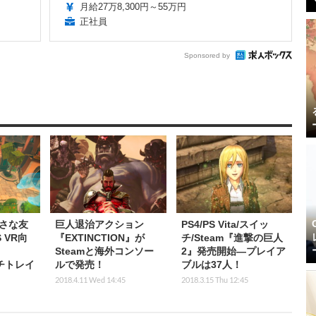
月給27万8,300円～55万円
正社員
Sponsored by
さな友
巨人退治アクション
PS4/PS Vita/スイッ
 VR向
『EXTINCTION』が
チ/Steam『進撃の巨人
Steamと海外コンソー
2』発売開始―プレイア
ンチトレイ
ルで発売！
ブルは37人！
2018.4.11 Wed 14:45
2018.3.15 Thu 12:45