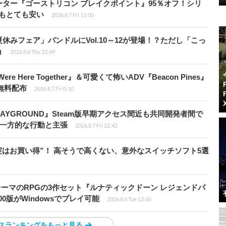
シューター『ゴーストリコン ブレイクポイント』95％オフ！シリ
ルもとても安い
2026.8.7 Fri 11:00
ト夏休みフェア」バンドルにVol.10～12が登場！？ただし「こっ
ョ
2026.8.6 Thu 22:49
re Here Together』＆可愛くて怖いADV『Beacon Pines』
で無料配布
2026.8.7 Fri 0:10
PLAYGROUND』Steam版早期アクセス間近も共同開発者間で
除き一方的な行動と主張
2026.8.7 Fri 22:42
“実はお買い得”！ 高そうで高くない、意外なスイッチソフト5選
険がテーマのRPGの3作セット『ルナティックドーン レジェンドパ
00版がWindowsでプレイ可能
2026.8.4 Tue 13:45
スランキングをもっと見る