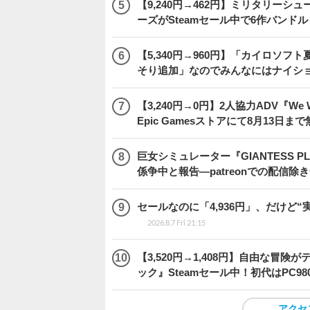
【9,240円→462円】ミリタリー
ーズがSteamセール中で6作バンド
【5,340円→960円】「カイロソフ
そり追加」なのでみんなにはナイシ
【3,240円→0円】2人協力ADV『We We
Epic Gamesストアにて8月13日ま
巨女シミュレーター『GIANTESS 
係争中と報告―patreonでの配信
セールなのに「4,936円」、だけど
2026.8.7 Fri 21:15
【3,520円→1,408円】自由な冒
ック』Steamセール中！初代はPC98
アクセ