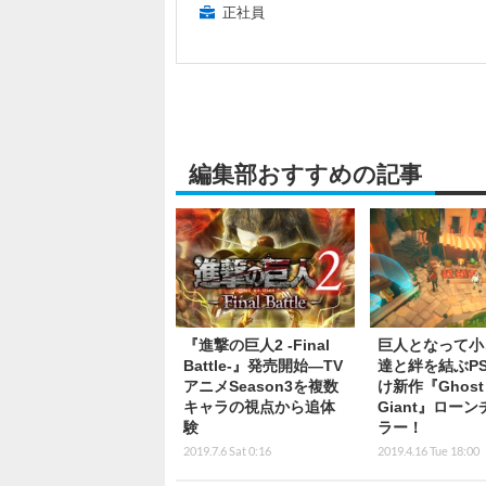
正社員
編集部おすすめの記事
『進撃の巨人2 -Final
巨人となって小
Battle-』発売開始―TV
達と絆を結ぶPS
アニメSeason3を複数
け新作『Ghost
キャラの視点から追体
Giant』ロー
験
ラー！
2019.7.6 Sat 0:16
2019.4.16 Tue 18:00