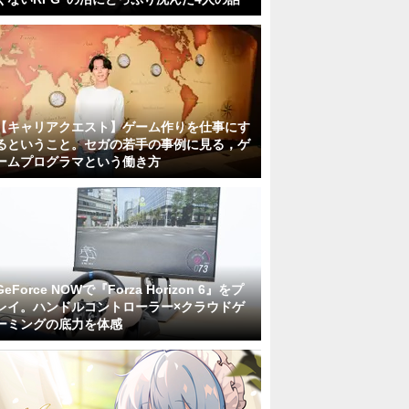
【キャリアクエスト】ゲーム作りを仕事にす
るということ。セガの若手の事例に見る，ゲ
ームプログラマという働き方
GeForce NOWで『Forza Horizon 6』をプ
レイ。ハンドルコントローラー×クラウドゲ
ーミングの底力を体感