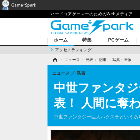
Game*Spark
ハードコアゲーマーのためのWebメディア
ホーム
特集
PCゲーム
アクセスランキング
ホーム
›
ニュース
›
発表
›
記事
›
写真・画像
ニュース
発表
中世ファンタジー巨
表！ 人間に奪
中世ファンタジー巨人ハクスラというあ