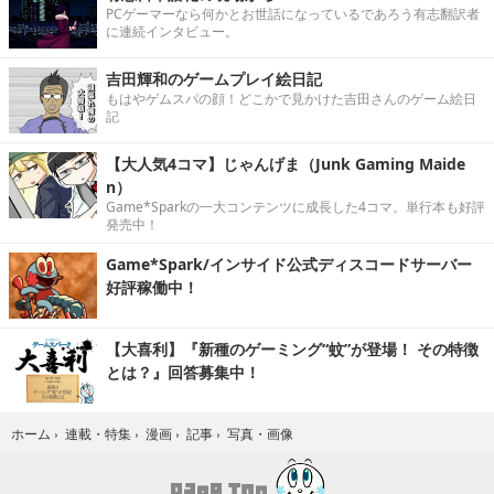
PCゲーマーなら何かとお世話になっているであろう有志翻訳者
に連続インタビュー。
吉田輝和のゲームプレイ絵日記
もはやゲムスパの顔！どこかで見かけた吉田さんのゲーム絵日
記
【大人気4コマ】じゃんげま（Junk Gaming Maide
n）
Game*Sparkの一大コンテンツに成長した4コマ。単行本も好評
発売中！
Game*Spark/インサイド公式ディスコードサーバー
好評稼働中！
【大喜利】『新種のゲーミング“蚊”が登場！ その特徴
とは？』回答募集中！
写真・画像
ホーム
›
連載・特集
›
漫画
›
記事
›