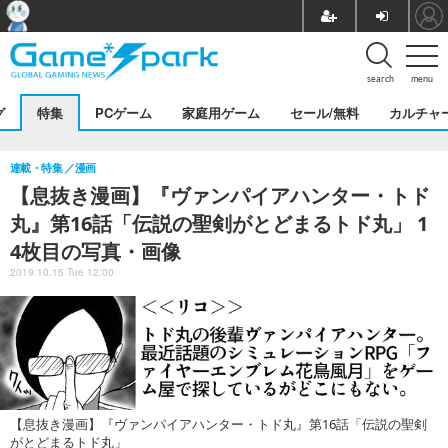
search
menu
グ
特集
PCゲーム
家庭用ゲーム
セール/無料
カルチャ
連載・特集
漫画
【息抜き漫画】『ヴァンパイアハンター・トド
丸』第16話「伝説の聖剣がとどまるトド丸」 1
4枚目の写真・画像
2019.10.15 Tue 12:00
【息抜き漫画】『ヴァンパイアハンター・トド丸』第16話「伝説の聖剣
がとどまるトド丸」