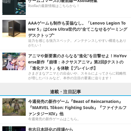
ゲームコマースの最前線ーXsolla特集
Xsollaの最新情報はこちらから！
AAAゲームも制作も妥協なし。「Lenovo Legion To
wer 5」はCore Ultra世代の“全てこなせるゲーミング
デスクトップ”
迫力を感じる強力スペック。メンテナンスしやすい構造もあり
がたい！
アニマや新要素のさらなる“進化”を目撃せよ！HoYov
erse新作『崩壊：ネクサスアニマ』第2回βテストの
「進化テスト」を体験【プレイレポ】
さまざまなアニマとの出会いや、スキルによってさらに戦略性
が増したバトルなど、本作の注目の要素に迫ります！
連載・注目記事
今週発売の新作ゲーム『Beast of Reincarnation』
『MARVEL Tōkon: Fighting Souls』『ファイナルフ
ァンタジーXIV』他
今週発売の新作ゲームはこちら。
有志日本語化の現場から