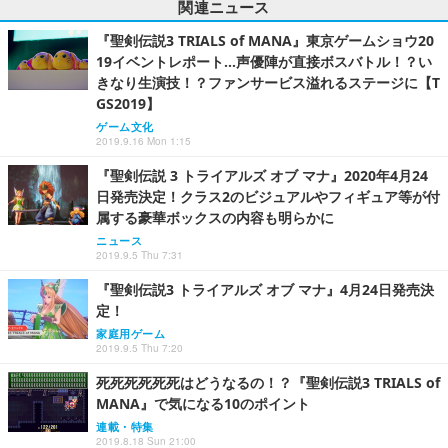
関連ニュース
『聖剣伝説3 TRIALS of MANA』東京ゲームショウ20
19イベントレポート…声優陣が直接ボスバトル！？い
きなり生演技！？ファンサービス溢れるステージに【T
GS2019】
ゲーム文化
2019.9.16 Mon 1:15
『聖剣伝説 3 トライアルズ オブ マナ』2020年4月24
日発売決定！クラス2のビジュアルやフィギュア等が付
属する豪華ボックスの内容も明らかに
ニュース
2019.9.5 Thu 7:31
『聖剣伝説3 トライアルズ オブ マナ』4月24日発売決
定！
家庭用ゲーム
2019.9.5 Thu 7:20
死死死死死死はどうなるの！？『聖剣伝説3 TRIALS of
MANA』で気になる10のポイント
連載・特集
2019.8.18 Sun 21:00