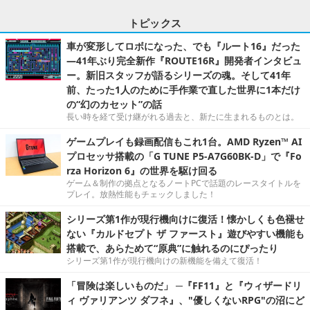
トピックス
車が変形してロボになった、でも『ルート16』だった
―41年ぶり完全新作『ROUTE16R』開発者インタビュ
ー。新旧スタッフが語るシリーズの魂。そして41年
前、たった1人のために手作業で直した世界に1本だけ
の“幻のカセット”の話
長い時を経て受け継がれる過去と、新たに生まれるものとは。
ゲームプレイも録画配信もこれ1台。AMD Ryzen™ AI
プロセッサ搭載の「G TUNE P5-A7G60BK-D」で『Fo
rza Horizon 6』の世界を駆け回る
ゲーム＆制作の拠点となるノートPCで話題のレースタイトルを
プレイ。放熱性能もチェックしました！
シリーズ第1作が現行機向けに復活！懐かしくも色褪せ
ない『カルドセプト ザ ファースト』遊びやすい機能も
搭載で、あらためて“原典”に触れるのにぴったり
シリーズ第1作が現行機向けの新機能を備えて復活！
「冒険は楽しいものだ」 ─『FF11』と『ウィザードリ
ィ ヴァリアンツ ダフネ』、"優しくないRPG"の沼にど