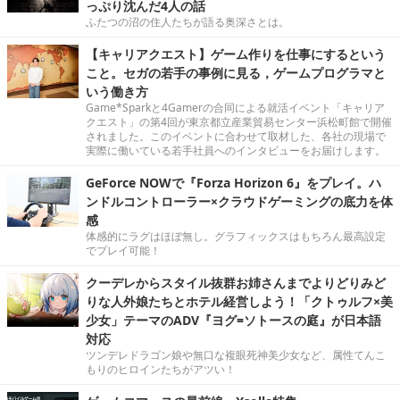
っぷり沈んだ4人の話
ふたつの沼の住人たちが語る奥深さとは。
【キャリアクエスト】ゲーム作りを仕事にするという
こと。セガの若手の事例に見る，ゲームプログラマと
いう働き方
Game*Sparkと4Gamerの合同による就活イベント「キャリア
クエスト」の第4回が東京都立産業貿易センター浜松町館で開催
されました。このイベントに合わせて取材した、各社の現場で
実際に働いている若手社員へのインタビューをお届けします。
GeForce NOWで『Forza Horizon 6』をプレイ。ハ
ンドルコントローラー×クラウドゲーミングの底力を体
感
体感的にラグはほぼ無し。グラフィックスはもちろん最高設定
でプレイ可能！
クーデレからスタイル抜群お姉さんまでよりどりみど
りな人外娘たちとホテル経営しよう！「クトゥルフ×美
少女」テーマのADV『ヨグ=ソトースの庭』が日本語
対応
ツンデレドラゴン娘や無口な複眼死神美少女など、属性てんこ
もりのヒロインたちがアツい！