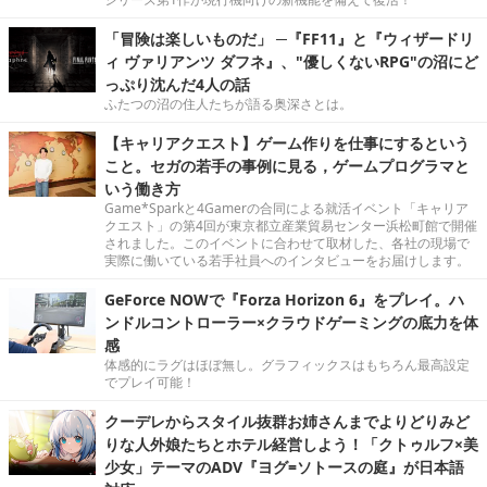
「冒険は楽しいものだ」 ─『FF11』と『ウィザードリ
ィ ヴァリアンツ ダフネ』、"優しくないRPG"の沼にど
っぷり沈んだ4人の話
ふたつの沼の住人たちが語る奥深さとは。
【キャリアクエスト】ゲーム作りを仕事にするという
こと。セガの若手の事例に見る，ゲームプログラマと
いう働き方
Game*Sparkと4Gamerの合同による就活イベント「キャリア
クエスト」の第4回が東京都立産業貿易センター浜松町館で開催
されました。このイベントに合わせて取材した、各社の現場で
実際に働いている若手社員へのインタビューをお届けします。
GeForce NOWで『Forza Horizon 6』をプレイ。ハ
ンドルコントローラー×クラウドゲーミングの底力を体
感
体感的にラグはほぼ無し。グラフィックスはもちろん最高設定
でプレイ可能！
クーデレからスタイル抜群お姉さんまでよりどりみど
りな人外娘たちとホテル経営しよう！「クトゥルフ×美
少女」テーマのADV『ヨグ=ソトースの庭』が日本語