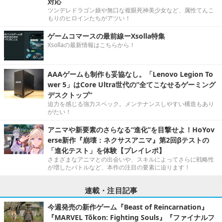
対応
ツンデレドラゴン娘や無口な複眼死神美少女など、属性てんこ
もりのヒロインたちがアツい！
ゲームコマースの最前線ーXsolla特集
Xsollaの最新情報はこちらから！
AAAゲームも制作も妥協なし。「Lenovo Legion To
wer 5」はCore Ultra世代の“全てこなせるゲーミング
デスクトップ”
迫力を感じる強力スペック。メンテナンスしやすい構造もあり
がたい！
アニマや新要素のさらなる“進化”を目撃せよ！HoYov
erse新作『崩壊：ネクサスアニマ』第2回βテストの
「進化テスト」を体験【プレイレポ】
さまざまなアニマとの出会いや、スキルによってさらに戦略性
が増したバトルなど、本作の注目の要素に迫ります！
連載・注目記事
今週発売の新作ゲーム『Beast of Reincarnation』
『MARVEL Tōkon: Fighting Souls』『ファイナルフ