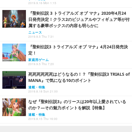
2019.9.16 Mon 1:15
『聖剣伝説 3 トライアルズ オブ マナ』2020年4月24
日発売決定！クラス2のビジュアルやフィギュア等が付
属する豪華ボックスの内容も明らかに
ニュース
2019.9.5 Thu 7:31
『聖剣伝説3 トライアルズ オブ マナ』4月24日発売決
定！
家庭用ゲーム
2019.9.5 Thu 7:20
死死死死死死はどうなるの！？『聖剣伝説3 TRIALS of
MANA』で気になる10のポイント
連載・特集
2019.8.18 Sun 21:00
なぜ『聖剣伝説3』のリースは20年以上愛されている
のか？―その魅力ポイントを解説【特集】
連載・特集
2019.8.15 Thu 16:00