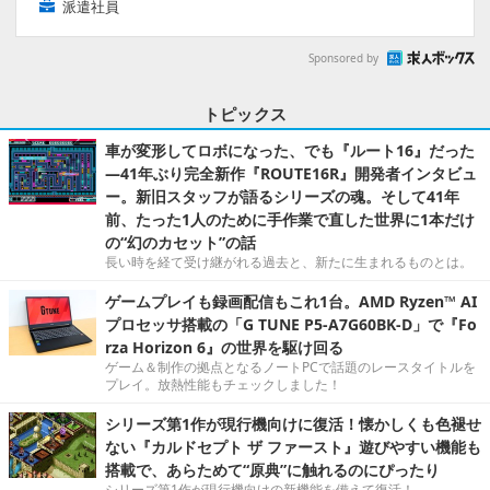
派遣社員
Sponsored by
トピックス
車が変形してロボになった、でも『ルート16』だった
―41年ぶり完全新作『ROUTE16R』開発者インタビュ
ー。新旧スタッフが語るシリーズの魂。そして41年
前、たった1人のために手作業で直した世界に1本だけ
の“幻のカセット”の話
長い時を経て受け継がれる過去と、新たに生まれるものとは。
ゲームプレイも録画配信もこれ1台。AMD Ryzen™ AI
プロセッサ搭載の「G TUNE P5-A7G60BK-D」で『Fo
rza Horizon 6』の世界を駆け回る
ゲーム＆制作の拠点となるノートPCで話題のレースタイトルを
プレイ。放熱性能もチェックしました！
シリーズ第1作が現行機向けに復活！懐かしくも色褪せ
ない『カルドセプト ザ ファースト』遊びやすい機能も
搭載で、あらためて“原典”に触れるのにぴったり
シリーズ第1作が現行機向けの新機能を備えて復活！