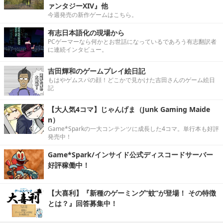
ァンタジーXIV』他
今週発売の新作ゲームはこちら。
有志日本語化の現場から
PCゲーマーなら何かとお世話になっているであろう有志翻訳者
に連続インタビュー。
吉田輝和のゲームプレイ絵日記
もはやゲムスパの顔！どこかで見かけた吉田さんのゲーム絵日
記
【大人気4コマ】じゃんげま（Junk Gaming Maide
n）
Game*Sparkの一大コンテンツに成長した4コマ。単行本も好評
発売中！
Game*Spark/インサイド公式ディスコードサーバー
好評稼働中！
【大喜利】『新種のゲーミング“蚊”が登場！ その特徴
とは？』回答募集中！