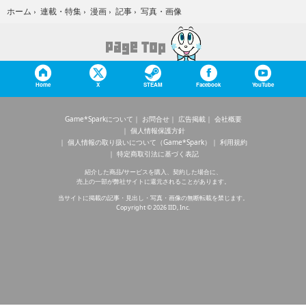
写真・画像
ホーム
›
連載・特集
›
漫画
›
記事
›
Home
X
STEAM
Facebook
YouTube
Game*Sparkについて
お問合せ
広告掲載
会社概要
個人情報保護方針
個人情報の取り扱いについて（Game*Spark）
利用規約
特定商取引法に基づく表記
紹介した商品/サービスを購入、契約した場合に、
売上の一部が弊社サイトに還元されることがあります。
当サイトに掲載の記事・見出し・写真・画像の無断転載を禁じます。
Copyright © 2026 IID, Inc.