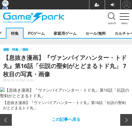
search
menu
グ
特集
PCゲーム
家庭用ゲーム
セール/無料
カルチャ
連載・特集
漫画
【息抜き漫画】『ヴァンパイアハンター・トド
丸』第16話「伝説の聖剣がとどまるトド丸」 7
枚目の写真・画像
2019.10.15 Tue 12:00
【息抜き漫画】『ヴァンパイアハンター・トド丸』第16話「伝説の聖剣
がとどまるトド丸」
この記事へ戻る