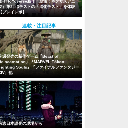
よ！HoYoverse新作『崩壊：ネクサスアニ
マ』第2回βテストの「進化テスト」を体験
【プレイレポ】
連載・注目記事
今週発売の新作ゲーム『Beast of
Reincarnation』『MARVEL Tōkon:
Fighting Souls』『ファイナルファンタジー
XIV』他
有志日本語化の現場から