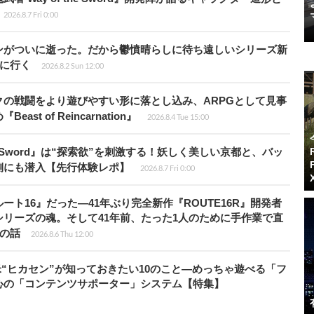
2026.8.7 Fri 0:00
ンがついに逝った。だから鬱憤晴らしに待ち遠しいシリーズ新
6』に行く
2026.8.2 Sun 12:00
の戦闘をより遊びやすい形に落とし込み、ARPGとして見事
 of Reincarnation』
2026.8.4 Tue 15:00
the Sword』は“探索欲”を刺激する！妖しく美しい京都と、バッ
側にも潜入【先行体験レポ】
2026.8.7 Fri 0:00
ト16』だった―41年ぶり完全新作『ROUTE16R』開発者
リーズの魂。そして41年前、たった1人のために手作業で直
”の話
2026.8.6 Thu 12:00
米“ヒカセン”が知っておきたい10のこと―めっちゃ遊べる「フ
心の「コンテンツサポーター」システム【特集】