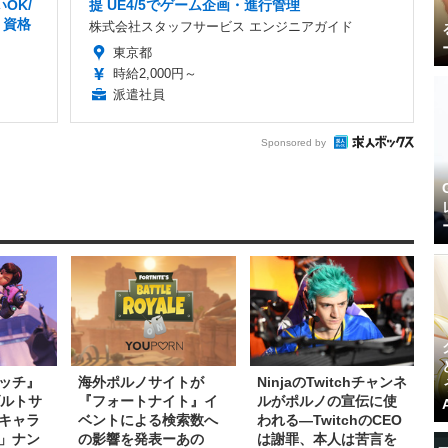
OK/
提 UE4/5でゲーム企画・進行管理
・資格
株式会社スタッフサービス エンジニアガイド
東京都
時給2,000円～
派遣社員
Sponsored by
ッチ』
海外ポルノサイトが
NinjaのTwitchチャンネ
ダルトサ
『フォートナイト』イ
ルがポルノの宣伝に使
キャラ
ベントによる検索数へ
われる―TwitchのCEO
」ナン
の影響を発表ーあの
は謝罪、本人は苦言を