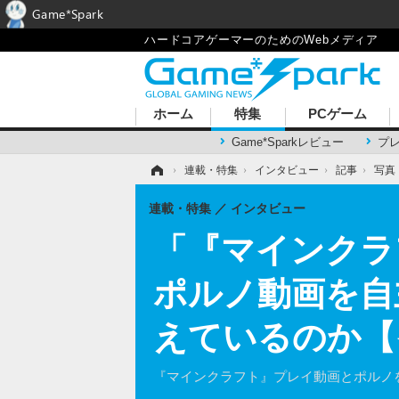
Game*Spark
ハードコアゲーマーのためのWebメディア
ホーム
特集
PCゲーム
Game*Sparkレビュー
プ
ホーム
›
連載・特集
›
インタビュー
›
記事
›
写真
連載・特集
インタビュー
「『マインクラ
ポルノ動画を自
えているのか【
『マインクラフト』プレイ動画とポルノ