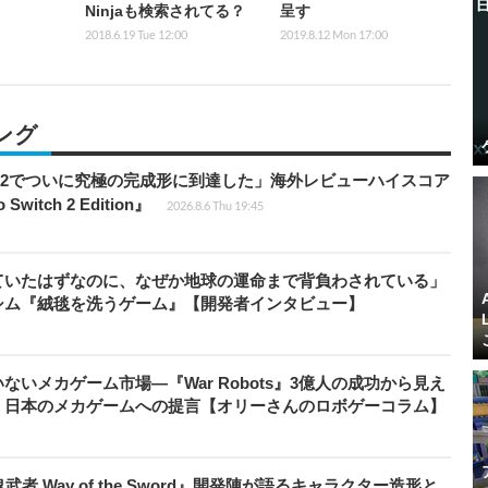
Ninjaも検索されてる？
呈す
2018.6.19 Tue 12:00
2019.8.12 Mon 17:00
ング
チ2でついに究極の完成形に到達した」海外レビューハイスコア
witch 2 Edition』
2026.8.6 Thu 19:45
ていたはずなのに、なぜか地球の運命まで背負わされている」
シム『絨毯を洗うゲーム』【開発者インタビュー】
いメカゲーム市場―『War Robots』3億人の成功から見え
、日本のメカゲームへの提言【オリーさんのロボゲーコラム】
 Way of the Sword』開発陣が語るキャラクター造形と