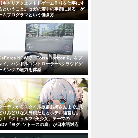
【キャリアクエスト】ゲーム作りを仕事にす
るということ。セガの若手の事例に見る，ゲ
ームプログラマという働き方
GeForce NOWで『Forza Horizon 6』をプ
レイ。ハンドルコントローラー×クラウドゲ
ーミングの底力を体感
クーデレからスタイル抜群お姉さんまでより
どりみどりな人外娘たちとホテル経営しよ
う！「クトゥルフ×美少女」テーマの
ADV『ヨグ=ソトースの庭』が日本語対応