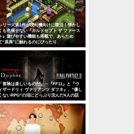
シリーズ第1作が現行機向けに復活！懐かし
くも色褪せない『カルドセプト ザ ファース
ト』遊びやすい機能も搭載で、あらため
て“原典”に触れるのにぴったり
「冒険は楽しいものだ」 ─『FF11』と『ウ
ィザードリィ ヴァリアンツ ダフネ』、"優し
くないRPG"の沼にどっぷり沈んだ4人の話