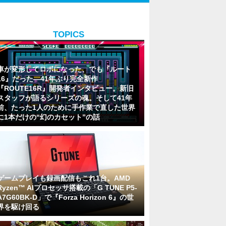
TOPICS
車が変形してロボになった、でも『ルート
16』だった―41年ぶり完全新作
『ROUTE16R』開発者インタビュー。新旧
スタッフが語るシリーズの魂。そして41年
前、たった1人のために手作業で直した世界
に1本だけの“幻のカセット”の話
ゲームプレイも録画配信もこれ1台。AMD
Ryzen™ AIプロセッサ搭載の「G TUNE P5-
A7G60BK-D」で『Forza Horizon 6』の世
界を駆け回る