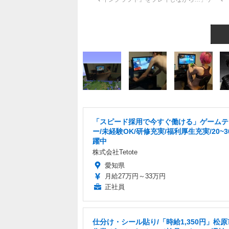
「スピード採用で今すぐ働ける」ゲームテ
ー/未経験OK/研修充実/福利厚生充実/20~
躍中
株式会社Tetote
愛知県
月給27万円～33万円
正社員
仕分け・シール貼り/「時給1,350円」松