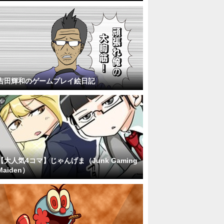
吉田輝和のゲームプレイ絵日記
【大人気4コマ】じゃんげま（Junk Gaming
Maiden）