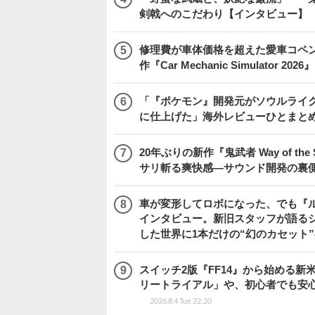
剣戟へのこだわり【インタビュー】
修理費が車体価格を超えた愛車コペ
作『Car Mechanic Simulator 202
「『ポケモン』開発元がソウルライク
に仕上げた」海外レビューひとまとめ『Beast
20年ぶりの新作『鬼武者 Way of 
サリ斬る爽快感―サウンド開発の裏
車が変形してロボになった、でも『ルー
インタビュー。新旧スタッフが語るシ
した世界に1本だけの“幻のカセット
スイッチ2版『FF14』から始める新
リートライアル」や、初心者でも安
2026.8.4 Tue 22:20