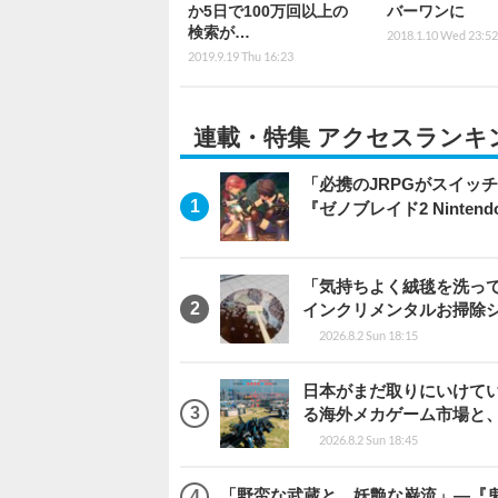
か5日で100万回以上の
バーワンに
検索が…
2018.1.10 Wed 23:52
2019.9.19 Thu 16:23
連載・特集 アクセスランキ
「必携のJRPGがスイッ
『ゼノブレイド2 Nintendo S
「気持ちよく絨毯を洗っ
インクリメンタルお掃除
2026.8.2 Sun 18:15
日本がまだ取りにいけていな
る海外メカゲーム市場と
2026.8.2 Sun 18:45
「野蛮な武蔵と、妖艶な巌流」―『鬼武者