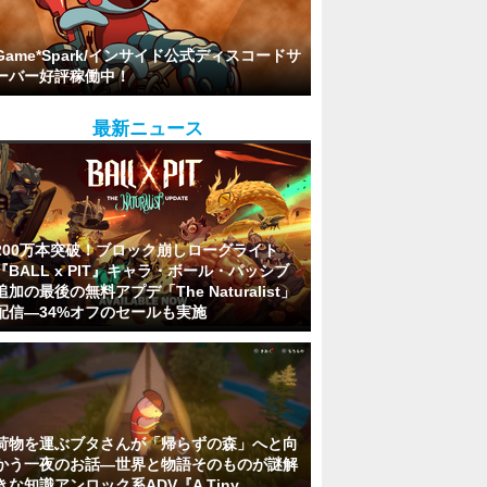
Game*Spark/インサイド公式ディスコードサ
ーバー好評稼働中！
最新ニュース
200万本突破！ブロック崩しローグライト
『BALL x PIT』キャラ・ボール・パッシブ
追加の最後の無料アプデ「The Naturalist」
配信―34%オフのセールも実施
荷物を運ぶブタさんが「帰らずの森」へと向
かう一夜のお話―世界と物語そのものが謎解
きな知識アンロック系ADV『A Tiny