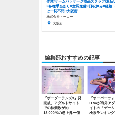
作業/ゲームパッケージ検品スタッフ/週払い
×各種手当あり×空調完備×日祝休み×経験
は一切不問!/大阪府
株式会社トーコー
大阪府
編集部おすすめの記事
『ボーダーランズ3』発
『オーバーウォ
売後、アダルトサイト
D.Vaが海外ア
での検索数が約
イトの「ゲーム
13,000％の急上昇ー僅
検索ランキング