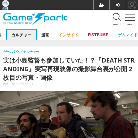
search
menu
料
カルチャー
漫画
インサイド
FISTBUMP
ゲムマイド
ゲーム文化
カルチャー
実は小島監督も参加していた！？『DEATH STR
ANDING』実写再現映像の撮影舞台裏が公開 2
枚目の写真・画像
2019.12.13 Fri 16:01