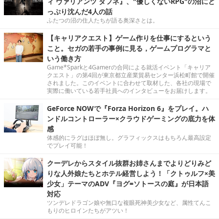
ィ ヴァリアンツ ダフネ』、"優しくないRPG"の沼にど
っぷり沈んだ4人の話
ふたつの沼の住人たちが語る奥深さとは。
【キャリアクエスト】ゲーム作りを仕事にするという
こと。セガの若手の事例に見る，ゲームプログラマと
いう働き方
Game*Sparkと4Gamerの合同による就活イベント「キャリア
クエスト」の第4回が東京都立産業貿易センター浜松町館で開催
されました。このイベントに合わせて取材した、各社の現場で
実際に働いている若手社員へのインタビューをお届けします。
GeForce NOWで『Forza Horizon 6』をプレイ。ハ
ンドルコントローラー×クラウドゲーミングの底力を体
感
体感的にラグはほぼ無し。グラフィックスはもちろん最高設定
でプレイ可能！
クーデレからスタイル抜群お姉さんまでよりどりみど
りな人外娘たちとホテル経営しよう！「クトゥルフ×美
少女」テーマのADV『ヨグ=ソトースの庭』が日本語
対応
ツンデレドラゴン娘や無口な複眼死神美少女など、属性てんこ
もりのヒロインたちがアツい！