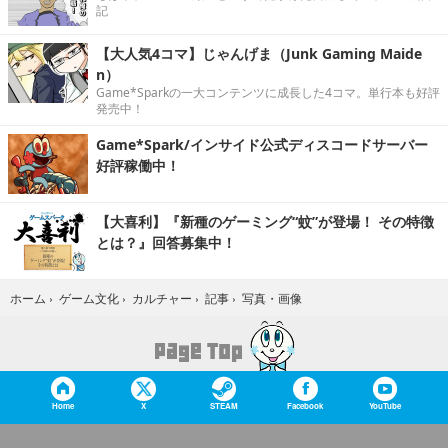
記
【大人気4コマ】じゃんげま（Junk Gaming Maide
n）
Game*Sparkの一大コンテンツに成長した4コマ。単行本も好評
発売中！
Game*Spark/インサイド公式ディスコードサーバー
好評稼働中！
【大喜利】『新種のゲーミング“蚊”が登場！ その特徴
とは？』回答募集中！
写真・画像
ホーム
›
ゲーム文化
›
カルチャー
›
記事
›
Home
X
STEAM
Facebook
YouTube