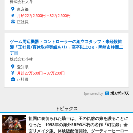
株式会社大斗
東京都
月給22万2,500円～32万2,500円
正社員
ゲーム周辺機器・コントローラーの組立スタッフ・未経験歓
迎「正社員/育休取得実績あり/」高卒以上OK・岡崎市柱西二
丁目
株式会社小林
愛知県
月給27万500円～37万200円
正社員
Sponsored by
トピックス
祖国に裏切られた騎士は、王の仇敵の娘を護ることに
なった―1998年の海外SRPG不朽の名作『幻世録』全
面リメイク版、体験版配信開始。ダーティーヒーロー