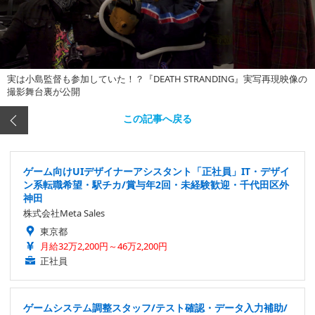
実は小島監督も参加していた！？『DEATH STRANDING』実写再現映像の
撮影舞台裏が公開
この記事へ戻る
ゲーム向けUIデザイナーアシスタント「正社員」IT・デザイ
ン系転職希望・駅チカ/賞与年2回・未経験歓迎・千代田区外
神田
株式会社Meta Sales
東京都
月給32万2,200円～46万2,200円
正社員
ゲームシステム調整スタッフ/テスト確認・データ入力補助/