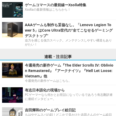
ゲームコマースの最前線ーXsolla特集
Xsollaの最新情報はこちらから！
AAAゲームも制作も妥協なし。「Lenovo Legion To
wer 5」はCore Ultra世代の“全てこなせるゲーミング
デスクトップ”
迫力を感じる強力スペック。メンテナンスしやすい構造もあり
がたい！
連載・注目記事
今週発売の新作ゲーム『The Elder Scrolls IV: Oblivio
n Remastered』『アークナイツ』『Hell Let Loose:
Vietnam』他
今週発売の新作ゲームはこちら。
有志日本語化の現場から
PCゲーマーなら何かとお世話になっているであろう有志翻訳者
に連続インタビュー。
吉田輝和のゲームプレイ絵日記
もはやゲムスパの顔！どこかで見かけた吉田さんのゲーム絵日