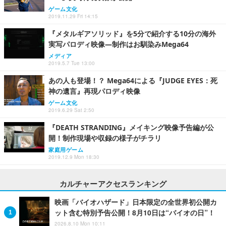
ゲーム文化
2019.11.29 Fri 14:15
『メタルギアソリッド』を5分で紹介する10分の海外
実写パロディ映像―制作はお馴染みMega64
メディア
2019.5.7 Tue 13:00
あの人も登場！？ Mega64による『JUDGE EYES：死
神の遺言』再現パロディ映像
ゲーム文化
2019.6.29 Sat 2:50
『DEATH STRANDING』メイキング映像予告編が公
開！制作現場や収録の様子がチラリ
家庭用ゲーム
2019.12.9 Mon 18:30
カルチャーアクセスランキング
映画「バイオハザード」日本限定の全世界初公開カ
ット含む特別予告公開！8月10日は“バイオの日”！
2026.8.10 Mon 10:11