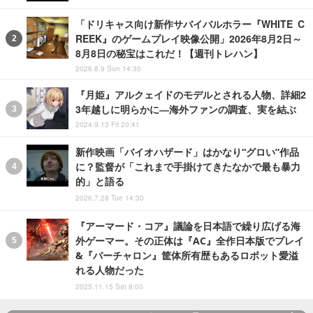
「ドリキャス向け新作サバイバルホラー『WHITE C
REEK』のゲームプレイ映像公開」2026年8月2日～
8月8日の秘宝はこれだ！【週刊トレハン】
2026.8.9 Sun 14:30
『月姫』アルクェイドのモデルとされる人物、詳細2
3年越しに明らかに―海外ファンの調査、実を結ぶ
2024.9.13 Fri 20:41
新作映画「バイオハザード」はかなり“グロい”作品
に？監督が「これまで手掛けてきたなかで最も暴力
的」と語る
2026.7.28 Tue 14:30
『アーマード・コア』議論を日本語で繰り広げる海
外ゲーマー。その正体は『AC』全作日本版でプレイ
&『バーチャロン』筐体所有歴もあるロボット愛溢
れる人物だった
2025.11.15 Sat 8:00