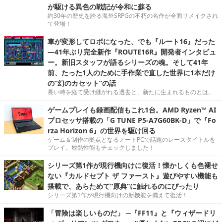
が駆ける異色の戦記が令和に蘇る
約30年の歴史を誇る海外SRPGの不朽の名作が全面リメイクされ
て登場！
車が変形してロボになった、でも『ルート16』だった
―41年ぶり完全新作『ROUTE16R』開発者インタビュ
ー。新旧スタッフが語るシリーズの魂。そして41年
前、たった1人のために手作業で直した世界に1本だけ
の“幻のカセット”の話
長い時を経て受け継がれる過去と、新たに生まれるものとは。
ゲームプレイも録画配信もこれ1台。AMD Ryzen™ AI
プロセッサ搭載の「G TUNE P5-A7G60BK-D」で『Fo
rza Horizon 6』の世界を駆け回る
ゲーム＆制作の拠点となるノートPCで話題のレースタイトルを
プレイ。放熱性能もチェックしました！
シリーズ第1作が現行機向けに復活！懐かしくも色褪せ
ない『カルドセプト ザ ファースト』遊びやすい機能も
搭載で、あらためて“原典”に触れるのにぴったり
シリーズ第1作が現行機向けの新機能を備えて復活！
「冒険は楽しいものだ」 ─『FF11』と『ウィザードリ