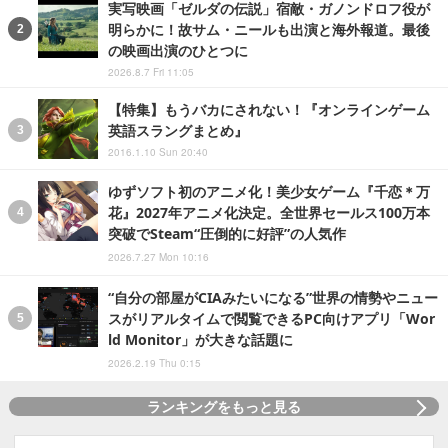
実写映画「ゼルダの伝説」宿敵・ガノンドロフ役が
明らかに！故サム・ニールも出演と海外報道。最後
の映画出演のひとつに
2026.8.7 Fri 11:05
【特集】もうバカにされない！『オンラインゲーム
英語スラングまとめ』
2016.1.10 Sun 20:40
ゆずソフト初のアニメ化！美少女ゲーム『千恋＊万
花』2027年アニメ化決定。全世界セールス100万本
突破でSteam“圧倒的に好評”の人気作
2026.7.27 Mon 10:16
“自分の部屋がCIAみたいになる”世界の情勢やニュー
スがリアルタイムで閲覧できるPC向けアプリ「Wor
ld Monitor」が大きな話題に
2026.2.19 Thu 0:15
ランキングをもっと見る