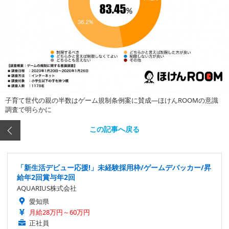
子育て世代の親の半数はゲーム規制条例案に賛成―ほけんROOMの意識
調査で明らかに
この記事へ戻る
「新生活デビュー応援!」未経験採用枠/ゲームデバッカー/昇
給年2回賞与年2回
AQUARIUS株式会社
愛知県
月給28万円～60万円
正社員