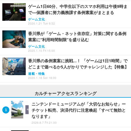
ゲーム1日60分、中学生以下のスマホ利用は午後9時ま
で―保護者に努力義務課す条例素案がまとまる
ゲーム文化
2020.1.21 Tue 9:52
香川県が「ゲーム・ネット依存症」対策に関する条例
素案に“利用時間制限”を盛り込む
ゲーム文化
2020.1.10 Fri 15:00
香川県の条例素案に挑戦…！ 「ゲームは1日1時間」で
どこまで遊べるか5人がかりでチャレンジした【特集】
連載・特集
2020.1.18 Sat 18:00
カルチャーアクセスランキング
ニンテンドーミュージアムが「大切なお知らせ」ー
チケット転売、決済代行に注意喚起「すべて無効と
なります」
2026.8.7 Fri 21:00