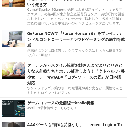
いう働き方
Game*Sparkと4Gamerの合同による就活イベント「キャリア
クエスト」の第4回が東京都立産業貿易センター浜松町館で開催
されました。このイベントに合わせて取材した、各社の現場で
実際に働いている若手社員へのインタビューをお届けします。
GeForce NOWで『Forza Horizon 6』をプレイ。ハ
ンドルコントローラー×クラウドゲーミングの底力を体
感
体感的にラグはほぼ無し。グラフィックスはもちろん最高設定
でプレイ可能！
クーデレからスタイル抜群お姉さんまでよりどりみど
りな人外娘たちとホテル経営しよう！「クトゥルフ×美
少女」テーマのADV『ヨグ=ソトースの庭』が日本語
対応
ツンデレドラゴン娘や無口な複眼死神美少女など、属性てんこ
もりのヒロインたちがアツい！
ゲームコマースの最前線ーXsolla特集
Xsollaの最新情報はこちらから！
AAAゲームも制作も妥協なし。「Lenovo Legion To