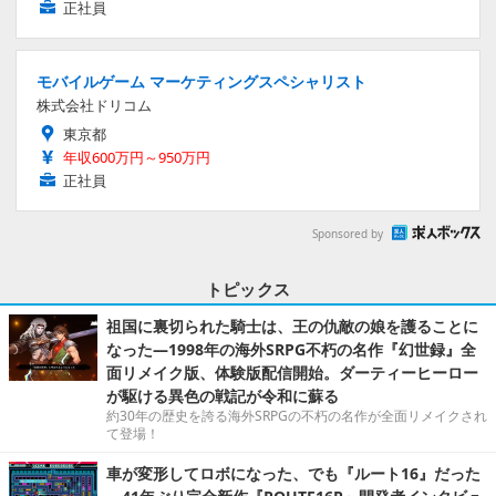
正社員
モバイルゲーム マーケティングスペシャリスト
株式会社ドリコム
東京都
年収600万円～950万円
正社員
Sponsored by
トピックス
祖国に裏切られた騎士は、王の仇敵の娘を護ることに
なった―1998年の海外SRPG不朽の名作『幻世録』全
面リメイク版、体験版配信開始。ダーティーヒーロー
が駆ける異色の戦記が令和に蘇る
約30年の歴史を誇る海外SRPGの不朽の名作が全面リメイクされ
て登場！
車が変形してロボになった、でも『ルート16』だった