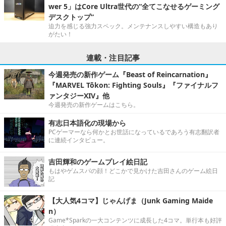
wer 5」はCore Ultra世代の“全てこなせるゲーミング
デスクトップ”
迫力を感じる強力スペック。メンテナンスしやすい構造もあり
がたい！
連載・注目記事
今週発売の新作ゲーム『Beast of Reincarnation』
『MARVEL Tōkon: Fighting Souls』『ファイナルフ
ァンタジーXIV』他
今週発売の新作ゲームはこちら。
有志日本語化の現場から
PCゲーマーなら何かとお世話になっているであろう有志翻訳者
に連続インタビュー。
吉田輝和のゲームプレイ絵日記
もはやゲムスパの顔！どこかで見かけた吉田さんのゲーム絵日
記
【大人気4コマ】じゃんげま（Junk Gaming Maide
n）
Game*Sparkの一大コンテンツに成長した4コマ。単行本も好評