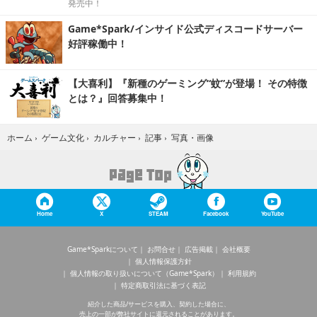
発売中！
Game*Spark/インサイド公式ディスコードサーバー
好評稼働中！
【大喜利】『新種のゲーミング“蚊”が登場！ その特徴
とは？』回答募集中！
写真・画像
ホーム
›
ゲーム文化
›
カルチャー
›
記事
›
Home
X
STEAM
Facebook
YouTube
Game*Sparkについて
お問合せ
広告掲載
会社概要
個人情報保護方針
個人情報の取り扱いについて（Game*Spark）
利用規約
特定商取引法に基づく表記
紹介した商品/サービスを購入、契約した場合に、
売上の一部が弊社サイトに還元されることがあります。