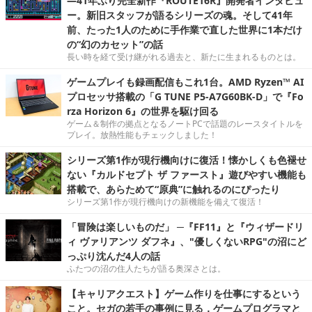
―41年ぶり完全新作『ROUTE16R』開発者インタビュ
ー。新旧スタッフが語るシリーズの魂。そして41年
前、たった1人のために手作業で直した世界に1本だけ
の“幻のカセット”の話
長い時を経て受け継がれる過去と、新たに生まれるものとは。
ゲームプレイも録画配信もこれ1台。AMD Ryzen™ AI
プロセッサ搭載の「G TUNE P5-A7G60BK-D」で『Fo
rza Horizon 6』の世界を駆け回る
ゲーム＆制作の拠点となるノートPCで話題のレースタイトルを
プレイ。放熱性能もチェックしました！
シリーズ第1作が現行機向けに復活！懐かしくも色褪せ
ない『カルドセプト ザ ファースト』遊びやすい機能も
搭載で、あらためて“原典”に触れるのにぴったり
シリーズ第1作が現行機向けの新機能を備えて復活！
「冒険は楽しいものだ」 ─『FF11』と『ウィザードリ
ィ ヴァリアンツ ダフネ』、"優しくないRPG"の沼にど
っぷり沈んだ4人の話
ふたつの沼の住人たちが語る奥深さとは。
【キャリアクエスト】ゲーム作りを仕事にするという
こと。セガの若手の事例に見る，ゲームプログラマと