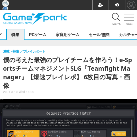
search
menu
グ
特集
PCゲーム
家庭用ゲーム
セール/無料
カルチャ
連載・特集
プレイレポート
僕の考えた最強のプレイチームを作ろう！e-Sp
ortsチームマネジメントSLG『Teamfight Ma
nager』【爆速プレイレポ】 6枚目の写真・画
像
2021.3.10 Wed 18:00