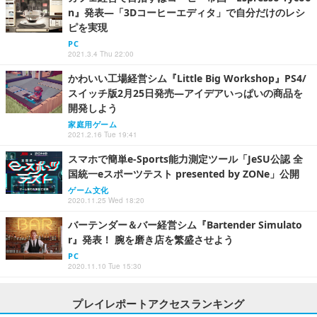
n』発表―「3Dコーヒーエディタ」で自分だけのレシ
ピを実現
PC
2021.3.4 Thu 22:00
かわいい工場経営シム『Little Big Workshop』PS4/
スイッチ版2月25日発売―アイデアいっぱいの商品を
開発しよう
家庭用ゲーム
2021.2.16 Tue 19:41
スマホで簡単e-Sports能力測定ツール「JeSU公認 全
国統一eスポーツテスト presented by ZONe」公開
ゲーム文化
2020.11.25 Wed 18:20
バーテンダー＆バー経営シム『Bartender Simulato
r』発表！ 腕を磨き店を繁盛させよう
PC
2020.11.10 Tue 15:30
プレイレポートアクセスランキング