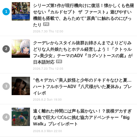
シリーズ第1作が現行機向けに復活！懐かしくも色褪
せない『カルドセプト ザ ファースト』遊びやすい
機能も搭載で、あらためて“原典”に触れるのにぴっ
たり
PR
2026.7.30 Thu 12:00
クーデレからスタイル抜群お姉さんまでよりどりみ
どりな人外娘たちとホテル経営しよう！「クトゥル
フ×美少女」テーマのADV『ヨグ=ソトースの庭』が
日本語対応
PR
2026.7.23 Thu 12:05
“色々デカい”美人妖怪と少年のドキドキなひと夏…
ハートフルホラーADV『八尺様がいた夏休み』プレ
イレポ
2026.8.2 Sun 19:00
遠く離れた仲間には声も届かない！？規模デカすぎ
な島で巨大パズルに挑む協力アドベンチャー『Big
Walk』プレイレポート
2026.8.3 Mon 22:00