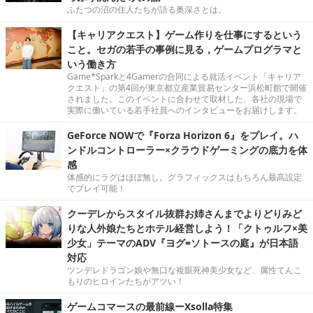
ふたつの沼の住人たちが語る奥深さとは。
【キャリアクエスト】ゲーム作りを仕事にするという
こと。セガの若手の事例に見る，ゲームプログラマと
いう働き方
Game*Sparkと4Gamerの合同による就活イベント「キャリア
クエスト」の第4回が東京都立産業貿易センター浜松町館で開催
されました。このイベントに合わせて取材した、各社の現場で
実際に働いている若手社員へのインタビューをお届けします。
GeForce NOWで『Forza Horizon 6』をプレイ。ハ
ンドルコントローラー×クラウドゲーミングの底力を体
感
体感的にラグはほぼ無し。グラフィックスはもちろん最高設定
でプレイ可能！
クーデレからスタイル抜群お姉さんまでよりどりみど
りな人外娘たちとホテル経営しよう！「クトゥルフ×美
少女」テーマのADV『ヨグ=ソトースの庭』が日本語
対応
ツンデレドラゴン娘や無口な複眼死神美少女など、属性てんこ
もりのヒロインたちがアツい！
ゲームコマースの最前線ーXsolla特集