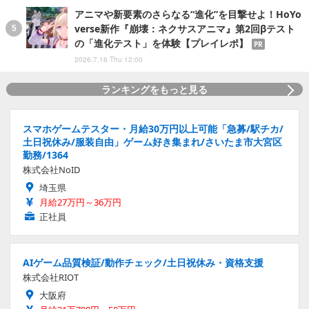
アニマや新要素のさらなる“進化”を目撃せよ！HoYo
verse新作『崩壊：ネクサスアニマ』第2回βテスト
の「進化テスト」を体験【プレイレポ】
PR
2026.7.16 Thu 12:00
ランキングをもっと見る
スマホゲームテスター・月給30万円以上可能「急募/駅チカ/
土日祝休み/服装自由」ゲーム好き集まれ/さいたま市大宮区
勤務/1364
株式会社NoID
埼玉県
月給27万円～36万円
正社員
AIゲーム品質検証/動作チェック/土日祝休み・資格支援
株式会社RIOT
大阪府