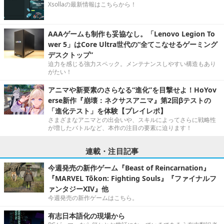
Xsollaの最新情報はこちらから！
AAAゲームも制作も妥協なし。「Lenovo Legion To
wer 5」はCore Ultra世代の“全てこなせるゲーミング
デスクトップ”
迫力を感じる強力スペック。メンテナンスしやすい構造もあり
がたい！
アニマや新要素のさらなる“進化”を目撃せよ！HoYov
erse新作『崩壊：ネクサスアニマ』第2回βテストの
「進化テスト」を体験【プレイレポ】
さまざまなアニマとの出会いや、スキルによってさらに戦略性
が増したバトルなど、本作の注目の要素に迫ります！
連載・注目記事
今週発売の新作ゲーム『Beast of Reincarnation』
『MARVEL Tōkon: Fighting Souls』『ファイナルフ
ァンタジーXIV』他
今週発売の新作ゲームはこちら。
有志日本語化の現場から