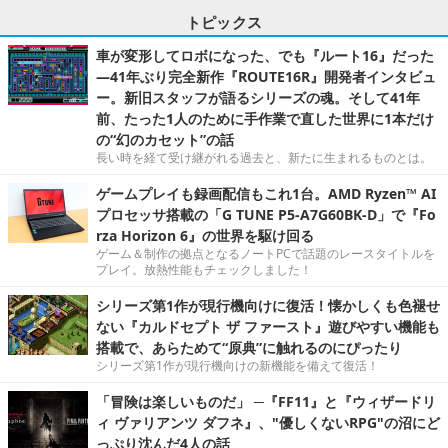
トピックス
車が変形してロボになった、でも『ルート16』だった
―41年ぶり完全新作『ROUTE16R』開発者インタビュ
ー。新旧スタッフが語るシリーズの魂。そして41年
前、たった1人のために手作業で直した世界に1本だけ
の“幻のカセット”の話
長い時を経て受け継がれる過去と、新たに生まれるものとは。
ゲームプレイも録画配信もこれ1台。AMD Ryzen™ AI
プロセッサ搭載の「G TUNE P5-A7G60BK-D」で『Fo
rza Horizon 6』の世界を駆け回る
ゲーム＆制作の拠点となるノートPCで話題のレースタイトルを
プレイ。放熱性能もチェックしました！
シリーズ第1作が現行機向けに復活！懐かしくも色褪せ
ない『カルドセプト ザ ファースト』遊びやすい機能も
搭載で、あらためて“原典”に触れるのにぴったり
シリーズ第1作が現行機向けの新機能を備えて復活！
「冒険は楽しいものだ」 ─『FF11』と『ウィザードリ
ィ ヴァリアンツ ダフネ』、"優しくないRPG"の沼にど
っぷり沈んだ4人の話