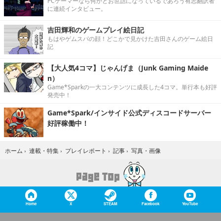
PCゲーマーなら何かとお世話になっているであろう有志翻訳者
に連続インタビュー。
吉田輝和のゲームプレイ絵日記
もはやゲムスパの顔！どこかで見かけた吉田さんのゲーム絵日
記
【大人気4コマ】じゃんげま（Junk Gaming Maide
n）
Game*Sparkの一大コンテンツに成長した4コマ。単行本も好評
発売中！
Game*Spark/インサイド公式ディスコードサーバー
好評稼働中！
写真・画像
ホーム
›
連載・特集
›
プレイレポート
›
記事
›
Home
X
STEAM
Facebook
YouTube