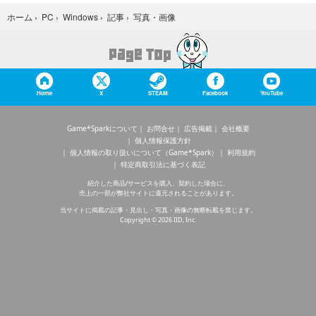
写真・画像
ホーム
›
PC
›
Windows
›
記事
›
Home
X
STEAM
Facebook
YouTube
Game*Sparkについて
お問合せ
広告掲載
会社概要
個人情報保護方針
個人情報の取り扱いについて（Game*Spark）
利用規約
特定商取引法に基づく表記
紹介した商品/サービスを購入、契約した場合に、
売上の一部が弊社サイトに還元されることがあります。
当サイトに掲載の記事・見出し・写真・画像の無断転載を禁じます。
Copyright © 2026 IID, Inc.