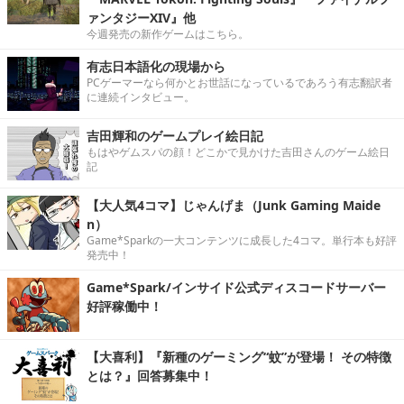
ァンタジーXIV』他
今週発売の新作ゲームはこちら。
有志日本語化の現場から
PCゲーマーなら何かとお世話になっているであろう有志翻訳者
に連続インタビュー。
吉田輝和のゲームプレイ絵日記
もはやゲムスパの顔！どこかで見かけた吉田さんのゲーム絵日
記
【大人気4コマ】じゃんげま（Junk Gaming Maide
n）
Game*Sparkの一大コンテンツに成長した4コマ。単行本も好評
発売中！
Game*Spark/インサイド公式ディスコードサーバー
好評稼働中！
【大喜利】『新種のゲーミング“蚊”が登場！ その特徴
とは？』回答募集中！