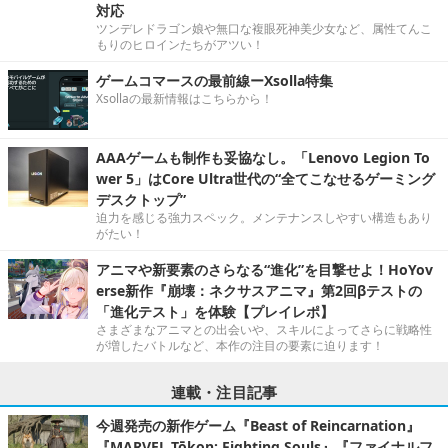
対応
ツンデレドラゴン娘や無口な複眼死神美少女など、属性てんこ
もりのヒロインたちがアツい！
ゲームコマースの最前線ーXsolla特集
Xsollaの最新情報はこちらから！
AAAゲームも制作も妥協なし。「Lenovo Legion To
wer 5」はCore Ultra世代の“全てこなせるゲーミング
デスクトップ”
迫力を感じる強力スペック。メンテナンスしやすい構造もあり
がたい！
アニマや新要素のさらなる“進化”を目撃せよ！HoYov
erse新作『崩壊：ネクサスアニマ』第2回βテストの
「進化テスト」を体験【プレイレポ】
さまざまなアニマとの出会いや、スキルによってさらに戦略性
が増したバトルなど、本作の注目の要素に迫ります！
連載・注目記事
今週発売の新作ゲーム『Beast of Reincarnation』
『MARVEL Tōkon: Fighting Souls』『ファイナルフ