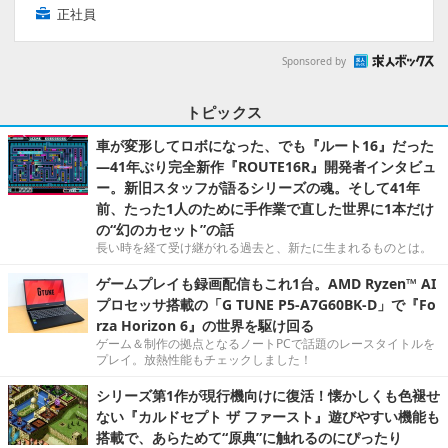
正社員
Sponsored by
トピックス
車が変形してロボになった、でも『ルート16』だった
―41年ぶり完全新作『ROUTE16R』開発者インタビュ
ー。新旧スタッフが語るシリーズの魂。そして41年
前、たった1人のために手作業で直した世界に1本だけ
の“幻のカセット”の話
長い時を経て受け継がれる過去と、新たに生まれるものとは。
ゲームプレイも録画配信もこれ1台。AMD Ryzen™ AI
プロセッサ搭載の「G TUNE P5-A7G60BK-D」で『Fo
rza Horizon 6』の世界を駆け回る
ゲーム＆制作の拠点となるノートPCで話題のレースタイトルを
プレイ。放熱性能もチェックしました！
シリーズ第1作が現行機向けに復活！懐かしくも色褪せ
ない『カルドセプト ザ ファースト』遊びやすい機能も
搭載で、あらためて“原典”に触れるのにぴったり