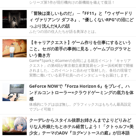
シリーズ第1作が現行機向けの新機能を備えて復活！
「冒険は楽しいものだ」 ─『FF11』と『ウィザードリ
ィ ヴァリアンツ ダフネ』、"優しくないRPG"の沼にど
っぷり沈んだ4人の話
ふたつの沼の住人たちが語る奥深さとは。
【キャリアクエスト】ゲーム作りを仕事にするという
こと。セガの若手の事例に見る，ゲームプログラマと
いう働き方
Game*Sparkと4Gamerの合同による就活イベント「キャリア
クエスト」の第4回が東京都立産業貿易センター浜松町館で開催
されました。このイベントに合わせて取材した、各社の現場で
実際に働いている若手社員へのインタビューをお届けします。
GeForce NOWで『Forza Horizon 6』をプレイ。ハ
ンドルコントローラー×クラウドゲーミングの底力を体
感
体感的にラグはほぼ無し。グラフィックスはもちろん最高設定
でプレイ可能！
クーデレからスタイル抜群お姉さんまでよりどりみど
りな人外娘たちとホテル経営しよう！「クトゥルフ×美
少女」テーマのADV『ヨグ=ソトースの庭』が日本語