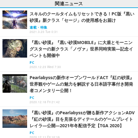
関連ニュース
スキルのクールタイムもリセットできる！PC版『黒い
砂漠』新クラス「セージ」の使用感をお届け
連載・特集
2021.3.23 Tue 0:31
『黒い砂漠』『黒い砂漠MOBILE』に大盾とモーニン
グスターの新クラス「ノヴァ」世界同時実装―記念イ
ベントも開催中
PC
2020.12.23 Wed 7:30
Pearlabyssの新作オープンワールドACT『紅の砂漠』
世界観やゲームの魅力を解説する日本語字幕付き開発
者コメンタリー公開！
PC
2020.12.18 Fri 21:42
『黒い砂漠』のPearlabyssが贈る新作アクションADV
『紅の砂漠』目を見張るディテールのゲームプレイト
レイラ―公開―2021年冬配信予定【TGA 2020】
PC
2020.12.11 Fri 10:16