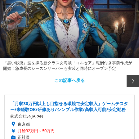
『黒い砂漠』波を操る新クラス女海賊「コルセア」報酬付き事前作成が
開始！急成長のシーズンサーバーも実装と同時にオープン予定
この記事へ戻る
「月収30万円以上も目指せる環境で安定収入」ゲームテスタ
ー/未経験OK/研修あり/シンプル作業/高収入可能/安定勤務
株式会社SNJAPAN
東京都
月給32万円～50万円
正社員