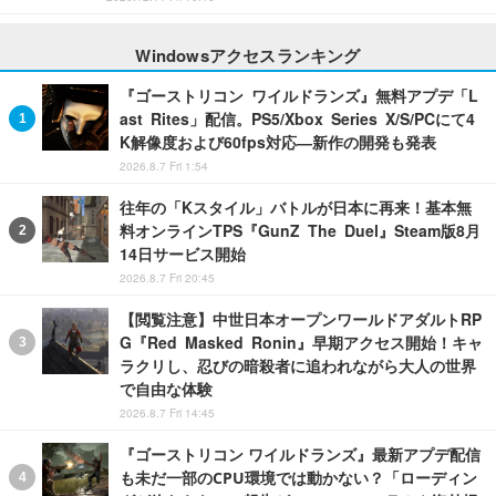
Windowsアクセスランキング
『ゴーストリコン ワイルドランズ』無料アプデ「L
ast Rites」配信。PS5/Xbox Series X/S/PCにて4
K解像度および60fps対応―新作の開発も発表
2026.8.7 Fri 1:54
往年の「Kスタイル」バトルが日本に再来！基本無
料オンラインTPS『GunZ The Duel』Steam版8月
14日サービス開始
2026.8.7 Fri 20:45
【閲覧注意】中世日本オープンワールドアダルトRP
G『Red Masked Ronin』早期アクセス開始！キャ
ラクリし、忍びの暗殺者に追われながら大人の世界
で自由な体験
2026.8.7 Fri 14:45
『ゴーストリコン ワイルドランズ』最新アプデ配信
も未だ一部のCPU環境では動かない？「ローディン