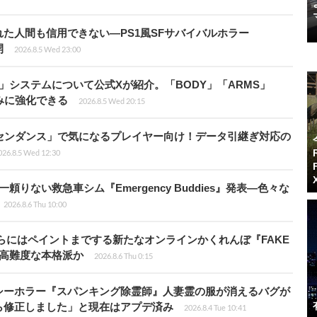
た人間も信用できない―PS1風SFサバイバルホラー
開
2026.8.5 Wed 23:00
」システムについて公式Xが紹介。「BODY」「ARMS」
みに強化できる
2026.8.5 Wed 20:15
センダンス」で気になるプレイヤー向け！データ引継ぎ対応の
026.8.5 Wed 12:30
りない救急車シム『Emergency Buddies』発表―色々な
2026.8.6 Thu 10:00
らにはペイントまでする新たなオンラインかくれんぼ『FAKE
も高難度な本格派か
2026.8.6 Thu 0:15
シーホラー『スパンキング除霊師』人妻霊の服が消えるバグが
ら修正しました」と現在はアプデ済み
2026.8.4 Tue 10:41