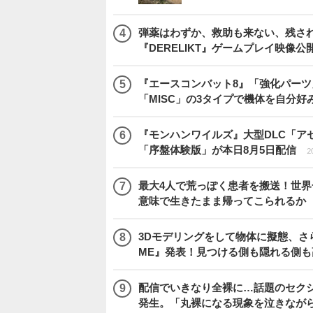
弾薬はわずか、救助も来ない、残され
『DERELIKT』ゲームプレイ映像公
『エースコンバット8』「強化パーツ
「MISC」の3タイプで機体を自分好
『モンハンワイルズ』大型DLC「ア
「序盤体験版」が本日8月5日配信
2
最大4人で荒っぽく患者を搬送！世界一頼
意味で生きたまま帰ってこられるか
3Dモデリングをして物体に擬態、さ
ME』発表！見つける側も隠れる側
配信でいきなり全裸に…話題のセク
発生。「丸裸になる現象を泣きなが