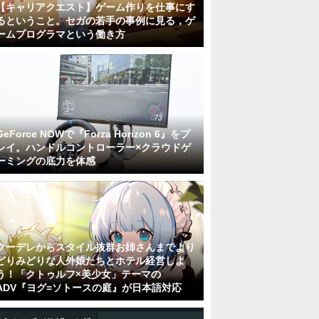
【キャリアクエスト】ゲーム作りを仕事にす
るということ。セガの若手の事例に見る，ゲ
ームプログラマという働き方
GeForce NOWで『Forza Horizon 6』をプ
レイ。ハンドルコントローラー×クラウドゲ
ーミングの底力を体感
クーデレからスタイル抜群お姉さんまでより
どりみどりな人外娘たちとホテル経営しよ
う！「クトゥルフ×美少女」テーマの
ADV『ヨグ=ソトースの庭』が日本語対応