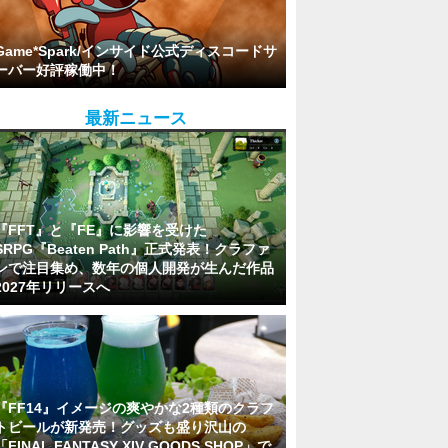
Game*Spark/インサイド公式ディスコードサ
ーバー好評稼働中！
最新ニュース
『FFT』と『FE』に影響を受けた
SRPG『Beaten Path』正式発表！クラファ
ンで注目集め、数年の個人開発が生んだ作品
2027年リリースへ
『FF14』イメージの爽やかな2種類のクラフ
トビールが新発売！グッズも盛り沢山の
「FINAL FANTASY XIV GOODS SHOP」で