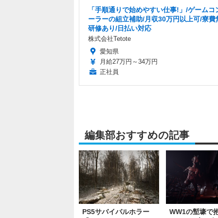
「手順通りで始めやすい仕事!」/ゲームコ
ーラーの組立補助/月収30万円以上可/寮費
研修あり/日払い対応
株式会社Tetote
愛知県
月給27万円～34万円
正社員
編集部おすすめの記事
PS5サバイバルホラー
WW1の塹壕で