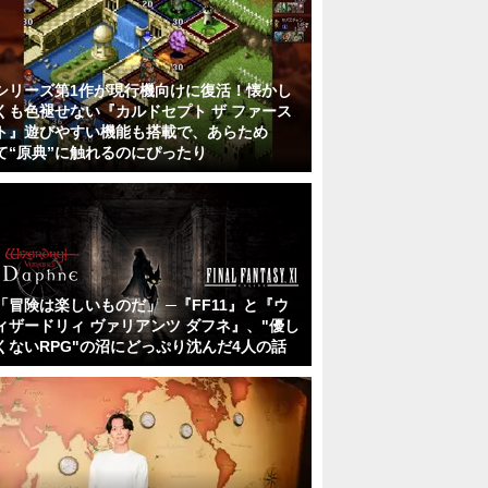
シリーズ第1作が現行機向けに復活！懐かし
くも色褪せない『カルドセプト ザ ファース
ト』遊びやすい機能も搭載で、あらため
て“原典”に触れるのにぴったり
「冒険は楽しいものだ」 ─『FF11』と『ウ
ィザードリィ ヴァリアンツ ダフネ』、"優し
くないRPG"の沼にどっぷり沈んだ4人の話