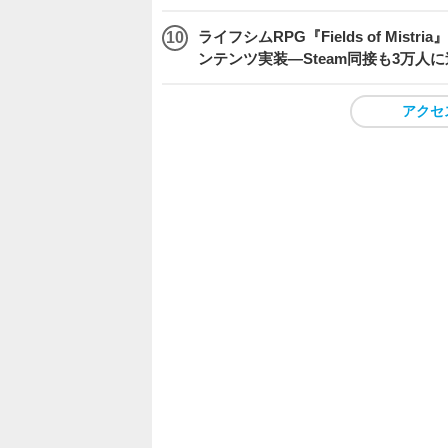
ライフシムRPG『Fields of M
ンテンツ実装―Steam同接も3万人
アクセ