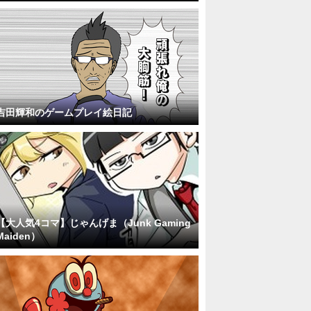
吉田輝和のゲームプレイ絵日記
【大人気4コマ】じゃんげま（Junk Gaming
Maiden）