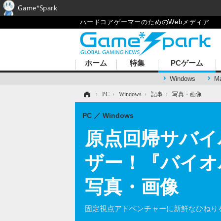
Game*Spark
ハードコアゲーマーのためのWebメディア
ホーム
特集
PCゲーム
Windows
M
ホーム
›
PC
›
Windows
›
記事
›
写真・画像
PC
Windows
原点回帰サバイバル
ザー！『バイオ
写真・画像
固定視点アドベンチャーに新鮮なひねり