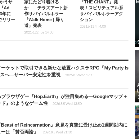
かうサ
家にたどり着ける
『THE CHANT』発
『Ad
か……チラズアート新
表！スピリチュアル系
023年に
作サバイバルホラー
サバイバルホラーアク
でリリー
『Walk Home | 帰り
ション
道』発表
2021.6.11 Fri 4:00
2021.6.22 Tue 14:38
ーケットで取引できる新たな放置ハクスラRPG『My Party Is
リリースへ―サーバー安定性を重視
2026.8.5 Wed 17:15
ラウザゲー『Hop.Earth』が注目集める―Googleマップ＋
ード』のようなゲーム性
2026.8.5 Wed 13:50
ast of Reincarnation』意見を真摯に受け止め1週間以内に
ビューは「賛否両論」
2026.8.5 Wed 21:30