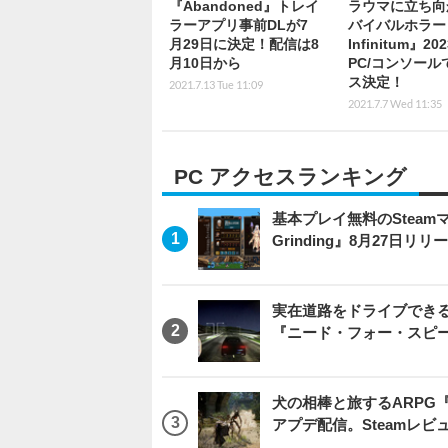
『Abandoned』トレイ
ラウマに立ち向
ラーアプリ事前DLが7
バイバルホラー
月29日に決定！配信は8
Infinitum』2
月10日から
PC/コンソール
ス決定！
2021.7.13 Tue 11:09
2021.7.7 Wed 11:35
PC アクセスランキング
基本プレイ無料のSteamマ
Grinding』8月27日
実在道路をドライブできるブ
『ニード・フォー・スピ
犬の相棒と旅するARPG『Be
アプデ配信。Steamレ