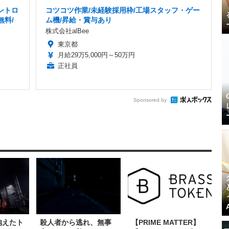
ントロ
コツコツ作業/未経験採用枠/工場スタッフ・ゲー
無料/
ム機/昇給・賞与あり
株式会社alBee
東京都
月給29万5,000円～50万円
正社員
Sponsored by
抱えたト
殺人者から逃れ、無事
【PRIME MATTER】