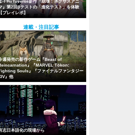
よ！HoYoverse新作『崩壊：ネクサスアニ
マ』第2回βテストの「進化テスト」を体験
【プレイレポ】
連載・注目記事
今週発売の新作ゲーム『Beast of
Reincarnation』『MARVEL Tōkon:
Fighting Souls』『ファイナルファンタジー
XIV』他
有志日本語化の現場から