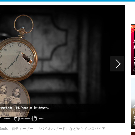
d Souls』新ティーザー！『バイオハザード』などからインスパイア