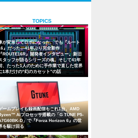
TOPICS
車が変形してロボになった、でも『ルート
16』だった―41年ぶり完全新作
『ROUTE16R』開発者インタビュー。新旧
スタッフが語るシリーズの魂。そして41年
前、たった1人のために手作業で直した世界
に1本だけの“幻のカセット”の話
ゲームプレイも録画配信もこれ1台。AMD
Ryzen™ AIプロセッサ搭載の「G TUNE P5-
A7G60BK-D」で『Forza Horizon 6』の世
界を駆け回る