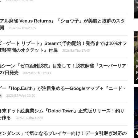
ル麻雀 Venus Returns』「ショウ子」が美貌と抜群のスタ
開
2026.8.6 Thu 20:39
ゲート リブート』Steamで予約開始！発売までは10%オフ
変移空間のオクテット』付属
2026.8.6 Thu 17:45
美シーン「ゼロ距離脱衣」目指して！脱衣麻雀『スーパーリア
月27日発売
2026.8.6 Thu 12:00
Hop.Earth』が注目集める―Googleマップ＋『ニード・
性
2026.8.5 Wed 13:50
末ドット絵農業シム『Doloc Town』正式版リリース！釣り
を作る
2026.8.6 Thu 18:30
センダンス」で気になるプレイヤー向け！データ引継ぎ対応の