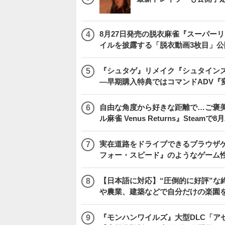
8月27日発売の脱衣麻雀『スーパーリア
イルを披露する「脱衣動画3枚目」公
『シュタゲ』リメイク『シュタインズ・
―早期購入特典ではコマンドADV『
自由な角度から好きな距離で…ご褒
ル麻雀 Venus Returns』Steamで8
実在道路をドライブできるブラウザゲー『
フォー・スピード』のようなゲーム
【日本語に対応】“圧倒的に好評”な終
や農業、建築などで自分だけの楽園
『モンハンワイルズ』大型DLC「ア