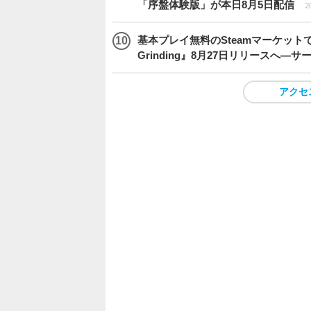
「序盤体験版」が本日8月5日配信
2
基本プレイ無料のSteamマーケットで取
Grinding』8月27日リリースへ―
アクセ