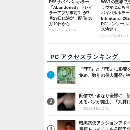
PS5サバイバルホラー
WW1の塹壕で
『Abandoned』トレイ
ラウマに立ち向
ラーアプリ事前DLが7
バイバルホラー
月29日に決定！配信は8
Infinitum』2
月10日から
PC/コンソール
ス決定！
2021.7.13 Tue 11:09
2021.7.7 Wed 11:35
PC アクセスランキング
『FFT』と『FE』に影響を
集め、数年の個人開発が生
配信でいきなり全裸に…
えるバグが発生。「丸裸
2026.8.4 Tue 10:41
暗黒武侠アクションアドベンチ
最新トレイラーも公開予