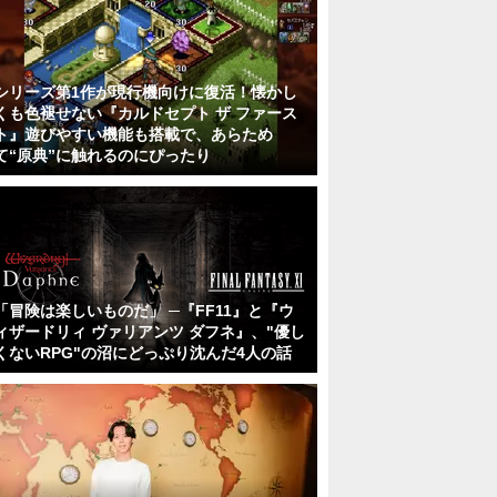
シリーズ第1作が現行機向けに復活！懐かし
くも色褪せない『カルドセプト ザ ファース
ト』遊びやすい機能も搭載で、あらため
て“原典”に触れるのにぴったり
「冒険は楽しいものだ」 ─『FF11』と『ウ
ィザードリィ ヴァリアンツ ダフネ』、"優し
くないRPG"の沼にどっぷり沈んだ4人の話