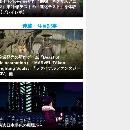
よ！HoYoverse新作『崩壊：ネクサスアニ
マ』第2回βテストの「進化テスト」を体験
【プレイレポ】
連載・注目記事
今週発売の新作ゲーム『Beast of
Reincarnation』『MARVEL Tōkon:
Fighting Souls』『ファイナルファンタジー
XIV』他
有志日本語化の現場から