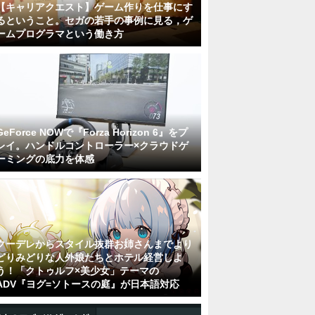
【キャリアクエスト】ゲーム作りを仕事にす
るということ。セガの若手の事例に見る，ゲ
ームプログラマという働き方
GeForce NOWで『Forza Horizon 6』をプ
レイ。ハンドルコントローラー×クラウドゲ
ーミングの底力を体感
クーデレからスタイル抜群お姉さんまでより
どりみどりな人外娘たちとホテル経営しよ
う！「クトゥルフ×美少女」テーマの
ADV『ヨグ=ソトースの庭』が日本語対応