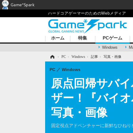
Game*Spark
ハードコアゲーマーのためのWebメディア
ホーム
特集
PCゲーム
Windows
M
ホーム
›
PC
›
Windows
›
記事
›
写真・画像
PC
Windows
原点回帰サバイバル
ザー！『バイオ
写真・画像
固定視点アドベンチャーに新鮮なひねり