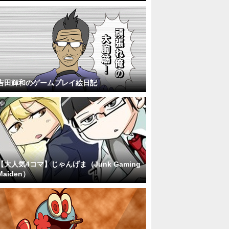
吉田輝和のゲームプレイ絵日記
【大人気4コマ】じゃんげま（Junk Gaming
Maiden）