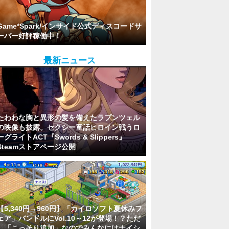
Game*Spark/インサイド公式ディスコードサ
ーバー好評稼働中！
最新ニュース
たわわな胸と異形の髪を備えたラプンツェル
の映像も披露。セクシー童話ヒロイン戦うロ
ーグライトACT『Swords & Slippers』
Steamストアページ公開
【5,340円→960円】「カイロソフト夏休みフ
ェア」バンドルにVol.10～12が登場！？ただ
し「こっそり追加」なのでみんなにはナイシ