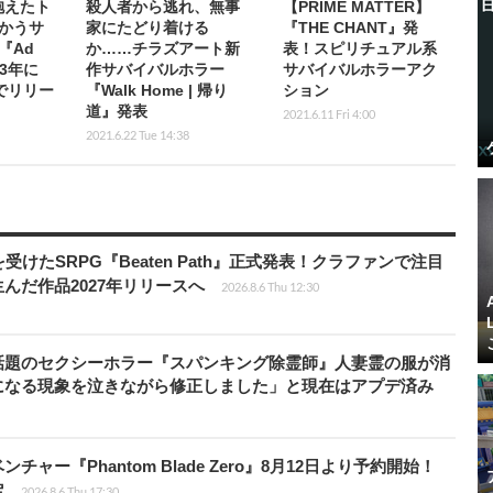
抱えたト
殺人者から逃れ、無事
【PRIME MATTER】
かうサ
家にたどり着ける
『THE CHANT』発
『Ad
か……チラズアート新
表！スピリチュアル系
023年に
作サバイバルホラー
サバイバルホラーアク
でリリー
『Walk Home | 帰り
ション
道』発表
2021.6.11 Fri 4:00
2021.6.22 Tue 14:38
受けたSRPG『Beaten Path』正式発表！クラファンで注目
んだ作品2027年リリースへ
2026.8.6 Thu 12:30
話題のセクシーホラー『スパンキング除霊師』人妻霊の服が消
になる現象を泣きながら修正しました」と現在はアプデ済み
ャー『Phantom Blade Zero』8月12日より予約開始！
定
2026.8.6 Thu 17:30