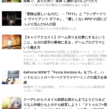
搭載で、あらためて“原典”に触れるのにぴったり
シリーズ第1作が現行機向けの新機能を備えて復活！
「冒険は楽しいものだ」 ─『FF11』と『ウィザードリ
ィ ヴァリアンツ ダフネ』、"優しくないRPG"の沼にど
っぷり沈んだ4人の話
ふたつの沼の住人たちが語る奥深さとは。
【キャリアクエスト】ゲーム作りを仕事にするという
こと。セガの若手の事例に見る，ゲームプログラマと
いう働き方
Game*Sparkと4Gamerの合同による就活イベント「キャリア
クエスト」の第4回が東京都立産業貿易センター浜松町館で開催
されました。このイベントに合わせて取材した、各社の現場で
実際に働いている若手社員へのインタビューをお届けします。
GeForce NOWで『Forza Horizon 6』をプレイ。ハ
ンドルコントローラー×クラウドゲーミングの底力を体
感
体感的にラグはほぼ無し。グラフィックスはもちろん最高設定
でプレイ可能！
クーデレからスタイル抜群お姉さんまでよりどりみど
りな人外娘たちとホテル経営しよう！「クトゥルフ×美