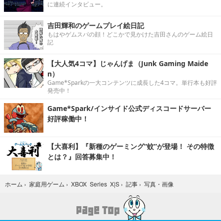
に連続インタビュー。
吉田輝和のゲームプレイ絵日記
もはやゲムスパの顔！どこかで見かけた吉田さんのゲーム絵日
記
【大人気4コマ】じゃんげま（Junk Gaming Maide
n）
Game*Sparkの一大コンテンツに成長した4コマ。単行本も好評
発売中！
Game*Spark/インサイド公式ディスコードサーバー
好評稼働中！
【大喜利】『新種のゲーミング“蚊”が登場！ その特徴
とは？』回答募集中！
写真・画像
ホーム
›
家庭用ゲーム
›
XBOX Series X|S
›
記事
›