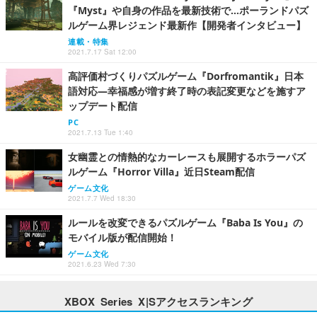
『Myst』や自身の作品を最新技術で…ポーランドパズ
ルゲーム界レジェンド最新作【開発者インタビュー】
連載・特集
2021.7.17 Sat 12:00
高評価村づくりパズルゲーム『Dorfromantik』日本
語対応―幸福感が増す終了時の表記変更などを施すア
ップデート配信
PC
2021.7.13 Tue 1:40
女幽霊との情熱的なカーレースも展開するホラーパズ
ルゲーム『Horror Villa』近日Steam配信
ゲーム文化
2021.7.7 Wed 18:30
ルールを改変できるパズルゲーム『Baba Is You』の
モバイル版が配信開始！
ゲーム文化
2021.6.23 Wed 7:30
XBOX Series X|Sアクセスランキング