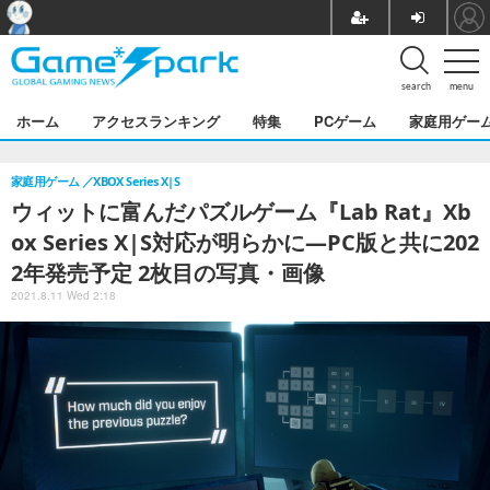
search
menu
ホーム
アクセスランキング
特集
PCゲーム
家庭用ゲー
家庭用ゲーム
XBOX Series X|S
ウィットに富んだパズルゲーム『Lab Rat』Xb
ox Series X|S対応が明らかに―PC版と共に202
2年発売予定 2枚目の写真・画像
2021.8.11 Wed 2:18