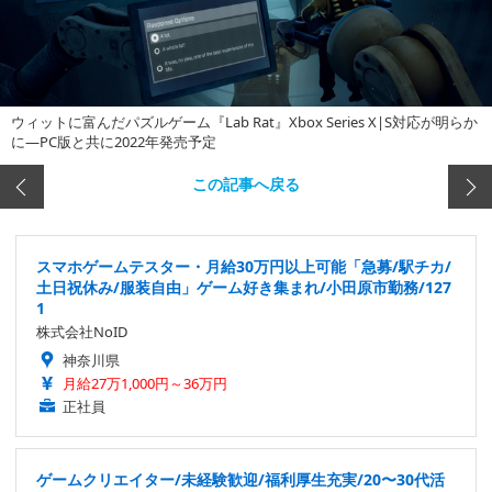
ウィットに富んだパズルゲーム『Lab Rat』Xbox Series X|S対応が明らか
に―PC版と共に2022年発売予定
この記事へ戻る
スマホゲームテスター・月給30万円以上可能「急募/駅チカ/
土日祝休み/服装自由」ゲーム好き集まれ/小田原市勤務/127
1
株式会社NoID
神奈川県
月給27万1,000円～36万円
正社員
ゲームクリエイター/未経験歓迎/福利厚生充実/20〜30代活