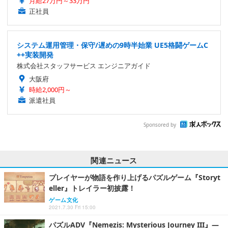
月給27万円～33万円
正社員
システム運用管理・保守/遅めの9時半始業 UE5格闘ゲームC
++実装開発
株式会社スタッフサービス エンジニアガイド
大阪府
時給2,000円～
派遣社員
Sponsored by
関連ニュース
プレイヤーが物語を作り上げるパズルゲーム『Storyt
eller』トレイラー初披露！
ゲーム文化
2021.7.30 Fri 15:00
パズルADV『Nemezis: Mysterious Journey III』―