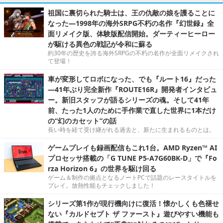
祖国に裏切られた騎士は、王の仇敵の娘を護ることに
なった―1998年の海外SRPG不朽の名作『幻世録』全
面リメイク版、体験版配信開始。ダーティーヒーロー
が駆ける異色の戦記が令和に蘇る
約30年の歴史を誇る海外SRPGの不朽の名作が全面リメイクされ
て登場！
車が変形してロボになった、でも『ルート16』だった
―41年ぶり完全新作『ROUTE16R』開発者インタビュ
ー。新旧スタッフが語るシリーズの魂。そして41年
前、たった1人のために手作業で直した世界に1本だけ
の“幻のカセット”の話
長い時を経て受け継がれる過去と、新たに生まれるものとは。
ゲームプレイも録画配信もこれ1台。AMD Ryzen™ AI
プロセッサ搭載の「G TUNE P5-A7G60BK-D」で『Fo
rza Horizon 6』の世界を駆け回る
ゲーム＆制作の拠点となるノートPCで話題のレースタイトルを
プレイ。放熱性能もチェックしました！
シリーズ第1作が現行機向けに復活！懐かしくも色褪せ
ない『カルドセプト ザ ファースト』遊びやすい機能も