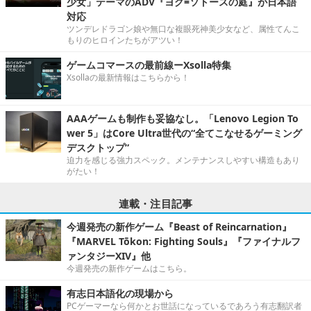
少女」テーマのADV『ヨグ=ソトースの庭』が日本語
対応
ツンデレドラゴン娘や無口な複眼死神美少女など、属性てんこ
もりのヒロインたちがアツい！
ゲームコマースの最前線ーXsolla特集
Xsollaの最新情報はこちらから！
AAAゲームも制作も妥協なし。「Lenovo Legion To
wer 5」はCore Ultra世代の“全てこなせるゲーミング
デスクトップ”
迫力を感じる強力スペック。メンテナンスしやすい構造もあり
がたい！
連載・注目記事
今週発売の新作ゲーム『Beast of Reincarnation』
『MARVEL Tōkon: Fighting Souls』『ファイナルフ
ァンタジーXIV』他
今週発売の新作ゲームはこちら。
有志日本語化の現場から
PCゲーマーなら何かとお世話になっているであろう有志翻訳者