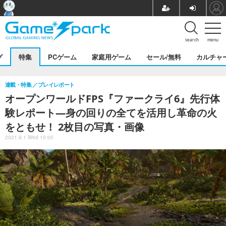
search
menu
グ
特集
PCゲーム
家庭用ゲーム
セール/無料
カルチャ
連載・特集
プレイレポート
オープンワールドFPS『ファークライ6』先行体
験レポート―身の回りの全てを活用し革命の火
をともせ！ 2枚目の写真・画像
2021.9.1 Wed 10:00