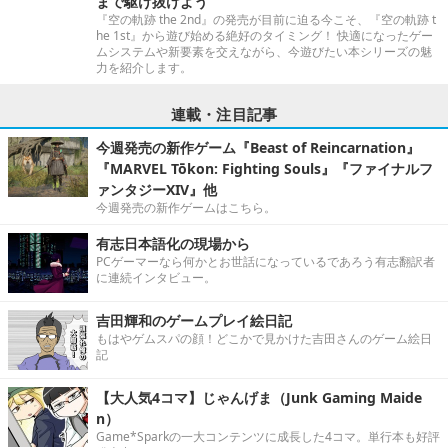
まで駆け抜けよう
『空の軌跡 the 2nd』の発売が目前に迫る今こそ、『空の軌跡 t
he 1st』から遊び始める絶好のタイミング！ 快適になったゲー
ムシステムや新要素を交えながら、今遊びたい本シリーズの魅
力を紹介します。
連載・注目記事
今週発売の新作ゲーム『Beast of Reincarnation』
『MARVEL Tōkon: Fighting Souls』『ファイナルフ
ァンタジーXIV』他
今週発売の新作ゲームはこちら。
有志日本語化の現場から
PCゲーマーなら何かとお世話になっているであろう有志翻訳者
に連続インタビュー。
吉田輝和のゲームプレイ絵日記
もはやゲムスパの顔！どこかで見かけた吉田さんのゲーム絵日
記
【大人気4コマ】じゃんげま（Junk Gaming Maide
n）
Game*Sparkの一大コンテンツに成長した4コマ。単行本も好評