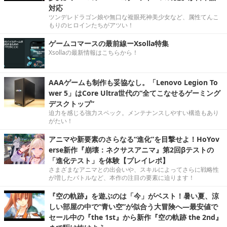
対応
ツンデレドラゴン娘や無口な複眼死神美少女など、属性てんこ
もりのヒロインたちがアツい！
ゲームコマースの最前線ーXsolla特集
Xsollaの最新情報はこちらから！
AAAゲームも制作も妥協なし。「Lenovo Legion To
wer 5」はCore Ultra世代の“全てこなせるゲーミング
デスクトップ”
迫力を感じる強力スペック。メンテナンスしやすい構造もあり
がたい！
アニマや新要素のさらなる“進化”を目撃せよ！HoYov
erse新作『崩壊：ネクサスアニマ』第2回βテストの
「進化テスト」を体験【プレイレポ】
さまざまなアニマとの出会いや、スキルによってさらに戦略性
が増したバトルなど、本作の注目の要素に迫ります！
『空の軌跡』を遊ぶのは「今」がベスト！暑い夏、涼
しい部屋の中で“青い空”が似合う大冒険へ―最安値で
セール中の『the 1st』から新作『空の軌跡 the 2nd』