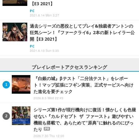
【E3 2021】
PC
2021.6.14 Mon 3:27
過去シリーズの悪役としてプレイ&独裁者アントンの
狂気シーン！『ファークライ6』2本の新トレイラー公
開【E3 2021】
PC
2021.6.13 Sun 5:35
プレイレポートアクセスランキング
『白銀の城』βテスト「二分法テスト」をレポー
ト！マップ拡張にフギン実装、正式サービスへ向け
た進化を要チェック
2026.8.5 Wed 22:45
シリーズ第1作が現行機向けに復活！懐かしくも色褪
せない『カルドセプト ザ ファースト』遊びやすい
機能も搭載で、あらためて“原典”に触れるのにぴっ
たり
PR
2026.7.30 Thu 12:00