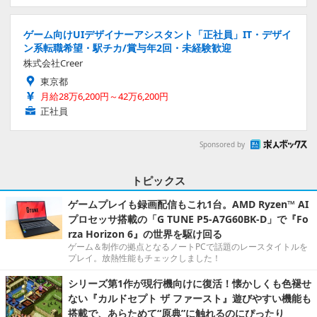
ゲーム向けUIデザイナーアシスタント「正社員」IT・デザイ
ン系転職希望・駅チカ/賞与年2回・未経験歓迎
株式会社Creer
東京都
月給28万6,200円～42万6,200円
正社員
Sponsored by
トピックス
ゲームプレイも録画配信もこれ1台。AMD Ryzen™ AI
プロセッサ搭載の「G TUNE P5-A7G60BK-D」で『Fo
rza Horizon 6』の世界を駆け回る
ゲーム＆制作の拠点となるノートPCで話題のレースタイトルを
プレイ。放熱性能もチェックしました！
シリーズ第1作が現行機向けに復活！懐かしくも色褪せ
ない『カルドセプト ザ ファースト』遊びやすい機能も
搭載で、あらためて“原典”に触れるのにぴったり