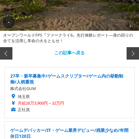
オープンワールドFPS『ファークライ6』先行体験レポート―身の回りの
全てを活用し革命の火をともせ！
この記事へ戻る
27卒・新卒募集中/ゲームスクリプター/ゲーム内の挙動制
御/人柄重視
株式会社GUM
埼玉県
月給26万3,900円～32万円
正社員
ゲームデバッカー/IT・ゲーム業界デビュー/残業少なめ/年間
休日120日