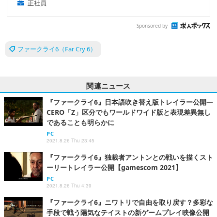
正社員
Sponsored by
ファークライ6（Far Cry 6）
関連ニュース
『ファークライ6』日本語吹き替え版トレイラー公開―
CERO「Z」区分でもワールドワイド版と表現差異無し
であることも明らかに
PC
2021.8.26 Thu 23:45
『ファークライ6』独裁者アントンとの戦いを描くスト
ーリートレイラー公開【gamescom 2021】
PC
2021.8.26 Thu 4:39
『ファークライ6』ニワトリで自由を取り戻す？多彩な
手段で戦う陽気なテイストの新ゲームプレイ映像公開