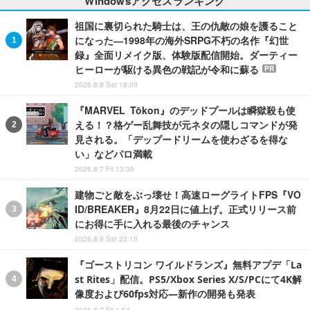
Windowsアクセスランキング
祖国に裏切られた騎士は、王の仇敵の娘を護ること
になった―1998年の海外SRPG不朽の名作『幻世
録』全面リメイク版、体験版配信開始。ダーティー
ヒーローが駆ける異色の戦記が令和に蘇る
PR
2026.8.8 Sat 18:00
『MARVEL Tōkon』のデッドプールは瞬獄殺も使
える！？格ゲー乱舞技が元ネタの隠しコマンドが発
見される。「デップードリームを使わざるを得な
い」などパロ満載
2026.8.7 Fri 13:30
建物ごと敵をぶっ壊せ！高速ローグライトFPS『VO
ID/BREAKER』8月22日に値上げ。正式リリース前
にお得に手に入れる最後のチャンス
2026.8.8 Sat 22:15
『ゴーストリコン ワイルドランズ』無料アプデ「La
st Rites」配信。PS5/Xbox Series X/S/PCにて4K解
像度および60fps対応―新作の開発も発表