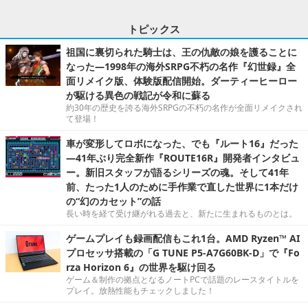
トピックス
祖国に裏切られた騎士は、王の仇敵の娘を護ることに
なった―1998年の海外SRPG不朽の名作『幻世録』全
面リメイク版、体験版配信開始。ダーティーヒーロー
が駆ける異色の戦記が令和に蘇る
約30年の歴史を誇る海外SRPGの不朽の名作が全面リメイクされ
て登場！
車が変形してロボになった、でも『ルート16』だった
―41年ぶり完全新作『ROUTE16R』開発者インタビュ
ー。新旧スタッフが語るシリーズの魂。そして41年
前、たった1人のために手作業で直した世界に1本だけ
の“幻のカセット”の話
長い時を経て受け継がれる過去と、新たに生まれるものとは。
ゲームプレイも録画配信もこれ1台。AMD Ryzen™ AI
プロセッサ搭載の「G TUNE P5-A7G60BK-D」で『Fo
rza Horizon 6』の世界を駆け回る
ゲーム＆制作の拠点となるノートPCで話題のレースタイトルを
プレイ。放熱性能もチェックしました！