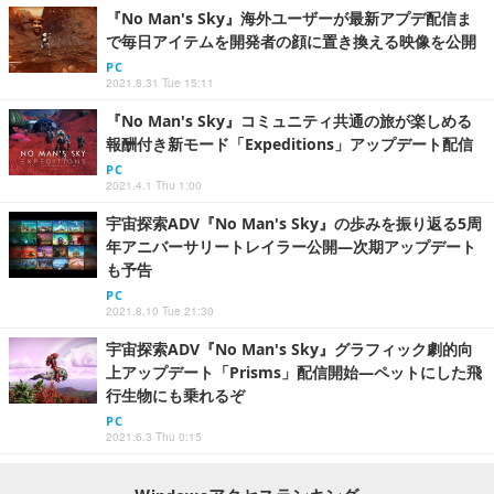
『No Man's Sky』海外ユーザーが最新アプデ配信ま
で毎日アイテムを開発者の顔に置き換える映像を公開
PC
2021.8.31 Tue 15:11
『No Man's Sky』コミュニティ共通の旅が楽しめる
報酬付き新モード「Expeditions」アップデート配信
PC
2021.4.1 Thu 1:00
宇宙探索ADV『No Man's Sky』の歩みを振り返る5周
年アニバーサリートレイラー公開―次期アップデート
も予告
PC
2021.8.10 Tue 21:30
宇宙探索ADV『No Man's Sky』グラフィック劇的向
上アップデート「Prisms」配信開始―ペットにした飛
行生物にも乗れるぞ
PC
2021.6.3 Thu 0:15