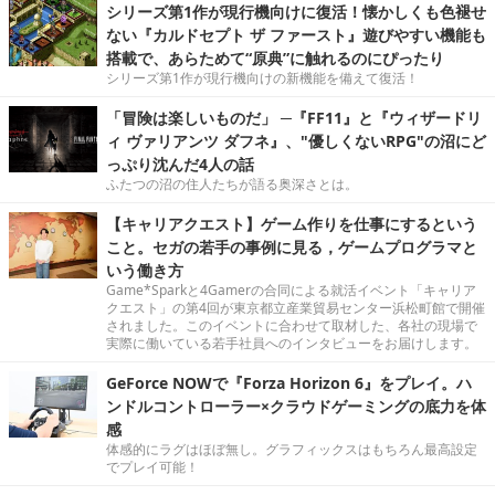
シリーズ第1作が現行機向けに復活！懐かしくも色褪せ
ない『カルドセプト ザ ファースト』遊びやすい機能も
搭載で、あらためて“原典”に触れるのにぴったり
シリーズ第1作が現行機向けの新機能を備えて復活！
「冒険は楽しいものだ」 ─『FF11』と『ウィザードリ
ィ ヴァリアンツ ダフネ』、"優しくないRPG"の沼にど
っぷり沈んだ4人の話
ふたつの沼の住人たちが語る奥深さとは。
【キャリアクエスト】ゲーム作りを仕事にするという
こと。セガの若手の事例に見る，ゲームプログラマと
いう働き方
Game*Sparkと4Gamerの合同による就活イベント「キャリア
クエスト」の第4回が東京都立産業貿易センター浜松町館で開催
されました。このイベントに合わせて取材した、各社の現場で
実際に働いている若手社員へのインタビューをお届けします。
GeForce NOWで『Forza Horizon 6』をプレイ。ハ
ンドルコントローラー×クラウドゲーミングの底力を体
感
体感的にラグはほぼ無し。グラフィックスはもちろん最高設定
でプレイ可能！