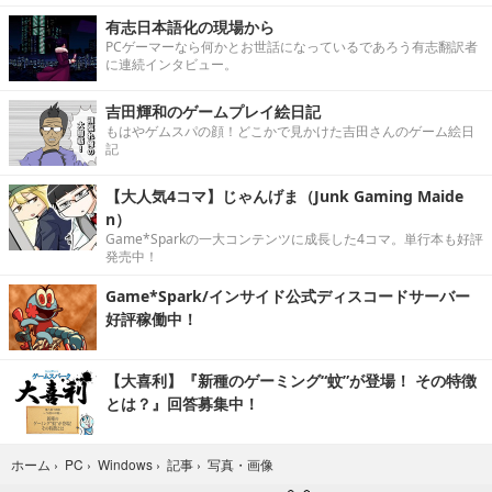
有志日本語化の現場から
PCゲーマーなら何かとお世話になっているであろう有志翻訳者
に連続インタビュー。
吉田輝和のゲームプレイ絵日記
もはやゲムスパの顔！どこかで見かけた吉田さんのゲーム絵日
記
【大人気4コマ】じゃんげま（Junk Gaming Maide
n）
Game*Sparkの一大コンテンツに成長した4コマ。単行本も好評
発売中！
Game*Spark/インサイド公式ディスコードサーバー
好評稼働中！
【大喜利】『新種のゲーミング“蚊”が登場！ その特徴
とは？』回答募集中！
写真・画像
ホーム
›
PC
›
Windows
›
記事
›