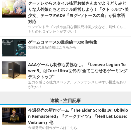
クーデレからスタイル抜群お姉さんまでよりどりみど
りな人外娘たちとホテル経営しよう！「クトゥルフ×美
少女」テーマのADV『ヨグ=ソトースの庭』が日本語
対応
ツンデレドラゴン娘や無口な複眼死神美少女など、属性てんこ
もりのヒロインたちがアツい！
ゲームコマースの最前線ーXsolla特集
Xsollaの最新情報はこちらから！
AAAゲームも制作も妥協なし。「Lenovo Legion To
wer 5」はCore Ultra世代の“全てこなせるゲーミング
デスクトップ”
迫力を感じる強力スペック。メンテナンスしやすい構造もあり
がたい！
連載・注目記事
今週発売の新作ゲーム『The Elder Scrolls IV: Oblivio
n Remastered』『アークナイツ』『Hell Let Loose:
Vietnam』他
今週発売の新作ゲームはこちら。