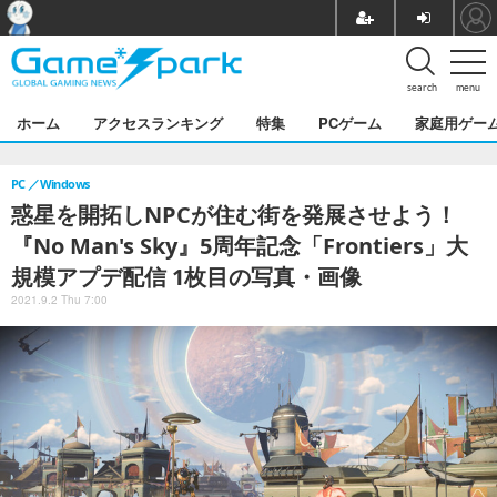
search
menu
ホーム
アクセスランキング
特集
PCゲーム
家庭用ゲー
PC
Windows
惑星を開拓しNPCが住む街を発展させよう！
『No Man's Sky』5周年記念「Frontiers」大
規模アプデ配信 1枚目の写真・画像
2021.9.2 Thu 7:00